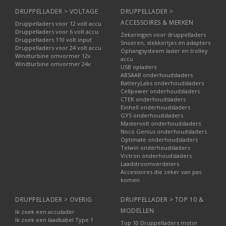
DRUPPELLADER > VOLTAGE
DRUPPELLADER >
ACCESSOIRES & MERKEN
Druppelladers voor 12 volt accu
Druppelladers voor 6 volt accu
Zekeringen voor druppelladers
Druppelladers 110 volt input
Snoeren, stekkertjes en adapters
Druppelladers voor 24 volt accu
Ophangsysteem lader en trolley
Windturbine omvormer 12v
accu
Windturbine omvormer 24v
USB opladers
ABSAAR onderhoudsladers
BatteryLabs onderhoudsladers
Cellpower onderhoudsladers
CTEK onderhoudsladers
Einhell onderhoudsladers
GYS onderhoudsladers
Mastervolt onderhoudsladers
Noco Genius onderhoudsladers
Optimate onderhoudsladers
Telwin onderhoudsladers
Victron onderhoudsladers
Laadstroomverdelers
Accessoires die zeker van pas
komen
DRUPPELLADER > OVERIG
DRUPPELLADER > TOP 10 &
MODELLEN
Ik zoek een acculader
Ik zoek een laadkabel Type 1
Top 10 Druppelladers motor