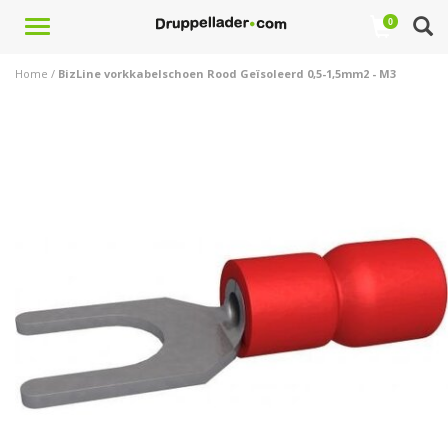
Toggle
0
navigation
Home
/
BizLine vorkkabelschoen Rood Geïsoleerd 0,5-1,5mm2 - M3