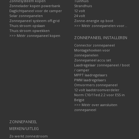
Zonnesysteem kopen
Tuinhuis
Zonnelader kopen powerbank
Strandhuis
Daglichtpaneel voor de camper
12 volt
Solar zonnepanelen
24 volt
Zonnepaneel systeem off-grid
Zonne-energie op boot
Thuis stroom opslaan
>>> Méér zonnepanelen voor...
Thuis stroom opwekken
>>> Méér zonnepaneel kopen
ZONNEPANEEL INSTALLEREN
Connector zonnepaneel
Montagehoeken voor
zonnepanelen
Zonnepaneel accu set
Laadregelaar zonnepaneel / boot
/ camper
MPPT laadregelaars
PWM laadregelaars
Omvormers zonnepaneel
12 volt laadstroomverdeler
Norm C10/11ed.2.2 voor ESS in
België
>>> Méér over aansluiten
zonnepaneel
ZONNEPANEEL
MERKEN/UITLEG
Zo werkt zonnestroom