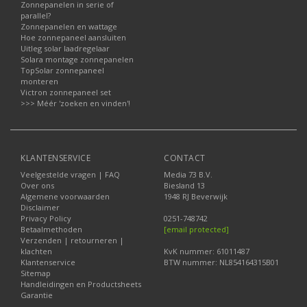
Zonnepanelen in serie of
parallel?
Zonnepanelen en wattage
Hoe zonnepaneel aansluiten
Uitleg solar laadregelaar
Solara montage zonnepanelen
TopSolar zonnepaneel
monteren
Victron zonnepaneel set
>>> Méér 'zoeken en vinden'!
KLANTENSERVICE
CONTACT
Veelgestelde vragen | FAQ
Media 73 B.V.
Over ons
Biesland 13
Algemene voorwaarden
1948 RJ Beverwijk
Disclaimer
Privacy Policy
0251-748742
Betaalmethoden
[email protected]
Verzenden | retourneren |
klachten
KvK nummer: 61011487
Klantenservice
BTW nummer: NL854164315B01
Sitemap
Handleidingen en Productsheets
Garantie