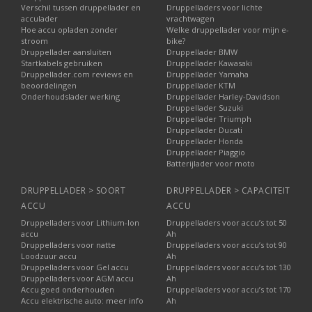
Verschil tussen druppellader en
Druppelladers voor lichte
acculader
vrachtwagen
Hoe accu opladen zonder
Welke druppellader voor mijn e-
stroom
bike?
Druppellader aansluiten
Druppellader BMW
Startkabels gebruiken
Druppellader Kawasaki
Druppellader.com reviews en
Druppellader Yamaha
beoordelingen
Druppellader KTM
Onderhoudslader werking
Druppellader Harley-Davidson
Druppellader Suzuki
Druppellader Triumph
Druppellader Ducati
Druppellader Honda
Druppellader Piaggio
Batterijlader voor moto
DRUPPELLADER > SOORT
DRUPPELLADER > CAPACITEIT
ACCU
ACCU
Druppelladers voor Lithium-Ion
Druppelladers voor accu’s tot 50
accu
Ah
Druppelladers voor natte
Druppelladers voor accu’s tot 90
Loodzuur accu
Ah
Druppelladers voor Gel accu
Druppelladers voor accu’s tot 130
Druppelladers voor AGM accu
Ah
Accu goed onderhouden
Druppelladers voor accu’s tot 170
Accu elektrische auto: meer info
Ah