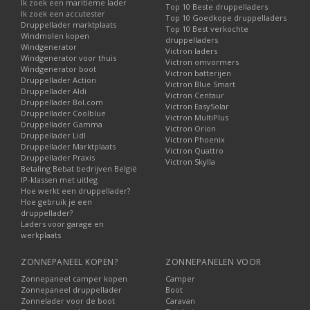
Ik zoek een maritieme lader
Top 10 Beste druppelladers
Ik zoek een accutester
Top 10 Goedkope druppelladers
Druppellader marktplaats
Top 10 Best verkochte
Windmolen kopen
druppelladers
Windgenerator
Victron laders
Windgenerator voor thuis
Victron omvormers
Windgenerator boot
Victron batterijen
Druppellader Action
Victron Blue Smart
Druppellader Aldi
Victron Centaur
Druppellader Bol.com
Victron EasySolar
Druppellader Coolblue
Victron MultiPlus
Druppellader Gamma
Victron Orion
Druppellader Lidl
Victron Phoenix
Druppellader Marktplaats
Victron Quattro
Druppellader Praxis
Victron Skylla
Betaling Bebat bedrijven België
IP-klassen met uitleg
Hoe werkt een druppellader?
Hoe gebruik je een
druppellader?
Laders voor garage en
werkplaats
ZONNEPANEEL KOPEN?
ZONNEPANELEN VOOR
Zonnepaneel camper kopen
Camper
Zonnepaneel druppellader
Boot
Zonnelader voor de boot
Caravan