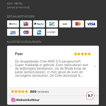
0251-748742
[email protected]
BETAALMETHODEN
KLANTBEOORDELINGEN