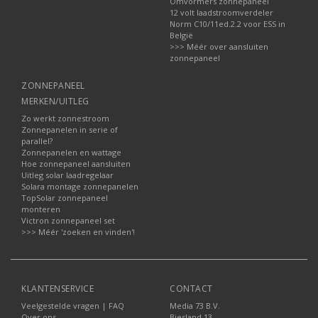
Omvormers zonnepaneel
12 volt laadstroomverdeler
Norm C10/11ed.2.2 voor ESS in
België
>>> Méér over aansluiten
zonnepaneel
ZONNEPANEEL
MERKEN/UITLEG
Zo werkt zonnestroom
Zonnepanelen in serie of
parallel?
Zonnepanelen en wattage
Hoe zonnepaneel aansluiten
Uitleg solar laadregelaar
Solara montage zonnepanelen
TopSolar zonnepaneel
monteren
Victron zonnepaneel set
>>> Méér 'zoeken en vinden'!
KLANTENSERVICE
CONTACT
Veelgestelde vragen | FAQ
Media 73 B.V.
Over ons
Biesland 13