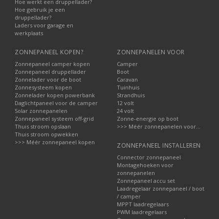
Hoe werkt een druppellader?
Hoe gebruik je een
druppellader?
Laders voor garage en
werkplaats
ZONNEPANEEL KOPEN?
ZONNEPANELEN VOOR
Zonnepaneel camper kopen
Camper
Zonnepaneel druppellader
Boot
Zonnelader voor de boot
Caravan
Zonnesysteem kopen
Tuinhuis
Zonnelader kopen powerbank
Strandhuis
Daglichtpaneel voor de camper
12 volt
Solar zonnepanelen
24 volt
Zonnepaneel systeem off-grid
Zonne-energie op boot
Thuis stroom opslaan
>>> Méér zonnepanelen voor...
Thuis stroom opwekken
>>> Méér zonnepaneel kopen
ZONNEPANEEL INSTALLEREN
Connector zonnepaneel
Montagehoeken voor
zonnepanelen
Zonnepaneel accu set
Laadregelaar zonnepaneel / boot
/ camper
MPPT laadregelaars
PWM laadregelaars