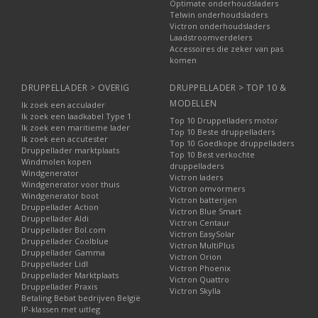
Optimate onderhoudsladers
kwaliteitsmerk is in goede handen. Een aankoop op
Telwin onderhoudsladers
Druppellader.com vóór 22:00 wordt diezelfde dag verzonden.
Victron onderhoudsladers
Laadstroomverdelers
Afhalen kan ook. Geef dit aan bij uw bestelling en we leggen
Accessoires die zeker van pas
deze alvast voor u klaar.
komen
Druppellader.com is onderdeel van Media 73 B.V.
Deze
DRUPPELLADER > OVERIG
DRUPPELLADER > TOP 10 &
online shop biedt een van de grootste assortimenten aan
opladers, acculaders, druppelladers, omvormers, starters /
MODELLEN
Ik zoek een acculader
Ik zoek een laadkabel Type 1
boosters, accu's, accutesters en meer. In deze webshop zijn
Top 10 Druppelladers motor
Ik zoek een maritieme lader
ook vele andere accessoires, onderdelen en aanverwante
Top 10 Beste druppelladers
Ik zoek een accutester
Top 10 Goedkope druppelladers
producten te vinden; voor haast elk voertuig, - vaartuig of -
Druppellader marktplaats
Top 10 Best verkochte
apparaat. Bovendien leveren we alles voor montage,
Windmolen kopen
druppelladers
Windgenerator
communicatie en monitoring rondom opladen. Zoals ook voor
Victron laders
Windgenerator voor thuis
laden via zonne- en windenergie. Naast BEP Marine zijn er nog
Victron omvormers
Windgenerator boot
Victron batterijen
veel meer uitstekende
merken op Druppellader.com
.
Druppellader Action
Victron Blue Smart
Druppellader Aldi
Victron Centaur
Druppellader Bol.com
Victron EasySolar
Druppellader Coolblue
Victron MultiPlus
Druppellader Gamma
Victron Orion
Druppellader Lidl
Victron Phoenix
Druppellader Marktplaats
Victron Quattro
Druppellader Praxis
Victron Skylla
Betaling Bebat bedrijven België
IP-klassen met uitleg