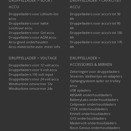
DRUPPELLADER > SOORT
DRUPPELLADER > CAPACITEIT
ACCU
ACCU
Druppelladers voor Lithium-Ion
Druppelladers voor accu’s tot 50
accu
Ah
Druppelladers voor natte
Druppelladers voor accu’s tot 90
Loodzuur accu
Ah
Druppelladers voor Gel accu
Druppelladers voor accu’s tot 130
Druppelladers voor AGM accu
Ah
Accu goed onderhouden
Druppelladers voor accu’s tot 170
Accu elektrische auto: meer info
Ah
DRUPPELLADER > VOLTAGE
DRUPPELLADER >
ACCESSOIRES & MERKEN
Druppelladers voor 12 volt accu
BEP Marine kopen
Druppelladers voor 6 volt accu
Zekeringen voor druppelladers
Druppelladers 110 volt input
Snoeren, stekkertjes en adapters
Druppelladers voor 24 volt accu
BEP Marine kopen? Deze producten zijn bij ons leverbaar
Ophangsysteem lader en trolley
Windturbine omvormer 12v
uit voorraad.
Tenzij anders aangegeven ligt uw aankoop al
accu
Windturbine omvormer 24v
USB opladers
bijna verzendklaar in ons magazijn in Beverwijk. Het online
ABSAAR onderhoudsladers
kopen van een product van BEP Marine of een ander merk is in
BatteryLabs onderhoudsladers
deze webshop voordelig: wij hanteren de laagst mogelijke
Cellpower onderhoudsladers
prijzen. De verzending van uw bestelling gebeurt via DHL en
CTEK onderhoudsladers
Einhell onderhoudsladers
PostNL.
GYS onderhoudsladers
Mastervolt onderhoudsladers
Morgen laten bezorgen of direct afhalen
Noco Genius onderhoudsladers
Uw pakket met product(en) van BEP Marine en/of ander