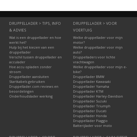
producten uitgebreid getest voor een gegarandeerd goede
werking.
BEP Marine en Samenwerking met o.a. Mastervolt |
DRUPPELLADER > TIPS, INFO
DRUPPELLADER > VOOR
Druppellader.com
& ADVIES
VOERTUIG
BEP Marine is onderdeel van de wereldwijde groep Power
Wat is een druppellader en hoe
Welke druppellader voor mijn
Products LLC. Daaronder valt ook
Mastervolt
, het stevige merk
werkt het?
motor?
waarvan Druppellader.com een groot scala aan producten in
Hulp bij het kiezen van een
Welke druppellader voor mijn
huis heeft.
druppellader
auto?
Verschil tussen druppellader en
Druppelladers voor lichte
Accessoires voor CZone
acculader
vrachtwagen
Mede dankzij samenwerking tussen BEP, Mastervolt en de
Hoe accu opladen zonder
Welke druppellader voor mijn e-
andere partijen binnen Power Products LLC is BEP Marine
stroom
bike?
Druppellader aansluiten
Druppellader BMW
verder toegerust met professionele accessoires en services
Startkabels gebruiken
Druppellader Kawasaki
rondom circuitbeveiliging, batterijen- en batterijbeheer,
Druppellader.com reviews en
Druppellader Yamaha
stroomverdeelpanelen, monitoren en digitale
beoordelingen
Druppellader KTM
schakeltechnologie. De ingenieurs en productmanagers van BEP
Onderhoudslader werking
Druppellader Harley-Davidson
Druppellader Suzuki
zijn voortdurend bezig met het ontwikkelen van de volgende
Druppellader Triumph
generatie energiebeheerproducten, waaronder voor
CZone
.
Druppellader Ducati
Druppellader Honda
Druppellader Piaggio
Batterijlader voor moto