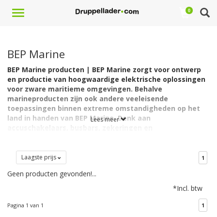
Toggle
0
navigation
BEP Marine
BEP Marine producten | BEP Marine zorgt voor ontwerp
en productie van hoogwaardige elektrische oplossingen
voor zware maritieme omgevingen. Behalve
marineproducten zijn ook andere veeleisende
toepassingen binnen extreme omstandigheden op het
land in handen van BEP Marine. Denk aan
Lees meer
accuschakelaars, busbars, zekeringen en
zekeringhouders.
Druppellader.com biedt op dit moment voornamelijk de
Laagste prijs
1
zekeringhouders van BEP Marine aan, evenals CZone
accessoires.
Geen producten gevonden!...
Optimaliseren gebruikerservaring
*Incl. btw
Met veel aandacht voor innovatie en eersteklas engineering richt
BEP zich op het vereenvoudigen van installaties en het
Pagina 1 van 1
1
optimaliseren van de gebruikerservaring. Uiteraard zijn de BEP