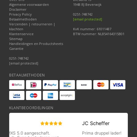
Algemene voorwaarden
1948 RJ Beverwijk
Disclaimer
Privacy Policy
0251-748742
Betaalmethoden
[email protected]
Verzenden | retourneren |
klachten
KvK nummer: 61011487
Klantenservice
BTW nummer: NL854164315B01
Sitemap
Handleidingen en Productsheets
Garantie
0251-748742
[email protected]
BETAALMETHODEN
KLANTBEOORDELINGEN