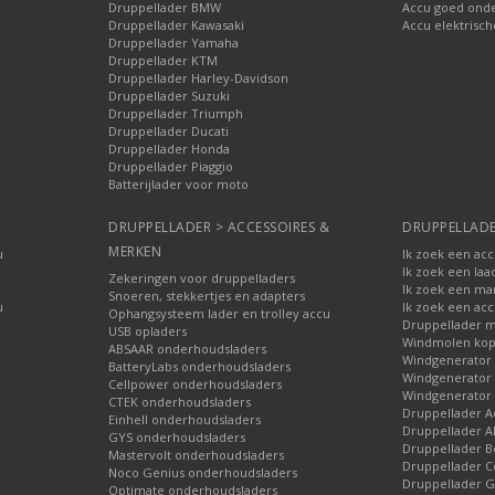
Druppellader BMW
Accu goed ond
Druppellader Kawasaki
Accu elektrisch
Druppellader Yamaha
Druppellader KTM
Druppellader Harley-Davidson
Druppellader Suzuki
Druppellader Triumph
Druppellader Ducati
Druppellader Honda
Druppellader Piaggio
Batterijlader voor moto
DRUPPELLADER > ACCESSOIRES &
DRUPPELLADE
MERKEN
u
Ik zoek een ac
Ik zoek een laa
Zekeringen voor druppelladers
Ik zoek een ma
Snoeren, stekkertjes en adapters
u
Ik zoek een acc
Ophangsysteem lader en trolley accu
Druppellader m
USB opladers
Windmolen ko
ABSAAR onderhoudsladers
Windgenerator
BatteryLabs onderhoudsladers
Windgenerator 
Cellpower onderhoudsladers
Windgenerator
CTEK onderhoudsladers
Druppellader A
Einhell onderhoudsladers
Druppellader Al
GYS onderhoudsladers
Druppellader B
Mastervolt onderhoudsladers
Druppellader C
Noco Genius onderhoudsladers
Druppellader
Optimate onderhoudsladers