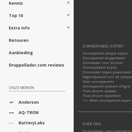
Kennis
Top 10
Extra info
Retouren
ZONNEPANEEL KOPEN?
Aanbieding
Zonnepaneel camper kopen
Zonnepaneel druppellader
Zonnelader voor de boot
Druppellader.com reviews
Zonnesysteem kopen
Zonnelader kopen powerbank
Daglichtpaneel voor de campe
Solar zonnepanelen
Zonnepaneel systeem off-grid
ONZE MERKEN
Thuis stroom opslaan
Thuis stroom opwekken
>>> Méér zonnepaneel kopen
Anderson
AQ-TRON
BatteryLabs
OVER ONS
Druppellader.com is het adres