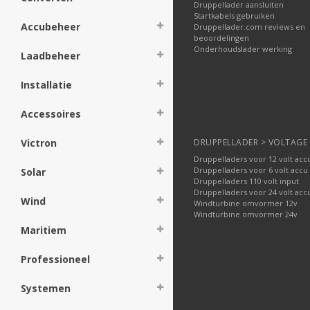
Druppellader aansluiten
Startkabels gebruiken
Accubeheer
Druppellader.com reviews en
beoordelingen
Onderhoudslader werking
Laadbeheer
Installatie
Accessoires
Victron
DRUPPELLADER > VOLTAGE
Druppelladers voor 12 volt acc
Druppelladers voor 6 volt accu
Solar
Druppelladers 110 volt input
Druppelladers voor 24 volt acc
Wind
Windturbine omvormer 12v
Windturbine omvormer 24v
Maritiem
Professioneel
Systemen