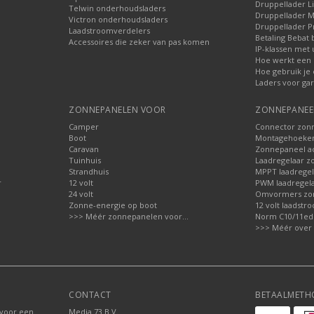
Druppellader Li
Telwin onderhoudsladers
Druppellader M
Victron onderhoudsladers
Druppellader P
Laadstroomverdelers
Betaling Bebat 
Accessoires die zeker van pas komen
IP-klassen met 
Hoe werkt een 
Hoe gebruik je
Laders voor ga
ZONNEPANELEN VOOR
ZONNEPANEEL
Camper
Connector zon
Boot
Montagehoeken
Caravan
Zonnepaneel ac
Tuinhuis
Laadregelaar z
Strandhuis
MPPT laadregel
r
12 volt
PWM laadregela
24 volt
Omvormers zo
Zonne-energie op boot
12 volt laadst
>>> Méér zonnepanelen voor...
Norm C10/11ed.2
>>> Méér over 
CONTACT
BETAALMETH
 voor een
Media 73 B.V.