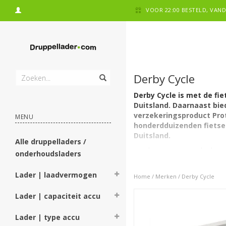
VOOR 22:00 BESTELD, VA
Derby Cycle
Derby Cycle is met de fi
Duitsland. Daarnaast bie
verzekeringsproduct Prot
MENU
honderdduizenden fietsen
Duitsland.
Alle druppelladers /
'Made in Germany': dat bego
onderhoudsladers
Cycle in 1988 Kalkhoff overn
omvat het portfolio van Der
Lader | laadvermogen
Home
/
Merken
/
Derby Cycle
en het Californische merk U
medewerkers in dienst, hee
Lader | capaciteit accu
Derby Cycle laadst
Lader | type accu