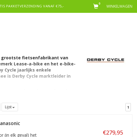
0
TIS PAKKETVERZENDING VANAF €75,-
WINKELWAGEN
 grootste fietsenfabrikant van
emerk Lease-a-bike en het e-bike-
 Cycle jaarlijks enkele
e is Derby Cycle marktleider in
jknamige merk oprichtte. Sinds Derby
rote speler op de markt. Naast Kalkhoff
, mountainbikes en e-mountainbikes)
Lijst
1
 Pon, met wereldwijd meer dan 13.000
Panasonic
€279,95
r (in elk geval) het