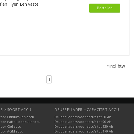
bestelt, ligt (tenzij anders aangegeven)
 en Flyer. Een vaste
naar het opgegeven adres. Behalve
Bestellen
estelproces en we zorgen dat het klaar
sortimenten aan acculaders,
er andere lasapparatuur. In deze
ast elk elektrisch voertuig, - vaartuig
ring rondom het opladen van accu en
 Naast Derby Cycle voert deze webshop
*Incl. btw
1
R > SOORT ACCU
DRUPPELLADER > CAPACITEIT ACCU
voor Lithium-Ion accu
Druppelladers voor accu’s tot 50 Ah
voor natte Loodzuur accu
Druppelladers voor accu’s tot 90 Ah
voor Gel accu
Druppelladers voor accu’s tot 130 Ah
voor AGM accu
Druppelladers voor accu’s tot 170 Ah