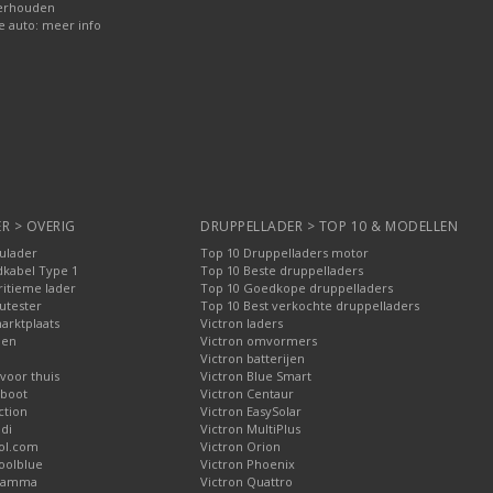
erhouden
e auto: meer info
R > OVERIG
DRUPPELLADER > TOP 10 & MODELLEN
culader
Top 10 Druppelladers motor
dkabel Type 1
Top 10 Beste druppelladers
ritieme lader
Top 10 Goedkope druppelladers
utester
Top 10 Best verkochte druppelladers
arktplaats
Victron laders
pen
Victron omvormers
Victron batterijen
voor thuis
Victron Blue Smart
 boot
Victron Centaur
ction
Victron EasySolar
di
Victron MultiPlus
ol.com
Victron Orion
oolblue
Victron Phoenix
 Gamma
Victron Quattro