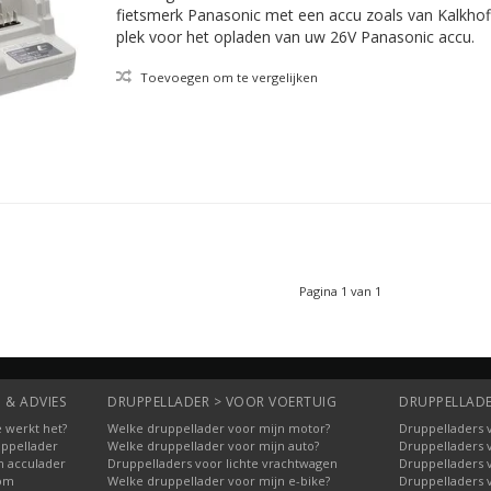
ion kopen op Druppellader.com: het nieuwe Derby Cycle product dat u 
fietsmerk Panasonic met een accu zoals van Kalkhoff
ijk. Bestellingen die binnen zijn vóór 22:00 gaan diezelfde dag nog 
plek voor het opladen van uw 26V Panasonic accu.
k afhalen van de bestelde producten mogelijk. Geef dit aan bij het b
Toevoegen om te vergelijken
el van Media 73 B.V. Deze online shop biedt een van de grootste as
arters / boosters, accu's, accutesters, laadkabels, laadpalen en ond
e accessoires, onderdelen en aanverwante producten te vinden; voor ha
unt u hier online alles kopen voor montage, communicatie en monito
 accessoires voor stroom opwekken en laden via solar of windergie.
n alle prijscategorieën.
Pagina 1 van 1
 & ADVIES
DRUPPELLADER > VOOR VOERTUIG
DRUPPELLADE
 werkt het?
Welke druppellader voor mijn motor?
Druppelladers 
uppellader
Welke druppellader voor mijn auto?
Druppelladers 
n acculader
Druppelladers voor lichte vrachtwagen
Druppelladers 
oom
Welke druppellader voor mijn e-bike?
Druppelladers 