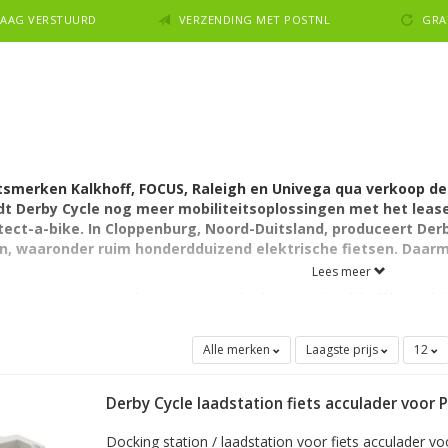
NDAAG VERSTUURD
VERZENDING MET POSTNL
GRA
etsmerken Kalkhoff, FOCUS, Raleigh en Univega qua verkoop de
dt Derby Cycle nog meer mobiliteitsoplossingen met het leas
ect-a-bike. In Cloppenburg, Noord-Duitsland, produceert Derby
, waaronder ruim honderdduizend elektrische fietsen. Daarme
Lees meer
n ooit in 1919 toen de 16-jarige postbode Heinrich Kalkhoff het geli
am, is het merk Kalkhoff met zijn fietsen en vooral zijn e-bikes een g
by Cycle ook het Engelse merk Raleigh, het merk FOCUS (racefietsen
Alle merken
Laagste prijs
12
nivega. Na de overname in 2012 door het Nederlandse familiebedrijf
ft Derby Cycle een nog grotere groei doorgemaakt.
Derby Cycle laadstation fiets acculader voor 
ation kopen
Docking station / laadstation voor fiets acculader voo