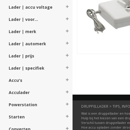
Derby Cycle lader / laadstat
al in ons magazijn in Beverw
Lader | accu voltage
morgen laten bezorgen is oo
ligt!
Lader | voor...
Druppellader.com is onderde
Lader | merk
druppelladers, omvormers, st
webshop zijn ook vele ander
Lader | automerk
of - apparaat. Daarnaast k
batterij(en). Daaronder ook
nog veel meer merken, binne
Lader | prijs
Lader | specifiek
Accu's
Acculader
Powerstation
DRUPPELLADER > TIPS, INFO
Wat is een druppellader en hoe
Starten
Hulp bij het kiezen van een dr
Verschil tussen druppellader e
Hoe accu opladen zonder str
Converten