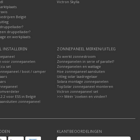
dl
Victron Skylla
arktplaats
raxis
bedrijven België
uitleg
druppellader?
 een druppellader?
rage en werkplaats
 INSTALLEREN
ZONNEPANEEL MERKEN/UITLEG
nepaneel
Zo werkt zonnestroom
 voor zonnepanelen
Zonnepanelen in serie of parallel?
cu set
Zonnepanelen en wattage
onnepaneel / boot / camper
Hoe zonnepaneel aansluiten
aars
Uitleg solar laadregelaar
ars
Solara montage zonnepanelen
nnepaneel
TopSolar zonnepaneel monteren
roomverdeler
Victron zonnepaneel set
.2 voor ESS in België
>>> Méér 'zoeken en vinden'!
aansluiten zonnepaneel
ODEN
KLANTBEOORDELINGEN