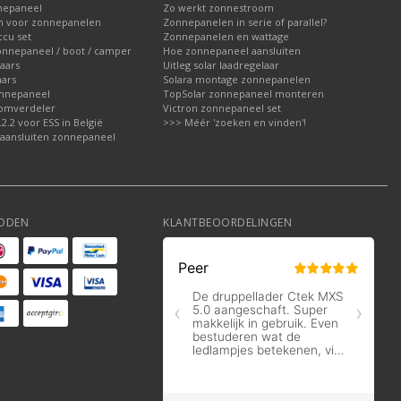
nepaneel
Zo werkt zonnestroom
 voor zonnepanelen
Zonnepanelen in serie of parallel?
cu set
Zonnepanelen en wattage
onnepaneel / boot / camper
Hoe zonnepaneel aansluiten
aars
Uitleg solar laadregelaar
ars
Solara montage zonnepanelen
nnepaneel
TopSolar zonnepaneel monteren
roomverdeler
Victron zonnepaneel set
.2 voor ESS in België
>>> Méér 'zoeken en vinden'!
aansluiten zonnepaneel
ODEN
KLANTBEOORDELINGEN