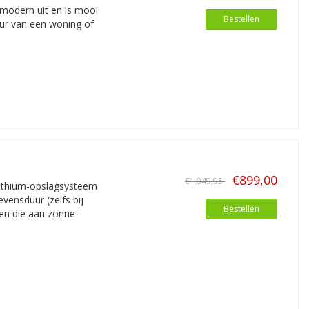
r modern uit en is mooi
Bestellen
ur van een woning of
€899,00
€1.049,95
lithium-opslagsysteem
vensduur (zelfs bij
Bestellen
en die aan zonne-