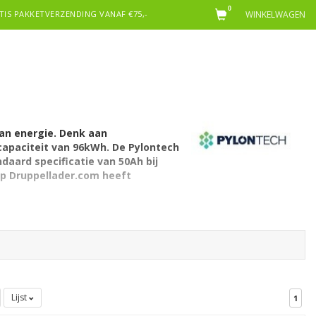
0
TIS PAKKETVERZENDING VANAF €75,-
WINKELWAGEN
an energie. Denk aan
 capaciteit van 96kWh. De Pylontech
daard specificatie van 50Ah bij
 op Druppellader.com heeft
Lijst
1