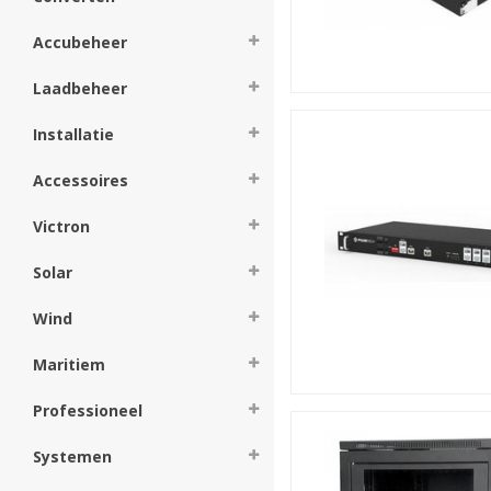
druppelladers, omvormers, s
onderdelen en aanverwante pr
Accubeheer
montage, communicatie en m
Laadbeheer
Producten bestelle
Een of meerdere product(
Installatie
klaar voor verzenden via Po
natuurlijk ook een ander ad
Accessoires
Victron
Solar
Wind
Maritiem
Professioneel
Systemen