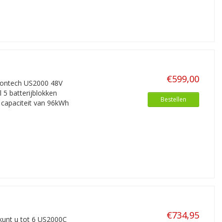
aan ook vele andere accessoires,
t. Bovendien leveren we alles voor
 wind.
atst? Dan maken wij uw order meteen
bij u thuis. Overigens kunt u
€599,00
ylontech US2000 48V
5 batterijblokken
Bestellen
 capaciteit van 96kWh
€734,95
kunt u tot 6 US2000C