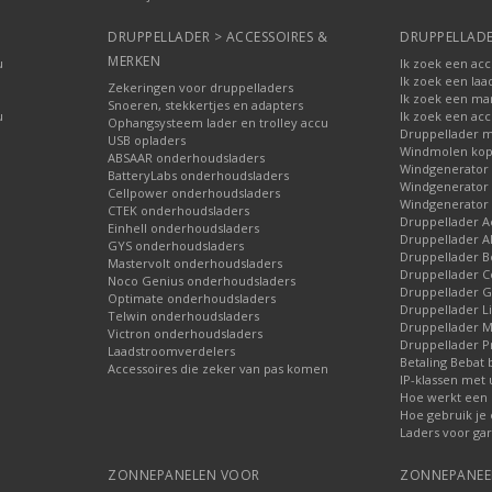
DRUPPELLADER > ACCESSOIRES &
DRUPPELLADE
MERKEN
u
Ik zoek een ac
Ik zoek een laa
Zekeringen voor druppelladers
Ik zoek een ma
Snoeren, stekkertjes en adapters
u
Ik zoek een acc
Ophangsysteem lader en trolley accu
Druppellader m
USB opladers
Windmolen ko
ABSAAR onderhoudsladers
Windgenerator
BatteryLabs onderhoudsladers
Windgenerator 
Cellpower onderhoudsladers
Windgenerator
CTEK onderhoudsladers
Druppellader A
Einhell onderhoudsladers
Druppellader Al
GYS onderhoudsladers
Druppellader B
Mastervolt onderhoudsladers
Druppellader C
Noco Genius onderhoudsladers
Druppellader
Optimate onderhoudsladers
Druppellader Li
Telwin onderhoudsladers
Druppellader M
Victron onderhoudsladers
Druppellader P
Laadstroomverdelers
Betaling Bebat 
Accessoires die zeker van pas komen
IP-klassen met 
Hoe werkt een 
Hoe gebruik je
Laders voor ga
ZONNEPANELEN VOOR
ZONNEPANEEL