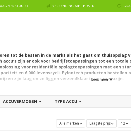
NDAAG VERSTUURD
VERZENDING MET POSTNL
GRA
ren tot de besten in de markt als het gaat om thuisopslag v
h accu's zijn er ook voor bedrijfstoepassingen tot een totale
e oplossing voor residentiële opslagtoepassingen met een stan
apaciteit en 6.000 levenscycli. Pylontech producten bestellen
ijzen zijn laag en ze liggen verzendklaar in ons magazijn.
Lees meer
ACCUVERMOGEN
TYPE ACCU
Alle merken
Laagste prijs
12