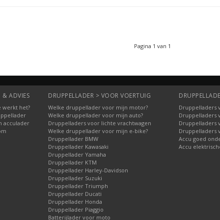
Pagina 1 van 1
 & ADVIES
DRUPPELLADER > VOOR VOERTUIG
DRUPPELLADE
 werkt het?
Welke druppellader voor mijn motor?
Druppelladers 
uppellader
Welke druppellader voor mijn auto?
Druppelladers 
n acculader
Druppelladers voor lichte vrachtwagen
Druppelladers 
oom
Welke druppellader voor mijn e-bike?
Druppelladers 
Druppellader BMW
Accu goed ond
Druppellader Kawasaki
Accu elektrisch
Druppellader Yamaha
Druppellader KTM
Druppellader Harley-Davidson
Druppellader Suzuki
Druppellader Triumph
Druppellader Ducati
Druppellader Honda
Druppellader Piaggio
Batterijlader voor moto