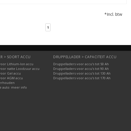
*Incl. btw
1
R > SOORT ACCU
DRUPPELLADER > CAPACITEIT ACCU
voor Lithium-Ion accu
Druppelladers voor accu’s tot 50 Ah
voor natte Loodzuur accu
Druppelladers voor accu’s tot 90 Ah
voor Gel accu
Druppelladers voor accu’s tot 130 Ah
voor AGM accu
Druppelladers voor accu’s tot 170 Ah
erhouden
e auto: meer info