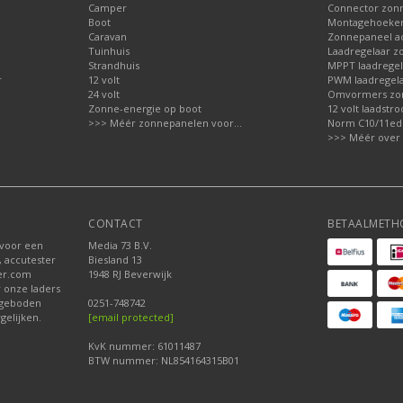
Camper
Connector zon
Boot
Montagehoeken
Caravan
Zonnepaneel ac
Tuinhuis
Laadregelaar z
Strandhuis
MPPT laadregel
r
12 volt
PWM laadregela
24 volt
Omvormers zo
Zonne-energie op boot
12 volt laadst
>>> Méér zonnepanelen voor...
Norm C10/11ed.2
>>> Méér over 
CONTACT
BETAALMETH
 voor een
Media 73 B.V.
, accutester
Biesland 13
der.com
1948 RJ Beverwijk
r onze laders
ngeboden
0251-748742
gelijken.
[email protected]
KvK nummer: 61011487
BTW nummer: NL854164315B01