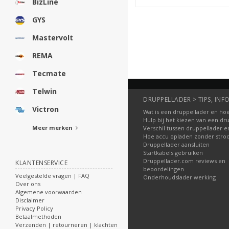
BizLine
GYS
Mastervolt
REMA
Tecmate
Telwin
DRUPPELLADER > TIPS, INFO
Victron
Wat is een druppellader en hoe
Hulp bij het kiezen van een dr
Meer merken
Verschil tussen druppellader e
Hoe accu opladen zonder str
Druppellader aansluiten
Startkabels gebruiken
Druppellader.com reviews en
KLANTENSERVICE
beoordelingen
Veelgestelde vragen | FAQ
Onderhoudslader werking
Over ons
Algemene voorwaarden
Disclaimer
Privacy Policy
Betaalmethoden
Verzenden | retourneren | klachten