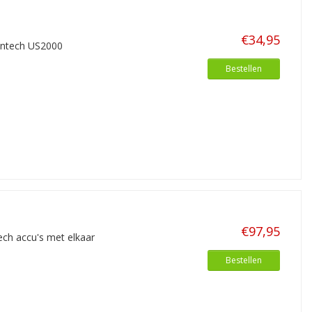
€34,95
ontech US2000
.
Bestellen
€97,95
ch accu's met elkaar
Bestellen
oot assortiment acculaders,