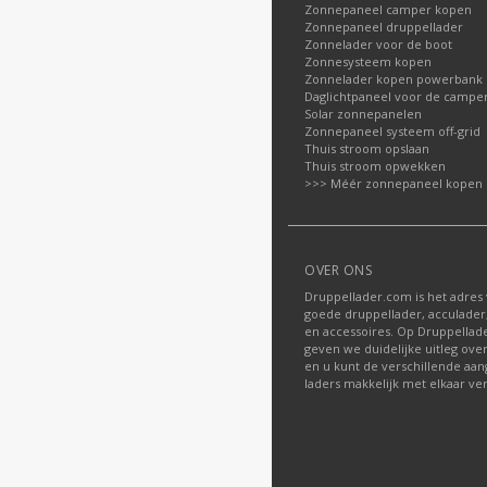
Zonnepaneel camper kopen
Zonnepaneel druppellader
Zonnelader voor de boot
Zonnesysteem kopen
Zonnelader kopen powerbank
Daglichtpaneel voor de campe
Solar zonnepanelen
Zonnepaneel systeem off-grid
Thuis stroom opslaan
Thuis stroom opwekken
>>> Méér zonnepaneel kopen
OVER ONS
Druppellader.com is het adres
goede druppellader, acculader
en accessoires. Op Druppella
geven we duidelijke uitleg ove
en u kunt de verschillende aa
laders makkelijk met elkaar ver