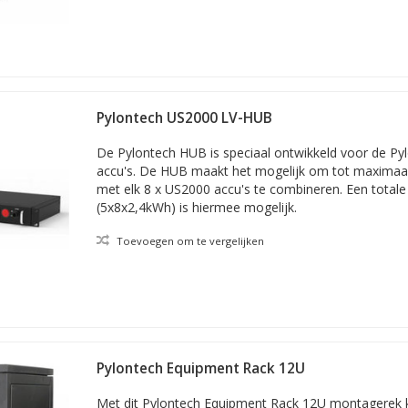
tarters / boosters, accu's, accutesters en meer. In deze webshop st
oducten; voor haast elk elektrisch voertuig, - vaartuig of - apparaa
onitoring rond laden. Zoals ook voor laden met stroom via solar en
n van Pylontech
en) bestellen van Pylontech?
Uw bestelling vóór 22.00 uur gepla
Pylontech US2000 LV-HUB
stNL of DHL. Zo is uw nieuwe Pylontech normaal gesproken morgen al 
res opgeven, zoals bijvoorbeeld dat van uw werkgever of werkplaats.
De Pylontech HUB is speciaal ontwikkeld voor de P
accu's. De HUB maakt het mogelijk om tot maximaal 
met elk 8 x US2000 accu's te combineren. Een totale
(5x8x2,4kWh) is hiermee mogelijk.
Toevoegen om te vergelijken
Pylontech Equipment Rack 12U
Met dit Pylontech Equipment Rack 12U montagerek 