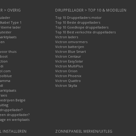
R > OVERIG
DRUPPELLADER > TOP 10 & MODELLEN
culader
Top 10 Druppelladers motor
dkabel Type 1
Top 10 Beste druppelladers
ritieme lader
Top 10 Goedkope druppelladers
utester
Top 10 Best verkochte druppelladers
arktplaats
Victron laders
pen
Victron omvormers
Victron batterijen
voor thuis
Victron Blue Smart
 boot
Victron Centaur
ction
Victron EasySolar
di
Victron MultiPlus
ol.com
Victron Orion
oolblue
Victron Phoenix
 Gamma
Victron Quattro
dl
Victron Skylla
arktplaats
raxis
bedrijven België
uitleg
druppellader?
 een druppellader?
rage en werkplaats
 INSTALLEREN
ZONNEPANEEL MERKEN/UITLEG