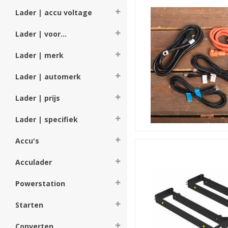
Lader | accu voltage
Lader | voor...
Lader | merk
Lader | automerk
Lader | prijs
Lader | specifiek
Accu's
Acculader
Powerstation
Starten
We houden alle prijzen, zo 
Converten