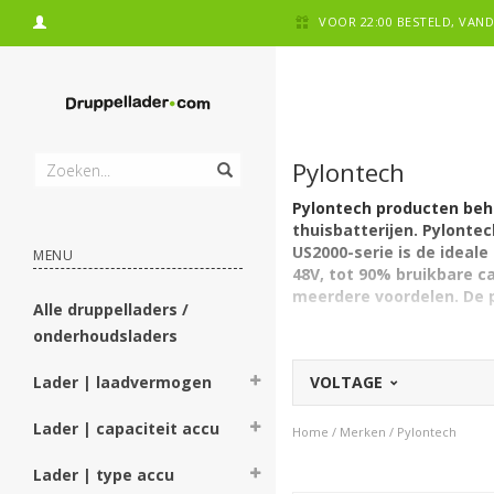
VOOR 22:00 BESTELD, VA
Pylontech
Pylontech producten beho
thuisbatterijen. Pylontec
US2000-serie is de ideal
MENU
48V, tot 90% bruikbare c
meerdere voordelen. De pr
Alle druppelladers /
onderhoudsladers
Lader | laadvermogen
VOLTAGE
Lader | capaciteit accu
Home
/
Merken
/
Pylontech
Lader | type accu