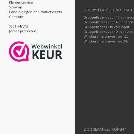
Klantenservice
Sitemap
DRUPPELLADER > VOLTAGE
Handleidingen en Productsheets
Garantie
Druppelladers voor 12 volt acc
Druppelladers voor 6 volt accu
0251-748742
Druppelladers 110 volt input
[email protected]
Druppelladers voor 24 volt acc
Windturbine omvormer 12v
Windturbine omvormer 24v
ZONNEPANEEL KOPEN?