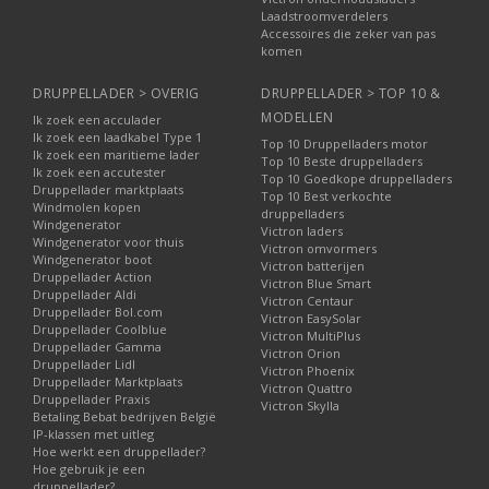
Laadstroomverdelers
Accessoires die zeker van pas
komen
DRUPPELLADER > OVERIG
DRUPPELLADER > TOP 10 &
MODELLEN
Ik zoek een acculader
Ik zoek een laadkabel Type 1
Top 10 Druppelladers motor
Ik zoek een maritieme lader
Top 10 Beste druppelladers
Ik zoek een accutester
Top 10 Goedkope druppelladers
Druppellader marktplaats
Top 10 Best verkochte
Windmolen kopen
druppelladers
Windgenerator
Victron laders
Windgenerator voor thuis
Victron omvormers
Windgenerator boot
Victron batterijen
Druppellader Action
Victron Blue Smart
Druppellader Aldi
Victron Centaur
Druppellader Bol.com
Victron EasySolar
Druppellader Coolblue
Victron MultiPlus
Druppellader Gamma
Victron Orion
Druppellader Lidl
Victron Phoenix
Druppellader Marktplaats
Victron Quattro
Druppellader Praxis
Victron Skylla
Betaling Bebat bedrijven België
IP-klassen met uitleg
Hoe werkt een druppellader?
Hoe gebruik je een
druppellader?