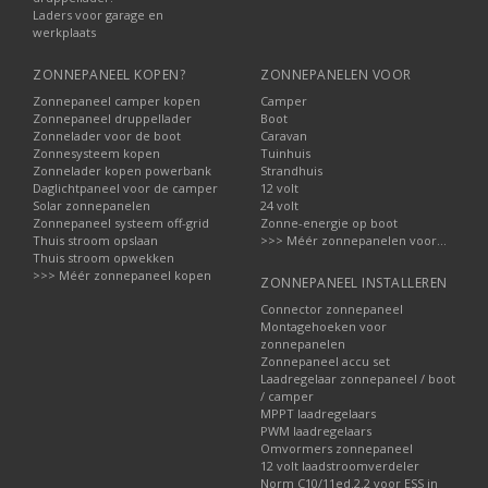
Laders voor garage en
werkplaats
ZONNEPANEEL KOPEN?
ZONNEPANELEN VOOR
Zonnepaneel camper kopen
Camper
Zonnepaneel druppellader
Boot
Zonnelader voor de boot
Caravan
Zonnesysteem kopen
Tuinhuis
Zonnelader kopen powerbank
Strandhuis
Daglichtpaneel voor de camper
12 volt
Solar zonnepanelen
24 volt
Zonnepaneel systeem off-grid
Zonne-energie op boot
Thuis stroom opslaan
>>> Méér zonnepanelen voor...
Thuis stroom opwekken
>>> Méér zonnepaneel kopen
ZONNEPANEEL INSTALLEREN
Connector zonnepaneel
Montagehoeken voor
zonnepanelen
Zonnepaneel accu set
Laadregelaar zonnepaneel / boot
/ camper
MPPT laadregelaars
PWM laadregelaars
Omvormers zonnepaneel
12 volt laadstroomverdeler
Norm C10/11ed.2.2 voor ESS in