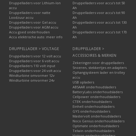
Druppelladers voor Lithium-Ion
Druppelladers voor accu’s tot 50
accu
Ah
Druppelladers voor natte
Druppelladers voor accu’s tot 90
Loodzuur accu
Ah
Druppelladers voor Gel accu
Druppelladers voor accu’s tot 130
Druppelladers voor AGM accu
Ah
Accu goed onderhouden
Druppelladers voor accu’s tot 170
Accu elektrische auto: meer info
Ah
DRUPPELLADER > VOLTAGE
DRUPPELLADER >
ACCESSOIRES & MERKEN
Druppelladers voor 12 volt accu
Druppelladers voor 6 volt accu
Zekeringen voor druppelladers
Druppelladers 110 volt input
Snoeren, stekkertjes en adapters
Druppelladers voor 24 volt accu
Ophangsysteem lader en trolley
Windturbine omvormer 12v
accu
Windturbine omvormer 24v
USB opladers
ABSAAR onderhoudsladers
BatteryLabs onderhoudsladers
Cellpower onderhoudsladers
CTEK onderhoudsladers
Einhell onderhoudsladers
GYS onderhoudsladers
Mastervolt onderhoudsladers
Noco Genius onderhoudsladers
Optimate onderhoudsladers
Telwin onderhoudsladers
Victron onderhoudsladers