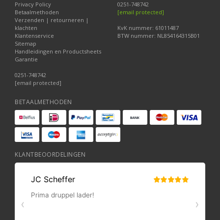
Privacy Policy
0251-748742
Betaalmethoden
[email protected]
Verzenden | retourneren |
klachten
KvK nummer: 61011487
Klantenservice
BTW nummer: NL854164315B01
Sitemap
Handleidingen en Productsheets
Garantie
0251-748742
[email protected]
BETAALMETHODEN
KLANTBEOORDELINGEN