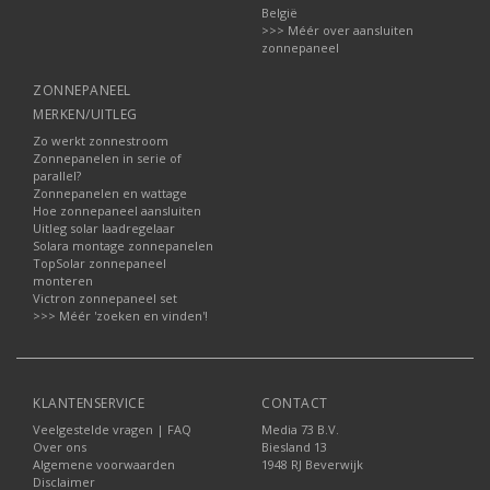
België
>>> Méér over aansluiten
zonnepaneel
ZONNEPANEEL
MERKEN/UITLEG
Zo werkt zonnestroom
Zonnepanelen in serie of
parallel?
Zonnepanelen en wattage
Hoe zonnepaneel aansluiten
Uitleg solar laadregelaar
Solara montage zonnepanelen
TopSolar zonnepaneel
monteren
Victron zonnepaneel set
>>> Méér 'zoeken en vinden'!
KLANTENSERVICE
CONTACT
Veelgestelde vragen | FAQ
Media 73 B.V.
Over ons
Biesland 13
Algemene voorwaarden
1948 RJ Beverwijk
Disclaimer