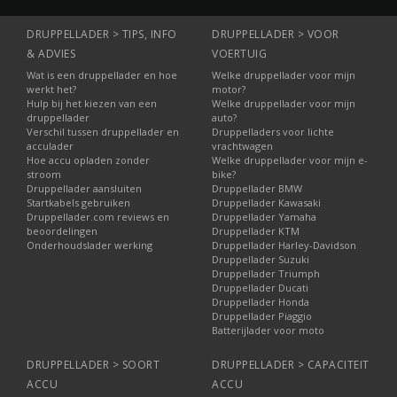
DRUPPELLADER > TIPS, INFO
DRUPPELLADER > VOOR
& ADVIES
VOERTUIG
Wat is een druppellader en hoe
Welke druppellader voor mijn
werkt het?
motor?
Hulp bij het kiezen van een
Welke druppellader voor mijn
druppellader
auto?
Verschil tussen druppellader en
Druppelladers voor lichte
acculader
vrachtwagen
Hoe accu opladen zonder
Welke druppellader voor mijn e-
stroom
bike?
Druppellader aansluiten
Druppellader BMW
Startkabels gebruiken
Druppellader Kawasaki
Druppellader.com reviews en
Druppellader Yamaha
beoordelingen
Druppellader KTM
Onderhoudslader werking
Druppellader Harley-Davidson
Druppellader Suzuki
Druppellader Triumph
Druppellader Ducati
Druppellader Honda
Druppellader Piaggio
Batterijlader voor moto
DRUPPELLADER > SOORT
DRUPPELLADER > CAPACITEIT
ACCU
ACCU