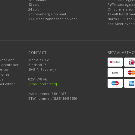
r
12 volt
PWM laadregelaa
24 volt
Omvormers zon
Zonne-energie op boot
12 volt laadstro
>>> Méér zonnepanelen voor...
Norm C10/11ed.2.
>>> Méér over a
CONTACT
BETAALMETHO
 voor een
Media 73 B.V.
, accutester
Biesland 13
der.com
1948 RJ Beverwijk
r onze
nde
0251-748742
et elkaar
[email protected]
KvK nummer: 61011487
BTW nummer: NL854164315B01