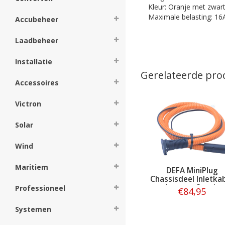
Kleur: Oranje met zwar
Maximale belasting: 16
Accubeheer
Laadbeheer
Installatie
Gerelateerde pro
Accessoires
Victron
Solar
Wind
Maritiem
DEFA MiniPlug
Chassisdeel Inletka
1 meter Oranje
Professioneel
€84,95
Systemen
Bestellen