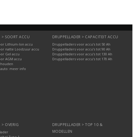
 > SOORT ACCU
DRUPPELLADER > CAPACITEIT ACCU
or Lithium-Ion accu
Druppelladers voor accu’s tot 50 Ah
oor natte Loodzuur accu
Druppelladers voor accu’s tot 90 Ah
oor Gel accu
Druppelladers voor accu’s tot 130 Ah
oor AGM accu
Druppelladers voor accu’s tot 170 Ah
rhouden
 auto: meer info
 > OVERIG
DRUPPELLADER > TOP 10 &
MODELLEN
lader
kabel Type 1