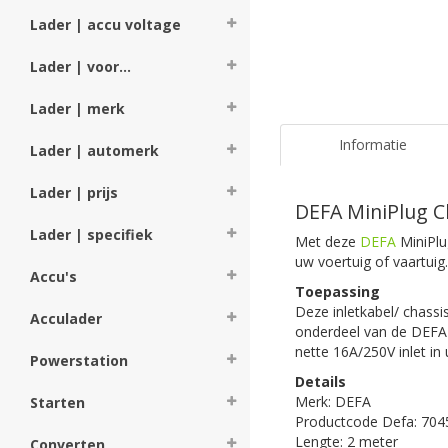
Lader | accu voltage
Lader | voor...
Lader | merk
Informatie
Lader | automerk
Lader | prijs
DEFA MiniPlug C
Lader | specifiek
Met deze
DEFA
MiniPlug
uw voertuig of vaartuig
Accu's
Toepassing
Deze inletkabel/ chassi
Acculader
onderdeel van de DEFA 
nette 16A/250V inlet in 
Powerstation
Details
Merk: DEFA
Starten
Productcode Defa: 704
Lengte: 2 meter
Converten