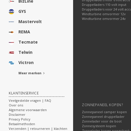
BizLine
Druppelladers 110 volt input
Druppelladers voor 24 volt acc
GYS
Windturbine omvormer 12v
Windturbine omvormer 24v
Mastervolt
REMA
Tecmate
Telwin
Victron
Meer merken
KLANTENSERVICE
Veelgestelde vragen | FAQ
ZONNEPANEEL KOPEN?
Over ons
Algemene voorwaarden
Zonnepaneel camper kopen
Disclaimer
Zonnepaneel druppellader
Privacy Policy
Zonnelader voor de boot
Betaalmethoden
Zonnesysteem kopen
Verzenden | retourneren | klachten
Zonnelader kopen powerbank