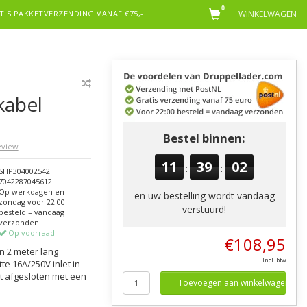
0
TIS PAKKETVERZENDING VANAF €75,-
WINKELWAGEN
kabel
Bestel binnen:
review
11
39
02
:
:
SHP304002542
7042287045612
Op werkdagen en
en uw bestelling wordt vandaag
zondag voor 22:00
verstuurd!
besteld = vandaag
verzonden!
Op voorraad
€108,95
n 2 meter lang
Incl. btw
te 16A/250V inlet in
dt afgesloten met een
Toevoegen aan winkelwagen