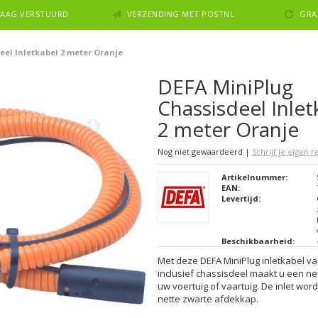
NDAAG VERSTUURD
VERZENDING MET POSTNL
GRA
eel Inletkabel 2 meter Oranje
DEFA MiniPlug
Chassisdeel Inlet
2 meter Oranje
Nog niet gewaardeerd
|
Schrijf je eigen 
Artikelnummer:
EAN:
Levertijd:
Beschikbaarheid:
Met deze DEFA MiniPlug inletkabel va
inclusief chassisdeel maakt u een net
uw voertuig of vaartuig. De inlet wor
nette zwarte afdekkap.