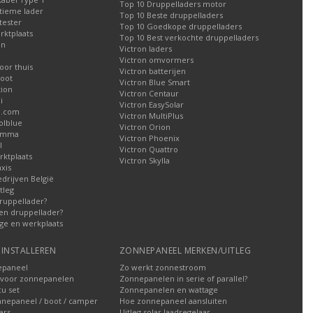
Top 10 Druppelladers motor
tieme lader
Top 10 Beste druppelladers
tester
Top 10 Goedkope druppelladers
rktplaats
Top 10 Best verkochte druppelladers
en
Victron laders
Victron omvormers
oor thuis
Victron batterijen
oot
Victron Blue Smart
tion
Victron Centaur
i
Victron EasySolar
l.com
Victron MultiPlus
olblue
Victron Orion
Gamma
Victron Phoenix
l
Victron Quattro
ktplaats
Victron Skylla
xis
edrijven België
tleg
ruppellader?
en druppellader?
ge en werkplaats
INSTALLEREN
ZONNEPANEEL MERKEN/UITLEG
epaneel
Zo werkt zonnestroom
voor zonnepanelen
Zonnepanelen in serie of parallel?
u set
Zonnepanelen en wattage
nnepaneel / boot / camper
Hoe zonnepaneel aansluiten
ars
Uitleg solar laadregelaar