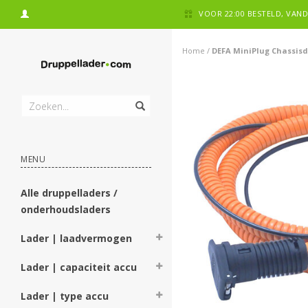
VOOR 22:00 BESTELD, VA
Home
/
DEFA MiniPlug Chassisd
MENU
Alle druppelladers /
onderhoudsladers
Lader | laadvermogen
Lader | capaciteit accu
Lader | type accu