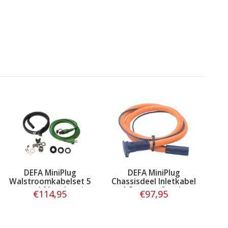
DEFA MiniPlug
DEFA MiniPlug
Walstroomkabelset 5
Chassisdeel Inletkabel
meter 16A + chassis
1,5 meter Oranje
€114,95
€97,95
Bestellen
Bestellen