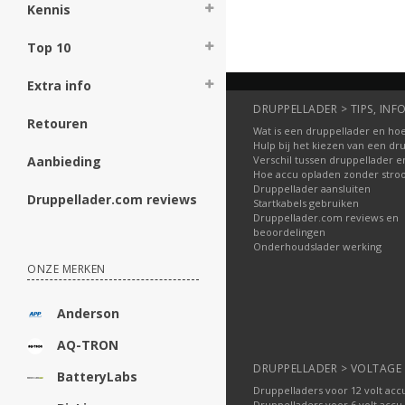
Kennis
Top 10
Extra info
DRUPPELLADER > TIPS, INFO
Retouren
Wat is een druppellader en hoe
Hulp bij het kiezen van een dr
Verschil tussen druppellader e
Aanbieding
Hoe accu opladen zonder str
Druppellader aansluiten
Druppellader.com reviews
Startkabels gebruiken
Druppellader.com reviews en
beoordelingen
Onderhoudslader werking
ONZE MERKEN
Anderson
AQ-TRON
DRUPPELLADER > VOLTAGE
BatteryLabs
Druppelladers voor 12 volt acc
Druppelladers voor 6 volt accu