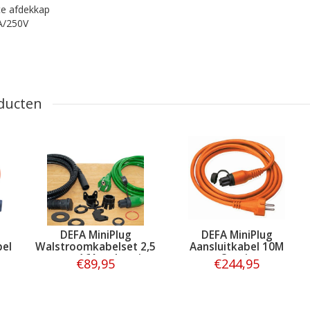
te afdekkap
A/250V
ducten
DEFA MiniPlug
DEFA MiniPlug
bel
Walstroomkabelset 2,5
Aansluitkabel 10M
meter 16A + chassis
Oranje
€89,95
€244,95
Bestellen
Bestellen