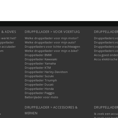
 & ADVIES
DRUPPELLADER > VOOR VOERTUIG
DRUPPELLADER
 werkt het?
Welke druppellader voor mijn motor?
Druppelladers vo
uppellader
Welke druppellader voor mijn auto?
Druppelladers v
n acculader
Druppelladers voor lichte vrachtwagen
Druppelladers v
oom
Welke druppellader voor mijn e-bike?
Druppelladers v
Druppellader BMW
Accu goed onde
Druppellader Kawasaki
Accu elektrische
Druppellader Yamaha
Druppellader KTM
Druppellader Harley-Davidson
Druppellader Suzuki
Druppellader Triumph
Druppellader Ducati
Druppellader Honda
Druppellader Piaggio
Batterijlader voor moto
DRUPPELLADER > ACCESSOIRES &
DRUPPELLADER
MERKEN
u
Ik zoek een accu
Ik zoek een laad