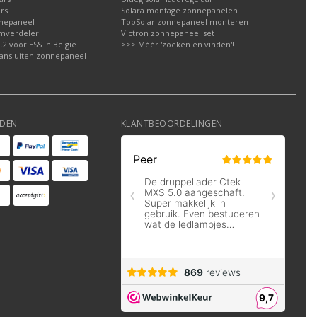
rs
Solara montage zonnepanelen
nepaneel
TopSolar zonnepaneel monteren
omverdeler
Victron zonnepaneel set
2 voor ESS in België
>>> Méér 'zoeken en vinden'!
ansluiten zonnepaneel
DEN
KLANTBEOORDELINGEN