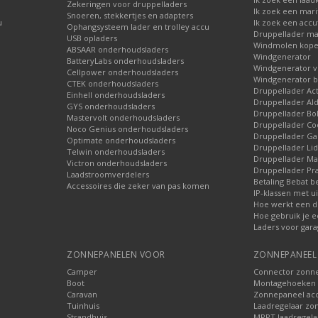
Zekeringen voor druppelladers
Ik zoek een mari
Snoeren, stekkertjes en adapters
u
Ik zoek een accu
Ophangsysteem lader en trolley accu
Druppellader ma
USB opladers
Windmolen kop
ABSAAR onderhoudsladers
Windgenerator
BatteryLabs onderhoudsladers
Windgenerator v
Cellpower onderhoudsladers
Windgenerator b
CTEK onderhoudsladers
Druppellader Ac
Einhell onderhoudsladers
Druppellader Ald
GYS onderhoudsladers
Druppellader Bo
Mastervolt onderhoudsladers
Druppellader Co
Noco Genius onderhoudsladers
Druppellader 
Optimate onderhoudsladers
Druppellader Lid
Telwin onderhoudsladers
Druppellader Mar
Victron onderhoudsladers
Druppellader Pra
Laadstroomverdelers
Betaling Bebat b
Accessoires die zeker van pas komen
IP-klassen met ui
Hoe werkt een d
Hoe gebruik je e
Laders voor gara
ZONNEPANELEN VOOR
ZONNEPANEEL 
Camper
Connector zonn
Boot
Montagehoeken 
Caravan
Zonnepaneel acc
Tuinhuis
Laadregelaar zo
Strandhuis
MPPT laadregela