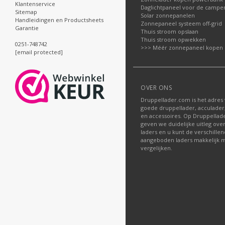
Klantenservice
Daglichtpaneel voor de campe
Sitemap
Solar zonnepanelen
Handleidingen en Productsheets
Zonnepaneel systeem off-grid
Garantie
Thuis stroom opslaan
Thuis stroom opwekken
0251-748742
>>> Méér zonnepaneel kopen
[email protected]
OVER ONS
Druppellader.com is het adres
goede druppellader, acculader
en accessoires. Op Druppella
geven we duidelijke uitleg ove
laders en u kunt de verschille
aangeboden laders makkelijk m
vergelijken.