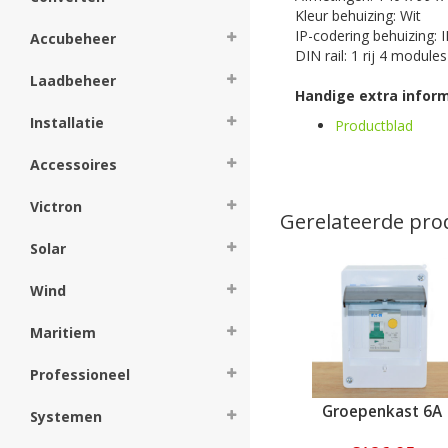
Kleur behuizing: Wit
IP-codering behuizing: 
Accubeheer
DIN rail: 1 rij 4 modules
Laadbeheer
Handige extra infor
Installatie
Productblad
Accessoires
Victron
Gerelateerde pro
Solar
Wind
Maritiem
Professioneel
Groepenkast 6A
Systemen