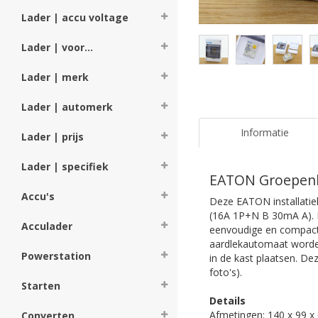
Lader | accu voltage
Lader | voor...
Lader | merk
Lader | automerk
Informatie
Lader | prijs
Lader | specifiek
EATON Groepenka
Accu's
Deze EATON installati
(16A 1P+N B 30mA A). D
Acculader
eenvoudige en compacte
aardlekautomaat worden
Powerstation
in de kast plaatsen. De
foto's).
Starten
Details
Afmetingen: 140 x 99 
Converten