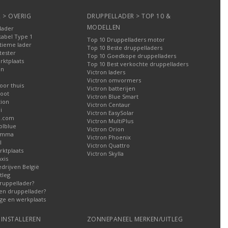
 > OVERIG
DRUPPELLADER > TOP 10 &
MODELLEN
lader
kabel Type 1
Top 10 Druppelladers motor
tieme lader
Top 10 Beste druppelladers
tester
Top 10 Goedkope druppelladers
rktplaats
Top 10 Best verkochte druppelladers
en
Victron laders
Victron omvormers
oor thuis
Victron batterijen
oot
Victron Blue Smart
tion
Victron Centaur
i
Victron EasySolar
l.com
Victron MultiPlus
olblue
Victron Orion
Gamma
Victron Phoenix
l
Victron Quattro
ktplaats
Victron Skylla
xis
edrijven België
tleg
ruppellader?
en druppellader?
ge en werkplaats
INSTALLEREN
ZONNEPANEEL MERKEN/UITLEG