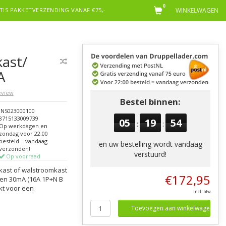
0
TIS PAKKETVERZENDING VANAF €75,-
WINKELWAGEN
ast/
A
review
Bestel binnen:
INS023000100
8715133009739
05
19
54
:
:
Op werkdagen en
zondag voor 22:00
besteld = vandaag
en uw bestelling wordt vandaag
verzonden!
verstuurd!
Op voorraad
kast of walstroomkast
€172,95
en 30mA (16A 1P+N B
kt voor een
Incl. btw
Toevoegen aan winkelwagen