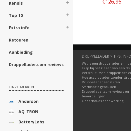
€126,95
Kennis
Bestellen
Top 10
Extra info
Retouren
Aanbieding
DRUPPELLADER > TIPS, INFO
Wat is een druppellader en hoe
Druppellader.com reviews
Hulp bij het kiezen van een dr
Verschil tussen druppellader e
Hoe accu opladen zonder str
Druppellader aansluiten
Startkabels gebruiken
ONZE MERKEN
Druppellader.com reviews en
beoordelingen
Onderhoudslader werking
Anderson
AQ-TRON
BatteryLabs