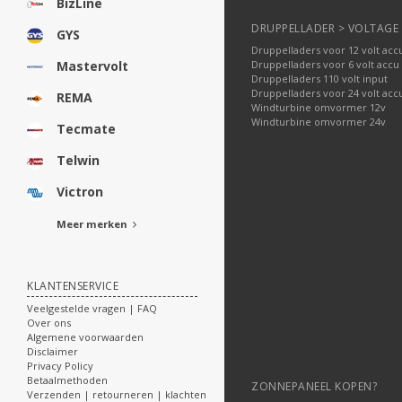
BizLine
DRUPPELLADER > VOLTAGE
GYS
Druppelladers voor 12 volt acc
Druppelladers voor 6 volt accu
Mastervolt
Druppelladers 110 volt input
Druppelladers voor 24 volt acc
REMA
Windturbine omvormer 12v
Windturbine omvormer 24v
Tecmate
Telwin
Victron
Meer merken
KLANTENSERVICE
Veelgestelde vragen | FAQ
Over ons
Algemene voorwaarden
Disclaimer
Privacy Policy
Betaalmethoden
ZONNEPANEEL KOPEN?
Verzenden | retourneren | klachten