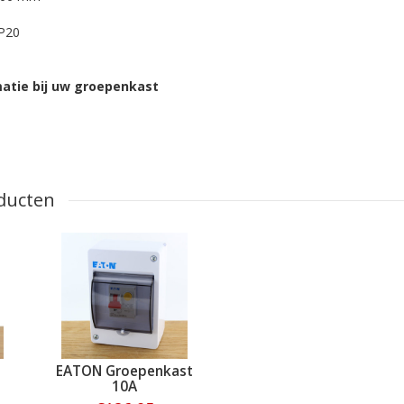
IP20
matie bij uw groepenkast
ducten
EATON Groepenkast
10A