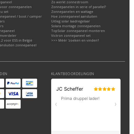
epaneel
Zo werkt zonnestroom
voor zonnepanelen
Zonnepanelen in serie of parallel?
u set
Zonnepanelen en wattage
nnepaneel / boot / camper
Hoe zonnepaneel aansluiten
ars
Uitleg solar laadregelaar
rs
Solara montage zonnepanelen
nepaneel
TopSolar zonnepaneel monteren
omverdeler
Victron zonnepaneel set
2 voor ESS in België
>>> Méér 'zoeken en vinden'!
ansluiten zonnepaneel
DEN
KLANTBEOORDELINGEN