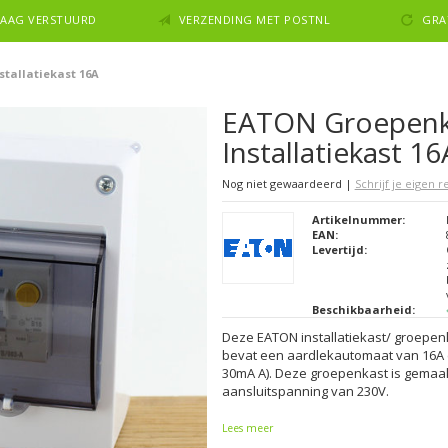
NDAAG VERSTUURD
VERZENDING MET POSTNL
GRA
tallatiekast 16A
EATON Groepenk
Installatiekast 16
Nog niet gewaardeerd
|
Schrijf je eigen 
Artikelnummer:
EAN:
Levertijd:
Beschikbaarheid:
Deze EATON installatiekast/ groepen
bevat een aardlekautomaat van 16A 
30mA A). Deze groepenkast is gemaa
aansluitspanning van 230V.
Lees meer