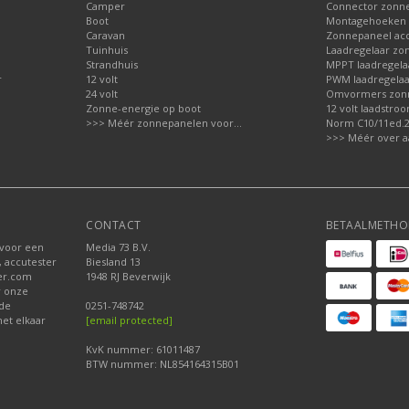
Camper
Connector zonn
Boot
Montagehoeken 
Caravan
Zonnepaneel acc
Tuinhuis
Laadregelaar zo
Strandhuis
MPPT laadregela
r
12 volt
PWM laadregelaa
24 volt
Omvormers zon
Zonne-energie op boot
12 volt laadstro
>>> Méér zonnepanelen voor...
Norm C10/11ed.2.
>>> Méér over a
CONTACT
BETAALMETHO
 voor een
Media 73 B.V.
, accutester
Biesland 13
der.com
1948 RJ Beverwijk
r onze
nde
0251-748742
et elkaar
[email protected]
KvK nummer: 61011487
BTW nummer: NL854164315B01