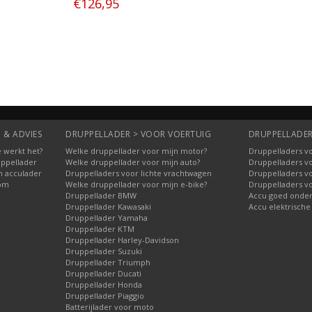
€126,95
Bestellen
 & ADVIES
DRUPPELLADER > VOOR VOERTUIG
DRUPPELLADER
 werkt het?
Welke druppellader voor mijn motor?
Druppelladers vo
uppellader
Welke druppellader voor mijn auto?
Druppelladers v
n acculader
Druppelladers voor lichte vrachtwagen
Druppelladers v
oom
Welke druppellader voor mijn e-bike?
Druppelladers v
Druppellader BMW
Accu goed onde
Druppellader Kawasaki
Accu elektrische
Druppellader Yamaha
Druppellader KTM
Druppellader Harley-Davidson
Druppellader Suzuki
Druppellader Triumph
Druppellader Ducati
Druppellader Honda
Druppellader Piaggio
Batterijlader voor moto