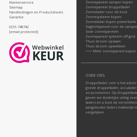
Zonnepaneel camper kopen
Klantenservice
Zonnepaneel druppellader
Sitemap
Zonnelader voor de boot
Handleidingen en Productsheets
Zonnesysteem kopen
Garantie
Zonnelader kopen powerbank
Daglichtpaneel voor de campe
0251-748742
Solar zonnepanelen
[email protected]
Zonnepaneel systeem off-grid
Thuis stroom opslaan
Thuis stroom opwekken
>>> Méér zonnepaneel kopen
OVER ONS
Druppellader.com is het adres
goede druppellader, acculader
en accessoires. Op Druppella
geven we duidelijke uitleg ove
laders en u kunt de verschille
aangeboden laders makkelijk m
vergelijken.