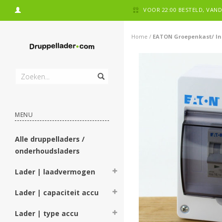
VOOR 22:00 BESTELD, VA
Home
/
EATON Groepenkast/ Ins
MENU
Alle druppelladers /
onderhoudsladers
Lader | laadvermogen
Lader | capaciteit accu
Lader | type accu