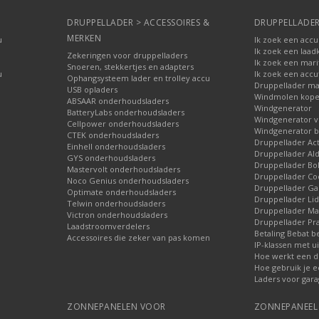
DRUPPELLADER > ACCESSOIRES &
DRUPPELLADER
MERKEN
u
Ik zoek een accu
Ik zoek een laad
Zekeringen voor druppelladers
Ik zoek een mari
Snoeren, stekkertjes en adapters
u
Ik zoek een accu
Ophangsysteem lader en trolley accu
Druppellader ma
USB opladers
Windmolen kop
ABSAAR onderhoudsladers
Windgenerator
BatteryLabs onderhoudsladers
Windgenerator v
Cellpower onderhoudsladers
Windgenerator b
CTEK onderhoudsladers
Druppellader Ac
Einhell onderhoudsladers
Druppellader Ald
GYS onderhoudsladers
Druppellader Bo
Mastervolt onderhoudsladers
Druppellader Co
Noco Genius onderhoudsladers
Druppellader 
Optimate onderhoudsladers
Druppellader Lid
Telwin onderhoudsladers
Druppellader Mar
Victron onderhoudsladers
Druppellader Pra
Laadstroomverdelers
Betaling Bebat b
Accessoires die zeker van pas komen
IP-klassen met ui
Hoe werkt een d
Hoe gebruik je e
Laders voor gara
ZONNEPANELEN VOOR
ZONNEPANEEL 