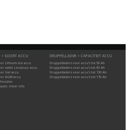
 > SOORT ACCU
DRUPPELLADER > CAPACITEIT ACCU
or Lithium-Ion accu
Druppelladers voor accu’s tot 50 Ah
oor natte Loodzuur accu
Druppelladers voor accu’s tot 90 Ah
oor Gel accu
Druppelladers voor accu’s tot 130 Ah
oor AGM accu
Druppelladers voor accu’s tot 170 Ah
rhouden
 auto: meer info