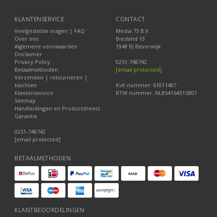
KLANTENSERVICE
CONTACT
Veelgestelde vragen | FAQ
Media 73 B.V.
Over ons
Biesland 13
Algemene voorwaarden
1948 RJ Beverwijk
Disclaimer
Privacy Policy
0251-748742
Betaalmethoden
[email protected]
Verzenden | retourneren |
klachten
KvK nummer: 61011487
Klantenservice
BTW nummer: NL854164315B01
Sitemap
Handleidingen en Productsheets
Garantie
0251-748742
[email protected]
BETAALMETHODEN
KLANTBEOORDELINGEN