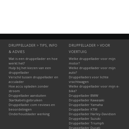
rmatie
Informatie
Informatie
Informatie
DRUPPELLADER > TIPS, INFO
DRUPPELLADER > VOOR
& ADVIES
VOERTUIG
Wat is een druppellader en hoe
Welke druppellader voor mijn
werkt het?
motor?
Hulp bij het kiezen van een
Welke druppellader voor mijn
druppellader
auto?
Verschil tussen druppellader en
Druppelladers voor lichte
acculader
vrachtwagen
Hoe accu opladen zonder
Welke druppellader voor mijn e-
stroom
bike?
Druppellader aansluiten
Druppellader BMW
Startkabels gebruiken
Druppellader Kawasaki
Druppellader.com reviews en
Druppellader Yamaha
beoordelingen
Druppellader KTM
Onderhoudslader werking
Druppellader Harley-Davidson
Druppellader Suzuki
Druppellader Triumph
Druppellader Ducati