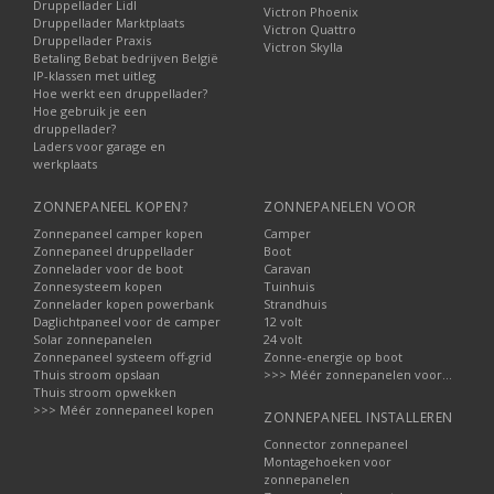
Druppellader Lidl
Victron Phoenix
Druppellader Marktplaats
Victron Quattro
Druppellader Praxis
Victron Skylla
Betaling Bebat bedrijven België
IP-klassen met uitleg
Hoe werkt een druppellader?
Hoe gebruik je een
druppellader?
Laders voor garage en
werkplaats
ZONNEPANEEL KOPEN?
ZONNEPANELEN VOOR
Zonnepaneel camper kopen
Camper
Zonnepaneel druppellader
Boot
Zonnelader voor de boot
Caravan
Zonnesysteem kopen
Tuinhuis
Zonnelader kopen powerbank
Strandhuis
Daglichtpaneel voor de camper
12 volt
Solar zonnepanelen
24 volt
Zonnepaneel systeem off-grid
Zonne-energie op boot
Thuis stroom opslaan
>>> Méér zonnepanelen voor...
Thuis stroom opwekken
>>> Méér zonnepaneel kopen
ZONNEPANEEL INSTALLEREN
Connector zonnepaneel
Montagehoeken voor
zonnepanelen