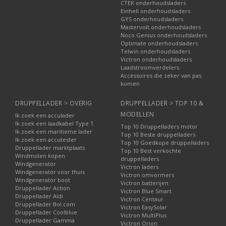
CTEK onderhoudsladers
Einhell onderhoudsladers
GYS onderhoudsladers
Mastervolt onderhoudsladers
Noco Genius onderhoudsladers
Optimate onderhoudsladers
Telwin onderhoudsladers
Victron onderhoudsladers
Laadstroomverdelers
Accessoires die zeker van pas
komen
DRUPPELLADER > OVERIG
DRUPPELLADER > TOP 10 &
MODELLEN
Ik zoek een acculader
Ik zoek een laadkabel Type 1
Top 10 Druppelladers motor
Ik zoek een maritieme lader
Top 10 Beste druppelladers
Ik zoek een accutester
Top 10 Goedkope druppelladers
Druppellader marktplaats
Top 10 Best verkochte
Windmolen kopen
druppelladers
Windgenerator
Victron laders
Windgenerator voor thuis
Victron omvormers
Windgenerator boot
Victron batterijen
Druppellader Action
Victron Blue Smart
Druppellader Aldi
Victron Centaur
Druppellader Bol.com
Victron EasySolar
Druppellader Coolblue
Victron MultiPlus
Druppellader Gamma
Victron Orion