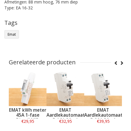
Afmetingen: 88 mm hoog, 76 mm diep
Type: EA 16-32
Tags
Emat
Gerelateerde producten
int
EMAT kWh meter
EMAT
EMAT
schakelaar
45A 1-fase
Aardlekautomaat
Aardlekautoma
B, 63A,
Dinrail MID
B 16A 30mA
B 20A 30mA
9,95
€29,95
€32,95
€39,95
0mA
Gekeurd
1P+N
1P+N