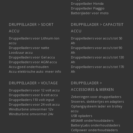
Druppellader Honda
Druppellader Piaggio
Batterijlader voor moto
DRUPPELLADER > SOORT
DRUPPELLADER > CAPACITEIT
ACCU
ACCU
Druppelladers voor Lithium-Ion
Druppelladers voor accu’s tot 50
accu
Ah
Druppelladers voor natte
Druppelladers voor accu’s tot 90
Loodzuur accu
Ah
Druppelladers voor Gel accu
Druppelladers voor accu’s tot 130
Druppelladers voor AGM accu
Ah
Accu goed onderhouden
Druppelladers voor accu’s tot 170
Accu elektrische auto: meer info
Ah
DRUPPELLADER > VOLTAGE
DRUPPELLADER >
ACCESSOIRES & MERKEN
Druppelladers voor 12 volt accu
Druppelladers voor 6 volt accu
Zekeringen voor druppelladers
Druppelladers 110 volt input
Snoeren, stekkertjes en adapters
Druppelladers voor 24 volt accu
Ophangsysteem lader en trolley
Windturbine omvormer 12v
accu
Windturbine omvormer 24v
USB opladers
ABSAAR onderhoudsladers
BatteryLabs onderhoudsladers
Cellpower onderhoudsladers