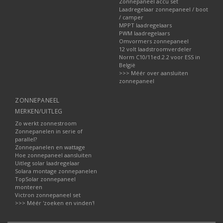
Zonnepaneel accu set
Laadregelaar zonnepaneel / boot
/ camper
MPPT laadregelaars
PWM laadregelaars
Omvormers zonnepaneel
12 volt laadstroomverdeler
Norm C10/11ed.2.2 voor ESS in
België
>>> Méér over aansluiten
zonnepaneel
ZONNEPANEEL
MERKEN/UITLEG
Zo werkt zonnestroom
Zonnepanelen in serie of
parallel?
Zonnepanelen en wattage
Hoe zonnepaneel aansluiten
Uitleg solar laadregelaar
Solara montage zonnepanelen
TopSolar zonnepaneel
monteren
Victron zonnepaneel set
>>> Méér 'zoeken en vinden'!