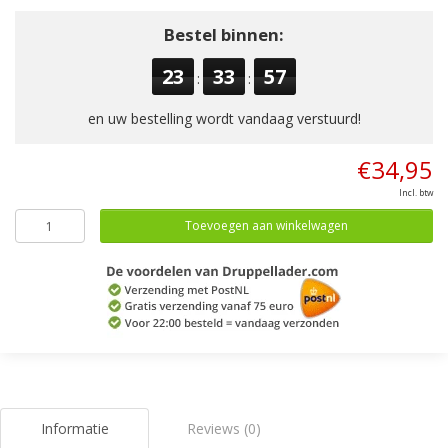
Bestel binnen:
23
33
57
:
:
en uw bestelling wordt vandaag verstuurd!
€34,95
Incl. btw
Toevoegen aan winkelwagen
Informatie
Reviews (0)