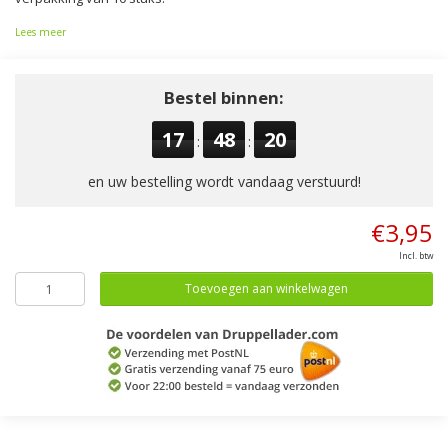
Lees meer
Bestel binnen:
17
48
19
:
:
en uw bestelling wordt vandaag verstuurd!
€3,95
Incl. btw
Toevoegen aan winkelwagen