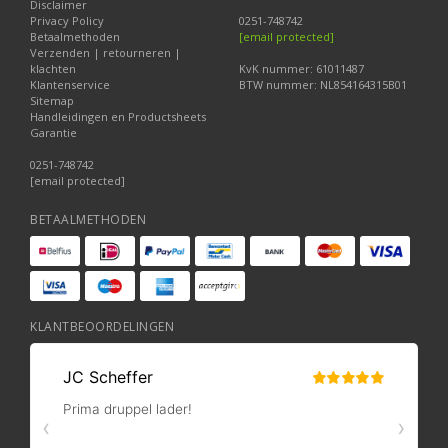
Disclaimer
Privacy Policy
0251-748742
Betaalmethoden
[email protected]
Verzenden | retourneren |
klachten
KvK nummer: 61011487
Klantenservice
BTW nummer: NL854164315B01
Sitemap
Handleidingen en Productsheets
Garantie
0251-748742
[email protected]
BETAALMETHODEN
KLANTBEOORDELINGEN