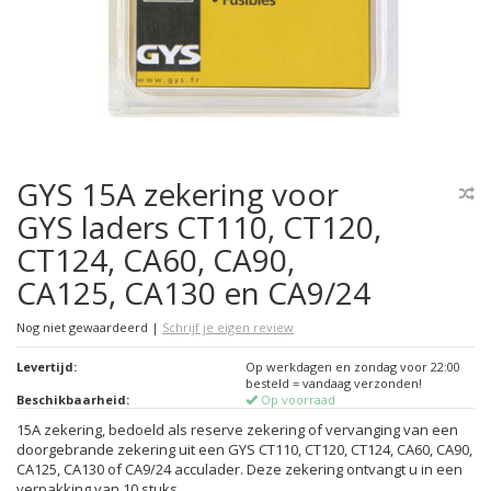
GYS 15A zekering voor
GYS laders CT110, CT120,
CT124, CA60, CA90,
CA125, CA130 en CA9/24
Nog niet gewaardeerd
|
Schrijf je eigen review
Levertijd:
Op werkdagen en zondag voor 22:00
besteld = vandaag verzonden!
Beschikbaarheid:
Op voorraad
15A zekering, bedoeld als reserve zekering of vervanging van een
doorgebrande zekering uit een GYS CT110, CT120, CT124, CA60, CA90,
CA125, CA130 of CA9/24 acculader. Deze zekering ontvangt u in een
verpakking van 10 stuks.