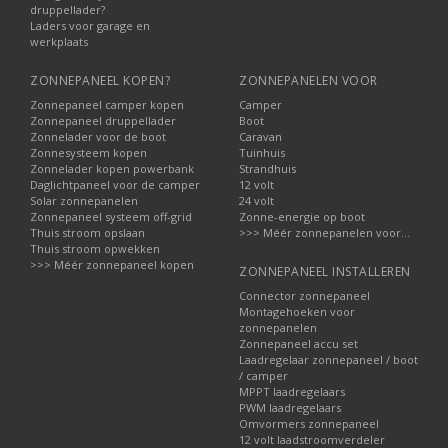
druppellader?
Laders voor garage en
werkplaats
ZONNEPANEEL KOPEN?
ZONNEPANELEN VOOR
Zonnepaneel camper kopen
Camper
Zonnepaneel druppellader
Boot
Zonnelader voor de boot
Caravan
Zonnesysteem kopen
Tuinhuis
Zonnelader kopen powerbank
Strandhuis
Daglichtpaneel voor de camper
12 volt
Solar zonnepanelen
24 volt
Zonnepaneel systeem off-grid
Zonne-energie op boot
Thuis stroom opslaan
>>> Méér zonnepanelen voor...
Thuis stroom opwekken
>>> Méér zonnepaneel kopen
ZONNEPANEEL INSTALLEREN
Connector zonnepaneel
Montagehoeken voor
zonnepanelen
Zonnepaneel accu set
Laadregelaar zonnepaneel / boot
/ camper
MPPT laadregelaars
PWM laadregelaars
Omvormers zonnepaneel
12 volt laadstroomverdeler