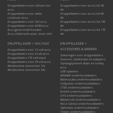
Druppelladers voor Lithium-Ion
Druppelladers voor accu’s tot 50
accu
Ah
Druppelladers voor natte
Druppelladers voor accu’s tot 90
Loodzuur accu
Ah
Druppelladers voor Gel accu
Druppelladers voor accu’s tot 130
Druppelladers voor AGM accu
Ah
Accu goed onderhouden
Druppelladers voor accu’s tot 170
Accu elektrische auto: meer info
Ah
DRUPPELLADER > VOLTAGE
DRUPPELLADER >
ACCESSOIRES & MERKEN
Druppelladers voor 12 volt accu
Druppelladers voor 6 volt accu
Zekeringen voor druppelladers
Druppelladers 110 volt input
Snoeren, stekkertjes en adapters
Druppelladers voor 24 volt accu
Ophangsysteem lader en trolley
Windturbine omvormer 12v
accu
Windturbine omvormer 24v
USB opladers
ABSAAR onderhoudsladers
BatteryLabs onderhoudsladers
Cellpower onderhoudsladers
CTEK onderhoudsladers
Einhell onderhoudsladers
GYS onderhoudsladers
Mastervolt onderhoudsladers
Noco Genius onderhoudsladers
Optimate onderhoudsladers
Telwin onderhoudsladers