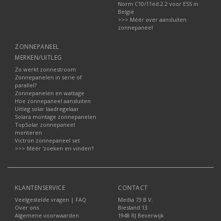
Norm C10/11ed.2.2 voor ESS in
België
>>> Méér over aansluiten
zonnepaneel
ZONNEPANEEL
MERKEN/UITLEG
Zo werkt zonnestroom
Zonnepanelen in serie of
parallel?
Zonnepanelen en wattage
Hoe zonnepaneel aansluiten
Uitleg solar laadregelaar
Solara montage zonnepanelen
TopSolar zonnepaneel
monteren
Victron zonnepaneel set
>>> Méér 'zoeken en vinden'!
KLANTENSERVICE
CONTACT
Veelgestelde vragen | FAQ
Media 73 B.V.
Over ons
Biesland 13
Algemene voorwaarden
1948 RJ Beverwijk