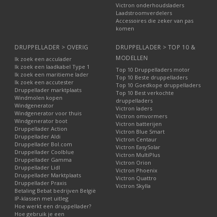
Victron onderhoudsladers
Laadstroomverdelers
Accessoires die zeker van pas
komen
DRUPPELLADER > OVERIG
DRUPPELLADER > TOP 10 &
MODELLEN
Ik zoek een acculader
Ik zoek een laadkabel Type 1
Top 10 Druppelladers motor
Ik zoek een maritieme lader
Top 10 Beste druppelladers
Ik zoek een accutester
Top 10 Goedkope druppelladers
Druppellader marktplaats
Top 10 Best verkochte
Windmolen kopen
druppelladers
Windgenerator
Victron laders
Windgenerator voor thuis
Victron omvormers
Windgenerator boot
Victron batterijen
Druppellader Action
Victron Blue Smart
Druppellader Aldi
Victron Centaur
Druppellader Bol.com
Victron EasySolar
Druppellader Coolblue
Victron MultiPlus
Druppellader Gamma
Victron Orion
Druppellader Lidl
Victron Phoenix
Druppellader Marktplaats
Victron Quattro
Druppellader Praxis
Victron Skylla
Betaling Bebat bedrijven België
IP-klassen met uitleg
Hoe werkt een druppellader?
Hoe gebruik je een