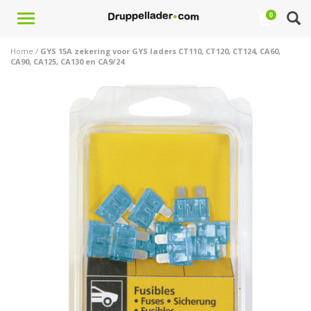
Toggle
0
navigation
Home
/
GYS 15A zekering voor GYS laders CT110, CT120, CT124, CA60,
CA90, CA125, CA130 en CA9/24