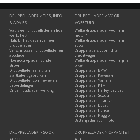
DRUPPELLADER > TIPS, INFO
DRUPPELLADER > VOOR
& ADVIES
VOERTUIG
Wat is een druppellader en hoe
Welke druppellader voor mijn
werkt het?
motor?
Hulp bij het kiezen van een
Welke druppellader voor mijn
druppellader
auto?
Verschil tussen druppellader en
Druppelladers voor lichte
acculader
vrachtwagen
Hoe accu opladen zonder
Welke druppellader voor mijn e-
stroom
bike?
Druppellader aansluiten
Druppellader BMW
Startkabels gebruiken
Druppellader Kawasaki
Druppellader.com reviews en
Druppellader Yamaha
beoordelingen
Druppellader KTM
Onderhoudslader werking
Druppellader Harley-Davidson
Druppellader Suzuki
Druppellader Triumph
Druppellader Ducati
Druppellader Honda
Druppellader Piaggio
Batterijlader voor moto
DRUPPELLADER > SOORT
DRUPPELLADER > CAPACITEIT
ACCU
ACCU