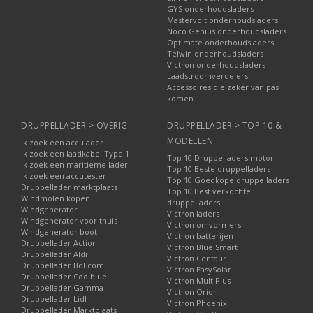
GYS onderhoudsladers
Mastervolt onderhoudsladers
Noco Genius onderhoudsladers
Optimate onderhoudsladers
Telwin onderhoudsladers
Victron onderhoudsladers
Laadstroomverdelers
Accessoires die zeker van pas
komen
DRUPPELLADER > OVERIG
DRUPPELLADER > TOP 10 &
MODELLEN
Ik zoek een acculader
Ik zoek een laadkabel Type 1
Top 10 Druppelladers motor
Ik zoek een maritieme lader
Top 10 Beste druppelladers
Ik zoek een accutester
Top 10 Goedkope druppelladers
Druppellader marktplaats
Top 10 Best verkochte
Windmolen kopen
druppelladers
Windgenerator
Victron laders
Windgenerator voor thuis
Victron omvormers
Windgenerator boot
Victron batterijen
Druppellader Action
Victron Blue Smart
Druppellader Aldi
Victron Centaur
Druppellader Bol.com
Victron EasySolar
Druppellader Coolblue
Victron MultiPlus
Druppellader Gamma
Victron Orion
Druppellader Lidl
Victron Phoenix
Druppellader Marktplaats