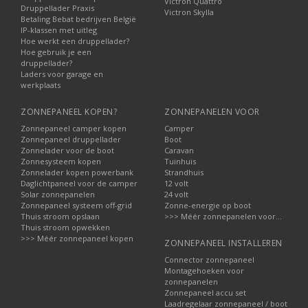
Victron Quattro
Druppellader Praxis
Victron Skylla
Betaling Bebat bedrijven België
IP-klassen met uitleg
Hoe werkt een druppellader?
Hoe gebruik je een
druppellader?
Laders voor garage en
werkplaats
ZONNEPANEEL KOPEN?
ZONNEPANELEN VOOR
Zonnepaneel camper kopen
Camper
Zonnepaneel druppellader
Boot
Zonnelader voor de boot
Caravan
Zonnesysteem kopen
Tuinhuis
Zonnelader kopen powerbank
Strandhuis
Daglichtpaneel voor de camper
12 volt
Solar zonnepanelen
24 volt
Zonnepaneel systeem off-grid
Zonne-energie op boot
Thuis stroom opslaan
>>> Méér zonnepanelen voor...
Thuis stroom opwekken
>>> Méér zonnepaneel kopen
ZONNEPANEEL INSTALLEREN
Connector zonnepaneel
Montagehoeken voor
zonnepanelen
Zonnepaneel accu set
Laadregelaar zonnepaneel / boot