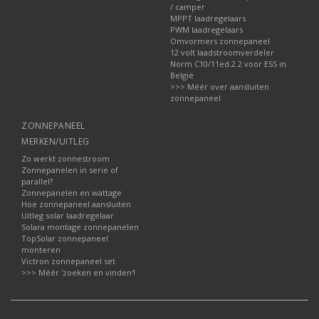
/ camper
MPPT laadregelaars
PWM laadregelaars
Omvormers zonnepaneel
12 volt laadstroomverdeler
Norm C10/11ed.2.2 voor ESS in
België
>>> Méér over aansluiten
zonnepaneel
ZONNEPANEEL
MERKEN/UITLEG
Zo werkt zonnestroom
Zonnepanelen in serie of
parallel?
Zonnepanelen en wattage
Hoe zonnepaneel aansluiten
Uitleg solar laadregelaar
Solara montage zonnepanelen
TopSolar zonnepaneel
monteren
Victron zonnepaneel set
>>> Méér 'zoeken en vinden'!