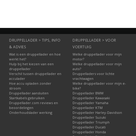
DRUPPELLADER > TIPS, INFO
DRUPPELLADER > VOOR
& ADVIES
VOERTUIG
Wat is een druppellader en hoe
Welke druppellader voor mijn
werkt het?
motor?
Hulp bij het kiezen van een
Welke druppellader voor mijn
druppellader
auto?
Verschil tussen druppellader en
Druppelladers voor lichte
acculader
vrachtwagen
Hoe accu opladen zonder
Welke druppellader voor mijn e-
stroom
bike?
Druppellader aansluiten
Druppellader BMW
Startkabels gebruiken
Druppellader Kawasaki
Druppellader.com reviews en
Druppellader Yamaha
beoordelingen
Druppellader KTM
Onderhoudslader werking
Druppellader Harley-Davidson
Druppellader Suzuki
Druppellader Triumph
Druppellader Ducati
Druppellader Honda