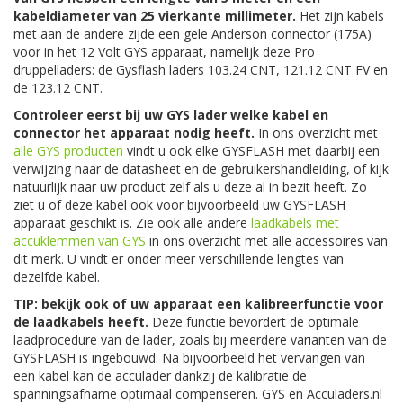
kabeldiameter van 25 vierkante millimeter.
Het zijn kabels
met aan de andere zijde een gele Anderson connector (175A)
voor in het 12 Volt GYS apparaat, namelijk deze Pro
druppelladers: de Gysflash laders 103.24 CNT, 121.12 CNT FV en
de 123.12 CNT.
Controleer eerst bij uw GYS lader welke kabel en
connector het apparaat nodig heeft.
In ons overzicht met
alle GYS producten
vindt u ook elke GYSFLASH met daarbij een
verwijzing naar de datasheet en de gebruikershandleiding, of kijk
natuurlijk naar uw product zelf als u deze al in bezit heeft. Zo
ziet u of deze kabel ook voor bijvoorbeeld uw GYSFLASH
apparaat geschikt is. Zie ook alle andere
laadkabels met
accuklemmen van GYS
in ons overzicht met alle accessoires van
dit merk. U vindt er onder meer verschillende lengtes van
dezelfde kabel.
TIP: bekijk ook of uw apparaat een kalibreerfunctie voor
de laadkabels heeft.
Deze functie bevordert de optimale
laadprocedure van de lader, zoals bij meerdere varianten van de
GYSFLASH is ingebouwd. Na bijvoorbeeld het vervangen van
een kabel kan de acculader dankzij de kalibratie de
spanningsafname optimaal compenseren. GYS en Acculaders.nl