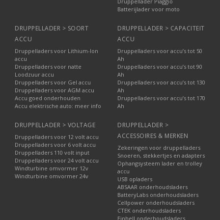
Druppellader Piaggio
Batterijlader voor moto
DRUPPELLADER > SOORT
DRUPPELLADER > CAPACITEIT
ACCU
ACCU
Druppelladers voor Lithium-Ion
Druppelladers voor accu’s tot 50
accu
Ah
Druppelladers voor natte
Druppelladers voor accu’s tot 90
Loodzuur accu
Ah
Druppelladers voor Gel accu
Druppelladers voor accu’s tot 130
Druppelladers voor AGM accu
Ah
Accu goed onderhouden
Druppelladers voor accu’s tot 170
Accu elektrische auto: meer info
Ah
DRUPPELLADER > VOLTAGE
DRUPPELLADER >
ACCESSOIRES & MERKEN
Druppelladers voor 12 volt accu
Druppelladers voor 6 volt accu
Zekeringen voor druppelladers
Druppelladers 110 volt input
Snoeren, stekkertjes en adapters
Druppelladers voor 24 volt accu
Ophangsysteem lader en trolley
Windturbine omvormer 12v
accu
Windturbine omvormer 24v
USB opladers
ABSAAR onderhoudsladers
BatteryLabs onderhoudsladers
Cellpower onderhoudsladers
CTEK onderhoudsladers
Einhell onderhoudsladers