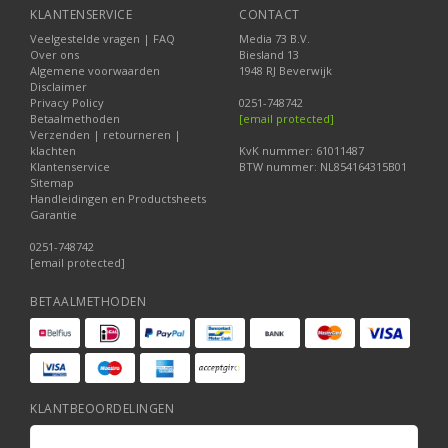
KLANTENSERVICE
CONTACT
Veelgestelde vragen | FAQ
Media 73 B.V.
Over ons
Biesland 13
Algemene voorwaarden
1948 RJ Beverwijk
Disclaimer
Privacy Policy
0251-748742
Betaalmethoden
[email protected]
Verzenden | retourneren |
klachten
KvK nummer: 61011487
Klantenservice
BTW nummer: NL854164315B01
Sitemap
Handleidingen en Productsheets
Garantie
0251-748742
[email protected]
BETAALMETHODEN
KLANTBEOORDELINGEN