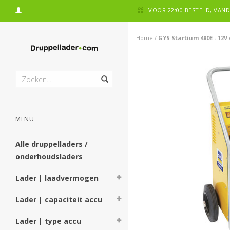
VOOR 22:00 BESTELD, VA
Home
/
GYS Startium 480E - 12V
MENU
Alle druppelladers /
onderhoudsladers
Lader | laadvermogen
Lader | capaciteit accu
Lader | type accu