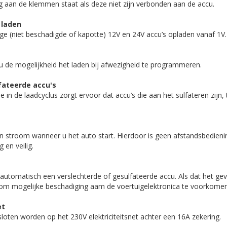
 aan de klemmen staat als deze niet zijn verbonden aan de accu.
 laden
ge (niet beschadigde of kapotte) 12V en 24V accu’s opladen vanaf 1V.
u de mogelijkheid het laden bij afwezigheid te programmeren.
fateerde accu's
in de laadcyclus zorgt ervoor dat accu’s die aan het sulfateren zijn, 
en stroom wanneer u het auto start. Hierdoor is geen afstandsbedien
g en veilig.
automatisch een verslechterde of gesulfateerde accu. Als dat het geval
om mogelijke beschadiging aam de voertuigelektronica te voorkomen
et
loten worden op het 230V elektriciteitsnet achter een 16A zekering.