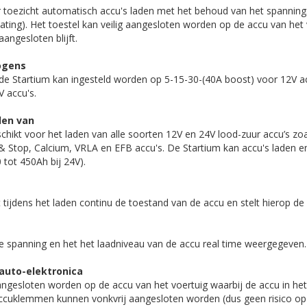
 toezicht automatisch accu's laden met het behoud van het spanning
oating). Het toestel kan veilig aangesloten worden op de accu van het 
aangesloten blijft.
ogens
e Startium kan ingesteld worden op 5-15-30-(40A boost) voor 12V ac
 accu's.
den van
chikt voor het laden van alle soorten 12V en 24V lood-zuur accu’s zoal
t & Stop, Calcium, VRLA en EFB accu's. De Startium kan accu's laden
 tot 450Ah bij 24V).
tijdens het laden continu de toestand van de accu en stelt hierop de l
e spanning en het het laadniveau van de accu real time weergegeven.
auto-elektronica
aangesloten worden op de accu van het voertuig waarbij de accu in het
 accuklemmen kunnen vonkvrij aangesloten worden (dus geen risico o