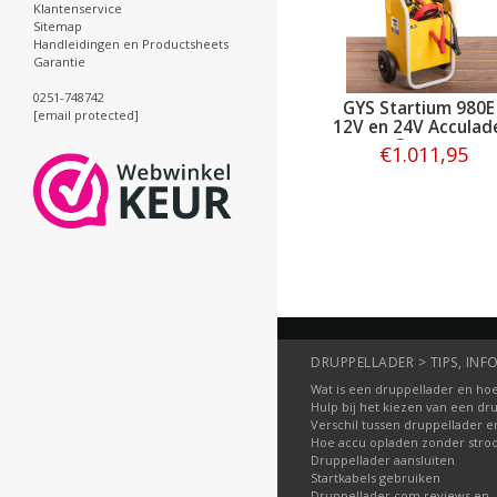
Klantenservice
Sitemap
Handleidingen en Productsheets
Garantie
0251-748742
GYS Startium 980E 
[email protected]
12V en 24V Acculad
Starter
€1.011,95
Bestellen
DRUPPELLADER > TIPS, INFO
Wat is een druppellader en hoe
Hulp bij het kiezen van een dr
Verschil tussen druppellader e
Hoe accu opladen zonder str
Druppellader aansluiten
Startkabels gebruiken
Druppellader.com reviews en