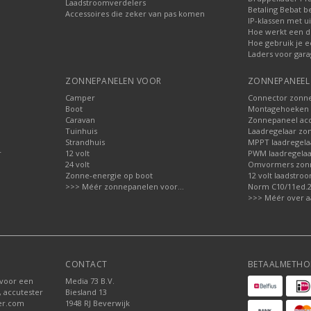
Laadstroomverdelers
Betaling Bebat b
Accessoires die zeker van pas komen
IP-klassen met ui
Hoe werkt een d
Hoe gebruik je e
Laders voor gara
ZONNEPANELEN VOOR
ZONNEPANEEL 
Camper
Connector zonn
Boot
Montagehoeken 
Caravan
Zonnepaneel acc
Tuinhuis
Laadregelaar zo
Strandhuis
MPPT laadregela
r
12 volt
PWM laadregelaa
24 volt
Omvormers zon
Zonne-energie op boot
12 volt laadstro
>>> Méér zonnepanelen voor...
Norm C10/11ed.2.
>>> Méér over a
CONTACT
BETAALMETHO
 voor een
Media 73 B.V.
, accutester
Biesland 13
der.com
1948 RJ Beverwijk