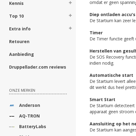
omdat er geen spanning
Kennis
Diep ontladen accu's
Top 10
De Startium kan zeer le
Extra info
Timer
De Timer functie geeft 
Retouren
Herstellen van gesul
Aanbieding
De SOS Recovery functie 
indien nodig.
Druppellader.com reviews
Automatische start
De Startium levert alle
dit werkt dus heel pretti
ONZE MERKEN
Smart Start
Anderson
De Startium detecteert 
apparaat geen stroom 
AQ-TRON
Aansluiting op het n
BatteryLabs
De Startium kan aanges