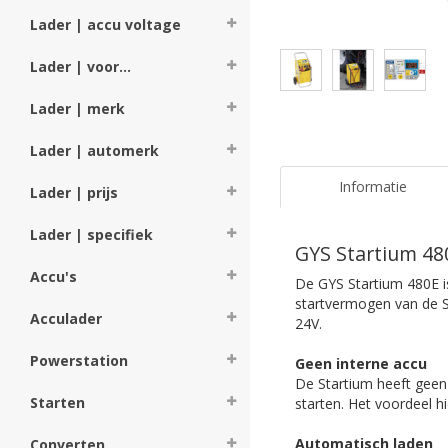
Lader | accu voltage
Lader | voor...
Lader | merk
Lader | automerk
Informatie
Lader | prijs
Lader | specifiek
GYS Startium 480
Accu's
De GYS Startium 480E i
startvermogen van de St
Acculader
24V.
Powerstation
Geen interne accu
De Startium heeft geen 
Starten
starten. Het voordeel h
Automatisch laden
Converten