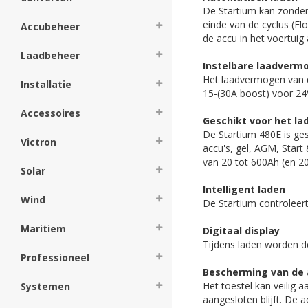
De Startium kan zonder
einde van de cyclus (Fl
Accubeheer
de accu in het voertuig 
Laadbeheer
Instelbare laadverm
Het laadvermogen van d
Installatie
15-(30A boost) voor 24V
Accessoires
Geschikt voor het la
De Startium 480E is ges
Victron
accu's, gel, AGM, Star
van 20 tot 600Ah (en 20
Solar
Intelligent laden
Wind
De Startium controleert 
Maritiem
Digitaal display
Tijdens laden worden d
Professioneel
Bescherming van de 
Het toestel kan veilig 
Systemen
aangesloten blijft. De