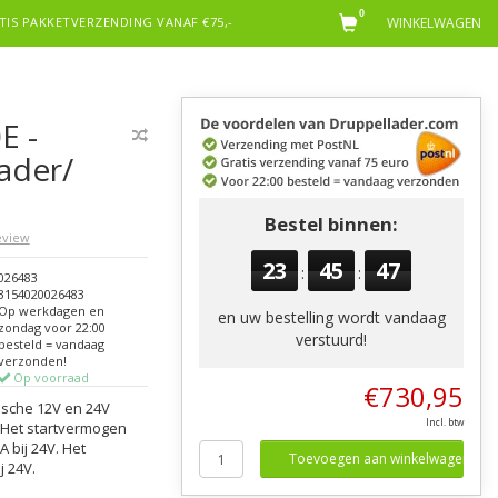
0
TIS PAKKETVERZENDING VANAF €75,-
WINKELWAGEN
E -
ader/
Bestel binnen:
review
23
45
46
:
:
026483
3154020026483
Op werkdagen en
en uw bestelling wordt vandaag
zondag voor 22:00
verstuurd!
besteld = vandaag
verzonden!
Op voorraad
€730,95
ische 12V en 24V
Incl. btw
. Het startvermogen
A bij 24V. Het
Toevoegen aan winkelwagen
j 24V.