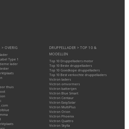
 > OVERIG
DRUPPELLADER > TOP 10 &
MODELLEN
lader
kabel Type 1
Top 10 Druppelladers motor
tieme lader
Top 10 Beste druppelladers
tester
Top 10 Goedkope druppelladers
rktplaats
Top 10 Best verkochte druppelladers
en
Victron laders
Victron omvormers
oor thuis
Victron batterijen
oot
Victron Blue Smart
tion
Victron Centaur
i
Victron EasySolar
l.com
Victron MultiPlus
olblue
Victron Orion
Gamma
Victron Phoenix
l
Victron Quattro
ktplaats
Victron Skylla
xis