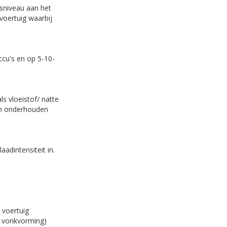
sniveau aan het
voertuig waarbij
cu's en op 5-10-
s vloeistof/ natte
 en onderhouden
aadintensiteit in.
 voertuig
p vonkvorming)