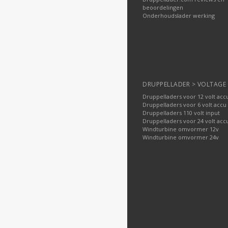
beoordelingen
Onderhoudslader werking
DRUPPELLADER > VOLTAGE
Druppelladers voor 12 volt acc
Druppelladers voor 6 volt accu
Druppelladers 110 volt input
Druppelladers voor 24 volt acc
Windturbine omvormer 12v
Windturbine omvormer 24v