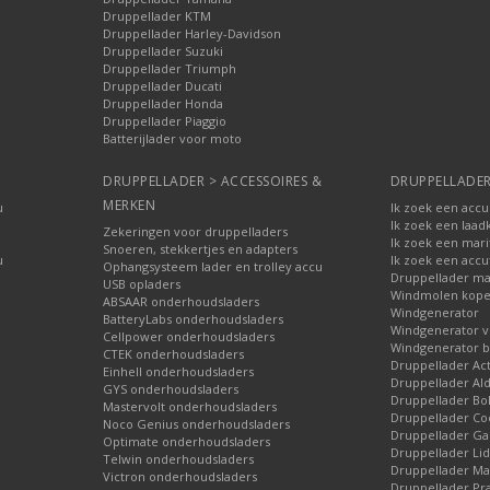
Druppellader KTM
Druppellader Harley-Davidson
Druppellader Suzuki
Druppellader Triumph
Druppellader Ducati
Druppellader Honda
Druppellader Piaggio
Batterijlader voor moto
DRUPPELLADER > ACCESSOIRES &
DRUPPELLADER
MERKEN
u
Ik zoek een accu
Ik zoek een laad
Zekeringen voor druppelladers
Ik zoek een mari
Snoeren, stekkertjes en adapters
u
Ik zoek een accu
Ophangsysteem lader en trolley accu
Druppellader ma
USB opladers
Windmolen kop
ABSAAR onderhoudsladers
Windgenerator
BatteryLabs onderhoudsladers
Windgenerator v
Cellpower onderhoudsladers
Windgenerator b
CTEK onderhoudsladers
Druppellader Ac
Einhell onderhoudsladers
Druppellader Ald
GYS onderhoudsladers
Druppellader Bo
Mastervolt onderhoudsladers
Druppellader Co
Noco Genius onderhoudsladers
Druppellader 
Optimate onderhoudsladers
Druppellader Lid
Telwin onderhoudsladers
Druppellader Mar
Victron onderhoudsladers
Druppellader Pra