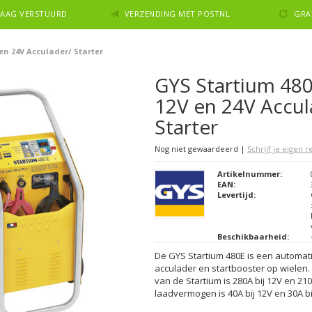
NDAAG VERSTUURD
VERZENDING MET POSTNL
GRA
 en 24V Acculader/ Starter
GYS Startium 480
12V en 24V Accul
Starter
Nog niet gewaardeerd
|
Schrijf je eigen 
Artikelnummer:
EAN:
Levertijd:
Beschikbaarheid:
De GYS Startium 480E is een automat
acculader en startbooster op wielen
van de Startium is 280A bij 12V en 210
laadvermogen is 40A bij 12V en 30A bi