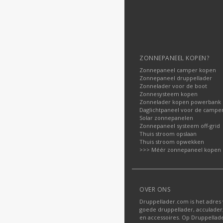
ZONNEPANEEL KOPEN?
Zonnepaneel camper kopen
Zonnepaneel druppellader
Zonnelader voor de boot
Zonnesysteem kopen
Zonnelader kopen powerbank
Daglichtpaneel voor de campe
Solar zonnepanelen
Zonnepaneel systeem off-grid
Thuis stroom opslaan
Thuis stroom opwekken
>>> Méér zonnepaneel kopen
OVER ONS
Druppellader.com is het adres
goede druppellader, acculader
en accessoires. Op Druppella