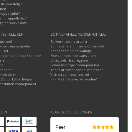
edrijven België
tleg
ruppellader?
en druppellader?
ge en werkplaats
INSTALLEREN
ZONNEPANEEL MERKEN/UITLEG
epaneel
Zo werkt zonnestroom
voor zonnepanelen
Zonnepanelen in serie of parallel?
u set
Zonnepanelen en wattage
nnepaneel / boot / camper
Hoe zonnepaneel aansluiten
ars
Uitleg solar laadregelaar
rs
Solara montage zonnepanelen
nepaneel
TopSolar zonnepaneel monteren
omverdeler
Victron zonnepaneel set
2 voor ESS in België
>>> Méér 'zoeken en vinden'!
ansluiten zonnepaneel
DEN
KLANTBEOORDELINGEN