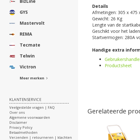
BizLine
Details
GYS
Afmetingen: 305 x 475
Gewicht: 26 Kg
Mastervolt
Lengte van de startkabe
Geschikt voor het laden
REMA
Startvermogen: 280A v
Tecmate
Handige extra inform
Telwin
Gebruikershandle
Productsheet
Victron
Meer merken
KLANTENSERVICE
Veelgestelde vragen | FAQ
Gerelateerde pro
Over ons
Algemene voorwaarden
Disclaimer
Privacy Policy
Betaalmethoden
Verzenden | retourneren | klachten