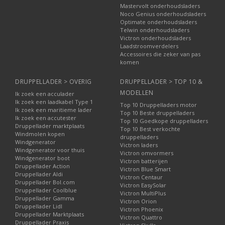
Mastervolt onderhoudsladers
Noco Genius onderhoudsladers
Optimate onderhoudsladers
Telwin onderhoudsladers
Victron onderhoudsladers
Laadstroomverdelers
Accessoires die zeker van pas
komen
DRUPPELLADER > OVERIG
DRUPPELLADER > TOP 10 &
MODELLEN
Ik zoek een acculader
Ik zoek een laadkabel Type 1
Top 10 Druppelladers motor
Ik zoek een maritieme lader
Top 10 Beste druppelladers
Ik zoek een accutester
Top 10 Goedkope druppelladers
Druppellader marktplaats
Top 10 Best verkochte
Windmolen kopen
druppelladers
Windgenerator
Victron laders
Windgenerator voor thuis
Victron omvormers
Windgenerator boot
Victron batterijen
Druppellader Action
Victron Blue Smart
Druppellader Aldi
Victron Centaur
Druppellader Bol.com
Victron EasySolar
Druppellader Coolblue
Victron MultiPlus
Druppellader Gamma
Victron Orion
Druppellader Lidl
Victron Phoenix
Druppellader Marktplaats
Victron Quattro
Druppellader Praxis