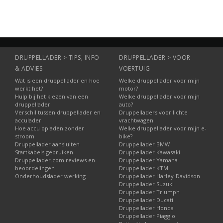
DRUPPELLADER > TIPS, INFO
DRUPPELLADER > VOOR
& ADVIES
VOERTUIG
Wat is een druppellader en hoe
Welke druppellader voor mijn
werkt het?
motor?
Hulp bij het kiezen van een
Welke druppellader voor mijn
druppellader
auto?
Verschil tussen druppellader en
Druppelladers voor lichte
acculader
vrachtwagen
Hoe accu opladen zonder
Welke druppellader voor mijn e-
stroom
bike?
Druppellader aansluiten
Druppellader BMW
Startkabels gebruiken
Druppellader Kawasaki
Druppellader.com reviews en
Druppellader Yamaha
beoordelingen
Druppellader KTM
Onderhoudslader werking
Druppellader Harley-Davidson
Druppellader Suzuki
Druppellader Triumph
Druppellader Ducati
Druppellader Honda
Druppellader Piaggio