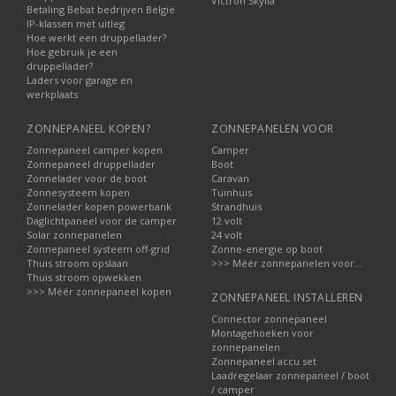
Victron Skylla
Betaling Bebat bedrijven België
IP-klassen met uitleg
Hoe werkt een druppellader?
Hoe gebruik je een
druppellader?
Laders voor garage en
werkplaats
ZONNEPANEEL KOPEN?
ZONNEPANELEN VOOR
Zonnepaneel camper kopen
Camper
Zonnepaneel druppellader
Boot
Zonnelader voor de boot
Caravan
Zonnesysteem kopen
Tuinhuis
Zonnelader kopen powerbank
Strandhuis
Daglichtpaneel voor de camper
12 volt
Solar zonnepanelen
24 volt
Zonnepaneel systeem off-grid
Zonne-energie op boot
Thuis stroom opslaan
>>> Méér zonnepanelen voor...
Thuis stroom opwekken
>>> Méér zonnepaneel kopen
ZONNEPANEEL INSTALLEREN
Connector zonnepaneel
Montagehoeken voor
zonnepanelen
Zonnepaneel accu set
Laadregelaar zonnepaneel / boot
/ camper