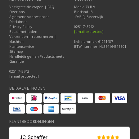
Veelgestelde vragen | FAQ
Media 73 B.V.
Over ons
Biesland 13
Algemene voorwaarden
1948 RJ Beverwijk
Disclaimer
Privacy Policy
0251-748742
Betaalmethoden
[email protected]
Verzenden | retourneren |
klachten
KvK nummer: 61011487
Klantenservice
BTW nummer: NL854164315B01
Sitemap
Handleidingen en Productsheets
Garantie
0251-748742
[email protected]
BETAALMETHODEN
KLANTBEOORDELINGEN