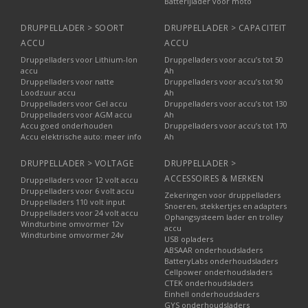
Batterijlader voor moto
DRUPPELLADER > SOORT
DRUPPELLADER > CAPACITEIT
ACCU
ACCU
Druppelladers voor Lithium-Ion
Druppelladers voor accu’s tot 50
accu
Ah
Druppelladers voor natte
Druppelladers voor accu’s tot 90
Loodzuur accu
Ah
Druppelladers voor Gel accu
Druppelladers voor accu’s tot 130
Druppelladers voor AGM accu
Ah
Accu goed onderhouden
Druppelladers voor accu’s tot 170
Accu elektrische auto: meer info
Ah
DRUPPELLADER > VOLTAGE
DRUPPELLADER >
ACCESSOIRES & MERKEN
Druppelladers voor 12 volt accu
Druppelladers voor 6 volt accu
Zekeringen voor druppelladers
Druppelladers 110 volt input
Snoeren, stekkertjes en adapters
Druppelladers voor 24 volt accu
Ophangsysteem lader en trolley
Windturbine omvormer 12v
accu
Windturbine omvormer 24v
USB opladers
ABSAAR onderhoudsladers
BatteryLabs onderhoudsladers
Cellpower onderhoudsladers
CTEK onderhoudsladers
Einhell onderhoudsladers
GYS onderhoudsladers