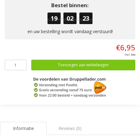
Bestel binnen:
19
02
23
:
:
en uw bestelling wordt vandaag verstuurd!
€6,95
Incl. btw
Toevoegen aan winkelwagen
Informatie
Reviews (0)