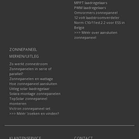
MPPT laadregelaars
PWM laadregelaars
Omvormers zonnepaneel
12 volt laadstroomverdeler
Norm C10/11ed.2.2 voor ESS in
België
>>> Méér over aansluiten
zonnepaneel
ZONNEPANEEL
MERKEN/UITLEG
Zo werkt zonnestroom
Zonnepanelen in serie of
parallel?
Zonnepanelen en wattage
Hoe zonnepaneel aansluiten
Uitleg solar laadregelaar
Solara montage zonnepanelen
TopSolar zonnepaneel
monteren
Victron zonnepaneel set
>>> Méér 'zoeken en vinden'!
KLANTENSERVICE
CONTACT