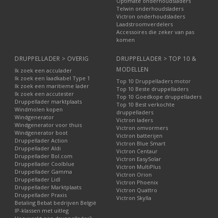
Optimate onderhoudsladers
Telwin onderhoudsladers
Victron onderhoudsladers
Laadstroomverdelers
Accessoires die zeker van pas
komen
DRUPPELLADER > OVERIG
DRUPPELLADER > TOP 10 &
MODELLEN
Ik zoek een acculader
Ik zoek een laadkabel Type 1
Top 10 Druppelladers motor
Ik zoek een maritieme lader
Top 10 Beste druppelladers
Ik zoek een accutester
Top 10 Goedkope druppelladers
Druppellader marktplaats
Top 10 Best verkochte
Windmolen kopen
druppelladers
Windgenerator
Victron laders
Windgenerator voor thuis
Victron omvormers
Windgenerator boot
Victron batterijen
Druppellader Action
Victron Blue Smart
Druppellader Aldi
Victron Centaur
Druppellader Bol.com
Victron EasySolar
Druppellader Coolblue
Victron MultiPlus
Druppellader Gamma
Victron Orion
Druppellader Lidl
Victron Phoenix
Druppellader Marktplaats
Victron Quattro
Druppellader Praxis
Victron Skylla
Betaling Bebat bedrijven België
IP-klassen met uitleg