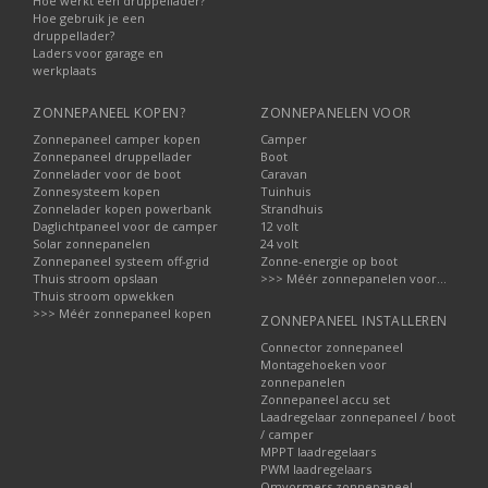
Hoe werkt een druppellader?
Hoe gebruik je een
druppellader?
Laders voor garage en
werkplaats
ZONNEPANEEL KOPEN?
ZONNEPANELEN VOOR
Zonnepaneel camper kopen
Camper
Zonnepaneel druppellader
Boot
Zonnelader voor de boot
Caravan
Zonnesysteem kopen
Tuinhuis
Zonnelader kopen powerbank
Strandhuis
Daglichtpaneel voor de camper
12 volt
Solar zonnepanelen
24 volt
Zonnepaneel systeem off-grid
Zonne-energie op boot
Thuis stroom opslaan
>>> Méér zonnepanelen voor...
Thuis stroom opwekken
>>> Méér zonnepaneel kopen
ZONNEPANEEL INSTALLEREN
Connector zonnepaneel
Montagehoeken voor
zonnepanelen
Zonnepaneel accu set
Laadregelaar zonnepaneel / boot
/ camper
MPPT laadregelaars
PWM laadregelaars
Omvormers zonnepaneel