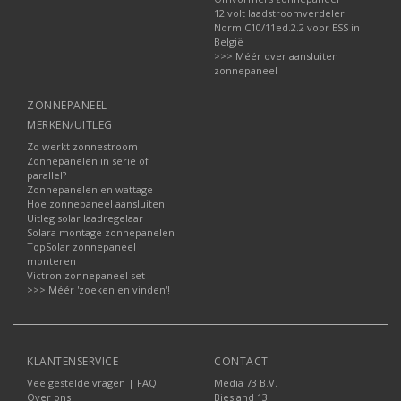
12 volt laadstroomverdeler
Norm C10/11ed.2.2 voor ESS in
België
>>> Méér over aansluiten
zonnepaneel
ZONNEPANEEL
MERKEN/UITLEG
Zo werkt zonnestroom
Zonnepanelen in serie of
parallel?
Zonnepanelen en wattage
Hoe zonnepaneel aansluiten
Uitleg solar laadregelaar
Solara montage zonnepanelen
TopSolar zonnepaneel
monteren
Victron zonnepaneel set
>>> Méér 'zoeken en vinden'!
KLANTENSERVICE
CONTACT
Veelgestelde vragen | FAQ
Media 73 B.V.
Over ons
Biesland 13