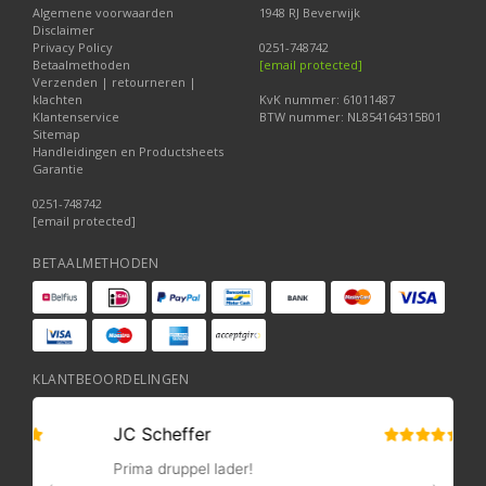
Algemene voorwaarden
1948 RJ Beverwijk
Disclaimer
Privacy Policy
0251-748742
Betaalmethoden
[email protected]
Verzenden | retourneren |
klachten
KvK nummer: 61011487
Klantenservice
BTW nummer: NL854164315B01
Sitemap
Handleidingen en Productsheets
Garantie
0251-748742
[email protected]
BETAALMETHODEN
KLANTBEOORDELINGEN