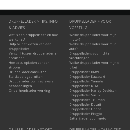
DRUPPELLADER > TIPS, INFO
DRUPPELLADER > VOOR
& ADVIES
VOERTUIG
Wat is een druppellader en hoe
Welke druppellader voor mijn
werkt het?
motor?
Hulp bij het kiezen van een
Welke druppellader voor mijn
druppellader
auto?
Verschil tussen druppellader en
Druppelladers voor lichte
acculader
vrachtwagen
Hoe accu opladen zonder
Welke druppellader voor mijn e-
stroom
bike?
Druppellader aansluiten
Druppellader BMW
Startkabels gebruiken
Druppellader Kawasaki
Druppellader.com reviews en
Druppellader Yamaha
beoordelingen
Druppellader KTM
Onderhoudslader werking
Druppellader Harley-Davidson
Druppellader Suzuki
Druppellader Triumph
Druppellader Ducati
Druppellader Honda
Druppellader Piaggio
Batterijlader voor moto
DRUPPELLADER > SOORT
DRUPPELLADER > CAPACITEIT