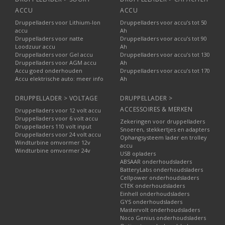
ACCU
ACCU
Druppelladers voor Lithium-Ion
Druppelladers voor accu’s tot 50
accu
Ah
Druppelladers voor natte
Druppelladers voor accu’s tot 90
Loodzuur accu
Ah
Druppelladers voor Gel accu
Druppelladers voor accu’s tot 130
Druppelladers voor AGM accu
Ah
Accu goed onderhouden
Druppelladers voor accu’s tot 170
Accu elektrische auto: meer info
Ah
DRUPPELLADER > VOLTAGE
DRUPPELLADER >
ACCESSOIRES & MERKEN
Druppelladers voor 12 volt accu
Druppelladers voor 6 volt accu
Zekeringen voor druppelladers
Druppelladers 110 volt input
Snoeren, stekkertjes en adapters
Druppelladers voor 24 volt accu
Ophangsysteem lader en trolley
Windturbine omvormer 12v
accu
Windturbine omvormer 24v
USB opladers
ABSAAR onderhoudsladers
BatteryLabs onderhoudsladers
Cellpower onderhoudsladers
CTEK onderhoudsladers
Einhell onderhoudsladers
GYS onderhoudsladers
Mastervolt onderhoudsladers
Noco Genius onderhoudsladers