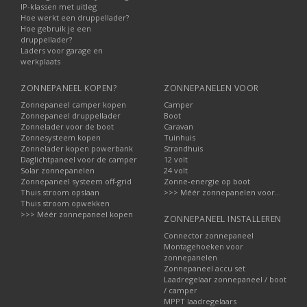
IP-klassen met uitleg
Hoe werkt een druppellader?
Hoe gebruik je een
druppellader?
Laders voor garage en
werkplaats
ZONNEPANEEL KOPEN?
ZONNEPANELEN VOOR
Zonnepaneel camper kopen
Camper
Zonnepaneel druppellader
Boot
Zonnelader voor de boot
Caravan
Zonnesysteem kopen
Tuinhuis
Zonnelader kopen powerbank
Strandhuis
Daglichtpaneel voor de camper
12 volt
Solar zonnepanelen
24 volt
Zonnepaneel systeem off-grid
Zonne-energie op boot
Thuis stroom opslaan
>>> Méér zonnepanelen voor...
Thuis stroom opwekken
>>> Méér zonnepaneel kopen
ZONNEPANEEL INSTALLEREN
Connector zonnepaneel
Montagehoeken voor
zonnepanelen
Zonnepaneel accu set
Laadregelaar zonnepaneel / boot
/ camper
MPPT laadregelaars