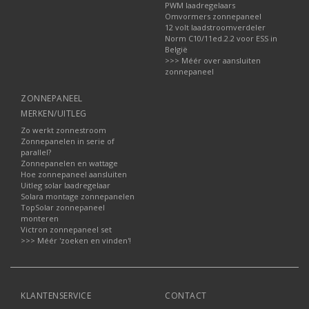
PWM laadregelaars
Omvormers zonnepaneel
12 volt laadstroomverdeler
Norm C10/11ed.2.2 voor ESS in
België
>>> Méér over aansluiten
zonnepaneel
ZONNEPANEEL
MERKEN/UITLEG
Zo werkt zonnestroom
Zonnepanelen in serie of
parallel?
Zonnepanelen en wattage
Hoe zonnepaneel aansluiten
Uitleg solar laadregelaar
Solara montage zonnepanelen
TopSolar zonnepaneel
monteren
Victron zonnepaneel set
>>> Méér 'zoeken en vinden'!
KLANTENSERVICE
CONTACT