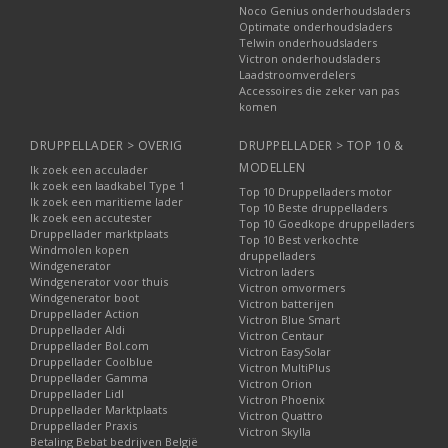
Noco Genius onderhoudsladers
Optimate onderhoudsladers
Telwin onderhoudsladers
Victron onderhoudsladers
Laadstroomverdelers
Accessoires die zeker van pas
komen
DRUPPELLADER > OVERIG
DRUPPELLADER > TOP 10 &
MODELLEN
Ik zoek een acculader
Ik zoek een laadkabel Type 1
Top 10 Druppelladers motor
Ik zoek een maritieme lader
Top 10 Beste druppelladers
Ik zoek een accutester
Top 10 Goedkope druppelladers
Druppellader marktplaats
Top 10 Best verkochte
Windmolen kopen
druppelladers
Windgenerator
Victron laders
Windgenerator voor thuis
Victron omvormers
Windgenerator boot
Victron batterijen
Druppellader Action
Victron Blue Smart
Druppellader Aldi
Victron Centaur
Druppellader Bol.com
Victron EasySolar
Druppellader Coolblue
Victron MultiPlus
Druppellader Gamma
Victron Orion
Druppellader Lidl
Victron Phoenix
Druppellader Marktplaats
Victron Quattro
Druppellader Praxis
Victron Skylla
Betaling Bebat bedrijven België