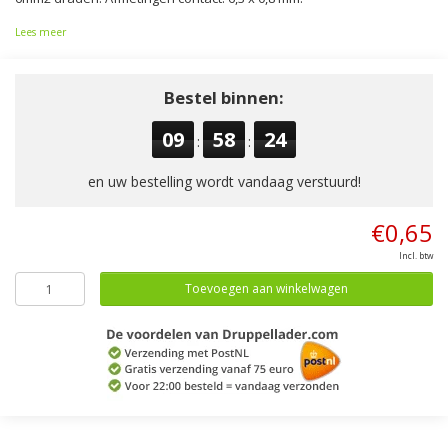
Lees meer
Bestel binnen:
09
58
24
:
:
en uw bestelling wordt vandaag verstuurd!
€0,65
Incl. btw
Toevoegen aan winkelwagen