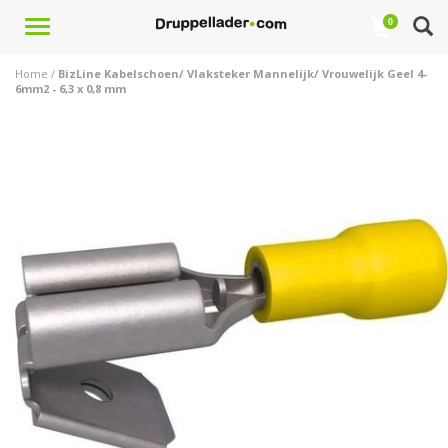
Toggle
0
navigation
Home
/
BizLine Kabelschoen/ Vlaksteker Mannelijk/ Vrouwelijk Geel 4-
6mm2 - 6,3 x 0,8 mm