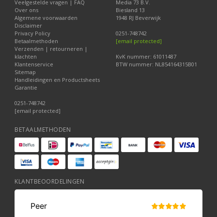
Veelgestelde vragen | FAQ
Media 73 B.V.
Over ons
Biesland 13
Algemene voorwaarden
1948 RJ Beverwijk
Disclaimer
Privacy Policy
0251-748742
Betaalmethoden
[email protected]
Verzenden | retourneren |
klachten
KvK nummer: 61011487
Klantenservice
BTW nummer: NL854164315B01
Sitemap
Handleidingen en Productsheets
Garantie
0251-748742
[email protected]
BETAALMETHODEN
KLANTBEOORDELINGEN