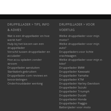
DRUPPELLADER > TIPS, INFO
DRUPPELLADER > VOOR
& ADVIES
VOERTUIG
Wat is een druppellader en hoe
Welke druppellader voor mijn
werkt het?
motor?
Hulp bij het kiezen van een
Welke druppellader voor mijn
druppellader
auto?
Verschil tussen druppellader en
Druppelladers voor lichte
acculader
vrachtwagen
Hoe accu opladen zonder
Welke druppellader voor mijn e-
stroom
bike?
Druppellader aansluiten
Druppellader BMW
Startkabels gebruiken
Druppellader Kawasaki
Druppellader.com reviews en
Druppellader Yamaha
beoordelingen
Druppellader KTM
Onderhoudslader werking
Druppellader Harley-Davidson
Druppellader Suzuki
Druppellader Triumph
Druppellader Ducati
Druppellader Honda
Druppellader Piaggio
Batterijlader voor moto