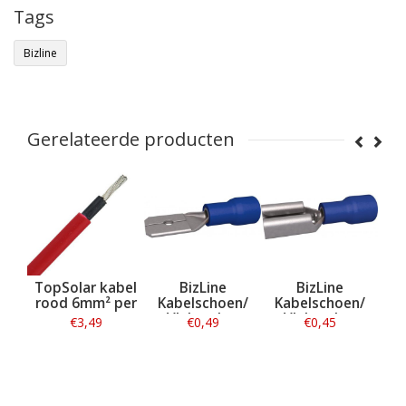
Tags
Bizline
Gerelateerde producten
 kabel
TopSolar kabel
BizLine
BizLine
m² per
rood 6mm² per
Kabelschoen/
Kabelschoen/
er
meter
Vlaksteker
Vlaksteker
49
€3,49
€0,49
€0,45
Mannelijk Blauw
Vrouwelijk Blauw
1,5-2,5mm2 - 6,3
1,5-2,5mm2 - 6,3
atie
Informatie
x 0,8 mm
Informatie
x 0,8 mm
Informatie