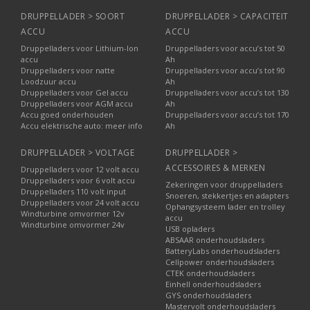
DRUPPELLADER > SOORT
DRUPPELLADER > CAPACITEIT
ACCU
ACCU
Druppelladers voor Lithium-Ion
Druppelladers voor accu’s tot 50
accu
Ah
Druppelladers voor natte
Druppelladers voor accu’s tot 90
Loodzuur accu
Ah
Druppelladers voor Gel accu
Druppelladers voor accu’s tot 130
Druppelladers voor AGM accu
Ah
Accu goed onderhouden
Druppelladers voor accu’s tot 170
Accu elektrische auto: meer info
Ah
DRUPPELLADER > VOLTAGE
DRUPPELLADER >
ACCESSOIRES & MERKEN
Druppelladers voor 12 volt accu
Druppelladers voor 6 volt accu
Zekeringen voor druppelladers
Druppelladers 110 volt input
Snoeren, stekkertjes en adapters
Druppelladers voor 24 volt accu
Ophangsysteem lader en trolley
Windturbine omvormer 12v
accu
Windturbine omvormer 24v
USB opladers
ABSAAR onderhoudsladers
BatteryLabs onderhoudsladers
Cellpower onderhoudsladers
CTEK onderhoudsladers
Einhell onderhoudsladers
GYS onderhoudsladers
Mastervolt onderhoudsladers