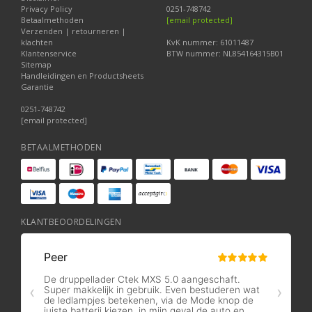
Privacy Policy
0251-748742
Betaalmethoden
[email protected]
Verzenden | retourneren |
klachten
KvK nummer: 61011487
Klantenservice
BTW nummer: NL854164315B01
Sitemap
Handleidingen en Productsheets
Garantie
0251-748742
[email protected]
BETAALMETHODEN
KLANTBEOORDELINGEN