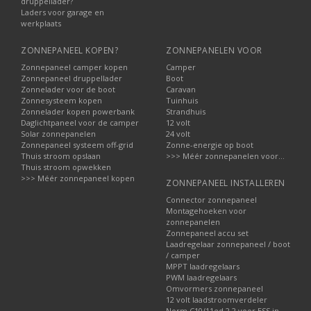
druppellader?
Laders voor garage en
werkplaats
ZONNEPANEEL KOPEN?
ZONNEPANELEN VOOR
Zonnepaneel camper kopen
Camper
Zonnepaneel druppellader
Boot
Zonnelader voor de boot
Caravan
Zonnesysteem kopen
Tuinhuis
Zonnelader kopen powerbank
Strandhuis
Daglichtpaneel voor de camper
12 volt
Solar zonnepanelen
24 volt
Zonnepaneel systeem off-grid
Zonne-energie op boot
Thuis stroom opslaan
>>> Méér zonnepanelen voor...
Thuis stroom opwekken
>>> Méér zonnepaneel kopen
ZONNEPANEEL INSTALLEREN
Connector zonnepaneel
Montagehoeken voor
zonnepanelen
Zonnepaneel accu set
Laadregelaar zonnepaneel / boot
/ camper
MPPT laadregelaars
PWM laadregelaars
Omvormers zonnepaneel
12 volt laadstroomverdeler
Norm C10/11ed.2.2 voor ESS in