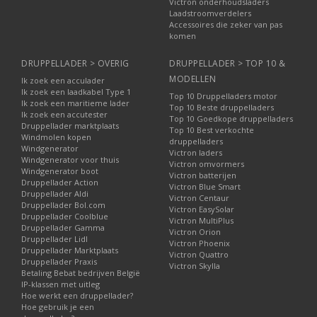
Victron onderhoudsladers
Laadstroomverdelers
Accessoires die zeker van pas
komen
DRUPPELLADER > OVERIG
DRUPPELLADER > TOP 10 &
MODELLEN
Ik zoek een acculader
Ik zoek een laadkabel Type 1
Top 10 Druppelladers motor
Ik zoek een maritieme lader
Top 10 Beste druppelladers
Ik zoek een accutester
Top 10 Goedkope druppelladers
Druppellader marktplaats
Top 10 Best verkochte
Windmolen kopen
druppelladers
Windgenerator
Victron laders
Windgenerator voor thuis
Victron omvormers
Windgenerator boot
Victron batterijen
Druppellader Action
Victron Blue Smart
Druppellader Aldi
Victron Centaur
Druppellader Bol.com
Victron EasySolar
Druppellader Coolblue
Victron MultiPlus
Druppellader Gamma
Victron Orion
Druppellader Lidl
Victron Phoenix
Druppellader Marktplaats
Victron Quattro
Druppellader Praxis
Victron Skylla
Betaling Bebat bedrijven België
IP-klassen met uitleg
Hoe werkt een druppellader?
Hoe gebruik je een