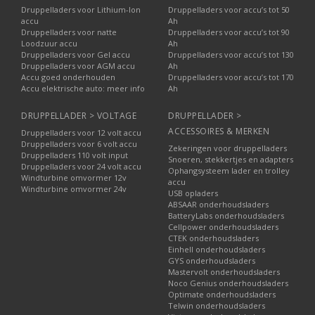
Druppelladers voor Lithium-Ion
Druppelladers voor accu’s tot 50
accu
Ah
Druppelladers voor natte
Druppelladers voor accu’s tot 90
Loodzuur accu
Ah
Druppelladers voor Gel accu
Druppelladers voor accu’s tot 130
Druppelladers voor AGM accu
Ah
Accu goed onderhouden
Druppelladers voor accu’s tot 170
Accu elektrische auto: meer info
Ah
DRUPPELLADER > VOLTAGE
DRUPPELLADER >
ACCESSOIRES & MERKEN
Druppelladers voor 12 volt accu
Druppelladers voor 6 volt accu
Zekeringen voor druppelladers
Druppelladers 110 volt input
Snoeren, stekkertjes en adapters
Druppelladers voor 24 volt accu
Ophangsysteem lader en trolley
Windturbine omvormer 12v
accu
Windturbine omvormer 24v
USB opladers
ABSAAR onderhoudsladers
BatteryLabs onderhoudsladers
Cellpower onderhoudsladers
CTEK onderhoudsladers
Einhell onderhoudsladers
GYS onderhoudsladers
Mastervolt onderhoudsladers
Noco Genius onderhoudsladers
Optimate onderhoudsladers
Telwin onderhoudsladers