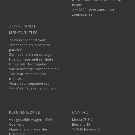
België
>>> Méér over aansluiten
zonnepaneel
ZONNEPANEEL
MERKEN/UITLEG
Zo werkt zonnestroom
Zonnepanelen in serie of
parallel?
Zonnepanelen en wattage
Hoe zonnepaneel aansluiten
Uitleg solar laadregelaar
Solara montage zonnepanelen
TopSolar zonnepaneel
monteren
Victron zonnepaneel set
>>> Méér 'zoeken en vinden'!
KLANTENSERVICE
CONTACT
Veelgestelde vragen | FAQ
Media 73 B.V.
Over ons
Biesland 13
Algemene voorwaarden
1948 RJ Beverwijk
Disclaimer