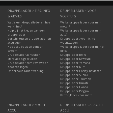
DRUPPELLADER > TIPS, INFO
DRUPPELLADER > VOOR
& ADVIES
VOERTUIG
Wat is een druppellader en hoe
Welke druppellader voor mijn
werkt het?
motor?
Hulp bij het kiezen van een
Welke druppellader voor mijn
druppellader
auto?
Verschil tussen druppellader en
Druppelladers voor lichte
acculader
vrachtwagen
Hoe accu opladen zonder
Welke druppellader voor mijn e-
stroom
bike?
Druppellader aansluiten
Druppellader BMW
Startkabels gebruiken
Druppellader Kawasaki
Druppellader.com reviews en
Druppellader Yamaha
beoordelingen
Druppellader KTM
Onderhoudslader werking
Druppellader Harley-Davidson
Druppellader Suzuki
Druppellader Triumph
Druppellader Ducati
Druppellader Honda
Druppellader Piaggio
Batterijlader voor moto
DRUPPELLADER > SOORT
DRUPPELLADER > CAPACITEIT
ACCU
ACCU