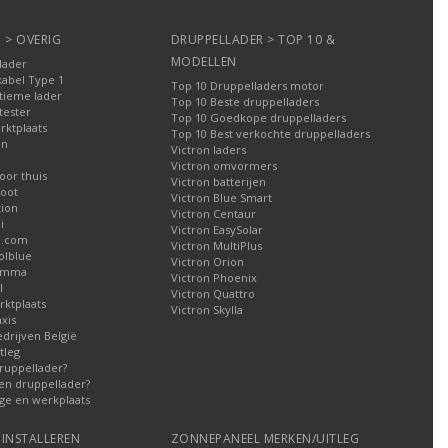
 > OVERIG
DRUPPELLADER > TOP 10 &
MODELLEN
lader
kabel Type 1
Top 10 Druppelladers motor
tieme lader
Top 10 Beste druppelladers
tester
Top 10 Goedkope druppelladers
rktplaats
Top 10 Best verkochte druppelladers
en
Victron laders
Victron omvormers
oor thuis
Victron batterijen
oot
Victron Blue Smart
tion
Victron Centaur
i
Victron EasySolar
l.com
Victron MultiPlus
olblue
Victron Orion
Gamma
Victron Phoenix
l
Victron Quattro
ktplaats
Victron Skylla
xis
edrijven België
tleg
ruppellader?
en druppellader?
ge en werkplaats
INSTALLEREN
ZONNEPANEEL MERKEN/UITLEG