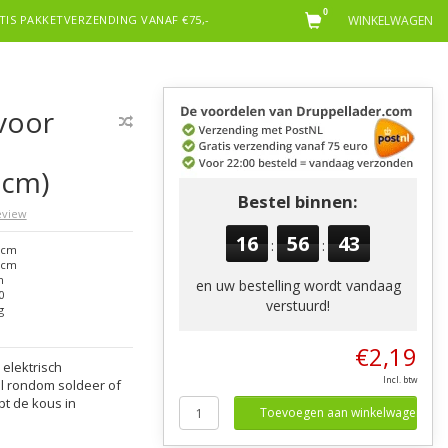
0
TIS PAKKETVERZENDING VANAF €75,-
WINKELWAGEN
voor
0cm)
Bestel binnen:
review
16
56
43
:
:
0cm
0cm
n
en uw bestelling wordt vandaag
0
verstuurd!
g
€2,19
elektrisch
Incl. btw
el rondom soldeer of
pt de kous in
Toevoegen aan winkelwagen