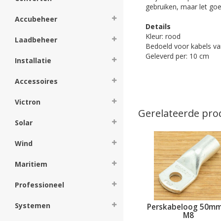
gebruiken, maar let go
Accubeheer
Details
Kleur: rood
Laadbeheer
Bedoeld voor kabels v
Geleverd per: 10 cm
Installatie
Accessoires
Victron
Gerelateerde pro
Solar
Wind
Maritiem
Professioneel
Systemen
Perskabeloog 50mm² -
Perskabeloog 50mm
M6
M8