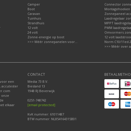
Camper
Connector zonn
Boot
Montagehoeken 
Caravan
Zonnepaneel acc
Tuinhuis
Laadregelaar zo
Strandhuis
MPPT laadregela
r
12 volt
PWM laadregelaa
24 volt
Omvormers zon
Zonne-energie op boot
12 volt laadstro
>>> Méér zonnepanelen voor...
Norm C10/11ed.2.
>>> Méér over a
CONTACT
BETAALMETHO
 voor een
Media 73 B.V.
, accutester
Biesland 13
der.com
1948 RJ Beverwijk
r onze
nde
0251-748742
et elkaar
[email protected]
KvK nummer: 61011487
BTW nummer: NL854164315B01