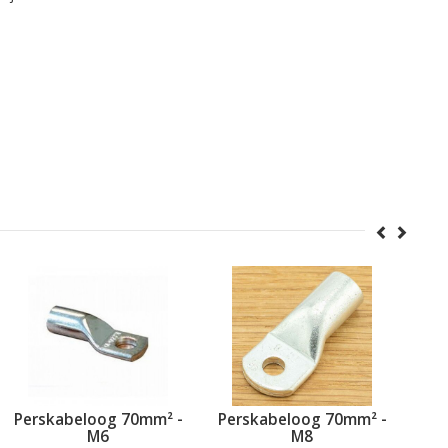
Perskabeloog 70mm² -
Perskabeloog 70mm² -
Per
M6
M8