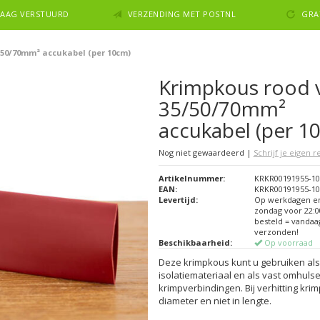
NDAAG VERSTUURD
VERZENDING MET POSTNL
GRA
/50/70mm² accukabel (per 10cm)
Krimpkous rood 
35/50/70mm²
accukabel (per 1
Nog niet gewaardeerd
|
Schrijf je eigen 
Artikelnummer:
KRKR00191955-1
EAN:
KRKR00191955-1
Levertijd:
Op werkdagen e
zondag voor 22:0
besteld = vandaa
verzonden!
Beschikbaarheid:
Op voorraad
Deze krimpkous kunt u gebruiken als 
isolatiemateriaal en als vast omhuls
krimpverbindingen. Bij verhitting krim
diameter en niet in lengte.