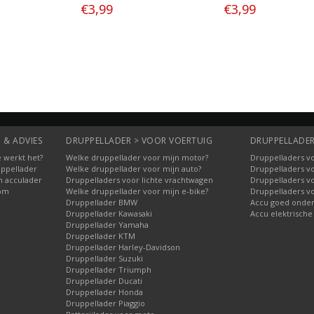
€3,99
€3,99
Bestellen
Bestellen
 & ADVIES
DRUPPELLADER > VOOR VOERTUIG
DRUPPELLADER
 werkt het?
Welke druppellader voor mijn motor?
Druppelladers vo
uppellader
Welke druppellader voor mijn auto?
Druppelladers v
n acculader
Druppelladers voor lichte vrachtwagen
Druppelladers v
oom
Welke druppellader voor mijn e-bike?
Druppelladers v
Druppellader BMW
Accu goed onde
Druppellader Kawasaki
Accu elektrische
Druppellader Yamaha
Druppellader KTM
Druppellader Harley-Davidson
Druppellader Suzuki
Druppellader Triumph
Druppellader Ducati
Druppellader Honda
Druppellader Piaggio