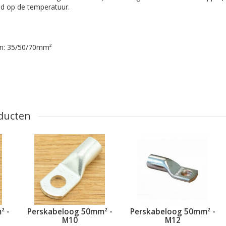
ed op de temperatuur.
an: 35/50/70mm²
ducten
² -
Perskabeloog 50mm² -
Perskabeloog 50mm² -
M10
M12