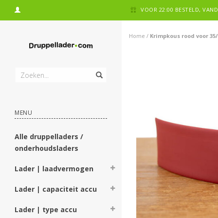
VOOR 22:00 BESTELD, VA
Home
/
Krimpkous rood voor 35
MENU
Alle druppelladers /
onderhoudsladers
Lader | laadvermogen
Lader | capaciteit accu
Lader | type accu