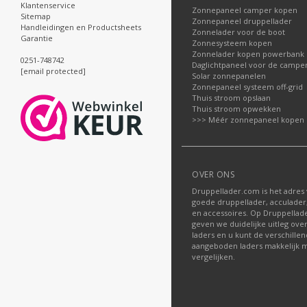
Klantenservice
Zonnepaneel camper kopen
Sitemap
Zonnepaneel druppellader
Handleidingen en Productsheets
Zonnelader voor de boot
Garantie
Zonnesysteem kopen
Zonnelader kopen powerbank
0251-748742
Daglichtpaneel voor de campe
[email protected]
Solar zonnepanelen
Zonnepaneel systeem off-grid
Thuis stroom opslaan
Thuis stroom opwekken
>>> Méér zonnepaneel kopen
OVER ONS
Druppellader.com is het adres
goede druppellader, acculader
en accessoires. Op Druppella
geven we duidelijke uitleg ove
laders en u kunt de verschille
aangeboden laders makkelijk m
vergelijken.