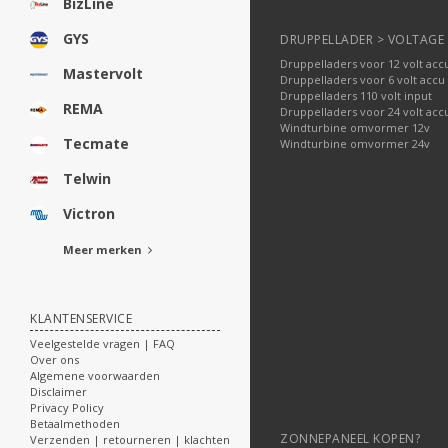
BizLine
GYS
DRUPPELLADER > VOLTAGE
Druppelladers voor 12 volt acc
Mastervolt
Druppelladers voor 6 volt accu
Druppelladers 110 volt input
REMA
Druppelladers voor 24 volt acc
Windturbine omvormer 12v
Tecmate
Windturbine omvormer 24v
Telwin
Victron
Meer merken
KLANTENSERVICE
Veelgestelde vragen | FAQ
Over ons
Algemene voorwaarden
Disclaimer
Privacy Policy
Betaalmethoden
ZONNEPANEEL KOPEN?
Verzenden | retourneren | klachten