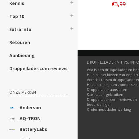
€3,99
€3,99
Kennis
Top 10
Bestellen
Bestellen
Extra info
Retouren
Aanbieding
DRUPPELLADER > TIPS, INFO
Druppellader.com reviews
Wat is een druppellader en hoe
Hulp bij het kiezen van een dr
Verschil tussen druppellader e
Hoe accu opladen zonder str
Druppellader aansluiten
ONZE MERKEN
Startkabels gebruiken
Druppellader.com reviews en
beoordelingen
Anderson
Onderhoudslader werking
AQ-TRON
BatteryLabs