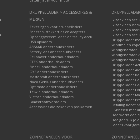
Batterijlader voor moto
DRUPPELLADER > ACCESSOIRES &
DRUPPELLADER
MERKEN
u
Ik zoek een accu
Ik zoek een laad
Zekeringen voor druppelladers
Ik zoek een mari
Snoeren, stekkertjes en adapters
u
Ik zoek een accu
Ophangsysteem lader en trolley accu
Druppellader ma
USB opladers
Windmolen kop
ABSAAR onderhoudsladers
Windgenerator
BatteryLabs onderhoudsladers
Windgenerator v
Cellpower onderhoudsladers
Windgenerator b
CTEK onderhoudsladers
Druppellader Ac
Einhell onderhoudsladers
Druppellader Ald
GYS onderhoudsladers
Druppellader Bo
Mastervolt onderhoudsladers
Druppellader Co
Noco Genius onderhoudsladers
Druppellader 
Optimate onderhoudsladers
Druppellader Lid
Telwin onderhoudsladers
Druppellader Mar
Victron onderhoudsladers
Druppellader Pra
Laadstroomverdelers
Betaling Bebat b
Accessoires die zeker van pas komen
IP-klassen met ui
Hoe werkt een d
Hoe gebruik je e
Laders voor gara
ZONNEPANELEN VOOR
ZONNEPANEEL 