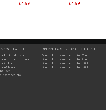
€4,99
€4,99
Bestellen
Bestellen
 > SOORT ACCU
DRUPPELLADER > CAPACITEIT ACCU
or Lithium-Ion accu
Druppelladers voor accu’s tot 50 Ah
oor natte Loodzuur accu
Druppelladers voor accu’s tot 90 Ah
oor Gel accu
Druppelladers voor accu’s tot 130 Ah
oor AGM accu
Druppelladers voor accu’s tot 170 Ah
rhouden
 auto: meer info