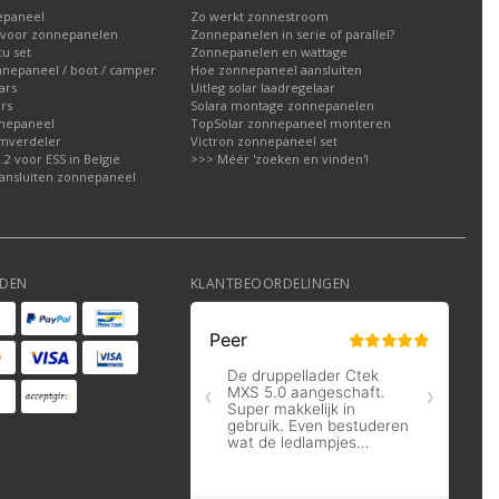
epaneel
Zo werkt zonnestroom
voor zonnepanelen
Zonnepanelen in serie of parallel?
u set
Zonnepanelen en wattage
nnepaneel / boot / camper
Hoe zonnepaneel aansluiten
ars
Uitleg solar laadregelaar
rs
Solara montage zonnepanelen
nepaneel
TopSolar zonnepaneel monteren
omverdeler
Victron zonnepaneel set
2 voor ESS in België
>>> Méér 'zoeken en vinden'!
ansluiten zonnepaneel
DEN
KLANTBEOORDELINGEN