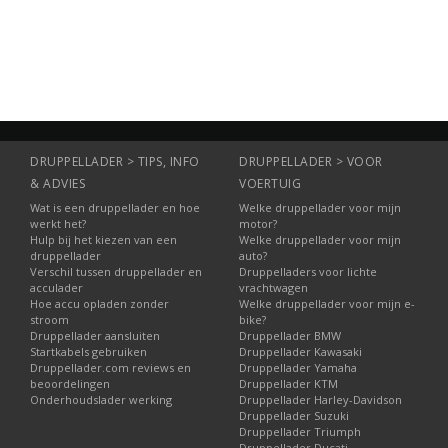
Informatie
Informatie
Informatie
DRUPPELLADER > TIPS, INFO
DRUPPELLADER > VOOR
& ADVIES
VOERTUIG
Wat is een druppellader en hoe
Welke druppellader voor mijn
werkt het?
motor?
Hulp bij het kiezen van een
Welke druppellader voor mijn
druppellader
auto?
Verschil tussen druppellader en
Druppelladers voor lichte
acculader
vrachtwagen
Hoe accu opladen zonder
Welke druppellader voor mijn e-
stroom
bike?
Druppellader aansluiten
Druppellader BMW
Startkabels gebruiken
Druppellader Kawasaki
Druppellader.com reviews en
Druppellader Yamaha
beoordelingen
Druppellader KTM
Onderhoudslader werking
Druppellader Harley-Davidson
Druppellader Suzuki
Druppellader Triumph
Druppellader Ducati