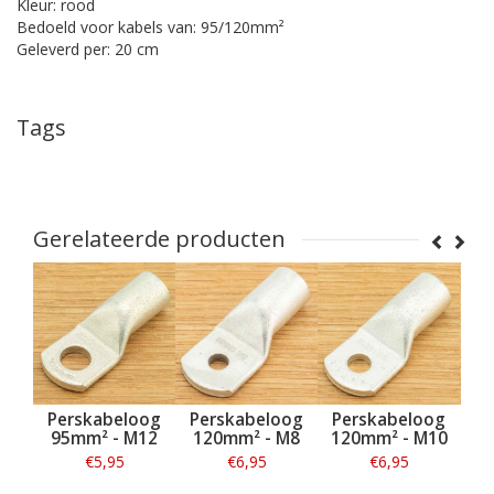
Kleur: rood
Bedoeld voor kabels van: 95/120mm²
Geleverd per: 20 cm
Tags
Gerelateerde producten
og
Perskabeloog
Perskabeloog
Perskabeloog
Pe
10
95mm² - M12
120mm² - M8
120mm² - M10
12
€5,95
€6,95
€6,95