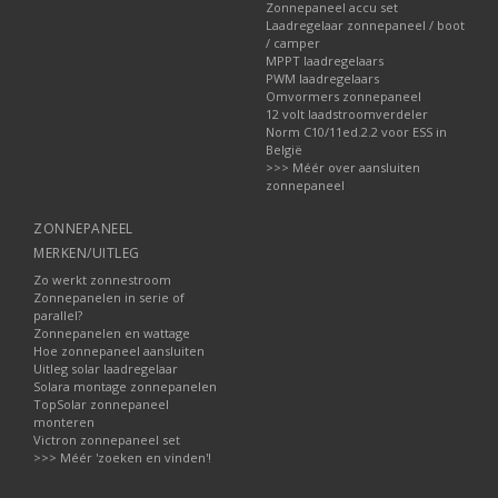
Zonnepaneel accu set
Laadregelaar zonnepaneel / boot
/ camper
MPPT laadregelaars
PWM laadregelaars
Omvormers zonnepaneel
12 volt laadstroomverdeler
Norm C10/11ed.2.2 voor ESS in
België
>>> Méér over aansluiten
zonnepaneel
ZONNEPANEEL
MERKEN/UITLEG
Zo werkt zonnestroom
Zonnepanelen in serie of
parallel?
Zonnepanelen en wattage
Hoe zonnepaneel aansluiten
Uitleg solar laadregelaar
Solara montage zonnepanelen
TopSolar zonnepaneel
monteren
Victron zonnepaneel set
>>> Méér 'zoeken en vinden'!