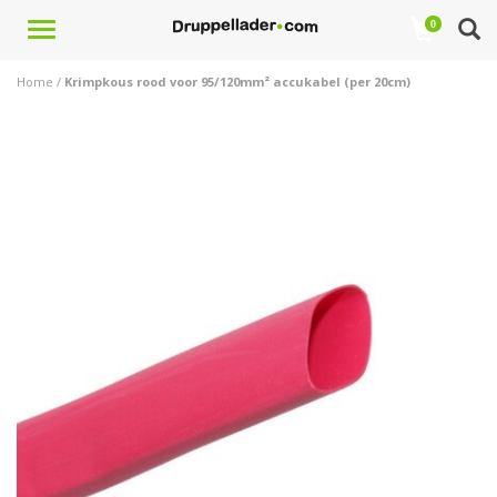
Toggle
0
navigation
Home
/
Krimpkous rood voor 95/120mm² accukabel (per 20cm)