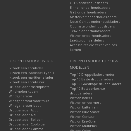
CTEK onderhoudsladers
Einhell onderhoudsladers
GYS onderhoudsladers
Mastervolt onderhoudsladers
Noco Genius onderhoudsladers
Optimate onderhoudsladers
Telwin onderhoudsladers
Victron onderhoudsladers
Laadstroomverdelers
Accessoires die zeker van pas
komen
DRUPPELLADER > OVERIG
DRUPPELLADER > TOP 10 &
MODELLEN
Ik zoek een acculader
Ik zoek een laadkabel Type 1
Top 10 Druppelladers motor
Ik zoek een maritieme lader
Top 10 Beste druppelladers
Ik zoek een accutester
Top 10 Goedkope druppelladers
Druppellader marktplaats
Top 10 Best verkochte
Windmolen kopen
druppelladers
Windgenerator
Victron laders
Windgenerator voor thuis
Victron omvormers
Windgenerator boot
Victron batterijen
Druppellader Action
Victron Blue Smart
Druppellader Aldi
Victron Centaur
Druppellader Bol.com
Victron EasySolar
Druppellader Coolblue
Victron MultiPlus
Druppellader Gamma
Victron Orion