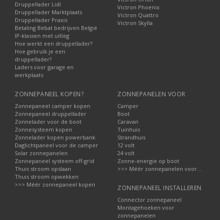
Druppellader Lidl
Victron Phoenix
Druppellader Marktplaats
Victron Quattro
Druppellader Praxis
Victron Skylla
Betaling Bebat bedrijven België
IP-klassen met uitleg
Hoe werkt een druppellader?
Hoe gebruik je een
druppellader?
Laders voor garage en
werkplaats
ZONNEPANEEL KOPEN?
ZONNEPANELEN VOOR
Zonnepaneel camper kopen
Camper
Zonnepaneel druppellader
Boot
Zonnelader voor de boot
Caravan
Zonnesysteem kopen
Tuinhuis
Zonnelader kopen powerbank
Strandhuis
Daglichtpaneel voor de camper
12 volt
Solar zonnepanelen
24 volt
Zonnepaneel systeem off-grid
Zonne-energie op boot
Thuis stroom opslaan
>>> Méér zonnepanelen voor...
Thuis stroom opwekken
>>> Méér zonnepaneel kopen
ZONNEPANEEL INSTALLEREN
Connector zonnepaneel
Montagehoeken voor
zonnepanelen