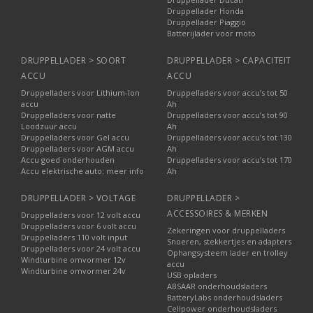
Druppellader Honda
Druppellader Piaggio
Batterijlader voor moto
DRUPPELLADER > SOORT
DRUPPELLADER > CAPACITEIT
ACCU
ACCU
Druppelladers voor Lithium-Ion
Druppelladers voor accu’s tot 50
accu
Ah
Druppelladers voor natte
Druppelladers voor accu’s tot 90
Loodzuur accu
Ah
Druppelladers voor Gel accu
Druppelladers voor accu’s tot 130
Druppelladers voor AGM accu
Ah
Accu goed onderhouden
Druppelladers voor accu’s tot 170
Accu elektrische auto: meer info
Ah
DRUPPELLADER > VOLTAGE
DRUPPELLADER >
ACCESSOIRES & MERKEN
Druppelladers voor 12 volt accu
Druppelladers voor 6 volt accu
Zekeringen voor druppelladers
Druppelladers 110 volt input
Snoeren, stekkertjes en adapters
Druppelladers voor 24 volt accu
Ophangsysteem lader en trolley
Windturbine omvormer 12v
accu
Windturbine omvormer 24v
USB opladers
ABSAAR onderhoudsladers
BatteryLabs onderhoudsladers
Cellpower onderhoudsladers