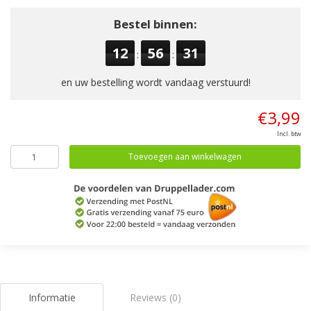
Bestel binnen:
12
56
30
:
:
en uw bestelling wordt vandaag verstuurd!
€3,99
Incl. btw
Toevoegen aan winkelwagen
Informatie
Reviews (0)