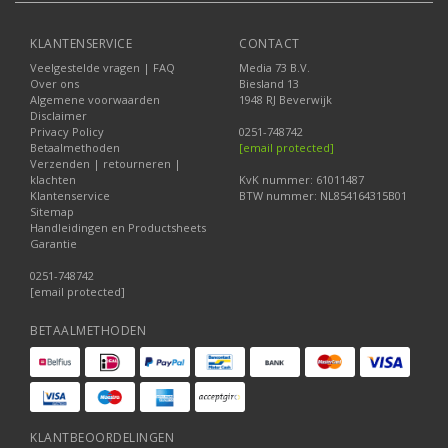
KLANTENSERVICE
CONTACT
Veelgestelde vragen | FAQ
Media 73 B.V.
Over ons
Biesland 13
Algemene voorwaarden
1948 RJ Beverwijk
Disclaimer
Privacy Policy
0251-748742
Betaalmethoden
[email protected]
Verzenden | retourneren |
klachten
KvK nummer: 61011487
Klantenservice
BTW nummer: NL854164315B01
Sitemap
Handleidingen en Productsheets
Garantie
0251-748742
[email protected]
BETAALMETHODEN
KLANTBEOORDELINGEN