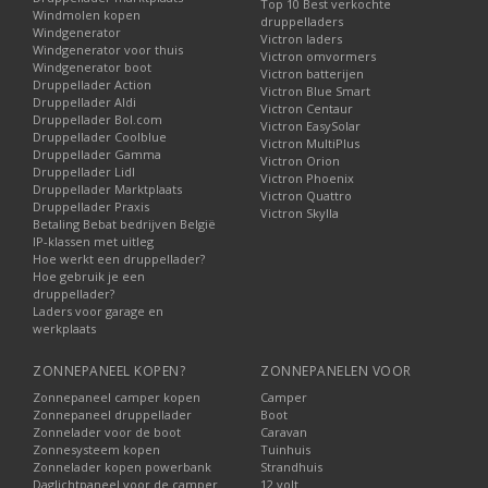
Top 10 Best verkochte
Windmolen kopen
druppelladers
Windgenerator
Victron laders
Windgenerator voor thuis
Victron omvormers
Windgenerator boot
Victron batterijen
Druppellader Action
Victron Blue Smart
Druppellader Aldi
Victron Centaur
Druppellader Bol.com
Victron EasySolar
Druppellader Coolblue
Victron MultiPlus
Druppellader Gamma
Victron Orion
Druppellader Lidl
Victron Phoenix
Druppellader Marktplaats
Victron Quattro
Druppellader Praxis
Victron Skylla
Betaling Bebat bedrijven België
IP-klassen met uitleg
Hoe werkt een druppellader?
Hoe gebruik je een
druppellader?
Laders voor garage en
werkplaats
ZONNEPANEEL KOPEN?
ZONNEPANELEN VOOR
Zonnepaneel camper kopen
Camper
Zonnepaneel druppellader
Boot
Zonnelader voor de boot
Caravan
Zonnesysteem kopen
Tuinhuis
Zonnelader kopen powerbank
Strandhuis
Daglichtpaneel voor de camper
12 volt