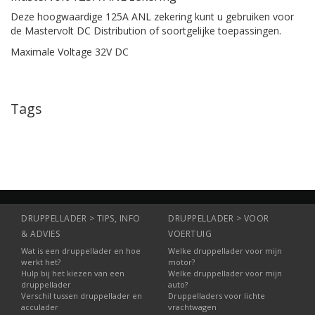
Deze hoogwaardige 125A ANL zekering kunt u gebruiken voor
de Mastervolt DC Distribution of soortgelijke toepassingen.
Maximale Voltage 32V DC
Tags
DRUPPELLADER > TIPS, INFO
DRUPPELLADER > VOOR
& ADVIES
VOERTUIG
Wat is een druppellader en hoe
Welke druppellader voor mijn
werkt het?
motor?
Hulp bij het kiezen van een
Welke druppellader voor mijn
druppellader
auto?
Verschil tussen druppellader en
Druppelladers voor lichte
acculader
vrachtwagen