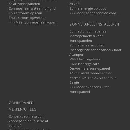
Solar zonnepanelen
24 volt
Zonnepaneel systeem off-grid
Zonne-energie op boot
Thuis stroom opslaan
>>> Méér zonnepanelen voor...
Thuis stroom opwekken
>>> Méér zonnepaneel kopen
ZONNEPANEEL INSTALLEREN
Connector zonnepaneel
Montagehoeken voor
zonnepanelen
Zonnepaneel accu set
Laadregelaar zonnepaneel / boot
/ camper
MPPT laadregelaars
PWM laadregelaars
Omvormers zonnepaneel
12 volt laadstroomverdeler
Norm C10/11ed.2.2 voor ESS in
België
>>> Méér over aansluiten
zonnepaneel
ZONNEPANEEL
MERKEN/UITLEG
Zo werkt zonnestroom
Zonnepanelen in serie of
parallel?