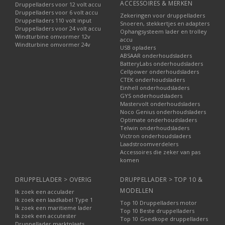
ACCESSOIRES & MERKEN
Druppelladers voor 12 volt accu
Druppelladers voor 6 volt accu
Zekeringen voor druppelladers
Druppelladers 110 volt input
Snoeren, stekkertjes en adapters
Druppelladers voor 24 volt accu
Ophangsysteem lader en trolley
Windturbine omvormer 12v
accu
Windturbine omvormer 24v
USB opladers
ABSAAR onderhoudsladers
BatteryLabs onderhoudsladers
Cellpower onderhoudsladers
CTEK onderhoudsladers
Einhell onderhoudsladers
GYS onderhoudsladers
Mastervolt onderhoudsladers
Noco Genius onderhoudsladers
Optimate onderhoudsladers
Telwin onderhoudsladers
Victron onderhoudsladers
Laadstroomverdelers
Accessoires die zeker van pas
komen
DRUPPELLADER > OVERIG
DRUPPELLADER > TOP 10 &
MODELLEN
Ik zoek een acculader
Ik zoek een laadkabel Type 1
Top 10 Druppelladers motor
Ik zoek een maritieme lader
Top 10 Beste druppelladers
Ik zoek een accutester
Top 10 Goedkope druppelladers
Druppellader marktplaats