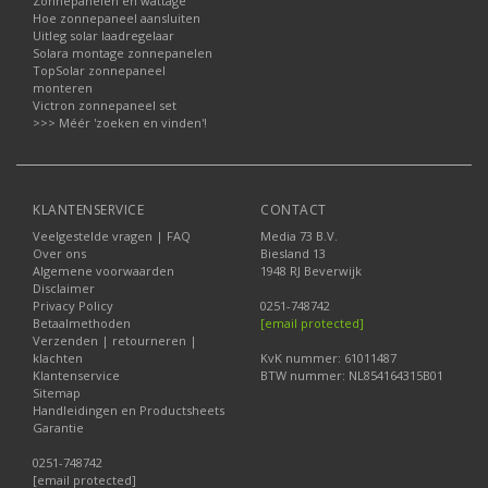
Zonnepanelen en wattage
Hoe zonnepaneel aansluiten
Uitleg solar laadregelaar
Solara montage zonnepanelen
TopSolar zonnepaneel
monteren
Victron zonnepaneel set
>>> Méér 'zoeken en vinden'!
KLANTENSERVICE
CONTACT
Veelgestelde vragen | FAQ
Media 73 B.V.
Over ons
Biesland 13
Algemene voorwaarden
1948 RJ Beverwijk
Disclaimer
Privacy Policy
0251-748742
Betaalmethoden
[email protected]
Verzenden | retourneren |
klachten
KvK nummer: 61011487
Klantenservice
BTW nummer: NL854164315B01
Sitemap
Handleidingen en Productsheets
Garantie
0251-748742
[email protected]