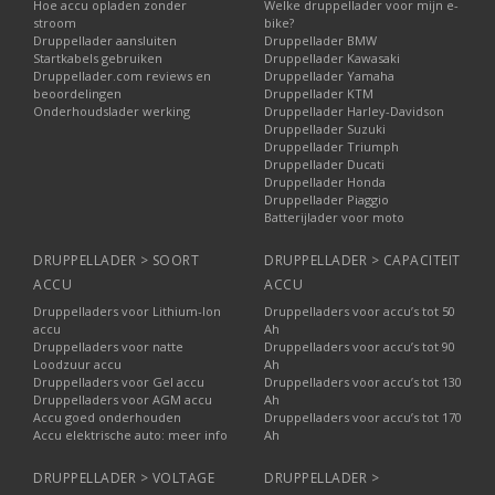
Hoe accu opladen zonder
Welke druppellader voor mijn e-
stroom
bike?
Druppellader aansluiten
Druppellader BMW
Startkabels gebruiken
Druppellader Kawasaki
Druppellader.com reviews en
Druppellader Yamaha
beoordelingen
Druppellader KTM
Onderhoudslader werking
Druppellader Harley-Davidson
Druppellader Suzuki
Druppellader Triumph
Druppellader Ducati
Druppellader Honda
Druppellader Piaggio
Batterijlader voor moto
DRUPPELLADER > SOORT
DRUPPELLADER > CAPACITEIT
ACCU
ACCU
Druppelladers voor Lithium-Ion
Druppelladers voor accu’s tot 50
accu
Ah
Druppelladers voor natte
Druppelladers voor accu’s tot 90
Loodzuur accu
Ah
Druppelladers voor Gel accu
Druppelladers voor accu’s tot 130
Druppelladers voor AGM accu
Ah
Accu goed onderhouden
Druppelladers voor accu’s tot 170
Accu elektrische auto: meer info
Ah
DRUPPELLADER > VOLTAGE
DRUPPELLADER >