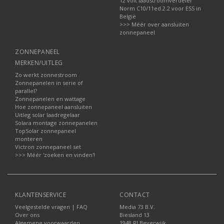
12 volt laadstroomverdeler
Norm C10/11ed.2.2 voor ESS in
België
>>> Méér over aansluiten
zonnepaneel
ZONNEPANEEL
MERKEN/UITLEG
Zo werkt zonnestroom
Zonnepanelen in serie of
parallel?
Zonnepanelen en wattage
Hoe zonnepaneel aansluiten
Uitleg solar laadregelaar
Solara montage zonnepanelen
TopSolar zonnepaneel
monteren
Victron zonnepaneel set
>>> Méér 'zoeken en vinden'!
KLANTENSERVICE
CONTACT
Veelgestelde vragen | FAQ
Media 73 B.V.
Over ons
Biesland 13
Algemene voorwaarden
1948 RJ Beverwijk