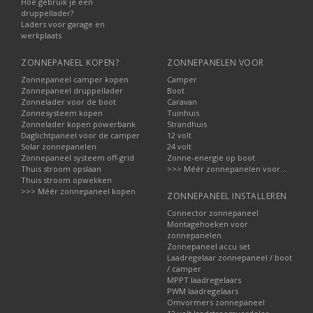
Hoe gebruik je een
druppellader?
Laders voor garage en
werkplaats
ZONNEPANEEL KOPEN?
ZONNEPANELEN VOOR
Zonnepaneel camper kopen
Camper
Zonnepaneel druppellader
Boot
Zonnelader voor de boot
Caravan
Zonnesysteem kopen
Tuinhuis
Zonnelader kopen powerbank
Strandhuis
Daglichtpaneel voor de camper
12 volt
Solar zonnepanelen
24 volt
Zonnepaneel systeem off-grid
Zonne-energie op boot
Thuis stroom opslaan
>>> Méér zonnepanelen voor...
Thuis stroom opwekken
>>> Méér zonnepaneel kopen
ZONNEPANEEL INSTALLEREN
Connector zonnepaneel
Montagehoeken voor
zonnepanelen
Zonnepaneel accu set
Laadregelaar zonnepaneel / boot
/ camper
MPPT laadregelaars
PWM laadregelaars
Omvormers zonnepaneel