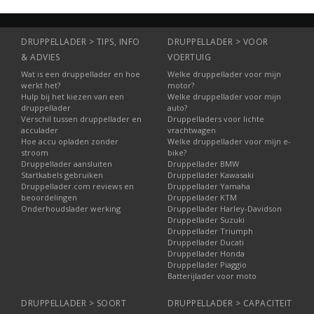
DRUPPELLADER > TIPS, INFO
DRUPPELLADER > VOOR
& ADVIES
VOERTUIG
Wat is een druppellader en hoe
Welke druppellader voor mijn
werkt het?
motor?
Hulp bij het kiezen van een
Welke druppellader voor mijn
druppellader
auto?
Verschil tussen druppellader en
Druppelladers voor lichte
acculader
vrachtwagen
Hoe accu opladen zonder
Welke druppellader voor mijn e-
stroom
bike?
Druppellader aansluiten
Druppellader BMW
Startkabels gebruiken
Druppellader Kawasaki
Druppellader.com reviews en
Druppellader Yamaha
beoordelingen
Druppellader KTM
Onderhoudslader werking
Druppellader Harley-Davidson
Druppellader Suzuki
Druppellader Triumph
Druppellader Ducati
Druppellader Honda
Druppellader Piaggio
Batterijlader voor moto
DRUPPELLADER > SOORT
DRUPPELLADER > CAPACITEIT