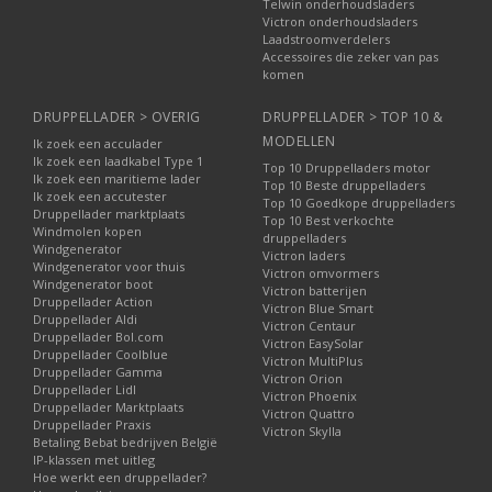
Telwin onderhoudsladers
Victron onderhoudsladers
Laadstroomverdelers
Accessoires die zeker van pas
komen
DRUPPELLADER > OVERIG
DRUPPELLADER > TOP 10 &
MODELLEN
Ik zoek een acculader
Ik zoek een laadkabel Type 1
Top 10 Druppelladers motor
Ik zoek een maritieme lader
Top 10 Beste druppelladers
Ik zoek een accutester
Top 10 Goedkope druppelladers
Druppellader marktplaats
Top 10 Best verkochte
Windmolen kopen
druppelladers
Windgenerator
Victron laders
Windgenerator voor thuis
Victron omvormers
Windgenerator boot
Victron batterijen
Druppellader Action
Victron Blue Smart
Druppellader Aldi
Victron Centaur
Druppellader Bol.com
Victron EasySolar
Druppellader Coolblue
Victron MultiPlus
Druppellader Gamma
Victron Orion
Druppellader Lidl
Victron Phoenix
Druppellader Marktplaats
Victron Quattro
Druppellader Praxis
Victron Skylla
Betaling Bebat bedrijven België
IP-klassen met uitleg
Hoe werkt een druppellader?