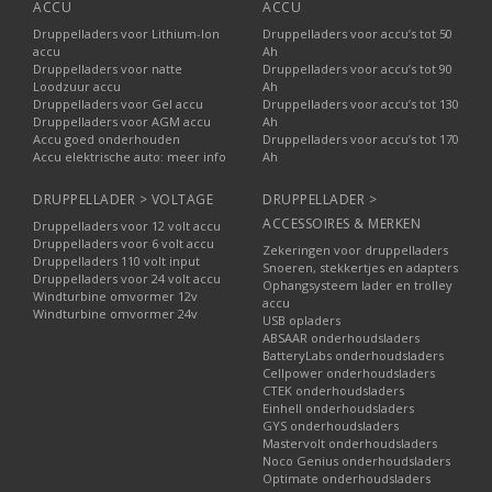
ACCU
ACCU
Druppelladers voor Lithium-Ion
Druppelladers voor accu’s tot 50
accu
Ah
Druppelladers voor natte
Druppelladers voor accu’s tot 90
Loodzuur accu
Ah
Druppelladers voor Gel accu
Druppelladers voor accu’s tot 130
Druppelladers voor AGM accu
Ah
Accu goed onderhouden
Druppelladers voor accu’s tot 170
Accu elektrische auto: meer info
Ah
DRUPPELLADER > VOLTAGE
DRUPPELLADER >
ACCESSOIRES & MERKEN
Druppelladers voor 12 volt accu
Druppelladers voor 6 volt accu
Zekeringen voor druppelladers
Druppelladers 110 volt input
Snoeren, stekkertjes en adapters
Druppelladers voor 24 volt accu
Ophangsysteem lader en trolley
Windturbine omvormer 12v
accu
Windturbine omvormer 24v
USB opladers
ABSAAR onderhoudsladers
BatteryLabs onderhoudsladers
Cellpower onderhoudsladers
CTEK onderhoudsladers
Einhell onderhoudsladers
GYS onderhoudsladers
Mastervolt onderhoudsladers
Noco Genius onderhoudsladers
Optimate onderhoudsladers