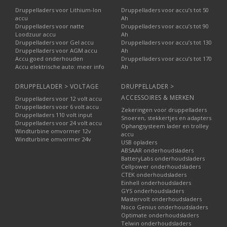
Druppelladers voor Lithium-Ion
Druppelladers voor accu’s tot 50
accu
Ah
Druppelladers voor natte
Druppelladers voor accu’s tot 90
Loodzuur accu
Ah
Druppelladers voor Gel accu
Druppelladers voor accu’s tot 130
Druppelladers voor AGM accu
Ah
Accu goed onderhouden
Druppelladers voor accu’s tot 170
Accu elektrische auto: meer info
Ah
DRUPPELLADER > VOLTAGE
DRUPPELLADER >
ACCESSOIRES & MERKEN
Druppelladers voor 12 volt accu
Druppelladers voor 6 volt accu
Zekeringen voor druppelladers
Druppelladers 110 volt input
Snoeren, stekkertjes en adapters
Druppelladers voor 24 volt accu
Ophangsysteem lader en trolley
Windturbine omvormer 12v
accu
Windturbine omvormer 24v
USB opladers
ABSAAR onderhoudsladers
BatteryLabs onderhoudsladers
Cellpower onderhoudsladers
CTEK onderhoudsladers
Einhell onderhoudsladers
GYS onderhoudsladers
Mastervolt onderhoudsladers
Noco Genius onderhoudsladers
Optimate onderhoudsladers
Telwin onderhoudsladers