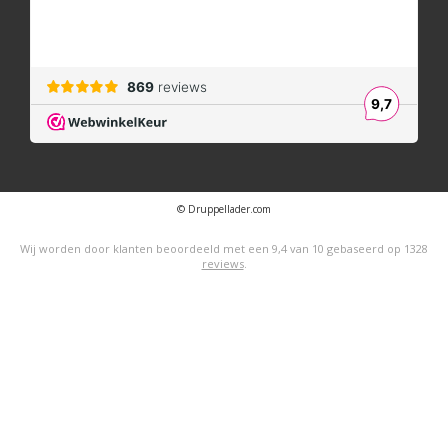
© Druppellader.com
Wij worden door klanten beoordeeld met een
9,4
van
10
gebaseerd op
1328
reviews
.