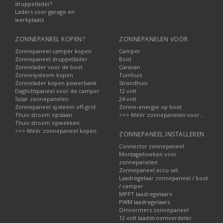
druppellader?
Laders voor garage en
werkplaats
ZONNEPANEEL KOPEN?
ZONNEPANELEN VOOR
Zonnepaneel camper kopen
Camper
Zonnepaneel druppellader
Boot
Zonnelader voor de boot
Caravan
Zonnesysteem kopen
Tuinhuis
Zonnelader kopen powerbank
Strandhuis
Daglichtpaneel voor de camper
12 volt
Solar zonnepanelen
24 volt
Zonnepaneel systeem off-grid
Zonne-energie op boot
Thuis stroom opslaan
>>> Méér zonnepanelen voor...
Thuis stroom opwekken
>>> Méér zonnepaneel kopen
ZONNEPANEEL INSTALLEREN
Connector zonnepaneel
Montagehoeken voor
zonnepanelen
Zonnepaneel accu set
Laadregelaar zonnepaneel / boot
/ camper
MPPT laadregelaars
PWM laadregelaars
Omvormers zonnepaneel
12 volt laadstroomverdeler