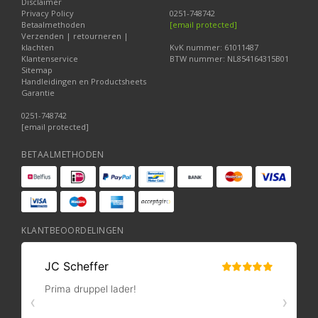
Disclaimer
Privacy Policy
0251-748742
Betaalmethoden
[email protected]
Verzenden | retourneren |
klachten
KvK nummer: 61011487
Klantenservice
BTW nummer: NL854164315B01
Sitemap
Handleidingen en Productsheets
Garantie
0251-748742
[email protected]
BETAALMETHODEN
KLANTBEOORDELINGEN