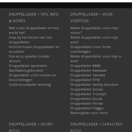
DRUPPELLADER > TIPS, INFO
DRUPPELLADER > VOOR
& ADVIES
VOERTUIG
Wat is een druppellader en hoe
Welke druppellader voor mijn
werkt het?
motor?
Hulp bij het kiezen van een
Welke druppellader voor mijn
druppellader
auto?
Verschil tussen druppellader en
Druppelladers voor lichte
acculader
vrachtwagen
Hoe accu opladen zonder
Welke druppellader voor mijn e-
stroom
bike?
Druppellader aansluiten
Druppellader BMW
Startkabels gebruiken
Druppellader Kawasaki
Druppellader.com reviews en
Druppellader Yamaha
beoordelingen
Druppellader KTM
Onderhoudslader werking
Druppellader Harley-Davidson
Druppellader Suzuki
Druppellader Triumph
Druppellader Ducati
Druppellader Honda
Druppellader Piaggio
Batterijlader voor moto
DRUPPELLADER > SOORT
DRUPPELLADER > CAPACITEIT
ACCU
ACCU