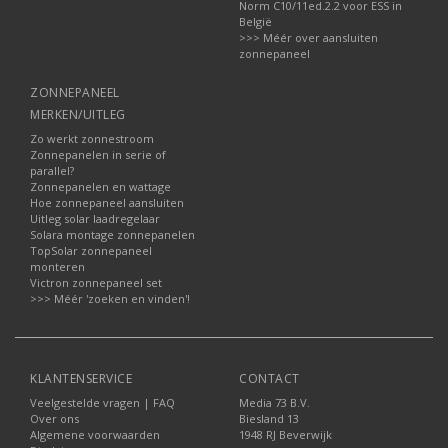
Norm C10/11ed.2.2 voor ESS in
België
>>> Méér over aansluiten
zonnepaneel
ZONNEPANEEL
MERKEN/UITLEG
Zo werkt zonnestroom
Zonnepanelen in serie of
parallel?
Zonnepanelen en wattage
Hoe zonnepaneel aansluiten
Uitleg solar laadregelaar
Solara montage zonnepanelen
TopSolar zonnepaneel
monteren
Victron zonnepaneel set
>>> Méér 'zoeken en vinden'!
KLANTENSERVICE
CONTACT
Veelgestelde vragen | FAQ
Media 73 B.V.
Over ons
Biesland 13
Algemene voorwaarden
1948 RJ Beverwijk