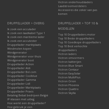
Victron onderhoudsladers
Laadstroomverdelers
Accessoires die zeker van pas
komen
DRUPPELLADER > OVERIG
DRUPPELLADER > TOP 10 &
MODELLEN
Ik zoek een acculader
Ik zoek een laadkabel Type 1
Top 10 Druppelladers motor
Ik zoek een maritieme lader
Top 10 Beste druppelladers
Ik zoek een accutester
Top 10 Goedkope druppelladers
Druppellader marktplaats
Top 10 Best verkochte
Windmolen kopen
druppelladers
Windgenerator
Victron laders
Windgenerator voor thuis
Victron omvormers
Windgenerator boot
Victron batterijen
Druppellader Action
Victron Blue Smart
Druppellader Aldi
Victron Centaur
Druppellader Bol.com
Victron EasySolar
Druppellader Coolblue
Victron MultiPlus
Druppellader Gamma
Victron Orion
Druppellader Lidl
Victron Phoenix
Druppellader Marktplaats
Victron Quattro
Druppellader Praxis
Victron Skylla
Betaling Bebat bedrijven België
IP-klassen met uitleg
Hoe werkt een druppellader?
Hoe gebruik je een