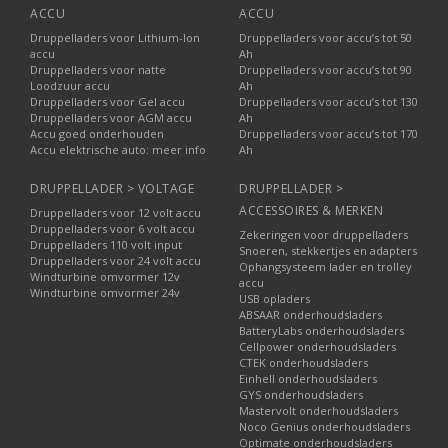
ACCU
ACCU
Druppelladers voor Lithium-Ion
Druppelladers voor accu’s tot 50
accu
Ah
Druppelladers voor natte
Druppelladers voor accu’s tot 90
Loodzuur accu
Ah
Druppelladers voor Gel accu
Druppelladers voor accu’s tot 130
Druppelladers voor AGM accu
Ah
Accu goed onderhouden
Druppelladers voor accu’s tot 170
Accu elektrische auto: meer info
Ah
DRUPPELLADER > VOLTAGE
DRUPPELLADER >
ACCESSOIRES & MERKEN
Druppelladers voor 12 volt accu
Druppelladers voor 6 volt accu
Zekeringen voor druppelladers
Druppelladers 110 volt input
Snoeren, stekkertjes en adapters
Druppelladers voor 24 volt accu
Ophangsysteem lader en trolley
Windturbine omvormer 12v
accu
Windturbine omvormer 24v
USB opladers
ABSAAR onderhoudsladers
BatteryLabs onderhoudsladers
Cellpower onderhoudsladers
CTEK onderhoudsladers
Einhell onderhoudsladers
GYS onderhoudsladers
Mastervolt onderhoudsladers
Noco Genius onderhoudsladers
Optimate onderhoudsladers