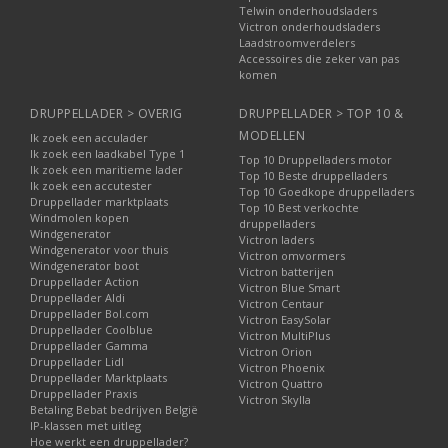
Telwin onderhoudsladers
Victron onderhoudsladers
Laadstroomverdelers
Accessoires die zeker van pas
komen
DRUPPELLADER > OVERIG
DRUPPELLADER > TOP 10 &
MODELLEN
Ik zoek een acculader
Ik zoek een laadkabel Type 1
Top 10 Druppelladers motor
Ik zoek een maritieme lader
Top 10 Beste druppelladers
Ik zoek een accutester
Top 10 Goedkope druppelladers
Druppellader marktplaats
Top 10 Best verkochte
Windmolen kopen
druppelladers
Windgenerator
Victron laders
Windgenerator voor thuis
Victron omvormers
Windgenerator boot
Victron batterijen
Druppellader Action
Victron Blue Smart
Druppellader Aldi
Victron Centaur
Druppellader Bol.com
Victron EasySolar
Druppellader Coolblue
Victron MultiPlus
Druppellader Gamma
Victron Orion
Druppellader Lidl
Victron Phoenix
Druppellader Marktplaats
Victron Quattro
Druppellader Praxis
Victron Skylla
Betaling Bebat bedrijven België
IP-klassen met uitleg
Hoe werkt een druppellader?