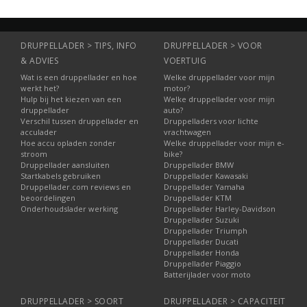
DRUPPELLADER > TIPS, INFO
DRUPPELLADER > VOOR
& ADVIES
VOERTUIG
Wat is een druppellader en hoe
Welke druppellader voor mijn
werkt het?
motor?
Hulp bij het kiezen van een
Welke druppellader voor mijn
druppellader
auto?
Verschil tussen druppellader en
Druppelladers voor lichte
acculader
vrachtwagen
Hoe accu opladen zonder
Welke druppellader voor mijn e-
stroom
bike?
Druppellader aansluiten
Druppellader BMW
Startkabels gebruiken
Druppellader Kawasaki
Druppellader.com reviews en
Druppellader Yamaha
beoordelingen
Druppellader KTM
Onderhoudslader werking
Druppellader Harley-Davidson
Druppellader Suzuki
Druppellader Triumph
Druppellader Ducati
Druppellader Honda
Druppellader Piaggio
Batterijlader voor moto
DRUPPELLADER > SOORT
DRUPPELLADER > CAPACITEIT