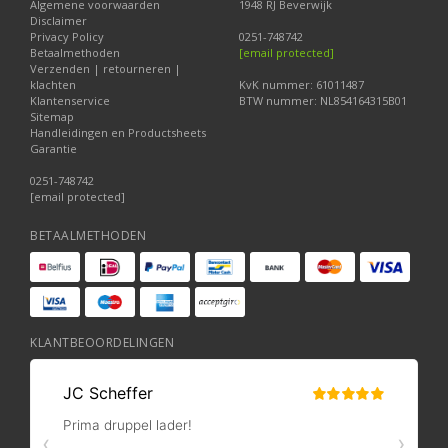
Algemene voorwaarden
1948 RJ Beverwijk
Disclaimer
Privacy Policy
0251-748742
Betaalmethoden
[email protected]
Verzenden | retourneren |
klachten
KvK nummer: 61011487
Klantenservice
BTW nummer: NL854164315B01
Sitemap
Handleidingen en Productsheets
Garantie
0251-748742
[email protected]
BETAALMETHODEN
KLANTBEOORDELINGEN