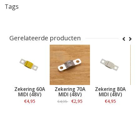
Tags
Gerelateerde producten
0A
Zekering 60A
Zekering 70A
Zekering 80A
Ze
)
MIDI (48V)
MIDI (48V)
MIDI (48V)
MI
€4,95
€2,95
€4,95
€4,95
Informatie
Informatie
Informatie