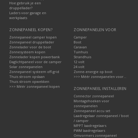
Hoe gebruik je een
druppellader?
Laders voor garage en
werkplaats
ZONNEPANEEL KOPEN?
ZONNEPANELEN VOOR
Zonnepaneel camper kopen
Camper
Zonnepaneel druppellader
Boot
Zonnelader voor de boot
Caravan
Zonnesysteem kopen
Tuinhuis
Zonnelader kopen powerbank
Strandhuis
Daglichtpaneel voor de camper
12 volt
Solar zonnepanelen
24 volt
Zonnepaneel systeem off-grid
Zonne-energie op boot
Thuis stroom opslaan
>>> Méér zonnepanelen voor...
Thuis stroom opwekken
>>> Méér zonnepaneel kopen
ZONNEPANEEL INSTALLEREN
Connector zonnepaneel
Montagehoeken voor
zonnepanelen
Zonnepaneel accu set
Laadregelaar zonnepaneel / boot
/ camper
MPPT laadregelaars
PWM laadregelaars
Omvormers zonnepaneel