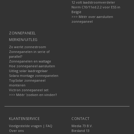
12 volt laadstroomverdeler
Norm C10/11ed.2.2 voor ESS in
België
>>> Méér over aansluiten
zonnepaneel
ZONNEPANEEL
MERKEN/UITLEG
Zo werkt zonnestroom
Zonnepanelen in serie of
parallel?
Zonnepanelen en wattage
Hoe zonnepaneel aansluiten
Uitleg solar laadregelaar
Solara montage zonnepanelen
TopSolar zonnepaneel
monteren
Victron zonnepaneel set
>>> Méér 'zoeken en vinden'!
KLANTENSERVICE
CONTACT
Veelgestelde vragen | FAQ
Media 73 B.V.
Over ons
Biesland 13