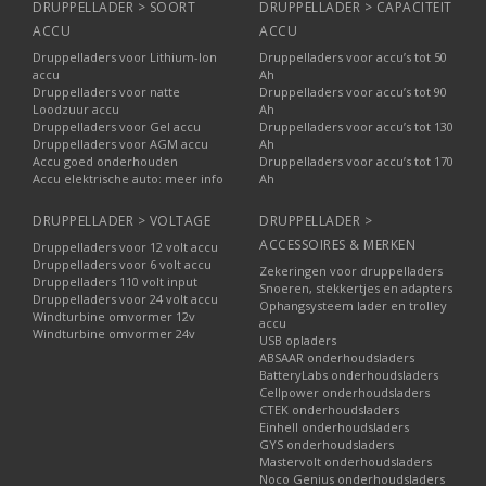
DRUPPELLADER > SOORT
DRUPPELLADER > CAPACITEIT
ACCU
ACCU
Druppelladers voor Lithium-Ion
Druppelladers voor accu’s tot 50
accu
Ah
Druppelladers voor natte
Druppelladers voor accu’s tot 90
Loodzuur accu
Ah
Druppelladers voor Gel accu
Druppelladers voor accu’s tot 130
Druppelladers voor AGM accu
Ah
Accu goed onderhouden
Druppelladers voor accu’s tot 170
Accu elektrische auto: meer info
Ah
DRUPPELLADER > VOLTAGE
DRUPPELLADER >
ACCESSOIRES & MERKEN
Druppelladers voor 12 volt accu
Druppelladers voor 6 volt accu
Zekeringen voor druppelladers
Druppelladers 110 volt input
Snoeren, stekkertjes en adapters
Druppelladers voor 24 volt accu
Ophangsysteem lader en trolley
Windturbine omvormer 12v
accu
Windturbine omvormer 24v
USB opladers
ABSAAR onderhoudsladers
BatteryLabs onderhoudsladers
Cellpower onderhoudsladers
CTEK onderhoudsladers
Einhell onderhoudsladers
GYS onderhoudsladers
Mastervolt onderhoudsladers
Noco Genius onderhoudsladers