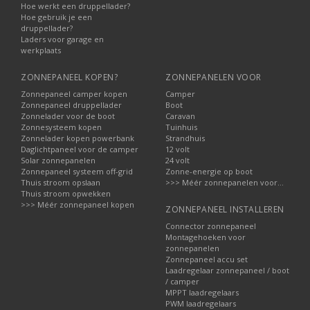
Hoe werkt een druppellader?
Hoe gebruik je een
druppellader?
Laders voor garage en
werkplaats
ZONNEPANEEL KOPEN?
ZONNEPANELEN VOOR
Zonnepaneel camper kopen
Camper
Zonnepaneel druppellader
Boot
Zonnelader voor de boot
Caravan
Zonnesysteem kopen
Tuinhuis
Zonnelader kopen powerbank
Strandhuis
Daglichtpaneel voor de camper
12 volt
Solar zonnepanelen
24 volt
Zonnepaneel systeem off-grid
Zonne-energie op boot
Thuis stroom opslaan
>>> Méér zonnepanelen voor...
Thuis stroom opwekken
>>> Méér zonnepaneel kopen
ZONNEPANEEL INSTALLEREN
Connector zonnepaneel
Montagehoeken voor
zonnepanelen
Zonnepaneel accu set
Laadregelaar zonnepaneel / boot
/ camper
MPPT laadregelaars
PWM laadregelaars