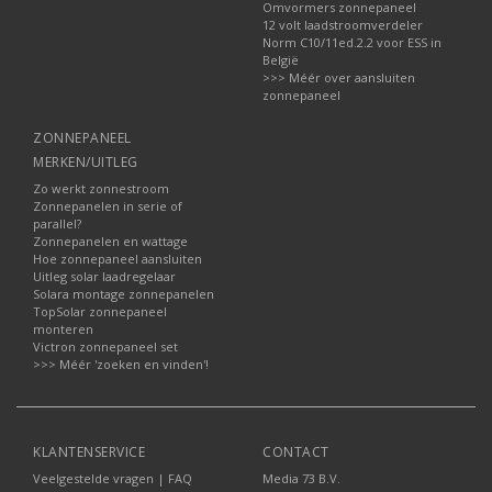
Omvormers zonnepaneel
12 volt laadstroomverdeler
Norm C10/11ed.2.2 voor ESS in
België
>>> Méér over aansluiten
zonnepaneel
ZONNEPANEEL
MERKEN/UITLEG
Zo werkt zonnestroom
Zonnepanelen in serie of
parallel?
Zonnepanelen en wattage
Hoe zonnepaneel aansluiten
Uitleg solar laadregelaar
Solara montage zonnepanelen
TopSolar zonnepaneel
monteren
Victron zonnepaneel set
>>> Méér 'zoeken en vinden'!
KLANTENSERVICE
CONTACT
Veelgestelde vragen | FAQ
Media 73 B.V.