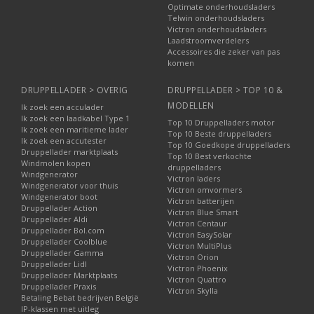
Optimate onderhoudsladers
Telwin onderhoudsladers
Victron onderhoudsladers
Laadstroomverdelers
Accessoires die zeker van pas
komen
DRUPPELLADER > OVERIG
DRUPPELLADER > TOP 10 &
MODELLEN
Ik zoek een acculader
Ik zoek een laadkabel Type 1
Top 10 Druppelladers motor
Ik zoek een maritieme lader
Top 10 Beste druppelladers
Ik zoek een accutester
Top 10 Goedkope druppelladers
Druppellader marktplaats
Top 10 Best verkochte
Windmolen kopen
druppelladers
Windgenerator
Victron laders
Windgenerator voor thuis
Victron omvormers
Windgenerator boot
Victron batterijen
Druppellader Action
Victron Blue Smart
Druppellader Aldi
Victron Centaur
Druppellader Bol.com
Victron EasySolar
Druppellader Coolblue
Victron MultiPlus
Druppellader Gamma
Victron Orion
Druppellader Lidl
Victron Phoenix
Druppellader Marktplaats
Victron Quattro
Druppellader Praxis
Victron Skylla
Betaling Bebat bedrijven België
IP-klassen met uitleg