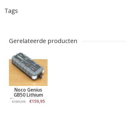
Tags
Gerelateerde producten
Noco Genius
GB50 Lithium
Plus Jumpstarter
€159,95
€189,95
1500A
Informatie