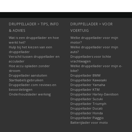
DRUPPELLADER > TIPS, INFO
DRUPPELLADER > VOOR
& ADVIES
VOERTUIG
Wat is een druppellader en hoe
Welke druppellader voor mijn
werkt het?
motor?
Hulp bij het kiezen van een
Welke druppellader voor mijn
druppellader
auto?
Verschil tussen druppellader en
Druppelladers voor lichte
acculader
vrachtwagen
Hoe accu opladen zonder
Welke druppellader voor mijn e-
stroom
bike?
Druppellader aansluiten
Druppellader BMW
Startkabels gebruiken
Druppellader Kawasaki
Druppellader.com reviews en
Druppellader Yamaha
beoordelingen
Druppellader KTM
Onderhoudslader werking
Druppellader Harley-Davidson
Druppellader Suzuki
Druppellader Triumph
Druppellader Ducati
Druppellader Honda
Druppellader Piaggio
Batterijlader voor moto