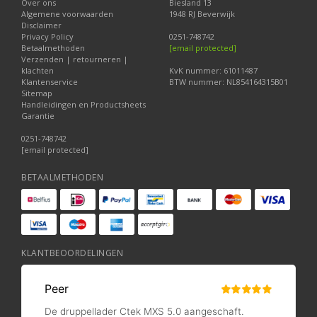
Over ons
Biesland 13
Algemene voorwaarden
1948 RJ Beverwijk
Disclaimer
Privacy Policy
0251-748742
Betaalmethoden
[email protected]
Verzenden | retourneren |
klachten
KvK nummer: 61011487
Klantenservice
BTW nummer: NL854164315B01
Sitemap
Handleidingen en Productsheets
Garantie
0251-748742
[email protected]
BETAALMETHODEN
KLANTBEOORDELINGEN