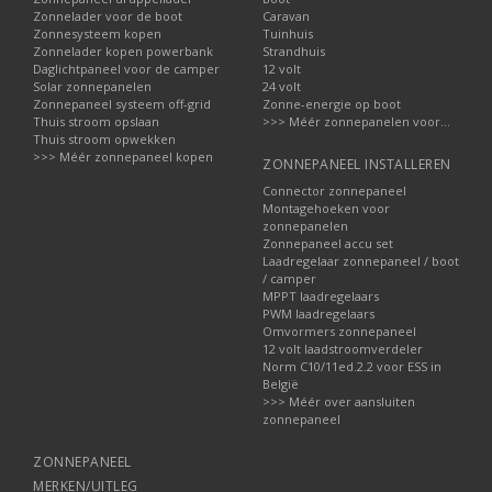
Zonnelader voor de boot
Caravan
Zonnesysteem kopen
Tuinhuis
Zonnelader kopen powerbank
Strandhuis
Daglichtpaneel voor de camper
12 volt
Solar zonnepanelen
24 volt
Zonnepaneel systeem off-grid
Zonne-energie op boot
Thuis stroom opslaan
>>> Méér zonnepanelen voor...
Thuis stroom opwekken
>>> Méér zonnepaneel kopen
ZONNEPANEEL INSTALLEREN
Connector zonnepaneel
Montagehoeken voor
zonnepanelen
Zonnepaneel accu set
Laadregelaar zonnepaneel / boot
/ camper
MPPT laadregelaars
PWM laadregelaars
Omvormers zonnepaneel
12 volt laadstroomverdeler
Norm C10/11ed.2.2 voor ESS in
België
>>> Méér over aansluiten
zonnepaneel
ZONNEPANEEL
MERKEN/UITLEG