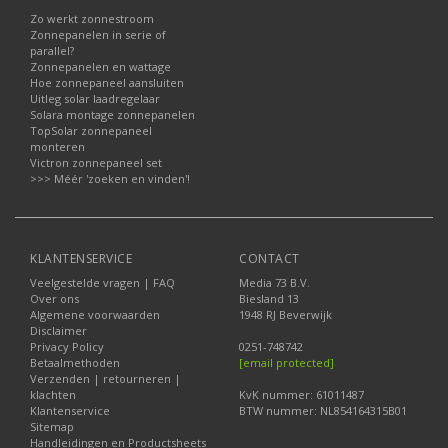
Zo werkt zonnestroom
Zonnepanelen in serie of
parallel?
Zonnepanelen en wattage
Hoe zonnepaneel aansluiten
Uitleg solar laadregelaar
Solara montage zonnepanelen
TopSolar zonnepaneel
monteren
Victron zonnepaneel set
>>> Méér 'zoeken en vinden'!
KLANTENSERVICE
CONTACT
Veelgestelde vragen | FAQ
Media 73 B.V.
Over ons
Biesland 13
Algemene voorwaarden
1948 RJ Beverwijk
Disclaimer
Privacy Policy
0251-748742
Betaalmethoden
[email protected]
Verzenden | retourneren |
klachten
KvK nummer: 61011487
Klantenservice
BTW nummer: NL854164315B01
Sitemap
Handleidingen en Productsheets