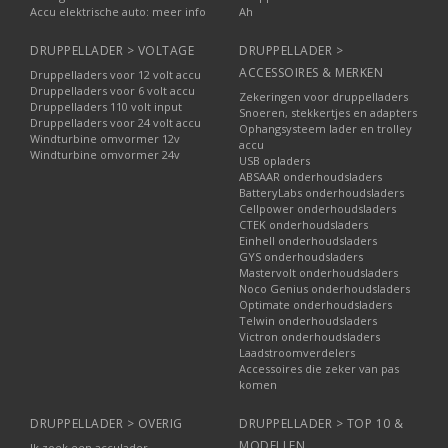
Accu elektrische auto: meer info
Ah
DRUPPELLADER > VOLTAGE
DRUPPELLADER >
ACCESSOIRES & MERKEN
Druppelladers voor 12 volt accu
Druppelladers voor 6 volt accu
Zekeringen voor druppelladers
Druppelladers 110 volt input
Snoeren, stekkertjes en adapters
Druppelladers voor 24 volt accu
Ophangsysteem lader en trolley
Windturbine omvormer 12v
accu
Windturbine omvormer 24v
USB opladers
ABSAAR onderhoudsladers
BatteryLabs onderhoudsladers
Cellpower onderhoudsladers
CTEK onderhoudsladers
Einhell onderhoudsladers
GYS onderhoudsladers
Mastervolt onderhoudsladers
Noco Genius onderhoudsladers
Optimate onderhoudsladers
Telwin onderhoudsladers
Victron onderhoudsladers
Laadstroomverdelers
Accessoires die zeker van pas
komen
DRUPPELLADER > OVERIG
DRUPPELLADER > TOP 10 &
MODELLEN
Ik zoek een acculader