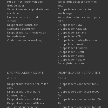
Hulp bij het kiezen van een
Welke druppellader voor mijn
druppellader
auto?
Verschil tussen druppellader en
Druppelladers voor lichte
acculader
vrachtwagen
Hoe accu opladen zonder
Welke druppellader voor mijn e-
stroom
bike?
Druppellader aansluiten
Druppellader BMW
Startkabels gebruiken
Druppellader Kawasaki
Druppellader.com reviews en
Druppellader Yamaha
beoordelingen
Druppellader KTM
Onderhoudslader werking
Druppellader Harley-Davidson
Druppellader Suzuki
Druppellader Triumph
Druppellader Ducati
Druppellader Honda
Druppellader Piaggio
Batterijlader voor moto
DRUPPELLADER > SOORT
DRUPPELLADER > CAPACITEIT
ACCU
ACCU
Druppelladers voor Lithium-Ion
Druppelladers voor accu’s tot 50
accu
Ah
Druppelladers voor natte
Druppelladers voor accu’s tot 90
Loodzuur accu
Ah
Druppelladers voor Gel accu
Druppelladers voor accu’s tot 130
Druppelladers voor AGM accu
Ah
Accu goed onderhouden
Druppelladers voor accu’s tot 170