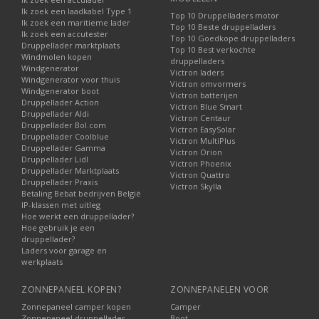
Ik zoek een laadkabel Type 1
Top 10 Druppelladers motor
Ik zoek een maritieme lader
Top 10 Beste druppelladers
Ik zoek een accutester
Top 10 Goedkope druppelladers
Druppellader marktplaats
Top 10 Best verkochte
Windmolen kopen
druppelladers
Windgenerator
Victron laders
Windgenerator voor thuis
Victron omvormers
Windgenerator boot
Victron batterijen
Druppellader Action
Victron Blue Smart
Druppellader Aldi
Victron Centaur
Druppellader Bol.com
Victron EasySolar
Druppellader Coolblue
Victron MultiPlus
Druppellader Gamma
Victron Orion
Druppellader Lidl
Victron Phoenix
Druppellader Marktplaats
Victron Quattro
Druppellader Praxis
Victron Skylla
Betaling Bebat bedrijven België
IP-klassen met uitleg
Hoe werkt een druppellader?
Hoe gebruik je een
druppellader?
Laders voor garage en
werkplaats
ZONNEPANEEL KOPEN?
ZONNEPANELEN VOOR
Zonnepaneel camper kopen
Camper
Zonnepaneel druppellader
Boot