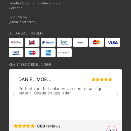
Handleidingen en Productsheets
Garantie
0251-748742
[email protected]
BETAALMETHODEN
KLANTBEOORDELINGEN