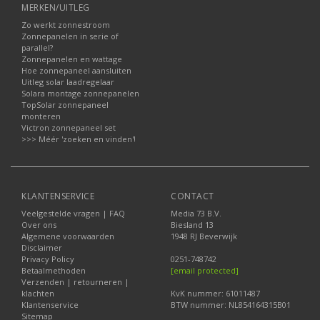
MERKEN/UITLEG
Zo werkt zonnestroom
Zonnepanelen in serie of
parallel?
Zonnepanelen en wattage
Hoe zonnepaneel aansluiten
Uitleg solar laadregelaar
Solara montage zonnepanelen
TopSolar zonnepaneel
monteren
Victron zonnepaneel set
>>> Méér 'zoeken en vinden'!
KLANTENSERVICE
CONTACT
Veelgestelde vragen | FAQ
Media 73 B.V.
Over ons
Biesland 13
Algemene voorwaarden
1948 RJ Beverwijk
Disclaimer
Privacy Policy
0251-748742
Betaalmethoden
[email protected]
Verzenden | retourneren |
klachten
KvK nummer: 61011487
Klantenservice
BTW nummer: NL854164315B01
Sitemap