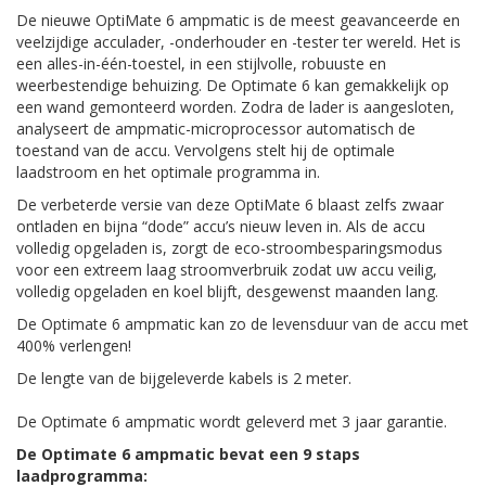
De nieuwe OptiMate 6 ampmatic is de meest geavanceerde en
veelzijdige acculader, -onderhouder en -tester ter wereld. Het is
een alles-in-één-toestel, in een stijlvolle, robuuste en
weerbestendige behuizing. De Optimate 6 kan gemakkelijk op
een wand gemonteerd worden. Zodra de lader is aangesloten,
analyseert de ampmatic-microprocessor automatisch de
toestand van de accu. Vervolgens stelt hij de optimale
laadstroom en het optimale programma in.
De verbeterde versie van deze OptiMate 6 blaast zelfs zwaar
ontladen en bijna “dode” accu’s nieuw leven in. Als de accu
volledig opgeladen is, zorgt de eco-stroombesparingsmodus
voor een extreem laag stroomverbruik zodat uw accu veilig,
volledig opgeladen en koel blijft, desgewenst maanden lang.
De Optimate 6 ampmatic kan zo de levensduur van de accu met
400% verlengen!
De lengte van de bijgeleverde kabels is 2 meter.
De Optimate 6 ampmatic wordt geleverd met 3 jaar garantie.
De Optimate 6 ampmatic bevat een 9 staps
laadprogramma: