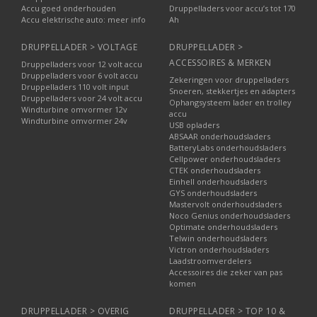
Accu goed onderhouden
Druppelladers voor accu’s tot 170
Accu elektrische auto: meer info
Ah
DRUPPELLADER > VOLTAGE
DRUPPELLADER >
ACCESSOIRES & MERKEN
Druppelladers voor 12 volt accu
Druppelladers voor 6 volt accu
Zekeringen voor druppelladers
Druppelladers 110 volt input
Snoeren, stekkertjes en adapters
Druppelladers voor 24 volt accu
Ophangsysteem lader en trolley
Windturbine omvormer 12v
accu
Windturbine omvormer 24v
USB opladers
ABSAAR onderhoudsladers
BatteryLabs onderhoudsladers
Cellpower onderhoudsladers
CTEK onderhoudsladers
Einhell onderhoudsladers
GYS onderhoudsladers
Mastervolt onderhoudsladers
Noco Genius onderhoudsladers
Optimate onderhoudsladers
Telwin onderhoudsladers
Victron onderhoudsladers
Laadstroomverdelers
Accessoires die zeker van pas
komen
DRUPPELLADER > OVERIG
DRUPPELLADER > TOP 10 &