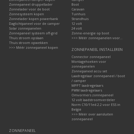
Zonnepaneel druppellader
Boot
Zonnelader voor de boot
Caravan
Zonnesysteem kopen
Tuinhuis
Zonnelader kopen powerbank
Strandhuis
Daglichtpaneel voor de camper
12 volt
Solar zonnepanelen
24 volt
Zonnepaneel systeem off-grid
Zonne-energie op boot
Thuis stroom opslaan
>>> Méér zonnepanelen voor...
Thuis stroom opwekken
>>> Méér zonnepaneel kopen
ZONNEPANEEL INSTALLEREN
Connector zonnepaneel
Montagehoeken voor
zonnepanelen
Zonnepaneel accu set
Laadregelaar zonnepaneel / boot
/ camper
MPPT laadregelaars
PWM laadregelaars
Omvormers zonnepaneel
12 volt laadstroomverdeler
Norm C10/11ed.2.2 voor ESS in
België
>>> Méér over aansluiten
zonnepaneel
ZONNEPANEEL