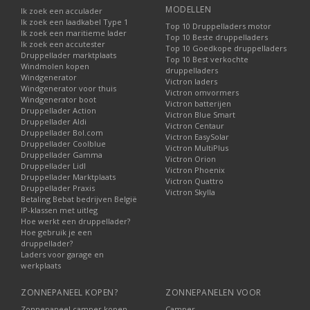
MODELLEN
Ik zoek een acculader
Ik zoek een laadkabel Type 1
Top 10 Druppelladers motor
Ik zoek een maritieme lader
Top 10 Beste druppelladers
Ik zoek een accutester
Top 10 Goedkope druppelladers
Druppellader marktplaats
Top 10 Best verkochte
Windmolen kopen
druppelladers
Windgenerator
Victron laders
Windgenerator voor thuis
Victron omvormers
Windgenerator boot
Victron batterijen
Druppellader Action
Victron Blue Smart
Druppellader Aldi
Victron Centaur
Druppellader Bol.com
Victron EasySolar
Druppellader Coolblue
Victron MultiPlus
Druppellader Gamma
Victron Orion
Druppellader Lidl
Victron Phoenix
Druppellader Marktplaats
Victron Quattro
Druppellader Praxis
Victron Skylla
Betaling Bebat bedrijven België
IP-klassen met uitleg
Hoe werkt een druppellader?
Hoe gebruik je een
druppellader?
Laders voor garage en
werkplaats
ZONNEPANEEL KOPEN?
ZONNEPANELEN VOOR
Zonnepaneel camper kopen
Camper