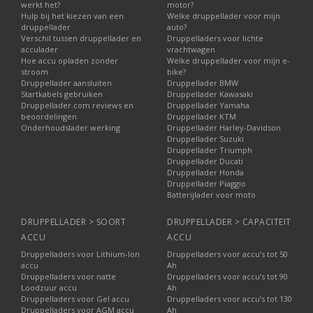
werkt het?
motor?
Hulp bij het kiezen van een
Welke druppellader voor mijn
druppellader
auto?
Verschil tussen druppellader en
Druppelladers voor lichte
acculader
vrachtwagen
Hoe accu opladen zonder
Welke druppellader voor mijn e-
stroom
bike?
Druppellader aansluiten
Druppellader BMW
Startkabels gebruiken
Druppellader Kawasaki
Druppellader.com reviews en
Druppellader Yamaha
beoordelingen
Druppellader KTM
Onderhoudslader werking
Druppellader Harley-Davidson
Druppellader Suzuki
Druppellader Triumph
Druppellader Ducati
Druppellader Honda
Druppellader Piaggio
Batterijlader voor moto
DRUPPELLADER > SOORT
DRUPPELLADER > CAPACITEIT
ACCU
ACCU
Druppelladers voor Lithium-Ion
Druppelladers voor accu’s tot 50
accu
Ah
Druppelladers voor natte
Druppelladers voor accu’s tot 90
Loodzuur accu
Ah
Druppelladers voor Gel accu
Druppelladers voor accu’s tot 130
Druppelladers voor AGM accu
Ah