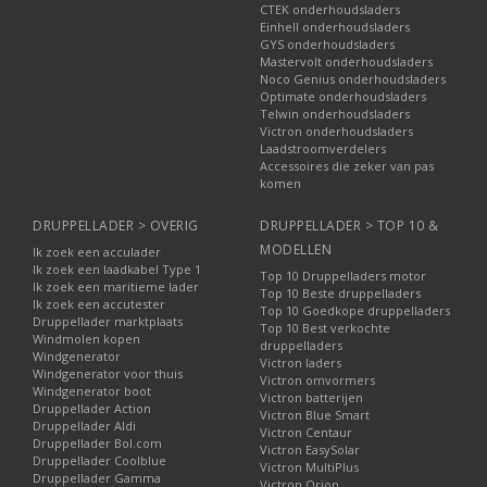
CTEK onderhoudsladers
Einhell onderhoudsladers
GYS onderhoudsladers
Mastervolt onderhoudsladers
Noco Genius onderhoudsladers
Optimate onderhoudsladers
Telwin onderhoudsladers
Victron onderhoudsladers
Laadstroomverdelers
Accessoires die zeker van pas
komen
DRUPPELLADER > OVERIG
DRUPPELLADER > TOP 10 &
MODELLEN
Ik zoek een acculader
Ik zoek een laadkabel Type 1
Top 10 Druppelladers motor
Ik zoek een maritieme lader
Top 10 Beste druppelladers
Ik zoek een accutester
Top 10 Goedkope druppelladers
Druppellader marktplaats
Top 10 Best verkochte
Windmolen kopen
druppelladers
Windgenerator
Victron laders
Windgenerator voor thuis
Victron omvormers
Windgenerator boot
Victron batterijen
Druppellader Action
Victron Blue Smart
Druppellader Aldi
Victron Centaur
Druppellader Bol.com
Victron EasySolar
Druppellader Coolblue
Victron MultiPlus
Druppellader Gamma
Victron Orion