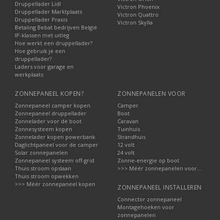
Druppellader Lidl
Victron Phoenix
Druppellader Marktplaats
Victron Quattro
Druppellader Praxis
Victron Skylla
Betaling Bebat bedrijven België
IP-klassen met uitleg
Hoe werkt een druppellader?
Hoe gebruik je een
druppellader?
Laders voor garage en
werkplaats
ZONNEPANEEL KOPEN?
ZONNEPANELEN VOOR
Zonnepaneel camper kopen
Camper
Zonnepaneel druppellader
Boot
Zonnelader voor de boot
Caravan
Zonnesysteem kopen
Tuinhuis
Zonnelader kopen powerbank
Strandhuis
Daglichtpaneel voor de camper
12 volt
Solar zonnepanelen
24 volt
Zonnepaneel systeem off-grid
Zonne-energie op boot
Thuis stroom opslaan
>>> Méér zonnepanelen voor...
Thuis stroom opwekken
>>> Méér zonnepaneel kopen
ZONNEPANEEL INSTALLEREN
Connector zonnepaneel
Montagehoeken voor
zonnepanelen