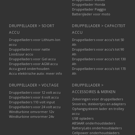
Druppellader Honda
Druppellader Piaggio
Batterijlader voor moto
DRUPPELLADER > SOORT
DRUPPELLADER > CAPACITEIT
ACCU
ACCU
Druppelladers voor Lithium-Ion
Druppelladers voor accu’s tot 50
accu
Ah
Druppelladers voor natte
Druppelladers voor accu’s tot 90
Loodzuur accu
Ah
Druppelladers voor Gel accu
Druppelladers voor accu’s tot 130
Druppelladers voor AGM accu
Ah
Accu goed onderhouden
Druppelladers voor accu’s tot 170
Accu elektrische auto: meer info
Ah
DRUPPELLADER > VOLTAGE
DRUPPELLADER >
ACCESSOIRES & MERKEN
Druppelladers voor 12 volt accu
Druppelladers voor 6 volt accu
Zekeringen voor druppelladers
Druppelladers 110 volt input
Snoeren, stekkertjes en adapters
Druppelladers voor 24 volt accu
Ophangsysteem lader en trolley
Windturbine omvormer 12v
accu
Windturbine omvormer 24v
USB opladers
ABSAAR onderhoudsladers
BatteryLabs onderhoudsladers
Cellpower onderhoudsladers