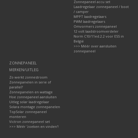
Zonnepaneel accu set
Laadregelaar zonnepaneel / boot
/ camper
MPPT laadregelaars
PWM laadregelaars
Omvormers zonnepaneel
12 volt laadstroomverdeler
Norm C10/11ed.2.2 voor ESS in
België
>>> Méér over aansluiten
zonnepaneel
ZONNEPANEEL
MERKEN/UITLEG
Zo werkt zonnestroom
Zonnepanelen in serie of
parallel?
Zonnepanelen en wattage
Hoe zonnepaneel aansluiten
Uitleg solar laadregelaar
Solara montage zonnepanelen
TopSolar zonnepaneel
monteren
Victron zonnepaneel set
>>> Méér 'zoeken en vinden'!