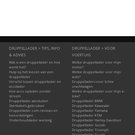
Informatie
Informatie
Informatie
Informat
DRUPPELLADER > TIPS, INFO
DRUPPELLADER > VOOR
& ADVIES
VOERTUIG
Wat is een druppellader en hoe
Welke druppellader voor mijn
werkt het?
motor?
Hulp bij het kiezen van een
Welke druppellader voor mijn
druppellader
auto?
Verschil tussen druppellader en
Druppelladers voor lichte
acculader
vrachtwagen
Hoe accu opladen zonder
Welke druppellader voor mijn e-
stroom
bike?
Druppellader aansluiten
Druppellader BMW
Startkabels gebruiken
Druppellader Kawasaki
Druppellader.com reviews en
Druppellader Yamaha
beoordelingen
Druppellader KTM
Onderhoudslader werking
Druppellader Harley-Davidson
Druppellader Suzuki
Druppellader Triumph
Druppellader Ducati