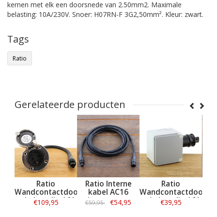
kernen met elk een doorsnede van 2.50mm2. Maximale
belasting: 10A/230V. Snoer: H07RN-F 3G2,50mm². Kleur: zwart.
Tags
Ratio
Gerelateerde producten
Ratio
Ratio Interne
Ratio
Ratio Int
ndcontactdoos
kabel AC16
Wandcontactdoos
kabel A
kelvoudig 16A
walstroomsysteem
enkelvoudig 16A
walstroom
€109,95
€54,95
€39,95
€4
€59,95
€49,95
RVS IP56
4M
| IP55
3M