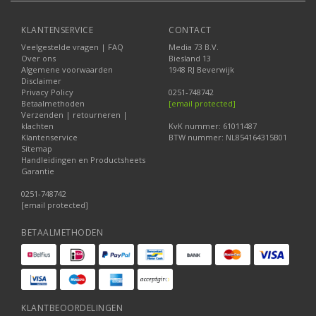
KLANTENSERVICE
CONTACT
Veelgestelde vragen | FAQ
Media 73 B.V.
Over ons
Biesland 13
Algemene voorwaarden
1948 RJ Beverwijk
Disclaimer
Privacy Policy
0251-748742
Betaalmethoden
[email protected]
Verzenden | retourneren |
klachten
KvK nummer: 61011487
Klantenservice
BTW nummer: NL854164315B01
Sitemap
Handleidingen en Productsheets
Garantie
0251-748742
[email protected]
BETAALMETHODEN
KLANTBEOORDELINGEN