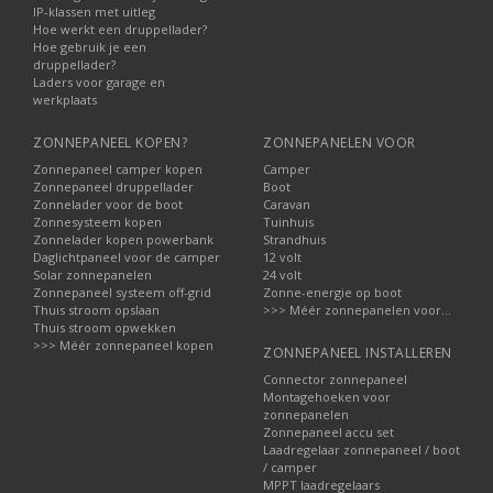
IP-klassen met uitleg
Hoe werkt een druppellader?
Hoe gebruik je een
druppellader?
Laders voor garage en
werkplaats
ZONNEPANEEL KOPEN?
ZONNEPANELEN VOOR
Zonnepaneel camper kopen
Camper
Zonnepaneel druppellader
Boot
Zonnelader voor de boot
Caravan
Zonnesysteem kopen
Tuinhuis
Zonnelader kopen powerbank
Strandhuis
Daglichtpaneel voor de camper
12 volt
Solar zonnepanelen
24 volt
Zonnepaneel systeem off-grid
Zonne-energie op boot
Thuis stroom opslaan
>>> Méér zonnepanelen voor...
Thuis stroom opwekken
>>> Méér zonnepaneel kopen
ZONNEPANEEL INSTALLEREN
Connector zonnepaneel
Montagehoeken voor
zonnepanelen
Zonnepaneel accu set
Laadregelaar zonnepaneel / boot
/ camper
MPPT laadregelaars