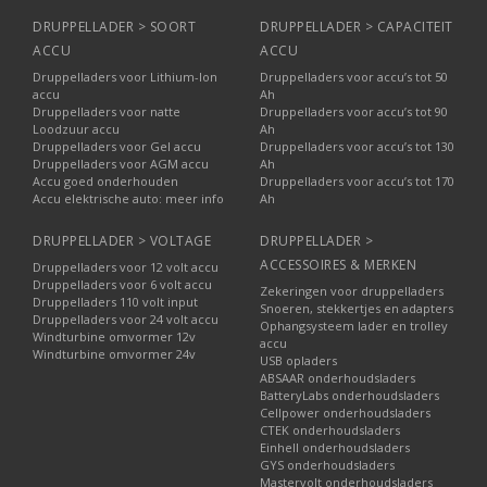
DRUPPELLADER > SOORT
DRUPPELLADER > CAPACITEIT
ACCU
ACCU
Druppelladers voor Lithium-Ion
Druppelladers voor accu’s tot 50
accu
Ah
Druppelladers voor natte
Druppelladers voor accu’s tot 90
Loodzuur accu
Ah
Druppelladers voor Gel accu
Druppelladers voor accu’s tot 130
Druppelladers voor AGM accu
Ah
Accu goed onderhouden
Druppelladers voor accu’s tot 170
Accu elektrische auto: meer info
Ah
DRUPPELLADER > VOLTAGE
DRUPPELLADER >
ACCESSOIRES & MERKEN
Druppelladers voor 12 volt accu
Druppelladers voor 6 volt accu
Zekeringen voor druppelladers
Druppelladers 110 volt input
Snoeren, stekkertjes en adapters
Druppelladers voor 24 volt accu
Ophangsysteem lader en trolley
Windturbine omvormer 12v
accu
Windturbine omvormer 24v
USB opladers
ABSAAR onderhoudsladers
BatteryLabs onderhoudsladers
Cellpower onderhoudsladers
CTEK onderhoudsladers
Einhell onderhoudsladers
GYS onderhoudsladers
Mastervolt onderhoudsladers