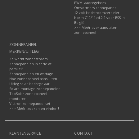
PWM laadregelaars
Omvormers zonnepaneel
12 volt laadstroomverdeler
Norm C10/11ed.2.2 voor ESS in
België
>>> Méér over aansluiten
zonnepaneel
ZONNEPANEEL
MERKEN/UITLEG
Zo werkt zonnestroom
Zonnepanelen in serie of
parallel?
Zonnepanelen en wattage
Hoe zonnepaneel aansluiten
Uitleg solar laadregelaar
Solara montage zonnepanelen
TopSolar zonnepaneel
monteren
Victron zonnepaneel set
>>> Méér 'zoeken en vinden'!
KLANTENSERVICE
CONTACT