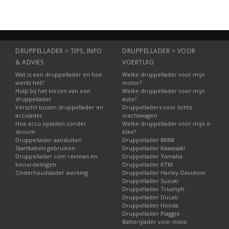
DRUPPELLADER > TIPS, INFO
DRUPPELLADER > VOOR
& ADVIES
VOERTUIG
Wat is een druppellader en hoe
Welke druppellader voor mijn
werkt het?
motor?
Hulp bij het kiezen van een
Welke druppellader voor mijn
druppellader
auto?
Verschil tussen druppellader en
Druppelladers voor lichte
acculader
vrachtwagen
Hoe accu opladen zonder
Welke druppellader voor mijn e-
stroom
bike?
Druppellader aansluiten
Druppellader BMW
Startkabels gebruiken
Druppellader Kawasaki
Druppellader.com reviews en
Druppellader Yamaha
beoordelingen
Druppellader KTM
Onderhoudslader werking
Druppellader Harley-Davidson
Druppellader Suzuki
Druppellader Triumph
Druppellader Ducati
Druppellader Honda
Druppellader Piaggio
Batterijlader voor moto