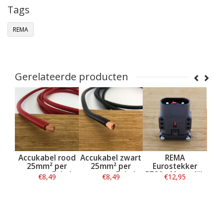
Tags
REMA
Gerelateerde producten
kabel rood
Accukabel zwart
REMA
REMA
mm² per
25mm² per
Eurostekker
Eurostekke
er - Enkel
meter - Enkel
FT80 - Mannelijk
FT80 - Vrouwe
€8,49
€8,49
€12,95
€19,95
ïsoleerd
geïsoleerd
- 16mm²
- 25mm²
nformatie
Informatie
Informatie
Informatie