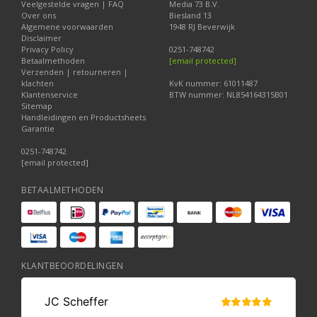
Veelgestelde vragen | FAQ
Media 73 B.V.
Over ons
Biesland 13
Algemene voorwaarden
1948 RJ Beverwijk
Disclaimer
Privacy Policy
0251-748742
Betaalmethoden
[email protected]
Verzenden | retourneren |
klachten
KvK nummer: 61011487
Klantenservice
BTW nummer: NL854164315B01
Sitemap
Handleidingen en Productsheets
Garantie
0251-748742
[email protected]
BETAALMETHODEN
KLANTBEOORDELINGEN