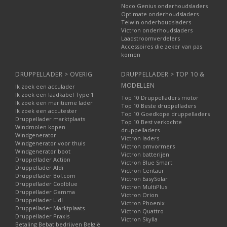
Noco Genius onderhoudsladers
Optimate onderhoudsladers
Telwin onderhoudsladers
Victron onderhoudsladers
Laadstroomverdelers
Accessoires die zeker van pas
komen
DRUPPELLADER > OVERIG
DRUPPELLADER > TOP 10 &
MODELLEN
Ik zoek een acculader
Ik zoek een laadkabel Type 1
Top 10 Druppelladers motor
Ik zoek een maritieme lader
Top 10 Beste druppelladers
Ik zoek een accutester
Top 10 Goedkope druppelladers
Druppellader marktplaats
Top 10 Best verkochte
Windmolen kopen
druppelladers
Windgenerator
Victron laders
Windgenerator voor thuis
Victron omvormers
Windgenerator boot
Victron batterijen
Druppellader Action
Victron Blue Smart
Druppellader Aldi
Victron Centaur
Druppellader Bol.com
Victron EasySolar
Druppellader Coolblue
Victron MultiPlus
Druppellader Gamma
Victron Orion
Druppellader Lidl
Victron Phoenix
Druppellader Marktplaats
Victron Quattro
Druppellader Praxis
Victron Skylla
Betaling Bebat bedrijven België