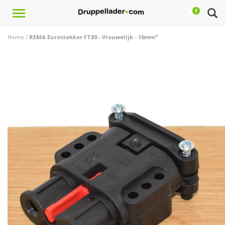
Toggle
0
navigation
Home
/
REMA Eurostekker FT80 - Vrouwelijk - 16mm²