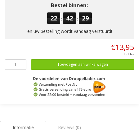
Bestel binnen:
22
42
28
:
:
en uw bestelling wordt vandaag verstuurd!
€13,95
Incl. btw
Toevoegen aan winkelwagen
Informatie
Reviews (0)