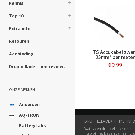
Kennis
Top 10
Extra info
Retouren
TS Accukabel zwar
Aanbieding
25mm² per meter
€9,99
Druppellader.com reviews
Bestellen
ONZE MERKEN
Anderson
AQ-TRON
DRUPPELLADER > TIPS, INFO
BatteryLabs
Wat is een druppellader en hoe
Hulp bij het kiezen van een dr