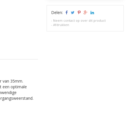
Delen:
-
Neem contact op over dit product
-
Afdrukken
er van 35mm.
at een optimale
inwendige
vergangsweerstand.