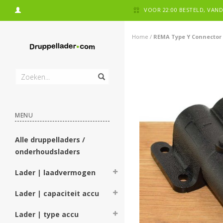
VOOR 22:00 BESTELD, VA
Home
/
REMA Type Y Connector 
MENU
Alle druppelladers /
onderhoudsladers
Lader | laadvermogen
Lader | capaciteit accu
Lader | type accu