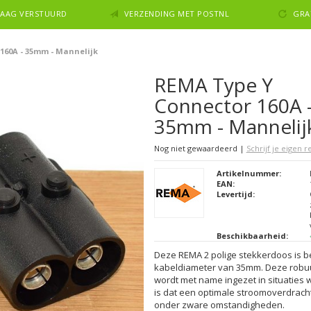
NDAAG VERSTUURD
VERZENDING MET POSTNL
GRA
160A - 35mm - Mannelijk
REMA Type Y
Connector 160A 
35mm - Mannelij
Nog niet gewaardeerd
|
Schrijf je eigen 
Artikelnummer:
EAN:
Levertijd:
Beschikbaarheid:
Deze REMA 2 polige stekkerdoos is 
kabeldiameter van 35mm. Deze robu
wordt met name ingezet in situaties 
is dat een optimale stroomoverdrach
onder zware omstandigheden.