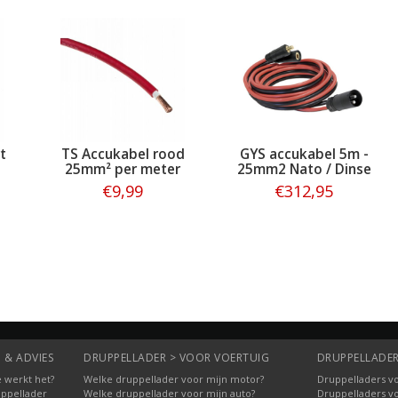
t
TS Accukabel rood
GYS accukabel 5m -
25mm² per meter
25mm2 Nato / Dinse
€9,99
€312,95
Bestellen
Bestellen
 & ADVIES
DRUPPELLADER > VOOR VOERTUIG
DRUPPELLADER
 werkt het?
Welke druppellader voor mijn motor?
Druppelladers vo
uppellader
Welke druppellader voor mijn auto?
Druppelladers v