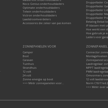
Druppellader Co
Noco Genius onderhoudsladers
Druppellader 
Optimate onderhoudsladers
Druppellader Lid
Telwin onderhoudsladers
Druppellader Mar
Victron onderhoudsladers
Druppellader Pra
Laadstroomverdelers
Betaling Bebat b
Accessoires die zeker van pas komen
IP-klassen met ui
Hoe werkt een d
Hoe gebruik je e
Laders voor gara
ZONNEPANELEN VOOR
ZONNEPANEEL 
Camper
Connector zonn
Boot
Montagehoeken 
Caravan
Zonnepaneel acc
Tuinhuis
Laadregelaar zo
Strandhuis
MPPT laadregela
r
12 volt
PWM laadregelaa
24 volt
Omvormers zon
Zonne-energie op boot
12 volt laadstro
>>> Méér zonnepanelen voor...
Norm C10/11ed.2.
>>> Méér over a