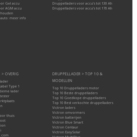
oor Gel accu
Druppelladers voor accu’s tot 130 Ah
oor AGM accu
Druppelladers voor accu’s tot 170 Ah
rhouden
 auto: meer info
 > OVERIG
DRUPPELLADER > TOP 10 &
MODELLEN
lader
kabel Type 1
Top 10 Druppelladers motor
tieme lader
Top 10 Beste druppelladers
tester
Top 10 Goedkope druppelladers
rktplaats
Top 10 Best verkochte druppelladers
en
Victron laders
Victron omvormers
oor thuis
Victron batterijen
oot
Victron Blue Smart
tion
Victron Centaur
i
Victron EasySolar
l.com
Victron MultiPlus