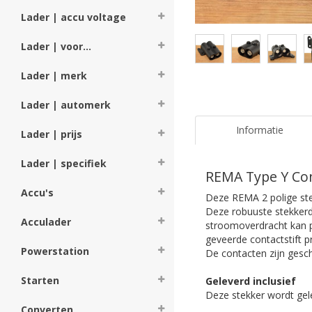
Lader | accu voltage
Lader | voor...
Lader | merk
Lader | automerk
Informatie
Lader | prijs
Lader | specifiek
REMA Type Y Con
Accu's
Deze REMA 2 polige st
Deze robuuste stekkerd
Acculader
stroomoverdracht kan 
geveerde contactstift 
Powerstation
De contacten zijn gesch
Starten
Geleverd inclusief
Deze stekker wordt gele
Converten