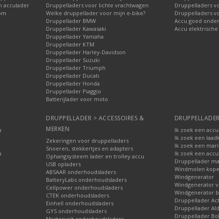
n acculader
Druppelladers voor lichte vrachtwagen
Druppelladers v
oom
Welke druppellader voor mijn e-bike?
Druppelladers v
Druppellader BMW
Accu goed onde
Druppellader Kawasaki
Accu elektrische
Druppellader Yamaha
Druppellader KTM
Druppellader Harley-Davidson
Druppellader Suzuki
Druppellader Triumph
Druppellader Ducati
Druppellader Honda
Druppellader Piaggio
Batterijlader voor moto
DRUPPELLADER > ACCESSOIRES &
DRUPPELLADER
MERKEN
u
Ik zoek een accu
Ik zoek een laad
Zekeringen voor druppelladers
Ik zoek een mari
Snoeren, stekkertjes en adapters
u
Ik zoek een accu
Ophangsysteem lader en trolley accu
Druppellader ma
USB opladers
Windmolen kop
ABSAAR onderhoudsladers
Windgenerator
BatteryLabs onderhoudsladers
Windgenerator v
Cellpower onderhoudsladers
Windgenerator b
CTEK onderhoudsladers
Druppellader Ac
Einhell onderhoudsladers
Druppellader Ald
GYS onderhoudsladers
Druppellader Bo
Mastervolt onderhoudsladers