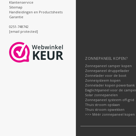
Klantenservice
Sitemap
Handleidingen en Productsheets
Garantie
0251-748742
[email protected]
ZONNEPANEEL KOPEN?
Zonnepaneel camper kopen
Zonnepaneel druppellader
Zonnelader voor de boot
Zonnesysteem kopen
Zonnelader kopen powerbank
Daglichtpaneel voor de campe
Solar zonnepanelen
Zonnepaneel systeem off-grid
Thuis stroom opslaan
Thuis stroom opwekken
>>> Méér zonnepaneel kopen