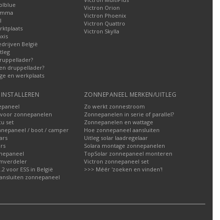
olblue
Victron Orion
Gamma
Victron Phoenix
l
Victron Quattro
ktplaats
Victron Skylla
xis
edrijven België
tleg
ruppellader?
en druppellader?
ge en werkplaats
INSTALLEREN
ZONNEPANEEL MERKEN/UITLEG
epaneel
Zo werkt zonnestroom
voor zonnepanelen
Zonnepanelen in serie of parallel?
u set
Zonnepanelen en wattage
nnepaneel / boot / camper
Hoe zonnepaneel aansluiten
ars
Uitleg solar laadregelaar
rs
Solara montage zonnepanelen
nepaneel
TopSolar zonnepaneel monteren
omverdeler
Victron zonnepaneel set
2 voor ESS in België
>>> Méér 'zoeken en vinden'!
ansluiten zonnepaneel