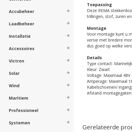
Toepassing
Deze REMA stekkerdoos
Accubeheer
trillingen, stof, zuren e
Laadbeheer
Montage
Voor montage kunt u m
Installatie
versie met bredere mon
dus goed op welke versi
Accessoires
Details
Victron
Type contact: Mannelij
Kleur: Zwart
Solar
Voltage: Maximaal 48V
Amperage: Maximaal 1
Wind
Kabelschoenen/ ingang
Afstand montagegaten
Maritiem
Professioneel
Systemen
Gerelateerde pro