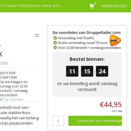
0
TIS PAKKETVERZENDING VANAF €75,-
WINKELWAGEN
-
k
Bestel binnen:
review
11
15
24
:
:
BAT/17339
1733917339
Op werkdagen en
en uw bestelling wordt vandaag
zondag voor 22:00
verstuurd!
besteld = vandaag
verzonden!
Op voorraad
€44,95
bedoeld voor een
Incl. btw
uste stekkerdoos
waarbij het van belang
Toevoegen aan winkelwagen
t kan plaatsvinden