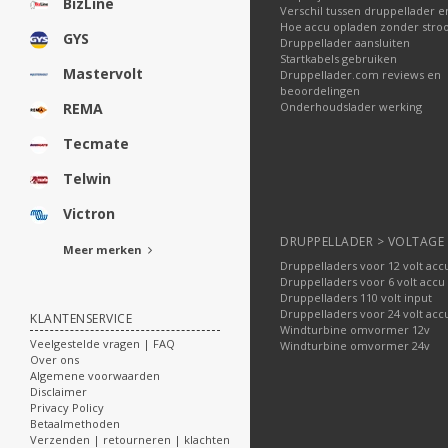
BizLine
Verschil tussen druppellader e
Hoe accu opladen zonder str
GYS
Druppellader aansluiten
Startkabels gebruiken
Mastervolt
Druppellader.com reviews en
beoordelingen
Onderhoudslader werking
REMA
Tecmate
Telwin
Victron
DRUPPELLADER > VOLTAGE
Meer merken
Druppelladers voor 12 volt acc
Druppelladers voor 6 volt accu
Druppelladers 110 volt input
Druppelladers voor 24 volt acc
KLANTENSERVICE
Windturbine omvormer 12v
Veelgestelde vragen | FAQ
Windturbine omvormer 24v
Over ons
Algemene voorwaarden
Disclaimer
Privacy Policy
Betaalmethoden
Verzenden | retourneren | klachten