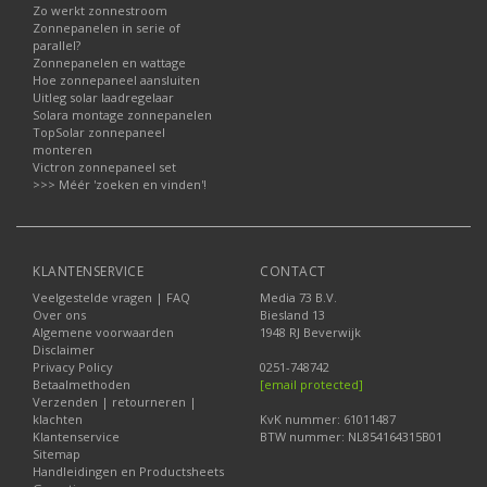
Zo werkt zonnestroom
Zonnepanelen in serie of
parallel?
Zonnepanelen en wattage
Hoe zonnepaneel aansluiten
Uitleg solar laadregelaar
Solara montage zonnepanelen
TopSolar zonnepaneel
monteren
Victron zonnepaneel set
>>> Méér 'zoeken en vinden'!
KLANTENSERVICE
CONTACT
Veelgestelde vragen | FAQ
Media 73 B.V.
Over ons
Biesland 13
Algemene voorwaarden
1948 RJ Beverwijk
Disclaimer
Privacy Policy
0251-748742
Betaalmethoden
[email protected]
Verzenden | retourneren |
klachten
KvK nummer: 61011487
Klantenservice
BTW nummer: NL854164315B01
Sitemap
Handleidingen en Productsheets