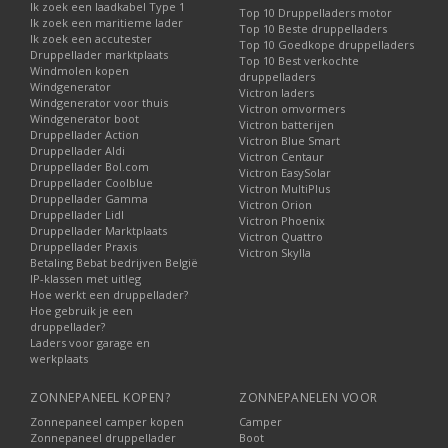
Ik zoek een laadkabel Type 1
Top 10 Druppelladers motor
Ik zoek een maritieme lader
Top 10 Beste druppelladers
Ik zoek een accutester
Top 10 Goedkope druppelladers
Druppellader marktplaats
Top 10 Best verkochte
Windmolen kopen
druppelladers
Windgenerator
Victron laders
Windgenerator voor thuis
Victron omvormers
Windgenerator boot
Victron batterijen
Druppellader Action
Victron Blue Smart
Druppellader Aldi
Victron Centaur
Druppellader Bol.com
Victron EasySolar
Druppellader Coolblue
Victron MultiPlus
Druppellader Gamma
Victron Orion
Druppellader Lidl
Victron Phoenix
Druppellader Marktplaats
Victron Quattro
Druppellader Praxis
Victron Skylla
Betaling Bebat bedrijven België
IP-klassen met uitleg
Hoe werkt een druppellader?
Hoe gebruik je een
druppellader?
Laders voor garage en
werkplaats
ZONNEPANEEL KOPEN?
ZONNEPANELEN VOOR
Zonnepaneel camper kopen
Camper
Zonnepaneel druppellader
Boot