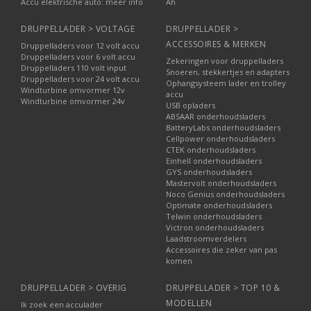
Accu elektrische auto: meer info
Ah
DRUPPELLADER > VOLTAGE
DRUPPELLADER >
ACCESSOIRES & MERKEN
Druppelladers voor 12 volt accu
Druppelladers voor 6 volt accu
Zekeringen voor druppelladers
Druppelladers 110 volt input
Snoeren, stekkertjes en adapters
Druppelladers voor 24 volt accu
Ophangsysteem lader en trolley
Windturbine omvormer 12v
accu
Windturbine omvormer 24v
USB opladers
ABSAAR onderhoudsladers
BatteryLabs onderhoudsladers
Cellpower onderhoudsladers
CTEK onderhoudsladers
Einhell onderhoudsladers
GYS onderhoudsladers
Mastervolt onderhoudsladers
Noco Genius onderhoudsladers
Optimate onderhoudsladers
Telwin onderhoudsladers
Victron onderhoudsladers
Laadstroomverdelers
Accessoires die zeker van pas
komen
DRUPPELLADER > OVERIG
DRUPPELLADER > TOP 10 &
MODELLEN
Ik zoek een acculader