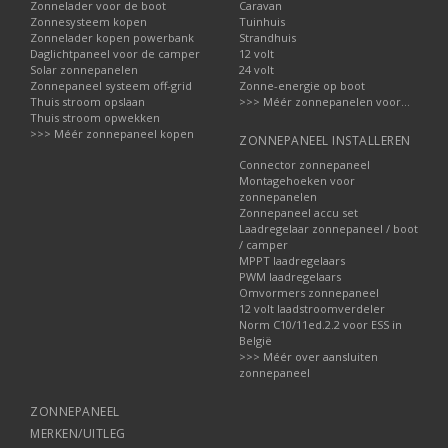
Zonnelader voor de boot
Caravan
Zonnesysteem kopen
Tuinhuis
Zonnelader kopen powerbank
Strandhuis
Daglichtpaneel voor de camper
12 volt
Solar zonnepanelen
24 volt
Zonnepaneel systeem off-grid
Zonne-energie op boot
Thuis stroom opslaan
>>> Méér zonnepanelen voor...
Thuis stroom opwekken
>>> Méér zonnepaneel kopen
ZONNEPANEEL INSTALLEREN
Connector zonnepaneel
Montagehoeken voor
zonnepanelen
Zonnepaneel accu set
Laadregelaar zonnepaneel / boot
/ camper
MPPT laadregelaars
PWM laadregelaars
Omvormers zonnepaneel
12 volt laadstroomverdeler
Norm C10/11ed.2.2 voor ESS in
België
>>> Méér over aansluiten
zonnepaneel
ZONNEPANEEL
MERKEN/UITLEG