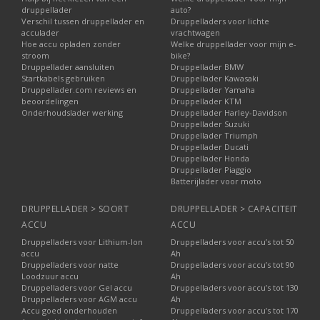
druppellader
auto?
Verschil tussen druppellader en
Druppelladers voor lichte
acculader
vrachtwagen
Hoe accu opladen zonder
Welke druppellader voor mijn e-
stroom
bike?
Druppellader aansluiten
Druppellader BMW
Startkabels gebruiken
Druppellader Kawasaki
Druppellader.com reviews en
Druppellader Yamaha
beoordelingen
Druppellader KTM
Onderhoudslader werking
Druppellader Harley-Davidson
Druppellader Suzuki
Druppellader Triumph
Druppellader Ducati
Druppellader Honda
Druppellader Piaggio
Batterijlader voor moto
DRUPPELLADER > SOORT
DRUPPELLADER > CAPACITEIT
ACCU
ACCU
Druppelladers voor Lithium-Ion
Druppelladers voor accu’s tot 50
accu
Ah
Druppelladers voor natte
Druppelladers voor accu’s tot 90
Loodzuur accu
Ah
Druppelladers voor Gel accu
Druppelladers voor accu’s tot 130
Druppelladers voor AGM accu
Ah
Accu goed onderhouden
Druppelladers voor accu’s tot 170