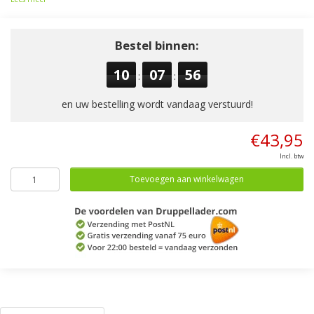
Bestel binnen:
10
07
56
:
:
en uw bestelling wordt vandaag verstuurd!
€43,95
Incl. btw
Toevoegen aan winkelwagen