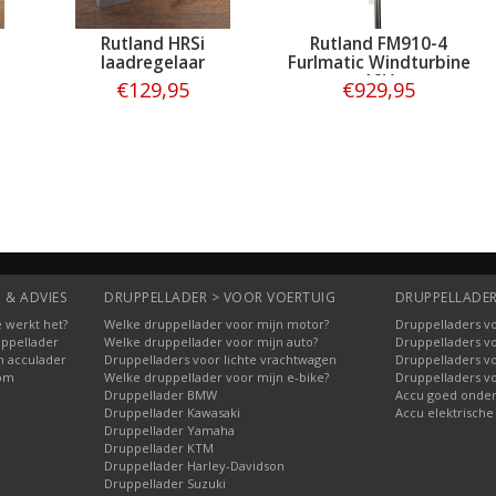
Rutland HRSi
Rutland FM910-4
laadregelaar
Furlmatic Windturbine
12V
€129,95
€929,95
Bestellen
Bestellen
 & ADVIES
DRUPPELLADER > VOOR VOERTUIG
DRUPPELLADER
 werkt het?
Welke druppellader voor mijn motor?
Druppelladers vo
uppellader
Welke druppellader voor mijn auto?
Druppelladers v
n acculader
Druppelladers voor lichte vrachtwagen
Druppelladers v
oom
Welke druppellader voor mijn e-bike?
Druppelladers v
Druppellader BMW
Accu goed onde
Druppellader Kawasaki
Accu elektrische
Druppellader Yamaha
Druppellader KTM
Druppellader Harley-Davidson
Druppellader Suzuki