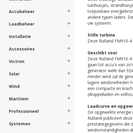
tuinhuisjes, strandhuis
toepasbare energiebron
Accubeheer
andere typen laders. De
uw systeem.
Laadbeheer
Stille turbine
Installatie
Deze Rutland FM910-4 i
Accessoires
Geschikt voor
Deze Rutland FM910-4 i
Victron
gaan tot accu's van zo
generator wekt dan 92W
Solar
minder wind zal de gen
lagere windsnelheden h
Wind
een compacte en kracht
(druppelladen en volho
Maritiem
Laadcurve en opgew
Professioneel
De opgewekte energie in
Rutland publiceert dez
Systemen
prestatiegegevens die z
windomstandigheden dra