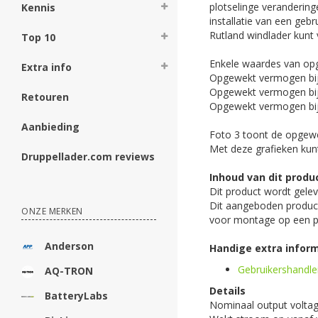
plotselinge verandering
Kennis
installatie van een geb
Rutland windlader kunt
Top 10
Enkele waardes van opge
Extra info
Opgewekt vermogen bij
Opgewekt vermogen bij
Retouren
Opgewekt vermogen bij
Aanbieding
Foto 3 toont de opgewe
Met deze grafieken kunt
Druppellader.com reviews
Inhoud van dit produ
Dit product wordt gelev
Dit aangeboden product
ONZE MERKEN
voor montage op een p
Anderson
Handige extra inform
Gebruikershandle
AQ-TRON
Details
BatteryLabs
Nominaal output voltag