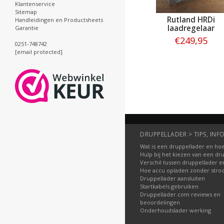
Klantenservice
Sitemap
Rutland HRDi
Handleidingen en Productsheets
laadregelaar
Garantie
€249,95
0251-748742
[email protected]
Bestellen
DRUPPELLADER > TIPS, INFO
Wat is een druppellader en hoe
Hulp bij het kiezen van een dr
Verschil tussen druppellader e
Hoe accu opladen zonder str
Druppellader aansluiten
Startkabels gebruiken
Druppellader.com reviews en
beoordelingen
Onderhoudslader werking