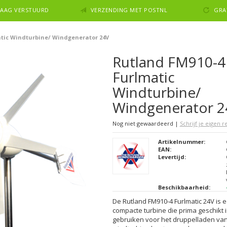
NDAAG VERSTUURD
VERZENDING MET POSTNL
GRA
tic Windturbine/ Windgenerator 24V
Rutland FM910-4
Furlmatic
Windturbine/
Windgenerator 2
Nog niet gewaardeerd
|
Schrijf je eigen 
Artikelnummer:
EAN:
Levertijd:
Beschikbaarheid:
De Rutland FM910-4 Furlmatic 24V is 
compacte turbine die prima geschikt 
gebruiken voor het druppelladen va