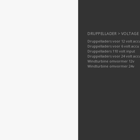
DRUPPELLADER > VOLTAGE
Druppelladers voor 12 volt acc
Druppelladers voor 6 volt accu
Druppelladers 110 volt input
Druppelladers voor 24 volt acc
Windturbine omvormer 12v
Windturbine omvormer 24v