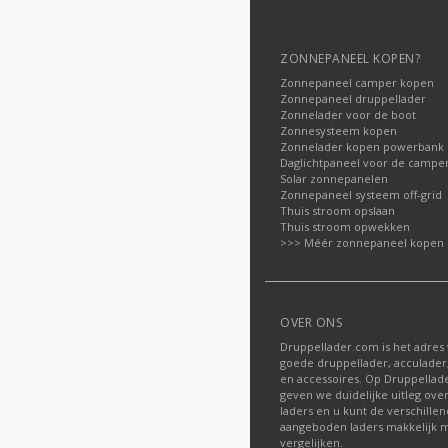
ZONNEPANEEL KOPEN?
Zonnepaneel camper kopen
Zonnepaneel druppellader
Zonnelader voor de boot
Zonnesysteem kopen
Zonnelader kopen powerbank
Daglichtpaneel voor de campe
Solar zonnepanelen
Zonnepaneel systeem off-grid
Thuis stroom opslaan
Thuis stroom opwekken
>>> Méér zonnepaneel kopen
OVER ONS
Druppellader.com is het adres
goede druppellader, acculader
en accessoires. Op Druppella
geven we duidelijke uitleg ove
laders en u kunt de verschille
aangeboden laders makkelijk m
vergelijken.