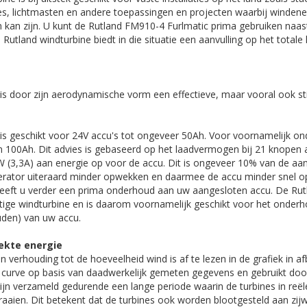
jes, lichtmasten en andere toepassingen en projecten waarbij windene
 kan zijn. U kunt de Rutland FM910-4 Furlmatic prima gebruiken naa
 Rutland windturbine biedt in die situatie een aanvulling op het tota
s door zijn aerodynamische vorm een effectieve, maar vooral ook sti
s geschikt voor 24V accu's tot ongeveer 50Ah. Voor voornamelijk on
'n 100Ah. Dit advies is gebaseerd op het laadvermogen bij 21 knopen 
 (3,3A) aan energie op voor de accu. Dit is ongeveer 10% van de aan
erator uiteraard minder opwekken en daarmee de accu minder snel op
eeft u verder een prima onderhoud aan uw aangesloten accu. De Rut
ige windturbine en is daarom voornamelijk geschikt voor het onder
uden) van uw accu.
ekte energie
 verhouding tot de hoeveelheid wind is af te lezen in de grafiek in af
e curve op basis van daadwerkelijk gemeten gegevens en gebruikt doo
ijn verzameld gedurende een lange periode waarin de turbines in reël
aien. Dit betekent dat de turbines ook worden blootgesteld aan zij