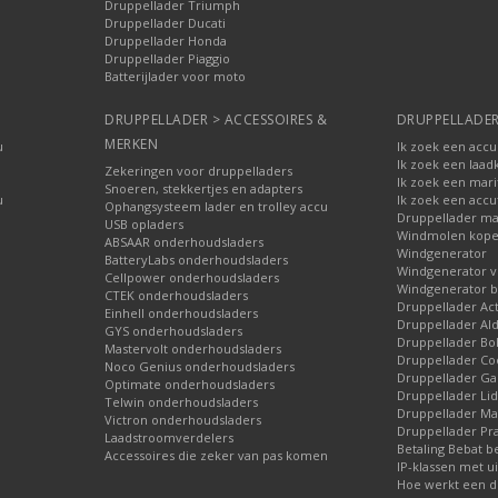
Druppellader Triumph
Druppellader Ducati
Druppellader Honda
Druppellader Piaggio
Batterijlader voor moto
DRUPPELLADER > ACCESSOIRES &
DRUPPELLADER
MERKEN
u
Ik zoek een accu
Ik zoek een laad
Zekeringen voor druppelladers
Ik zoek een mari
Snoeren, stekkertjes en adapters
u
Ik zoek een accu
Ophangsysteem lader en trolley accu
Druppellader ma
USB opladers
Windmolen kop
ABSAAR onderhoudsladers
Windgenerator
BatteryLabs onderhoudsladers
Windgenerator v
Cellpower onderhoudsladers
Windgenerator b
CTEK onderhoudsladers
Druppellader Ac
Einhell onderhoudsladers
Druppellader Ald
GYS onderhoudsladers
Druppellader Bo
Mastervolt onderhoudsladers
Druppellader Co
Noco Genius onderhoudsladers
Druppellader 
Optimate onderhoudsladers
Druppellader Lid
Telwin onderhoudsladers
Druppellader Mar
Victron onderhoudsladers
Druppellader Pra
Laadstroomverdelers
Betaling Bebat b
Accessoires die zeker van pas komen
IP-klassen met ui
Hoe werkt een d