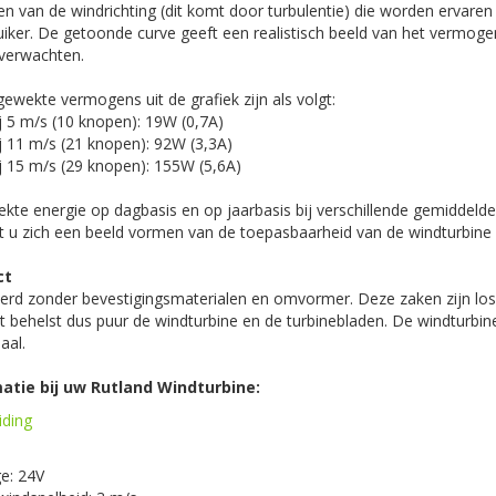
en van de windrichting (dit komt door turbulentie) die worden ervaren 
ruiker. De getoonde curve geeft een realistisch beeld van het vermog
 verwachten.
wekte vermogens uit de grafiek zijn als volgt:
 5 m/s (10 knopen): 19W (0,7A)
 11 m/s (21 knopen): 92W (3,3A)
 15 m/s (29 knopen): 155W (5,6A)
kte energie op dagbasis en op jaarbasis bij verschillende gemiddeld
 u zich een beeld vormen van de toepasbaarheid van de windturbine i
ct
erd zonder bevestigingsmaterialen en omvormer. Deze zaken zijn los b
 behelst dus puur de windturbine en de turbinebladen. De windturbine
aal.
atie bij uw Rutland Windturbine:
iding
e: 24V