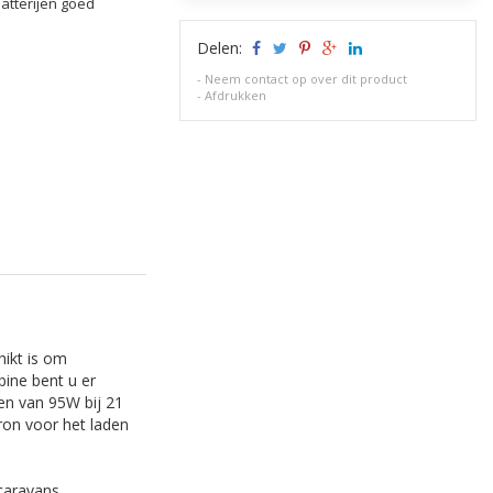
atterijen goed
Delen:
-
Neem contact op over dit product
-
Afdrukken
hikt is om
bine bent u er
en van 95W bij 21
ron voor het laden
acaravans,