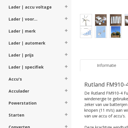
Lader | accu voltage
Lader | voor...
Lader | merk
Lader | automerk
Lader | prijs
Informatie
Lader | specifiek
Accu's
Rutland FM910-4
Acculader
De Rutland FM910-4 Fur
windenergie te gebruik
Powerstation
zeker van uw batterij
knopen (11 m/s) aan wi
Starten
van uw accu of accu's.
Converten
Deze krachtige windturbi