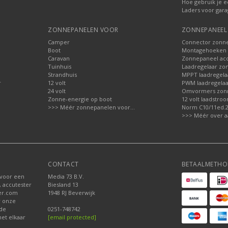
Hoe gebruik je e
Laders voor gara
ZONNEPANELEN VOOR
ZONNEPANEEL 
Camper
Connector zonn
Boot
Montagehoeken 
Caravan
Zonnepaneel acc
Tuinhuis
Laadregelaar zo
Strandhuis
MPPT laadregela
r
12 volt
PWM laadregelaa
24 volt
Omvormers zon
Zonne-energie op boot
12 volt laadstro
>>> Méér zonnepanelen voor...
Norm C10/11ed.2.
>>> Méér over a
CONTACT
BETAALMETHO
 voor een
Media 73 B.V.
, accutester
Biesland 13
der.com
1948 RJ Beverwijk
r onze
nde
0251-748742
et elkaar
[email protected]