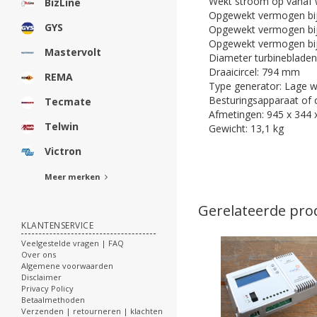
Wekt stroom op vanaf w
BizLine
Opgewekt vermogen bij
GYS
Opgewekt vermogen bij
Opgewekt vermogen bij
Mastervolt
Diameter turbineblade
Draaicircel: 794 mm
REMA
Type generator: Lage wr
Besturingsapparaat of
Tecmate
Afmetingen: 945 x 344
Telwin
Gewicht: 13,1 kg
Victron
Meer merken
Gerelateerde pro
KLANTENSERVICE
Veelgestelde vragen | FAQ
Over ons
Algemene voorwaarden
Disclaimer
Privacy Policy
Betaalmethoden
Verzenden | retourneren | klachten