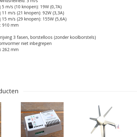
indsnelheid: 3 m/s
 5 m/s (10 knopen): 19W (0,7A)
 11 m/s (21 knopen): 92W (3,3A)
 15 m/s (29 knopen): 155W (5,6A)
n: 910 mm
ijving 3 fasen, borstelloos (zonder koolborstels)
 omvormer niet inbegrepen
 x 262 mm
ducten