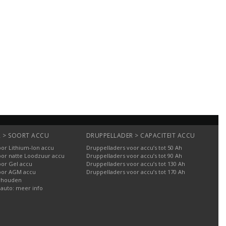
 > SOORT ACCU
DRUPPELLADER > CAPACITEIT ACCU
or Lithium-Ion accu
Druppelladers voor accu’s tot 50 Ah
oor natte Loodzuur accu
Druppelladers voor accu’s tot 90 Ah
oor Gel accu
Druppelladers voor accu’s tot 130 Ah
oor AGM accu
Druppelladers voor accu’s tot 170 Ah
rhouden
 auto: meer info