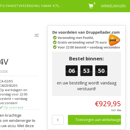
0
TIS PAKKETVERZENDING VANAF €75,-
WINKELWAGEN
Bestel binnen:
4V
06
53
49
review
:
:
CA-02/05
en uw bestelling wordt vandaag
CA02050205
verstuurd!
Op werkdagen en
zondag voor 22:00
besteld = vandaag
€929,95
verzonden!
Op voorraad
Incl. btw
een krachtige
Toevoegen aan winkelwagen
is om windenergie te
n uw accu. Met deze