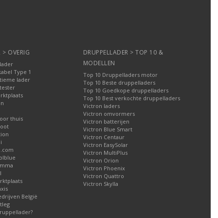
 > OVERIG
DRUPPELLADER > TOP 10 &
MODELLEN
lader
kabel Type 1
Top 10 Druppelladers motor
tieme lader
Top 10 Beste druppelladers
tester
Top 10 Goedkope druppelladers
rktplaats
Top 10 Best verkochte druppelladers
en
Victron laders
Victron omvormers
oor thuis
Victron batterijen
oot
Victron Blue Smart
tion
Victron Centaur
i
Victron EasySolar
l.com
Victron MultiPlus
olblue
Victron Orion
Gamma
Victron Phoenix
l
Victron Quattro
ktplaats
Victron Skylla
xis
edrijven België
tleg
ruppellader?