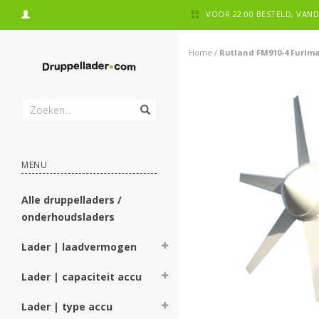
VOOR 22:00 BESTELD, VA
Home
/
Rutland FM910-4 Furlma
MENU
Alle druppelladers /
onderhoudsladers
Lader | laadvermogen
Lader | capaciteit accu
Lader | type accu