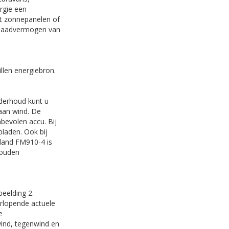
rgie een
st zonnepanelen of
le laadvermogen van
llen energiebron.
derhoud kunt u
aan wind. De
bevolen accu. Bij
laden. Ook bij
land FM910-4 is
houden
beelding 2.
rlopende actuele
e
wind, tegenwind en