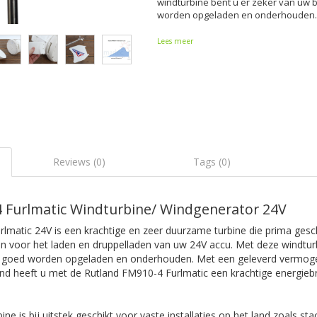
windturbine bent u er zeker van uw b
worden opgeladen en onderhouden.
Lees meer
Reviews (0)
Tags (0)
 Furlmatic Windturbine/ Windgenerator 24V
lmatic 24V is een krachtige en zeer duurzame turbine die prima gesc
en voor het laden en druppelladen van uw 24V accu. Met deze windtur
en goed worden opgeladen en onderhouden. Met een geleverd vermog
nd heeft u met de Rutland FM910-4 Furlmatic een krachtige energieb
ne is bij uitstek geschikt voor vaste installaties op het land zoals st