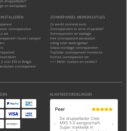
en druppellader?
ge en werkplaats
INSTALLEREN
ZONNEPANEEL MERKEN/UITLEG
epaneel
Zo werkt zonnestroom
voor zonnepanelen
Zonnepanelen in serie of parallel?
u set
Zonnepanelen en wattage
nnepaneel / boot / camper
Hoe zonnepaneel aansluiten
ars
Uitleg solar laadregelaar
rs
Solara montage zonnepanelen
nepaneel
TopSolar zonnepaneel monteren
omverdeler
Victron zonnepaneel set
2 voor ESS in België
>>> Méér 'zoeken en vinden'!
ansluiten zonnepaneel
DEN
KLANTBEOORDELINGEN