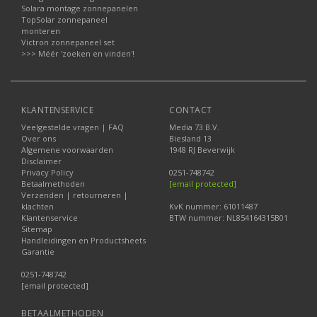
Solara montage zonnepanelen
TopSolar zonnepaneel
monteren
Victron zonnepaneel set
>>> Méér 'zoeken en vinden'!
KLANTENSERVICE
CONTACT
Veelgestelde vragen | FAQ
Media 73 B.V.
Over ons
Biesland 13
Algemene voorwaarden
1948 RJ Beverwijk
Disclaimer
Privacy Policy
0251-748742
Betaalmethoden
[email protected]
Verzenden | retourneren |
klachten
KvK nummer: 61011487
Klantenservice
BTW nummer: NL854164315B01
Sitemap
Handleidingen en Productsheets
Garantie
0251-748742
[email protected]
BETAALMETHODEN