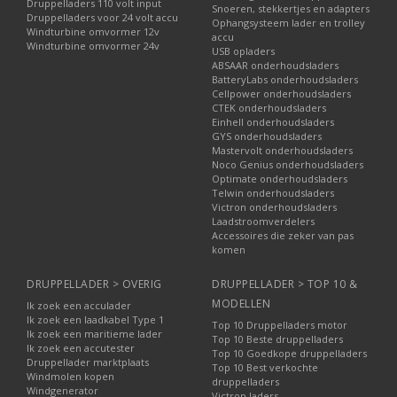
Druppelladers 110 volt input
Snoeren, stekkertjes en adapters
Druppelladers voor 24 volt accu
Ophangsysteem lader en trolley
Windturbine omvormer 12v
accu
Windturbine omvormer 24v
USB opladers
ABSAAR onderhoudsladers
BatteryLabs onderhoudsladers
Cellpower onderhoudsladers
CTEK onderhoudsladers
Einhell onderhoudsladers
GYS onderhoudsladers
Mastervolt onderhoudsladers
Noco Genius onderhoudsladers
Optimate onderhoudsladers
Telwin onderhoudsladers
Victron onderhoudsladers
Laadstroomverdelers
Accessoires die zeker van pas
komen
DRUPPELLADER > OVERIG
DRUPPELLADER > TOP 10 &
MODELLEN
Ik zoek een acculader
Ik zoek een laadkabel Type 1
Top 10 Druppelladers motor
Ik zoek een maritieme lader
Top 10 Beste druppelladers
Ik zoek een accutester
Top 10 Goedkope druppelladers
Druppellader marktplaats
Top 10 Best verkochte
Windmolen kopen
druppelladers
Windgenerator
Victron laders