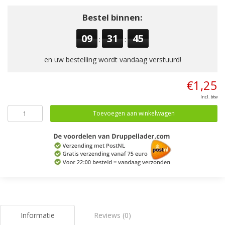
Bestel binnen:
09
31
45
:
:
en uw bestelling wordt vandaag verstuurd!
€1,25
Incl. btw
Toevoegen aan winkelwagen
Informatie
Reviews (0)