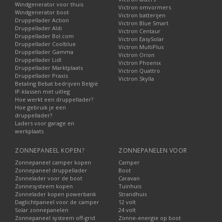
Windgenerator voor thuis
Victron omvormers
Windgenerator boot
Victron batterijen
Druppellader Action
Victron Blue Smart
Druppellader Aldi
Victron Centaur
Druppellader Bol.com
Victron EasySolar
Druppellader Coolblue
Victron MultiPlus
Druppellader Gamma
Victron Orion
Druppellader Lidl
Victron Phoenix
Druppellader Marktplaats
Victron Quattro
Druppellader Praxis
Victron Skylla
Betaling Bebat bedrijven België
IP-klassen met uitleg
Hoe werkt een druppellader?
Hoe gebruik je een
druppellader?
Laders voor garage en
werkplaats
ZONNEPANEEL KOPEN?
ZONNEPANELEN VOOR
Zonnepaneel camper kopen
Camper
Zonnepaneel druppellader
Boot
Zonnelader voor de boot
Caravan
Zonnesysteem kopen
Tuinhuis
Zonnelader kopen powerbank
Strandhuis
Daglichtpaneel voor de camper
12 volt
Solar zonnepanelen
24 volt
Zonnepaneel systeem off-grid
Zonne-energie op boot