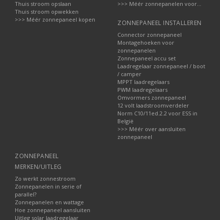
Thuis stroom opslaan
>>> Méér zonnepanelen voor...
Thuis stroom opwekken
>>> Méér zonnepaneel kopen
ZONNEPANEEL INSTALLEREN
Connector zonnepaneel
Montagehoeken voor
zonnepanelen
Zonnepaneel accu set
Laadregelaar zonnepaneel / boot
/ camper
MPPT laadregelaars
PWM laadregelaars
Omvormers zonnepaneel
12 volt laadstroomverdeler
Norm C10/11ed.2.2 voor ESS in
België
>>> Méér over aansluiten
zonnepaneel
ZONNEPANEEL
MERKEN/UITLEG
Zo werkt zonnestroom
Zonnepanelen in serie of
parallel?
Zonnepanelen en wattage
Hoe zonnepaneel aansluiten
Uitleg solar laadregelaar