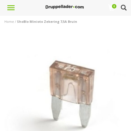
Toggle
0
navigation
Home
/
ShoBlo Minioto Zekering 7,5A Bruin