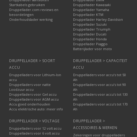
Startkabels gebruiken
Druppellader Kawasaki
Druppellader.com reviews en
Druppellader Yamaha
beoordelingen
Druppellader KTM
Onderhoudslader werking
Druppellader Harley-Davidson
Druppellader Suzuki
Druppellader Triumph
Druppellader Ducati
Druppellader Honda
Druppellader Piaggio
Batterijlader voor moto
DRUPPELLADER > SOORT
DRUPPELLADER > CAPACITEIT
ACCU
ACCU
Druppelladers voor Lithium-Ion
Druppelladers voor accu’s tot 50
accu
Ah
Druppelladers voor natte
Druppelladers voor accu’s tot 90
Loodzuur accu
Ah
Druppelladers voor Gel accu
Druppelladers voor accu’s tot 130
Druppelladers voor AGM accu
Ah
Accu goed onderhouden
Druppelladers voor accu’s tot 170
Accu elektrische auto: meer info
Ah
DRUPPELLADER > VOLTAGE
DRUPPELLADER >
ACCESSOIRES & MERKEN
Druppelladers voor 12 volt accu
Druppelladers voor 6 volt accu
Zekeringen voor druppelladers