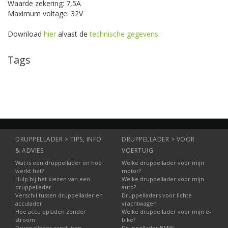
Waarde zekering: 7,5A
Maximum voltage: 32V
Download
hier
alvast de
technische gegevens
.
Tags
DRUPPELLADER > TIPS, INFO
DRUPPELLADER > VOOR
& ADVIES
VOERTUIG
Wat is een druppellader en hoe
Welke druppellader voor mijn
werkt het?
motor?
Hulp bij het kiezen van een
Welke druppellader voor mijn
druppellader
auto?
Verschil tussen druppellader en
Druppelladers voor lichte
acculader
vrachtwagen
Hoe accu opladen zonder
Welke druppellader voor mijn e-
stroom
bike?
Druppellader aansluiten
Druppellader BMW