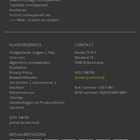
TopSolar zonnepaneel
monteren
Victron zonnepaneel set
>>> Méér 'zoeken en vinden'!
KLANTENSERVICE
CONTACT
Veelgestelde vragen | FAQ
Media 73 B.V.
Over ons
Biesland 13
Algemene voorwaarden
1948 RJ Beverwijk
Disclaimer
Privacy Policy
0251-748742
Betaalmethoden
[email protected]
Verzenden | retourneren |
klachten
KvK nummer: 61011487
Klantenservice
BTW nummer: NL854164315B01
Sitemap
Handleidingen en Productsheets
Garantie
0251-748742
[email protected]
BETAALMETHODEN