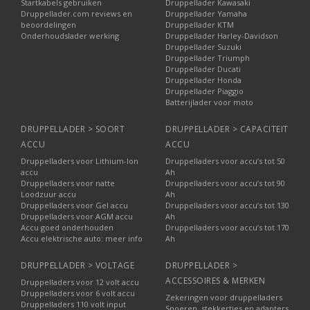
Startkabels gebruiken
Druppellader Kawasaki
Druppellader.com reviews en
Druppellader Yamaha
beoordelingen
Druppellader KTM
Onderhoudslader werking
Druppellader Harley-Davidson
Druppellader Suzuki
Druppellader Triumph
Druppellader Ducati
Druppellader Honda
Druppellader Piaggio
Batterijlader voor moto
DRUPPELLADER > SOORT
DRUPPELLADER > CAPACITEIT
ACCU
ACCU
Druppelladers voor Lithium-Ion
Druppelladers voor accu’s tot 50
accu
Ah
Druppelladers voor natte
Druppelladers voor accu’s tot 90
Loodzuur accu
Ah
Druppelladers voor Gel accu
Druppelladers voor accu’s tot 130
Druppelladers voor AGM accu
Ah
Accu goed onderhouden
Druppelladers voor accu’s tot 170
Accu elektrische auto: meer info
Ah
DRUPPELLADER > VOLTAGE
DRUPPELLADER >
ACCESSOIRES & MERKEN
Druppelladers voor 12 volt accu
Druppelladers voor 6 volt accu
Zekeringen voor druppelladers
Druppelladers 110 volt input
Snoeren, stekkertjes en adapters