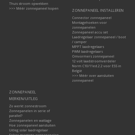
Thuis stroom opwekken
>>> Méér zonnepaneel kopen
ZONNEPANEEL INSTALLEREN
Connector zonnepaneel
Montagehoeken voor
zonnepanelen
Zonnepaneel accu set
Laadregelaar zonnepaneel / boot
/ camper
MPPT laadregelaars
PWM laadregelaars
Omvormers zonnepaneel
12 volt laadstroomverdeler
Norm C10/11ed.2.2 voor ESS in
België
>>> Méér over aansluiten
zonnepaneel
ZONNEPANEEL
MERKEN/UITLEG
Zo werkt zonnestroom
Zonnepanelen in serie of
parallel?
Zonnepanelen en wattage
Hoe zonnepaneel aansluiten
Uitleg solar laadregelaar
Solara montage zonnepanelen