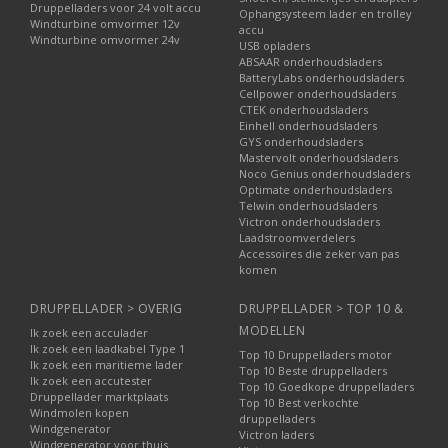
Druppelladers voor 24 volt accu
Ophangsysteem lader en trolley
Windturbine omvormer 12v
accu
Windturbine omvormer 24v
USB opladers
ABSAAR onderhoudsladers
BatteryLabs onderhoudsladers
Cellpower onderhoudsladers
CTEK onderhoudsladers
Einhell onderhoudsladers
GYS onderhoudsladers
Mastervolt onderhoudsladers
Noco Genius onderhoudsladers
Optimate onderhoudsladers
Telwin onderhoudsladers
Victron onderhoudsladers
Laadstroomverdelers
Accessoires die zeker van pas
komen
DRUPPELLADER > OVERIG
DRUPPELLADER > TOP 10 &
MODELLEN
Ik zoek een acculader
Ik zoek een laadkabel Type 1
Top 10 Druppelladers motor
Ik zoek een maritieme lader
Top 10 Beste druppelladers
Ik zoek een accutester
Top 10 Goedkope druppelladers
Druppellader marktplaats
Top 10 Best verkochte
Windmolen kopen
druppelladers
Windgenerator
Victron laders
Windgenerator voor thuis