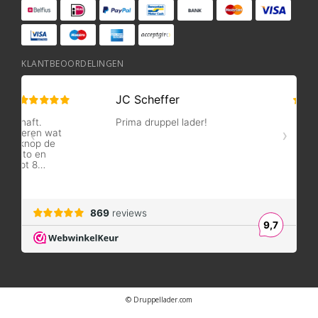
KLANTBEOORDELINGEN
© Druppellader.com