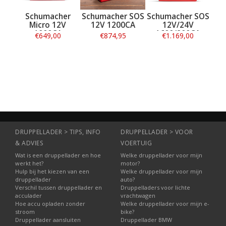
Schumacher
Schumacher SOS
Schumacher SOS
Micro 12V
12V 1200CA
12V/24V
1000CA
1600/800CA
€649,00
€874,95
€1.169,00
Informatie
Informatie
Informatie
DRUPPELLADER > TIPS, INFO
DRUPPELLADER > VOOR
& ADVIES
VOERTUIG
Wat is een druppellader en hoe
Welke druppellader voor mijn
werkt het?
motor?
Hulp bij het kiezen van een
Welke druppellader voor mijn
druppellader
auto?
Verschil tussen druppellader en
Druppelladers voor lichte
acculader
vrachtwagen
Hoe accu opladen zonder
Welke druppellader voor mijn e-
stroom
bike?
Druppellader aansluiten
Druppellader BMW