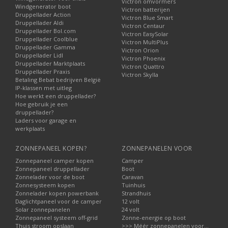
Victron omvormers
Windgenerator boot
Victron batterijen
Druppellader Action
Victron Blue Smart
Druppellader Aldi
Victron Centaur
Druppellader Bol.com
Victron EasySolar
Druppellader Coolblue
Victron MultiPlus
Druppellader Gamma
Victron Orion
Druppellader Lidl
Victron Phoenix
Druppellader Marktplaats
Victron Quattro
Druppellader Praxis
Victron Skylla
Betaling Bebat bedrijven België
IP-klassen met uitleg
Hoe werkt een druppellader?
Hoe gebruik je een
druppellader?
Laders voor garage en
werkplaats
ZONNEPANEEL KOPEN?
ZONNEPANELEN VOOR
Zonnepaneel camper kopen
Camper
Zonnepaneel druppellader
Boot
Zonnelader voor de boot
Caravan
Zonnesysteem kopen
Tuinhuis
Zonnelader kopen powerbank
Strandhuis
Daglichtpaneel voor de camper
12 volt
Solar zonnepanelen
24 volt
Zonnepaneel systeem off-grid
Zonne-energie op boot
Thuis stroom opslaan
>>> Méér zonnepanelen voor...