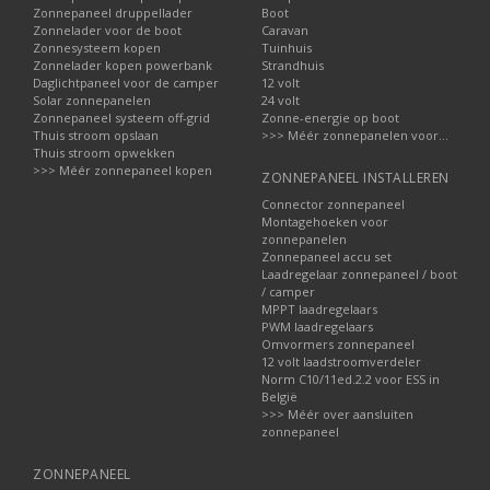
Zonnepaneel druppellader
Boot
Zonnelader voor de boot
Caravan
Zonnesysteem kopen
Tuinhuis
Zonnelader kopen powerbank
Strandhuis
Daglichtpaneel voor de camper
12 volt
Solar zonnepanelen
24 volt
Zonnepaneel systeem off-grid
Zonne-energie op boot
Thuis stroom opslaan
>>> Méér zonnepanelen voor...
Thuis stroom opwekken
>>> Méér zonnepaneel kopen
ZONNEPANEEL INSTALLEREN
Connector zonnepaneel
Montagehoeken voor
zonnepanelen
Zonnepaneel accu set
Laadregelaar zonnepaneel / boot
/ camper
MPPT laadregelaars
PWM laadregelaars
Omvormers zonnepaneel
12 volt laadstroomverdeler
Norm C10/11ed.2.2 voor ESS in
België
>>> Méér over aansluiten
zonnepaneel
ZONNEPANEEL