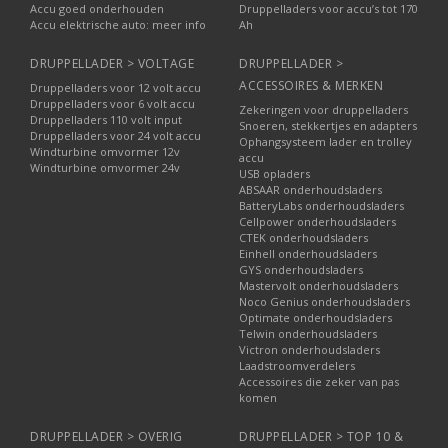
Accu goed onderhouden
Druppelladers voor accu’s tot 170
Accu elektrische auto: meer info
Ah
DRUPPELLADER > VOLTAGE
DRUPPELLADER >
ACCESSOIRES & MERKEN
Druppelladers voor 12 volt accu
Druppelladers voor 6 volt accu
Zekeringen voor druppelladers
Druppelladers 110 volt input
Snoeren, stekkertjes en adapters
Druppelladers voor 24 volt accu
Ophangsysteem lader en trolley
Windturbine omvormer 12v
accu
Windturbine omvormer 24v
USB opladers
ABSAAR onderhoudsladers
BatteryLabs onderhoudsladers
Cellpower onderhoudsladers
CTEK onderhoudsladers
Einhell onderhoudsladers
GYS onderhoudsladers
Mastervolt onderhoudsladers
Noco Genius onderhoudsladers
Optimate onderhoudsladers
Telwin onderhoudsladers
Victron onderhoudsladers
Laadstroomverdelers
Accessoires die zeker van pas
komen
DRUPPELLADER > OVERIG
DRUPPELLADER > TOP 10 &