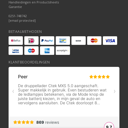
Handleidingen en Productsheets
Garantie
0251-748742
[email protected]
BETAALMETHODEN
KLANTBEOORDELINGEN