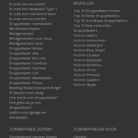
MODELLEN
Ik zoek een acculader
Ik zoek een laadkabel Type 1
Top 10 Druppelladers motor
Ik zoek een maritieme lader
Top 10 Beste druppelladers
Ik zoek een accutester
Top 10 Goedkope druppelladers
Druppellader marktplaats
Top 10 Best verkochte
Windmolen kopen
druppelladers
Windgenerator
Victron laders
Windgenerator voor thuis
Victron omvormers
Windgenerator boot
Victron batterijen
Druppellader Action
Victron Blue Smart
Druppellader Aldi
Victron Centaur
Druppellader Bol.com
Victron EasySolar
Druppellader Coolblue
Victron MultiPlus
Druppellader Gamma
Victron Orion
Druppellader Lidl
Victron Phoenix
Druppellader Marktplaats
Victron Quattro
Druppellader Praxis
Victron Skylla
Betaling Bebat bedrijven België
IP-klassen met uitleg
Hoe werkt een druppellader?
Hoe gebruik je een
druppellader?
Laders voor garage en
werkplaats
ZONNEPANEEL KOPEN?
ZONNEPANELEN VOOR
Zonnepaneel camper kopen
Camper