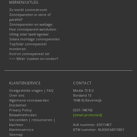
MERKEN/UITLEG
Zo werkt zonnestroom
Zonnepanelen in serie of
parallel?
Zonnepanelen en wattage
Hoe zonnepaneel aansluiten
Uitleg solar laadregelaar
Solara montage zonnepanelen
TopSolar zonnepaneel
monteren
Victron zonnepaneel set
>>> Méér 'zoeken en vinden'!
KLANTENSERVICE
CONTACT
Veelgestelde vragen | FAQ
Media 73 B.V.
Over ons
Biesland 13
Algemene voorwaarden
1948 RJ Beverwijk
Disclaimer
Privacy Policy
0251-748742
Betaalmethoden
[email protected]
Verzenden | retourneren |
klachten
KvK nummer: 61011487
Klantenservice
BTW nummer: NL854164315B01
Sitemap