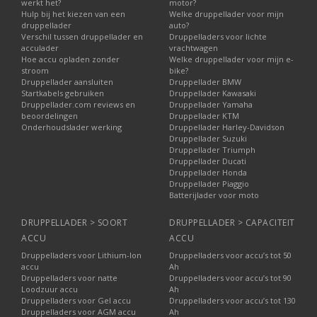
werkt het?
motor?
Hulp bij het kiezen van een
Welke druppellader voor mijn
druppellader
auto?
Verschil tussen druppellader en
Druppelladers voor lichte
acculader
vrachtwagen
Hoe accu opladen zonder
Welke druppellader voor mijn e-
stroom
bike?
Druppellader aansluiten
Druppellader BMW
Startkabels gebruiken
Druppellader Kawasaki
Druppellader.com reviews en
Druppellader Yamaha
beoordelingen
Druppellader KTM
Onderhoudslader werking
Druppellader Harley-Davidson
Druppellader Suzuki
Druppellader Triumph
Druppellader Ducati
Druppellader Honda
Druppellader Piaggio
Batterijlader voor moto
DRUPPELLADER > SOORT
DRUPPELLADER > CAPACITEIT
ACCU
ACCU
Druppelladers voor Lithium-Ion
Druppelladers voor accu’s tot 50
accu
Ah
Druppelladers voor natte
Druppelladers voor accu’s tot 90
Loodzuur accu
Ah
Druppelladers voor Gel accu
Druppelladers voor accu’s tot 130
Druppelladers voor AGM accu
Ah