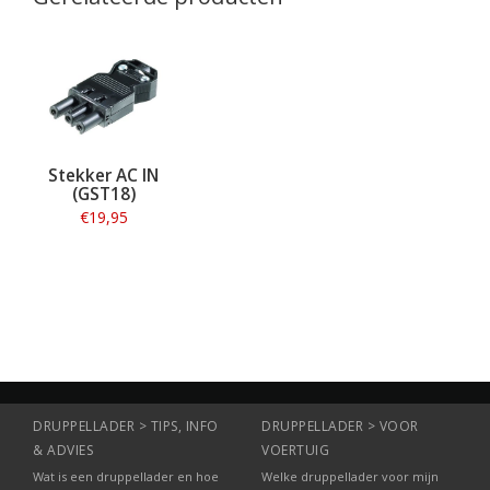
Stekker AC IN
(GST18)
€19,95
Informatie
DRUPPELLADER > TIPS, INFO
DRUPPELLADER > VOOR
& ADVIES
VOERTUIG
Wat is een druppellader en hoe
Welke druppellader voor mijn