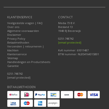
KLANTENSERVICE
CONTACT
Veelgestelde vragen | FAQ
Media 73 B.V.
Over ons
Biesland 13
Algemene voorwaarden
1948 RJ Beverwijk
Disclaimer
Privacy Policy
0251-748742
Betaalmethoden
[email protected]
Verzenden | retourneren |
klachten
KvK nummer: 61011487
Klantenservice
BTW nummer: NL854164315B01
Sitemap
Handleidingen en Productsheets
Garantie
0251-748742
[email protected]
BETAALMETHODEN