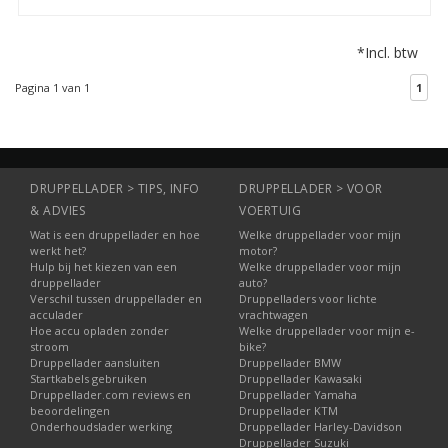
stuks.
voor de GYS acculader
CA360, en soortgelijke
*Incl. btw
apparaten die met 50A
gezekerd zijn.
Pagina 1 van 1
1
DRUPPELLADER > TIPS, INFO
DRUPPELLADER > VOOR
& ADVIES
VOERTUIG
Wat is een druppellader en hoe
Welke druppellader voor mijn
werkt het?
motor?
Hulp bij het kiezen van een
Welke druppellader voor mijn
druppellader
auto?
Verschil tussen druppellader en
Druppelladers voor lichte
acculader
vrachtwagen
Hoe accu opladen zonder
Welke druppellader voor mijn e-
stroom
bike?
Druppellader aansluiten
Druppellader BMW
Startkabels gebruiken
Druppellader Kawasaki
Druppellader.com reviews en
Druppellader Yamaha
beoordelingen
Druppellader KTM
Onderhoudslader werking
Druppellader Harley-Davidson
Druppellader Suzuki