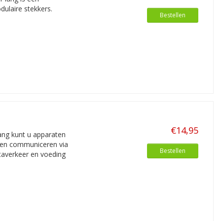
ulaire stekkers.
Bestellen
€14,95
ang kunt u apparaten
nnen communiceren via
Bestellen
taverkeer en voeding