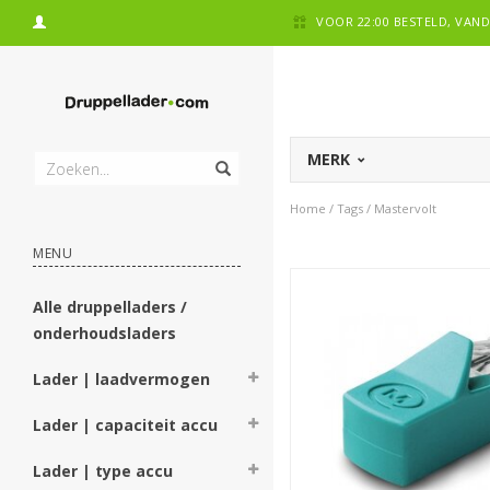
VOOR 22:00 BESTELD, VA
MERK
Home
/
Tags
/
Mastervolt
MENU
Alle druppelladers /
onderhoudsladers
Lader | laadvermogen
Lader | capaciteit accu
Lader | type accu