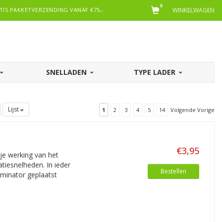
0
TIS PAKKETVERZENDING VANAF €75,-
WINKELWAGEN
SNELLADEN
TYPE LADER
Lijst
1
2
3
4
5
14
Volgende Vorige
€3,95
je werking van het
iesnelheden. In ieder
Bestellen
minator geplaatst