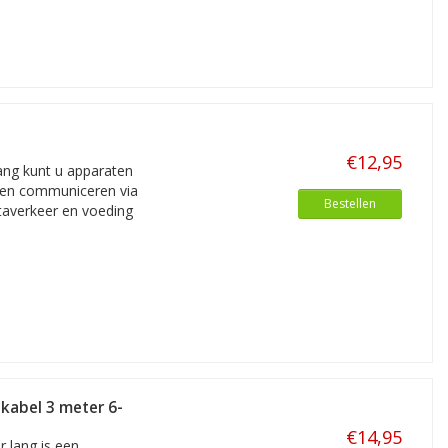
€12,95
ang kunt u apparaten
nnen communiceren via
Bestellen
taverkeer en voeding
kabel 3 meter 6-
€14,95
 lang is een