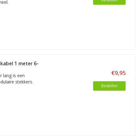
eel.
kabel 1 meter 6-
€9,95
 lang is een
ulaire stekkers.
Bestellen