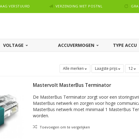
NDAAG VERSTUURD
VERZENDING MET POSTNL
GRA
VOLTAGE
ACCUVERMOGEN
TYPE ACCU
Alle merken
Laagste prijs
12
Mastervolt MasterBus Terminator
De MasterBus Terminator zorgt voor een storingsvri
MasterBus netwerk en zorgen voor hoge communicat
MasterBus netwerk moet minimaal 1 MasterBus Ter
worden.
Toevoegen om te vergelijken