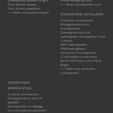
Zonnepaneel systeem off-grid
Zonne-energie op boot
Thuis stroom opslaan
>>> Méér zonnepanelen voor...
Thuis stroom opwekken
>>> Méér zonnepaneel kopen
ZONNEPANEEL INSTALLEREN
Connector zonnepaneel
Montagehoeken voor
zonnepanelen
Zonnepaneel accu set
Laadregelaar zonnepaneel / boot
/ camper
MPPT laadregelaars
PWM laadregelaars
Omvormers zonnepaneel
12 volt laadstroomverdeler
Norm C10/11ed.2.2 voor ESS in
België
>>> Méér over aansluiten
zonnepaneel
ZONNEPANEEL
MERKEN/UITLEG
Zo werkt zonnestroom
Zonnepanelen in serie of
parallel?
Zonnepanelen en wattage
Hoe zonnepaneel aansluiten