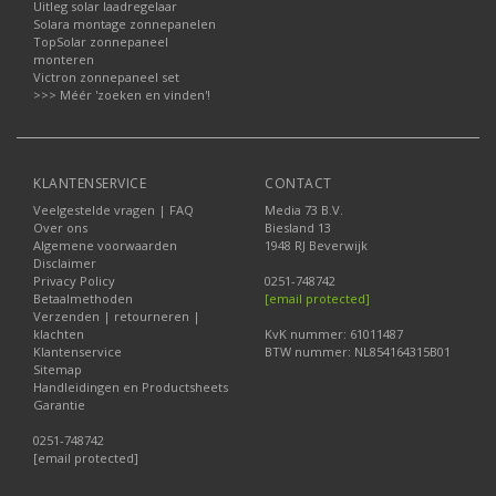
Uitleg solar laadregelaar
Solara montage zonnepanelen
TopSolar zonnepaneel
monteren
Victron zonnepaneel set
>>> Méér 'zoeken en vinden'!
KLANTENSERVICE
CONTACT
Veelgestelde vragen | FAQ
Media 73 B.V.
Over ons
Biesland 13
Algemene voorwaarden
1948 RJ Beverwijk
Disclaimer
Privacy Policy
0251-748742
Betaalmethoden
[email protected]
Verzenden | retourneren |
klachten
KvK nummer: 61011487
Klantenservice
BTW nummer: NL854164315B01
Sitemap
Handleidingen en Productsheets
Garantie
0251-748742
[email protected]