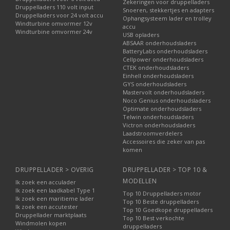
Zekeringen voor druppelladers
Druppelladers 110 volt input
Snoeren, stekkertjes en adapters
Druppelladers voor 24 volt accu
Ophangsysteem lader en trolley
Windturbine omvormer 12v
accu
Windturbine omvormer 24v
USB opladers
ABSAAR onderhoudsladers
BatteryLabs onderhoudsladers
Cellpower onderhoudsladers
CTEK onderhoudsladers
Einhell onderhoudsladers
GYS onderhoudsladers
Mastervolt onderhoudsladers
Noco Genius onderhoudsladers
Optimate onderhoudsladers
Telwin onderhoudsladers
Victron onderhoudsladers
Laadstroomverdelers
Accessoires die zeker van pas
komen
DRUPPELLADER > OVERIG
DRUPPELLADER > TOP 10 &
MODELLEN
Ik zoek een acculader
Ik zoek een laadkabel Type 1
Top 10 Druppelladers motor
Ik zoek een maritieme lader
Top 10 Beste druppelladers
Ik zoek een accutester
Top 10 Goedkope druppelladers
Druppellader marktplaats
Top 10 Best verkochte
Windmolen kopen
druppelladers