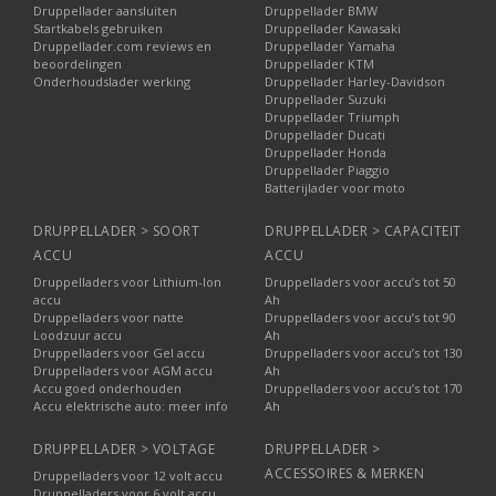
Druppellader aansluiten
Druppellader BMW
Startkabels gebruiken
Druppellader Kawasaki
Druppellader.com reviews en
Druppellader Yamaha
beoordelingen
Druppellader KTM
Onderhoudslader werking
Druppellader Harley-Davidson
Druppellader Suzuki
Druppellader Triumph
Druppellader Ducati
Druppellader Honda
Druppellader Piaggio
Batterijlader voor moto
DRUPPELLADER > SOORT
DRUPPELLADER > CAPACITEIT
ACCU
ACCU
Druppelladers voor Lithium-Ion
Druppelladers voor accu’s tot 50
accu
Ah
Druppelladers voor natte
Druppelladers voor accu’s tot 90
Loodzuur accu
Ah
Druppelladers voor Gel accu
Druppelladers voor accu’s tot 130
Druppelladers voor AGM accu
Ah
Accu goed onderhouden
Druppelladers voor accu’s tot 170
Accu elektrische auto: meer info
Ah
DRUPPELLADER > VOLTAGE
DRUPPELLADER >
ACCESSOIRES & MERKEN
Druppelladers voor 12 volt accu
Druppelladers voor 6 volt accu