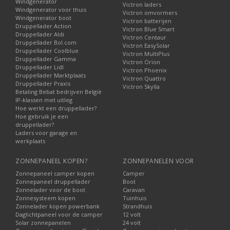
Windgenerator
Victron laders
Windgenerator voor thuis
Victron omvormers
Windgenerator boot
Victron batterijen
Druppellader Action
Victron Blue Smart
Druppellader Aldi
Victron Centaur
Druppellader Bol.com
Victron EasySolar
Druppellader Coolblue
Victron MultiPlus
Druppellader Gamma
Victron Orion
Druppellader Lidl
Victron Phoenix
Druppellader Marktplaats
Victron Quattro
Druppellader Praxis
Victron Skylla
Betaling Bebat bedrijven België
IP-klassen met uitleg
Hoe werkt een druppellader?
Hoe gebruik je een
druppellader?
Laders voor garage en
werkplaats
ZONNEPANEEL KOPEN?
ZONNEPANELEN VOOR
Zonnepaneel camper kopen
Camper
Zonnepaneel druppellader
Boot
Zonnelader voor de boot
Caravan
Zonnesysteem kopen
Tuinhuis
Zonnelader kopen powerbank
Strandhuis
Daglichtpaneel voor de camper
12 volt
Solar zonnepanelen
24 volt