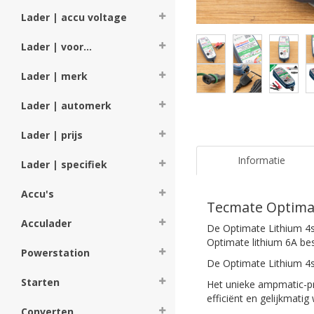
Lader | accu voltage
Lader | voor...
Lader | merk
Lader | automerk
Lader | prijs
Informatie
Lader | specifiek
Accu's
Tecmate Optimat
Acculader
De Optimate Lithium 4s 
Optimate lithium 6A be
Powerstation
De Optimate Lithium 4s 
Starten
Het unieke ampmatic-pr
efficiënt en gelijkmati
Converten