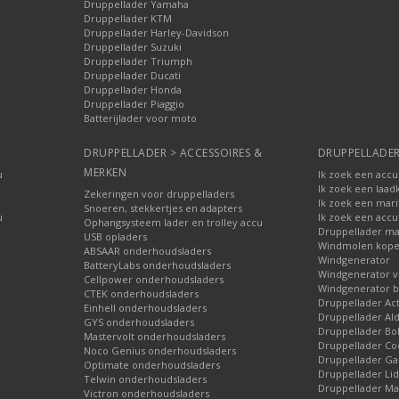
Druppellader Yamaha
Druppellader KTM
Druppellader Harley-Davidson
Druppellader Suzuki
Druppellader Triumph
Druppellader Ducati
Druppellader Honda
Druppellader Piaggio
Batterijlader voor moto
DRUPPELLADER > ACCESSOIRES &
DRUPPELLADER
MERKEN
u
Ik zoek een accu
Ik zoek een laad
Zekeringen voor druppelladers
Ik zoek een mari
Snoeren, stekkertjes en adapters
u
Ik zoek een accu
Ophangsysteem lader en trolley accu
Druppellader ma
USB opladers
Windmolen kop
ABSAAR onderhoudsladers
Windgenerator
BatteryLabs onderhoudsladers
Windgenerator v
Cellpower onderhoudsladers
Windgenerator b
CTEK onderhoudsladers
Druppellader Ac
Einhell onderhoudsladers
Druppellader Ald
GYS onderhoudsladers
Druppellader Bo
Mastervolt onderhoudsladers
Druppellader Co
Noco Genius onderhoudsladers
Druppellader 
Optimate onderhoudsladers
Druppellader Lid
Telwin onderhoudsladers
Druppellader Mar
Victron onderhoudsladers