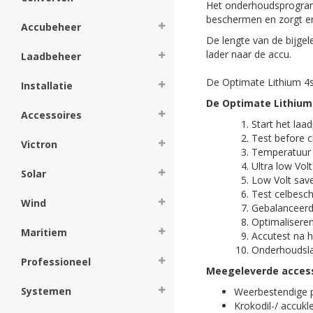
Het onderhoudsprogramm
beschermen en zorgt er
Accubeheer
De lengte van de bijgel
lader naar de accu.
Laadbeheer
De Optimate Lithium 4s
Installatie
De Optimate Lithium
Accessoires
Start het laa
Test before 
Victron
Temperatuur
Ultra low Vol
Solar
Low Volt save
Test celbesc
Wind
Gebalanceerd
Optimalisere
Maritiem
Accutest na h
Onderhoudsl
Professioneel
Meegeleverde accessoi
Systemen
Weerbestendige 
Krokodil-/ accu