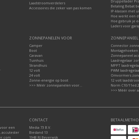
Druppellader Pra
Laadstroomverdelers
Betaling Bebat b
Accessoires die zeker van pas komen
IP-klassen met ui
Hoe werkt een d
Hoe gebruik je e
Laders voor gara
ZONNEPANELEN VOOR
ZONNEPANEEL 
Camper
Connector zonn
Boot
Montagehoeken 
Caravan
Zonnepaneel acc
Tuinhuis
Laadregelaar zo
Strandhuis
MPPT laadregela
r
12 volt
PWM laadregelaa
24 volt
Omvormers zon
Zonne-energie op boot
12 volt laadstro
>>> Méér zonnepanelen voor...
Norm C10/11ed.2.
>>> Méér over a
CONTACT
BETAALMETHO
 voor een
Media 73 B.V.
, accutester
Biesland 13
der.com
1948 RJ Beverwijk