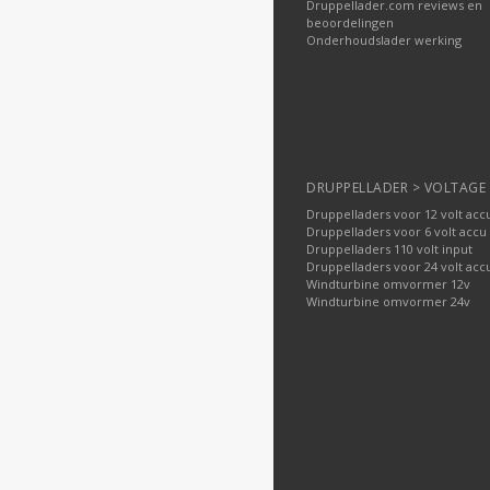
Druppellader.com reviews en
beoordelingen
Onderhoudslader werking
DRUPPELLADER > VOLTAGE
Druppelladers voor 12 volt acc
Druppelladers voor 6 volt accu
Druppelladers 110 volt input
Druppelladers voor 24 volt acc
Windturbine omvormer 12v
Windturbine omvormer 24v