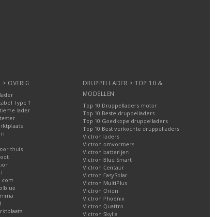
 > OVERIG
DRUPPELLADER > TOP 10 &
MODELLEN
lader
kabel Type 1
Top 10 Druppelladers motor
tieme lader
Top 10 Beste druppelladers
tester
Top 10 Goedkope druppelladers
rktplaats
Top 10 Best verkochte druppelladers
en
Victron laders
Victron omvormers
oor thuis
Victron batterijen
oot
Victron Blue Smart
tion
Victron Centaur
i
Victron EasySolar
l.com
Victron MultiPlus
olblue
Victron Orion
Gamma
Victron Phoenix
l
Victron Quattro
ktplaats
Victron Skylla