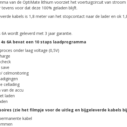
a van de OptiMate lithium voorziet het voertuigcircuit van stroom
 tevens voor dat deze 100% geladen blijft.
everde kabels is 1,8 meter van het stopcontact naar de lader en ok 1
 6A wordt geleverd met 3 jaar garantie.
 4s 6A bevat een 10 staps laadprogramma
dproces onder laag voltage (0,5V)
charge
 check
t save
/ celmonitoring
hadigingen
e cellading
n van de accu
et laden
aden
res (zie het filmpje voor de uitleg en bijgeleverde kabels bij
permanente kabel
klemmen