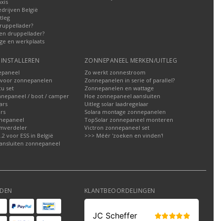
xis
edrijven België
tleg
ruppellader?
en druppellader?
ge en werkplaats
INSTALLEREN
ZONNEPANEEL MERKEN/UITLEG
epaneel
Zo werkt zonnestroom
voor zonnepanelen
Zonnepanelen in serie of parallel?
u set
Zonnepanelen en wattage
nnepaneel / boot / camper
Hoe zonnepaneel aansluiten
ars
Uitleg solar laadregelaar
rs
Solara montage zonnepanelen
nepaneel
TopSolar zonnepaneel monteren
omverdeler
Victron zonnepaneel set
2 voor ESS in België
>>> Méér 'zoeken en vinden'!
ansluiten zonnepaneel
DEN
KLANTBEOORDELINGEN