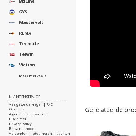
BizLine
GYS
Mastervolt
REMA
Tecmate
Telwin
Victron
Meer merken
KLANTENSERVICE
Veelgestelde vragen | FAQ
Gerelateerde pro
Over ons
Algemene voorwaarden
Disclaimer
Privacy Policy
Betaalmethoden
Verzenden | retourneren | klachten