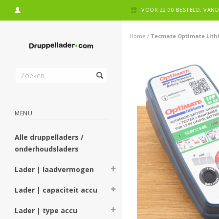
VOOR 22:00 BESTELD, VA
Home
/
Tecmate Optimate Lithi
MENU
Alle druppelladers /
onderhoudsladers
Lader | laadvermogen
Lader | capaciteit accu
Lader | type accu