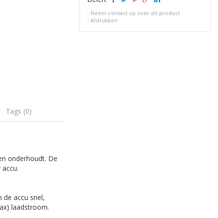
-
Neem contact op over dit product
-
Afdrukken
Tags (0)
 en onderhoudt. De
 accu.
 de accu snel,
max) laadstroom.