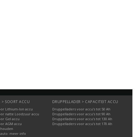
 > SOORT ACCU
DRUPPELLADER > CAPACITEIT ACCU
or Lithium-Ion accu
Druppelladers voor accu’s tot 50 Ah
oor natte Loodzuur accu
Druppelladers voor accu’s tot 90 Ah
oor Gel accu
Druppelladers voor accu’s tot 130 Ah
oor AGM accu
Druppelladers voor accu’s tot 170 Ah
rhouden
 auto: meer info