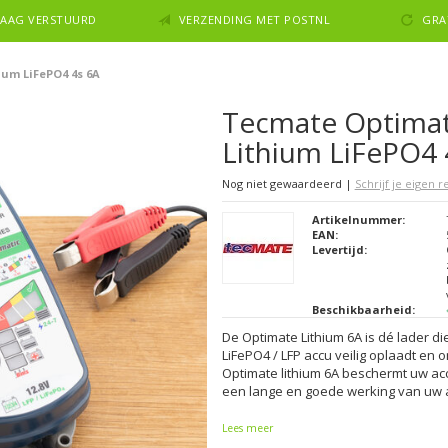
NDAAG VERSTUURD
VERZENDING MET POSTNL
GRA
um LiFePO4 4s 6A
Tecmate Optima
Lithium LiFePO4 
Nog niet gewaardeerd
|
Schrijf je eigen 
Artikelnummer:
EAN:
Levertijd:
Beschikbaarheid:
De Optimate Lithium 6A is dé lader die
LiFePO4 / LFP accu veilig oplaadt en 
Optimate lithium 6A beschermt uw ac
een lange en goede werking van uw 
Lees meer