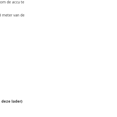
 om de accu te
,8 meter van de
 deze lader)