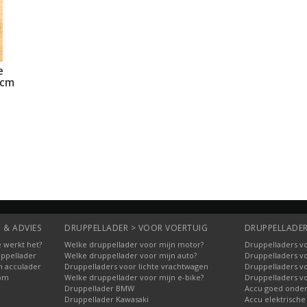
e
0cm
 & ADVIES
DRUPPELLADER > VOOR VOERTUIG
DRUPPELLADER
 werkt het?
Welke druppellader voor mijn motor?
Druppelladers vo
uppellader
Welke druppellader voor mijn auto?
Druppelladers v
n acculader
Druppelladers voor lichte vrachtwagen
Druppelladers v
oom
Welke druppellader voor mijn e-bike?
Druppelladers v
Druppellader BMW
Accu goed onde
Druppellader Kawasaki
Accu elektrische