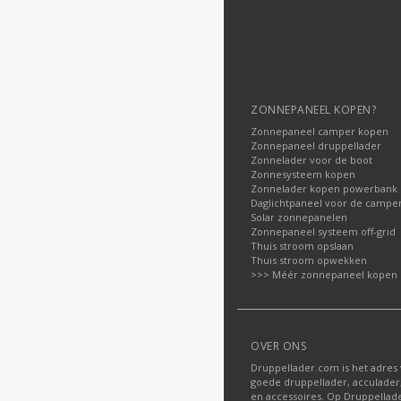
ZONNEPANEEL KOPEN?
Zonnepaneel camper kopen
Zonnepaneel druppellader
Zonnelader voor de boot
Zonnesysteem kopen
Zonnelader kopen powerbank
Daglichtpaneel voor de campe
Solar zonnepanelen
Zonnepaneel systeem off-grid
Thuis stroom opslaan
Thuis stroom opwekken
>>> Méér zonnepaneel kopen
OVER ONS
Druppellader.com is het adres
goede druppellader, acculader
en accessoires. Op Druppella