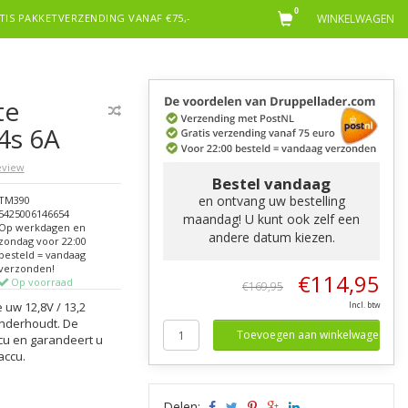
0
TIS PAKKETVERZENDING VANAF €75,-
WINKELWAGEN
te
4s 6A
review
Bestel vandaag
en ontvang uw bestelling
TM390
5425006146654
maandag! U kunt ook zelf een
Op werkdagen en
andere datum kiezen.
zondag voor 22:00
besteld = vandaag
verzonden!
€114,95
Op voorraad
€169,95
 uw 12,8V / 13,2
Incl. btw
onderhoudt. De
Toevoegen aan winkelwagen
cu en garandeert u
accu.
Delen: