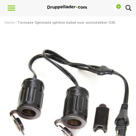
Toggle
0
navigation
Home
/
Tecmate Optimate splitter kabel voor autostekker O26