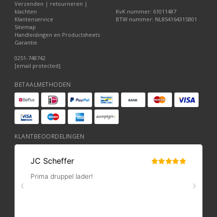
Verzenden | retourneren |
klachten
KvK nummer: 61011487
Klantenservice
BTW nummer: NL854164315B01
Sitemap
Handleidingen en Productsheets
Garantie
0251-748742
[email protected]
BETAALMETHODEN
KLANTBEOORDELINGEN