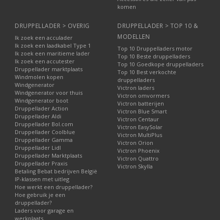
komen
DRUPPELLADER > OVERIG
DRUPPELLADER > TOP 10 &
MODELLEN
Ik zoek een acculader
Ik zoek een laadkabel Type 1
Top 10 Druppelladers motor
Ik zoek een maritieme lader
Top 10 Beste druppelladers
Ik zoek een accutester
Top 10 Goedkope druppelladers
Druppellader marktplaats
Top 10 Best verkochte
Windmolen kopen
druppelladers
Windgenerator
Victron laders
Windgenerator voor thuis
Victron omvormers
Windgenerator boot
Victron batterijen
Druppellader Action
Victron Blue Smart
Druppellader Aldi
Victron Centaur
Druppellader Bol.com
Victron EasySolar
Druppellader Coolblue
Victron MultiPlus
Druppellader Gamma
Victron Orion
Druppellader Lidl
Victron Phoenix
Druppellader Marktplaats
Victron Quattro
Druppellader Praxis
Victron Skylla
Betaling Bebat bedrijven België
IP-klassen met uitleg
Hoe werkt een druppellader?
Hoe gebruik je een
druppellader?
Laders voor garage en
werkplaats