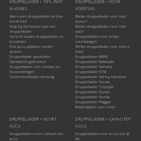
DRUPPELLADER > TIPS, INFO
DRUPPELLADER > VOOR
& ADVIES
VOERTUIG
Wat is een druppellader en hoe
Welke druppellader voor mijn
werkt het?
motor?
Hulp bij het kiezen van een
Welke druppellader voor mijn
druppellader
auto?
Verschil tussen druppellader en
Druppelladers voor lichte
acculader
vrachtwagen
Hoe accu opladen zonder
Welke druppellader voor mijn e-
stroom
bike?
Druppellader aansluiten
Druppellader BMW
Startkabels gebruiken
Druppellader Kawasaki
Druppellader.com reviews en
Druppellader Yamaha
beoordelingen
Druppellader KTM
Onderhoudslader werking
Druppellader Harley-Davidson
Druppellader Suzuki
Druppellader Triumph
Druppellader Ducati
Druppellader Honda
Druppellader Piaggio
Batterijlader voor moto
DRUPPELLADER > SOORT
DRUPPELLADER > CAPACITEIT
ACCU
ACCU
Druppelladers voor Lithium-Ion
Druppelladers voor accu’s tot 50
accu
Ah