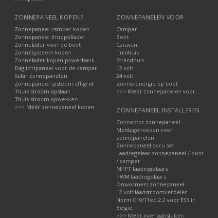
ZONNEPANEEL KOPEN?
ZONNEPANELEN VOOR
Zonnepaneel camper kopen
Camper
Zonnepaneel druppellader
Boot
Zonnelader voor de boot
Caravan
Zonnesysteem kopen
Tuinhuis
Zonnelader kopen powerbank
Strandhuis
Daglichtpaneel voor de camper
12 volt
Solar zonnepanelen
24 volt
Zonnepaneel systeem off-grid
Zonne-energie op boot
Thuis stroom opslaan
>>> Méér zonnepanelen voor...
Thuis stroom opwekken
>>> Méér zonnepaneel kopen
ZONNEPANEEL INSTALLEREN
Connector zonnepaneel
Montagehoeken voor
zonnepanelen
Zonnepaneel accu set
Laadregelaar zonnepaneel / boot
/ camper
MPPT laadregelaars
PWM laadregelaars
Omvormers zonnepaneel
12 volt laadstroomverdeler
Norm C10/11ed.2.2 voor ESS in
België
>>> Méér over aansluiten