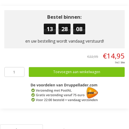
Bestel binnen:
13
28
08
:
:
en uw bestelling wordt vandaag verstuurd!
€14,95
€22,95
Incl. btw
Toevoegen aan winkelwagen