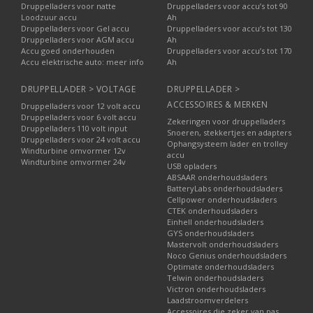
Druppelladers voor natte
Druppelladers voor accu’s tot 90
Loodzuur accu
Ah
Druppelladers voor Gel accu
Druppelladers voor accu’s tot 130
Druppelladers voor AGM accu
Ah
Accu goed onderhouden
Druppelladers voor accu’s tot 170
Accu elektrische auto: meer info
Ah
DRUPPELLADER > VOLTAGE
DRUPPELLADER >
ACCESSOIRES & MERKEN
Druppelladers voor 12 volt accu
Druppelladers voor 6 volt accu
Zekeringen voor druppelladers
Druppelladers 110 volt input
Snoeren, stekkertjes en adapters
Druppelladers voor 24 volt accu
Ophangsysteem lader en trolley
Windturbine omvormer 12v
accu
Windturbine omvormer 24v
USB opladers
ABSAAR onderhoudsladers
BatteryLabs onderhoudsladers
Cellpower onderhoudsladers
CTEK onderhoudsladers
Einhell onderhoudsladers
GYS onderhoudsladers
Mastervolt onderhoudsladers
Noco Genius onderhoudsladers
Optimate onderhoudsladers
Telwin onderhoudsladers
Victron onderhoudsladers
Laadstroomverdelers
Accessoires die zeker van pas