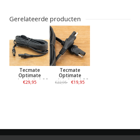
Gerelateerde producten
Tecmate
Tecmate
Optimate
Optimate
verlengkabel O3
verlengkabel O3
€29,95
€19,95
€22,95
460cm - SAE 10A
460cm - SAE 5A
max
max
Informatie
Informatie