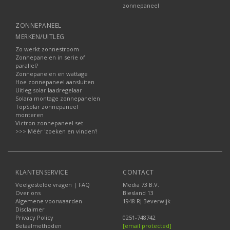
zonnepaneel
ZONNEPANEEL
MERKEN/UITLEG
Zo werkt zonnestroom
Zonnepanelen in serie of
parallel?
Zonnepanelen en wattage
Hoe zonnepaneel aansluiten
Uitleg solar laadregelaar
Solara montage zonnepanelen
TopSolar zonnepaneel
monteren
Victron zonnepaneel set
>>> Méér 'zoeken en vinden'!
KLANTENSERVICE
CONTACT
Veelgestelde vragen | FAQ
Media 73 B.V.
Over ons
Biesland 13
Algemene voorwaarden
1948 RJ Beverwijk
Disclaimer
Privacy Policy
0251-748742
Betaalmethoden
[email protected]