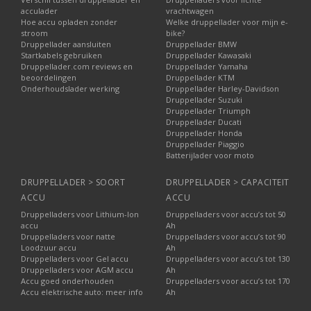
acculader
vrachtwagen
Hoe accu opladen zonder
Welke druppellader voor mijn e-
stroom
bike?
Druppellader aansluiten
Druppellader BMW
Startkabels gebruiken
Druppellader Kawasaki
Druppellader.com reviews en
Druppellader Yamaha
beoordelingen
Druppellader KTM
Onderhoudslader werking
Druppellader Harley-Davidson
Druppellader Suzuki
Druppellader Triumph
Druppellader Ducati
Druppellader Honda
Druppellader Piaggio
Batterijlader voor moto
DRUPPELLADER > SOORT
DRUPPELLADER > CAPACITEIT
ACCU
ACCU
Druppelladers voor Lithium-Ion
Druppelladers voor accu’s tot 50
accu
Ah
Druppelladers voor natte
Druppelladers voor accu’s tot 90
Loodzuur accu
Ah
Druppelladers voor Gel accu
Druppelladers voor accu’s tot 130
Druppelladers voor AGM accu
Ah
Accu goed onderhouden
Druppelladers voor accu’s tot 170
Accu elektrische auto: meer info
Ah