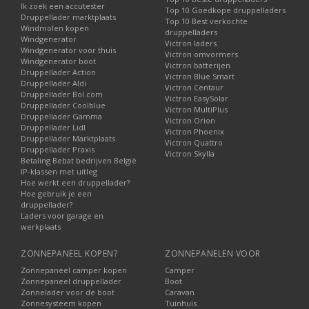
Ik zoek een accutester
Top 10 Goedkope druppelladers
Druppellader marktplaats
Top 10 Best verkochte
Windmolen kopen
druppelladers
Windgenerator
Victron laders
Windgenerator voor thuis
Victron omvormers
Windgenerator boot
Victron batterijen
Druppellader Action
Victron Blue Smart
Druppellader Aldi
Victron Centaur
Druppellader Bol.com
Victron EasySolar
Druppellader Coolblue
Victron MultiPlus
Druppellader Gamma
Victron Orion
Druppellader Lidl
Victron Phoenix
Druppellader Marktplaats
Victron Quattro
Druppellader Praxis
Victron Skylla
Betaling Bebat bedrijven België
IP-klassen met uitleg
Hoe werkt een druppellader?
Hoe gebruik je een
druppellader?
Laders voor garage en
werkplaats
ZONNEPANEEL KOPEN?
ZONNEPANELEN VOOR
Zonnepaneel camper kopen
Camper
Zonnepaneel druppellader
Boot
Zonnelader voor de boot
Caravan
Zonnesysteem kopen
Tuinhuis