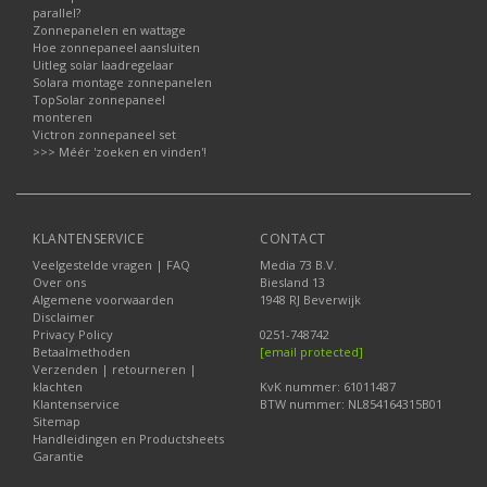
parallel?
Zonnepanelen en wattage
Hoe zonnepaneel aansluiten
Uitleg solar laadregelaar
Solara montage zonnepanelen
TopSolar zonnepaneel
monteren
Victron zonnepaneel set
>>> Méér 'zoeken en vinden'!
KLANTENSERVICE
CONTACT
Veelgestelde vragen | FAQ
Media 73 B.V.
Over ons
Biesland 13
Algemene voorwaarden
1948 RJ Beverwijk
Disclaimer
Privacy Policy
0251-748742
Betaalmethoden
[email protected]
Verzenden | retourneren |
klachten
KvK nummer: 61011487
Klantenservice
BTW nummer: NL854164315B01
Sitemap
Handleidingen en Productsheets
Garantie