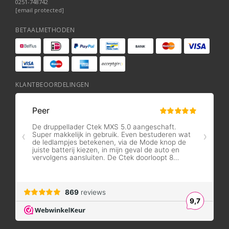
0251-748742
[email protected]
BETAALMETHODEN
KLANTBEOORDELINGEN