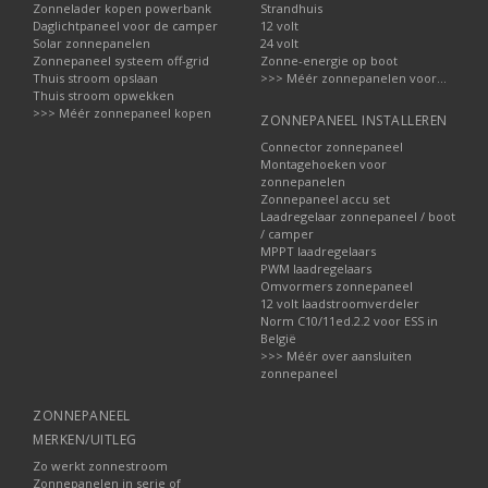
Zonnelader kopen powerbank
Strandhuis
Daglichtpaneel voor de camper
12 volt
Solar zonnepanelen
24 volt
Zonnepaneel systeem off-grid
Zonne-energie op boot
Thuis stroom opslaan
>>> Méér zonnepanelen voor...
Thuis stroom opwekken
>>> Méér zonnepaneel kopen
ZONNEPANEEL INSTALLEREN
Connector zonnepaneel
Montagehoeken voor
zonnepanelen
Zonnepaneel accu set
Laadregelaar zonnepaneel / boot
/ camper
MPPT laadregelaars
PWM laadregelaars
Omvormers zonnepaneel
12 volt laadstroomverdeler
Norm C10/11ed.2.2 voor ESS in
België
>>> Méér over aansluiten
zonnepaneel
ZONNEPANEEL
MERKEN/UITLEG
Zo werkt zonnestroom
Zonnepanelen in serie of