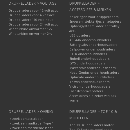
DRUPPELLADER > VOLTAGE
DRUPPELLADER >
ACCESSOIRES & MERKEN
Druppelladers voor 12 volt accu
Druppelladers voor 6 volt accu
Zekeringen voor druppelladers
Druppelladers 110 volt input
Snoeren, stekkertjes en adapters
Druppelladers voor 24 volt accu
Ophangsysteem lader en trolley
Windturbine omvormer 12v
accu
Windturbine omvormer 24v
USB opladers
ABSAAR onderhoudsladers
BatteryLabs onderhoudsladers
Cellpower onderhoudsladers
CTEK onderhoudsladers
Einhell onderhoudsladers
GYS onderhoudsladers
Mastervolt onderhoudsladers
Noco Genius onderhoudsladers
Optimate onderhoudsladers
Telwin onderhoudsladers
Victron onderhoudsladers
Laadstroomverdelers
Accessoires die zeker van pas
komen
DRUPPELLADER > OVERIG
DRUPPELLADER > TOP 10 &
MODELLEN
Ik zoek een acculader
Ik zoek een laadkabel Type 1
Top 10 Druppelladers motor
Ik zoek een maritieme lader
Top 10 Beste druppelladers