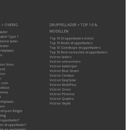
 > OVERIG
DRUPPELLADER > TOP 10 &
MODELLEN
lader
kabel Type 1
Top 10 Druppelladers motor
tieme lader
Top 10 Beste druppelladers
tester
Top 10 Goedkope druppelladers
rktplaats
Top 10 Best verkochte druppelladers
en
Victron laders
Victron omvormers
oor thuis
Victron batterijen
oot
Victron Blue Smart
tion
Victron Centaur
i
Victron EasySolar
l.com
Victron MultiPlus
olblue
Victron Orion
Gamma
Victron Phoenix
l
Victron Quattro
ktplaats
Victron Skylla
xis
edrijven België
tleg
ruppellader?
en druppellader?
ge en werkplaats