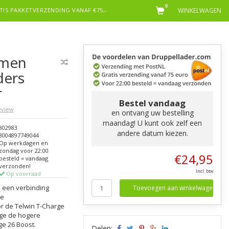
0
TIS PAKKETVERZENDING VANAF €75,-
WINKELWAGEN
mmen
ders
r
Bestel vandaag
review
en ontvang uw bestelling
maandag! U kunt ook zelf een
802983
andere datum kiezen.
8004897749044
Op werkdagen en
zondag voor 22:00
€24,95
besteld = vandaag
verzonden!
Incl. btw
Op voorraad
 een verbinding
Toevoegen aan winkelwagen
ze
r de Telwin T-Charge
ge de hogere
ge 26 Boost.
Delen: