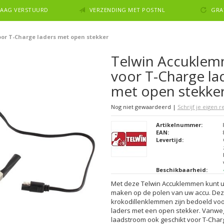
NDAAG VERSTUURD
VERZENDING MET POSTNL
GRA
or T-Charge laders met open stekker
Telwin Accukle
voor T-Charge la
met open stekke
Nog niet gewaardeerd
|
Schrijf je eigen 
Artikelnummer:
EAN:
Levertijd:
Beschikbaarheid:
Met deze Telwin Accuklemmen kunt u
maken op de polen van uw accu. De
krokodillenklemmen zijn bedoeld voo
laders met een open stekker. Vanwe
laadstroom ook geschikt voor T-Char