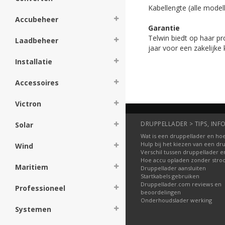
Kabellengte (alle mode
Accubeheer
Garantie
Telwin biedt op haar pr
Laadbeheer
jaar voor een zakelijke 
Installatie
Accessoires
Victron
DRUPPELLADER > TIPS, INFO
Solar
Wat is een druppellader en hoe
Hulp bij het kiezen van een dr
Wind
Verschil tussen druppellader e
Hoe accu opladen zonder str
Maritiem
Druppellader aansluiten
Startkabels gebruiken
Druppellader.com reviews en
Professioneel
beoordelingen
Onderhoudslader werking
Systemen