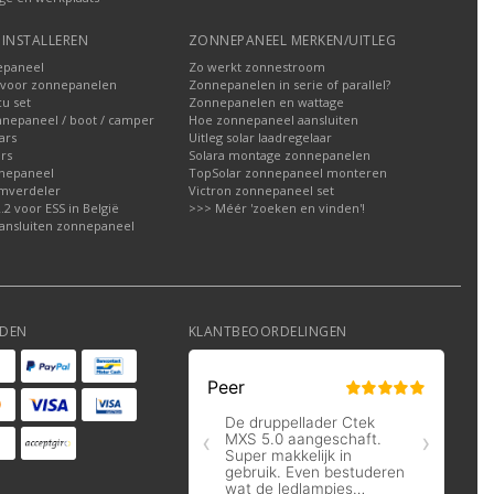
INSTALLEREN
ZONNEPANEEL MERKEN/UITLEG
epaneel
Zo werkt zonnestroom
voor zonnepanelen
Zonnepanelen in serie of parallel?
u set
Zonnepanelen en wattage
nnepaneel / boot / camper
Hoe zonnepaneel aansluiten
ars
Uitleg solar laadregelaar
rs
Solara montage zonnepanelen
nepaneel
TopSolar zonnepaneel monteren
omverdeler
Victron zonnepaneel set
2 voor ESS in België
>>> Méér 'zoeken en vinden'!
ansluiten zonnepaneel
DEN
KLANTBEOORDELINGEN