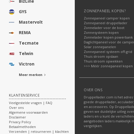
BizLine
ZONNEPANEEL KOPEN?
GYS
Zonnepaneel camper kopen
Mastervolt
Zonnepaneel druppellader
Zonnelader voor de boot
REMA
Zonnesysteem kopen
Zonnelader kopen powerbank
Daglichtpaneel voor de campe
Tecmate
Solar zonnepanelen
Zonnepaneel systeem off-grid
Telwin
Thuis stroom opslaan
Thuis stroom opwekken
Victron
>>> Méér zonnepaneel kopen
Meer merken
OVER ONS
KLANTENSERVICE
Druppellader.com is het adres
goede druppellader, acculader
Veelgestelde vragen | FAQ
en accessoires. Op Druppella
Over ons
geven we duidelijke uitleg ove
Algemene voorwaarden
laders en u kunt de verschille
Disclaimer
aangeboden laders makkelijk m
Privacy Policy
vergelijken.
Betaalmethoden
Verzenden | retourneren | klachten