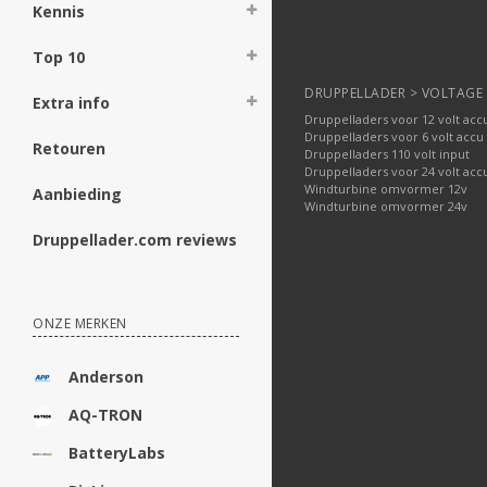
Kennis
Top 10
DRUPPELLADER > VOLTAGE
Extra info
Druppelladers voor 12 volt acc
Druppelladers voor 6 volt accu
Retouren
Druppelladers 110 volt input
Druppelladers voor 24 volt acc
Windturbine omvormer 12v
Aanbieding
Windturbine omvormer 24v
Druppellader.com reviews
ONZE MERKEN
Anderson
AQ-TRON
BatteryLabs