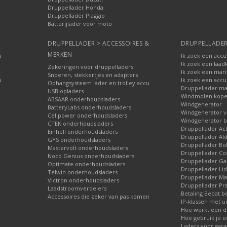
Druppellader Honda
Druppellader Piaggio
Batterijlader voor moto
DRUPPELLADER > ACCESSOIRES &
DRUPPELLADER
MERKEN
u
Ik zoek een accu
Ik zoek een laad
Zekeringen voor druppelladers
Ik zoek een mari
Snoeren, stekkertjes en adapters
u
Ik zoek een accu
Ophangsysteem lader en trolley accu
Druppellader ma
USB opladers
Windmolen kop
ABSAAR onderhoudsladers
Windgenerator
BatteryLabs onderhoudsladers
Windgenerator v
Cellpower onderhoudsladers
Windgenerator b
CTEK onderhoudsladers
Druppellader Ac
Einhell onderhoudsladers
Druppellader Ald
GYS onderhoudsladers
Druppellader Bo
Mastervolt onderhoudsladers
Druppellader Co
Noco Genius onderhoudsladers
Druppellader 
Optimate onderhoudsladers
Druppellader Lid
Telwin onderhoudsladers
Druppellader Mar
Victron onderhoudsladers
Druppellader Pra
Laadstroomverdelers
Betaling Bebat b
Accessoires die zeker van pas komen
IP-klassen met ui
Hoe werkt een d
Hoe gebruik je e
Laders voor gara