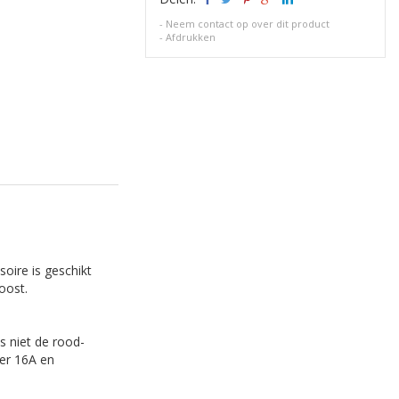
-
Neem contact op over dit product
-
Afdrukken
oire is geschikt
Boost.
 niet de rood-
eer 16A en