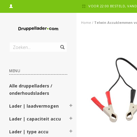
VOOR 22:00 BESTELD, VA
Home
/
Telwin Accuklemmen vo
MENU
Alle druppelladers /
onderhoudsladers
Lader | laadvermogen
Lader | capaciteit accu
Lader | type accu