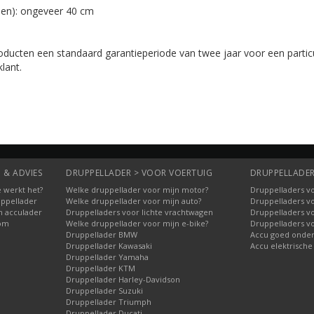
llen): ongeveer 40 cm
oducten een standaard garantieperiode van twee jaar voor een particu
klant.
 & ADVIES
DRUPPELLADER > VOOR VOERTUIG
DRUPPELLADER
 werkt het?
Welke druppellader voor mijn motor?
Druppelladers vo
uppellader
Welke druppellader voor mijn auto?
Druppelladers v
n acculader
Druppelladers voor lichte vrachtwagen
Druppelladers v
oom
Welke druppellader voor mijn e-bike?
Druppelladers v
Druppellader BMW
Accu goed onde
Druppellader Kawasaki
Accu elektrische
Druppellader Yamaha
Druppellader KTM
Druppellader Harley-Davidson
Druppellader Suzuki
Druppellader Triumph
Druppellader Ducati