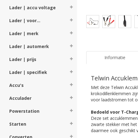
Lader | accu voltage
Lader | voor...
Lader | merk
Lader | automerk
Informatie
Lader | prijs
Lader | specifiek
Telwin Accuklem
Accu's
Met deze Telwin Accuk
krokodillenklemmen zij
Acculader
voor laadstromen tot 
Powerstation
Bedoeld voor T-Char
Deze set accuklemmen i
Starten
zwarte stekker met het
daarmee ook geschikt v
Converten