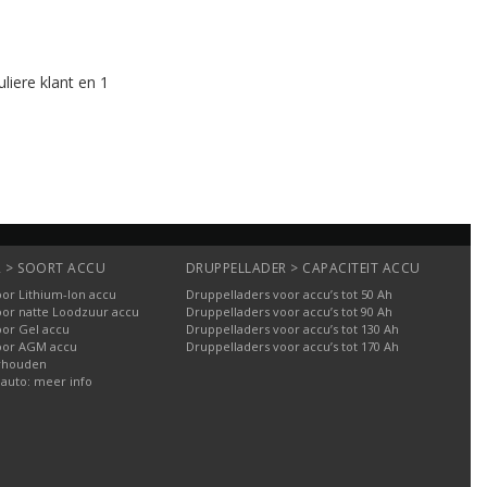
liere klant en 1
 > SOORT ACCU
DRUPPELLADER > CAPACITEIT ACCU
or Lithium-Ion accu
Druppelladers voor accu’s tot 50 Ah
oor natte Loodzuur accu
Druppelladers voor accu’s tot 90 Ah
oor Gel accu
Druppelladers voor accu’s tot 130 Ah
oor AGM accu
Druppelladers voor accu’s tot 170 Ah
rhouden
 auto: meer info