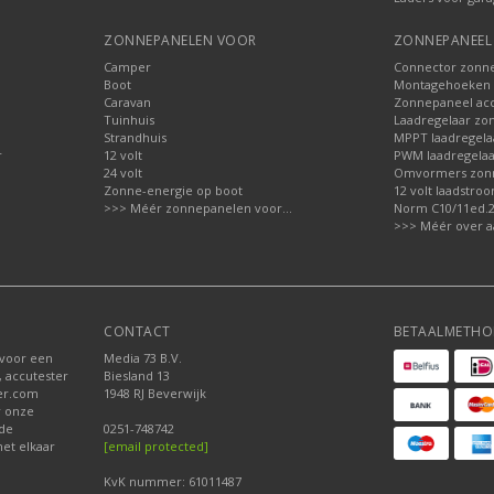
ZONNEPANELEN VOOR
ZONNEPANEEL 
Camper
Connector zonn
Boot
Montagehoeken 
Caravan
Zonnepaneel acc
Tuinhuis
Laadregelaar zo
Strandhuis
MPPT laadregela
r
12 volt
PWM laadregelaa
24 volt
Omvormers zon
Zonne-energie op boot
12 volt laadstro
>>> Méér zonnepanelen voor...
Norm C10/11ed.2.
>>> Méér over a
CONTACT
BETAALMETHO
 voor een
Media 73 B.V.
, accutester
Biesland 13
der.com
1948 RJ Beverwijk
r onze
nde
0251-748742
et elkaar
[email protected]
KvK nummer: 61011487