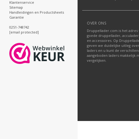
Klantenservice
Sitemap
Handleidingen en Productsheets
Garantie
OVER ONS
0251-748742
Druppellader.com is het adres
[email protected]
goede druppellader, acculader
en accessoires. Op Druppella
geven we duidelijke uitleg ove
laders en u kunt de verschille
aangeboden laders makkelijk m
vergelijken.