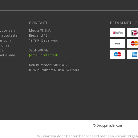
CONTACT
BETAALMETHO
 voor een
Media 73 B.V.
, accutester
Biesland 13
der.com
1948 RJ Beverwijk
r onze
nde
0251-748742
et elkaar
[email protected]
KvK nummer: 61011487
BTW nummer: NL854164315B01
© Druppellader.com
Wij worden door klanten beoordeeld met een
9,4
van
10
geb