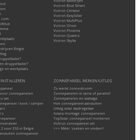
Victron batterijen
oot
Victron Blue Smart
tion
Victron Centaur
i
Victron EasySolar
l.com
Victron MultiPlus
olblue
Victron Orion
Gamma
Victron Phoenix
l
Victron Quattro
ktplaats
Victron Skylla
xis
edrijven België
tleg
ruppellader?
en druppellader?
ge en werkplaats
INSTALLEREN
ZONNEPANEEL MERKEN/UITLEG
epaneel
Zo werkt zonnestroom
voor zonnepanelen
Zonnepanelen in serie of parallel?
u set
Zonnepanelen en wattage
nnepaneel / boot / camper
Hoe zonnepaneel aansluiten
ars
Uitleg solar laadregelaar
rs
Solara montage zonnepanelen
nepaneel
TopSolar zonnepaneel monteren
omverdeler
Victron zonnepaneel set
2 voor ESS in België
>>> Méér 'zoeken en vinden'!
ansluiten zonnepaneel