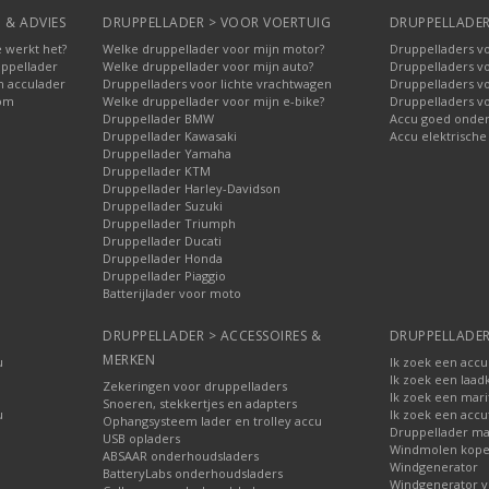
 & ADVIES
DRUPPELLADER > VOOR VOERTUIG
DRUPPELLADER
 werkt het?
Welke druppellader voor mijn motor?
Druppelladers vo
uppellader
Welke druppellader voor mijn auto?
Druppelladers v
n acculader
Druppelladers voor lichte vrachtwagen
Druppelladers v
oom
Welke druppellader voor mijn e-bike?
Druppelladers v
Druppellader BMW
Accu goed onde
Druppellader Kawasaki
Accu elektrische
Druppellader Yamaha
Druppellader KTM
Druppellader Harley-Davidson
Druppellader Suzuki
Druppellader Triumph
Druppellader Ducati
Druppellader Honda
Druppellader Piaggio
Batterijlader voor moto
DRUPPELLADER > ACCESSOIRES &
DRUPPELLADER
MERKEN
u
Ik zoek een accu
Ik zoek een laad
Zekeringen voor druppelladers
Ik zoek een mari
Snoeren, stekkertjes en adapters
u
Ik zoek een accu
Ophangsysteem lader en trolley accu
Druppellader ma
USB opladers
Windmolen kop
ABSAAR onderhoudsladers
Windgenerator
BatteryLabs onderhoudsladers
Windgenerator v