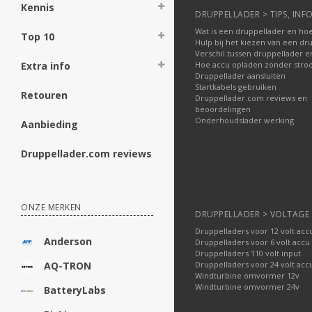
Kennis
DRUPPELLADER > TIPS, INFO
Wat is een druppellader en hoe
Top 10
Hulp bij het kiezen van een dr
Verschil tussen druppellader e
Hoe accu opladen zonder str
Extra info
Druppellader aansluiten
Startkabels gebruiken
Retouren
Druppellader.com reviews en
beoordelingen
Onderhoudslader werking
Aanbieding
Druppellader.com reviews
ONZE MERKEN
DRUPPELLADER > VOLTAGE
Druppelladers voor 12 volt acc
Anderson
Druppelladers voor 6 volt accu
Druppelladers 110 volt input
Druppelladers voor 24 volt acc
AQ-TRON
Windturbine omvormer 12v
Windturbine omvormer 24v
BatteryLabs