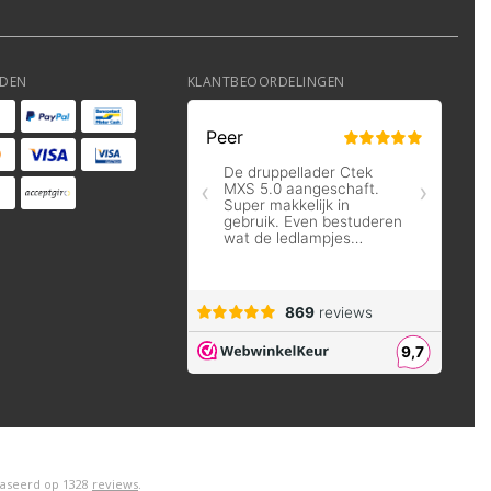
DEN
KLANTBEOORDELINGEN
aseerd op
1328
reviews
.