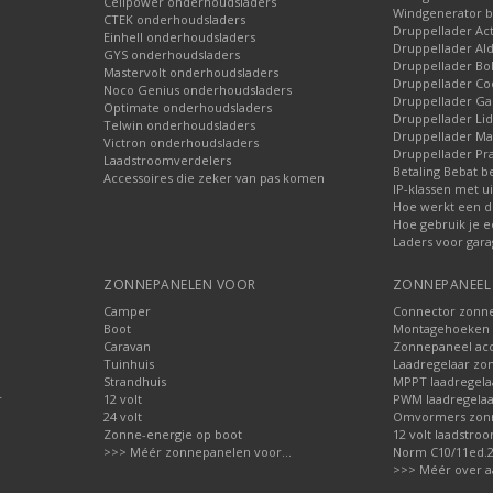
Cellpower onderhoudsladers
Windgenerator b
CTEK onderhoudsladers
Druppellader Ac
Einhell onderhoudsladers
Druppellader Ald
GYS onderhoudsladers
Druppellader Bo
Mastervolt onderhoudsladers
Druppellader Co
Noco Genius onderhoudsladers
Druppellader 
Optimate onderhoudsladers
Druppellader Lid
Telwin onderhoudsladers
Druppellader Mar
Victron onderhoudsladers
Druppellader Pra
Laadstroomverdelers
Betaling Bebat b
Accessoires die zeker van pas komen
IP-klassen met ui
Hoe werkt een d
Hoe gebruik je e
Laders voor gara
ZONNEPANELEN VOOR
ZONNEPANEEL 
Camper
Connector zonn
Boot
Montagehoeken 
Caravan
Zonnepaneel acc
Tuinhuis
Laadregelaar zo
Strandhuis
MPPT laadregela
r
12 volt
PWM laadregelaa
24 volt
Omvormers zon
Zonne-energie op boot
12 volt laadstro
>>> Méér zonnepanelen voor...
Norm C10/11ed.2.
>>> Méér over a