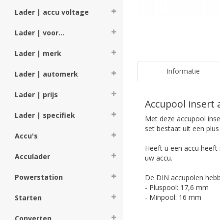
Lader | accu voltage
Lader | voor...
Lader | merk
Informatie
Lader | automerk
Lader | prijs
Accupool insert
Lader | specifiek
Met deze accupool inse
set bestaat uit een plu
Accu's
Heeft u een accu heeft
Acculader
uw accu.
Powerstation
De DIN accupolen hebb
- Pluspool: 17,6 mm
- Minpool: 16 mm
Starten
Converten