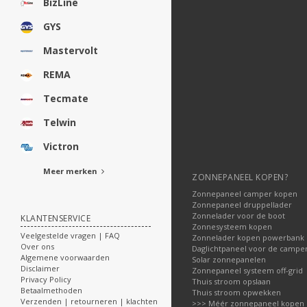
BizLine
GYS
Mastervolt
REMA
Tecmate
Telwin
Victron
Meer merken
ZONNEPANEEL KOPEN?
Zonnepaneel camper kopen
Zonnepaneel druppellader
Zonnelader voor de boot
KLANTENSERVICE
Zonnesysteem kopen
Veelgestelde vragen | FAQ
Zonnelader kopen powerbank
Over ons
Daglichtpaneel voor de campe
Algemene voorwaarden
Solar zonnepanelen
Disclaimer
Zonnepaneel systeem off-grid
Privacy Policy
Thuis stroom opslaan
Betaalmethoden
Thuis stroom opwekken
Verzenden | retourneren | klachten
>>> Méér zonnepaneel kopen