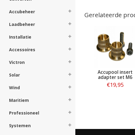
Accubeheer
Gerelateerde pro
Laadbeheer
Installatie
Accessoires
Victron
Accupool insert
Solar
adapter set M6
€19,95
Wind
Bestellen
Maritiem
Professioneel
Systemen