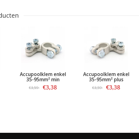
ducten
Accupoolklem enkel
Accupoolklem enkel
35-95mm² min
35-95mm² plus
€3,38
€3,38
€3,59
€3,59
Bestellen
Bestellen