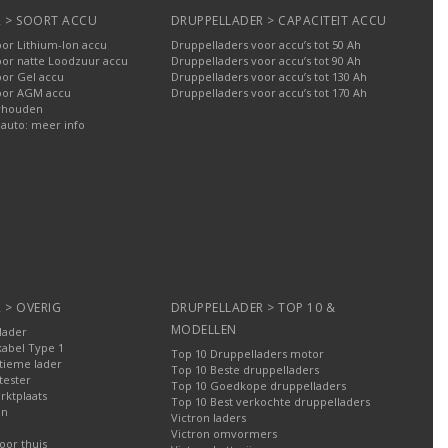
 > SOORT ACCU
DRUPPELLADER > CAPACITEIT ACCU
or Lithium-Ion accu
Druppelladers voor accu’s tot 50 Ah
oor natte Loodzuur accu
Druppelladers voor accu’s tot 90 Ah
oor Gel accu
Druppelladers voor accu’s tot 130 Ah
oor AGM accu
Druppelladers voor accu’s tot 170 Ah
rhouden
 auto: meer info
 > OVERIG
DRUPPELLADER > TOP 10 &
MODELLEN
lader
kabel Type 1
Top 10 Druppelladers motor
tieme lader
Top 10 Beste druppelladers
tester
Top 10 Goedkope druppelladers
rktplaats
Top 10 Best verkochte druppelladers
en
Victron laders
Victron omvormers
oor thuis