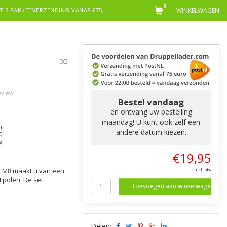
0
TIS PAKKETVERZENDING VANAF €75,-
WINKELWAGEN
review
Bestel vandaag
en ontvang uw bestelling
maandag! U kunt ook zelf een
n
andere datum kiezen.
0
g
€19,95
t M8 maakt u van een
Incl. btw
 polen. De set
Toevoegen aan winkelwagen
Delen: