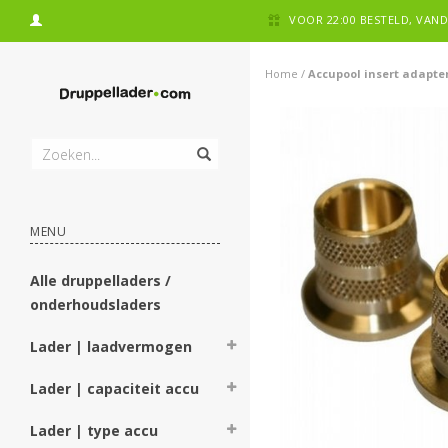
VOOR 22:00 BESTELD, VA
Home
/
Accupool insert adapte
MENU
Alle druppelladers /
onderhoudsladers
Lader | laadvermogen
Lader | capaciteit accu
Lader | type accu