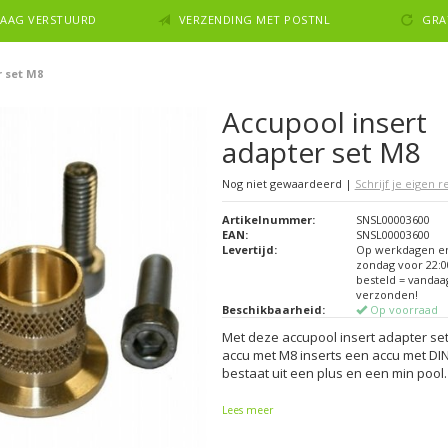
NDAAG VERSTUURD
VERZENDING MET POSTNL
GRA
r set M8
Accupool insert
adapter set M8
Nog niet gewaardeerd
|
Schrijf je eigen 
Artikelnummer:
SNSL00003600
EAN:
SNSL00003600
Levertijd:
Op werkdagen e
zondag voor 22:0
besteld = vandaa
verzonden!
Beschikbaarheid:
Op voorraad
Met deze accupool insert adapter se
accu met M8 inserts een accu met DIN
bestaat uit een plus en een min pool.
Lees meer