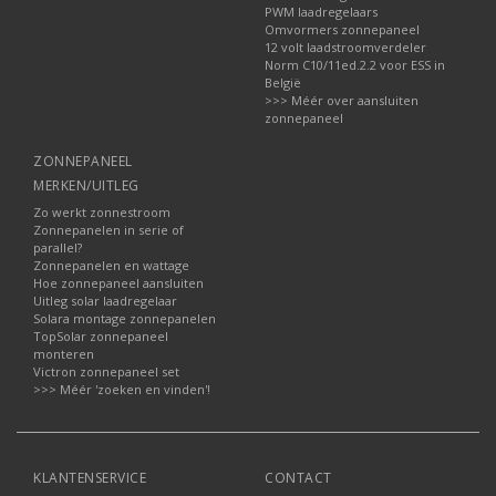
PWM laadregelaars
Omvormers zonnepaneel
12 volt laadstroomverdeler
Norm C10/11ed.2.2 voor ESS in
België
>>> Méér over aansluiten
zonnepaneel
ZONNEPANEEL
MERKEN/UITLEG
Zo werkt zonnestroom
Zonnepanelen in serie of
parallel?
Zonnepanelen en wattage
Hoe zonnepaneel aansluiten
Uitleg solar laadregelaar
Solara montage zonnepanelen
TopSolar zonnepaneel
monteren
Victron zonnepaneel set
>>> Méér 'zoeken en vinden'!
KLANTENSERVICE
CONTACT