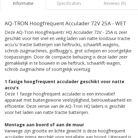
Informatie
Specificaties
Reviews (0)
AQ-TRON Hoogfrequent Acculader 72V 25A - WET
Deze AQ-Tron Hoogfrequent/ HQ Acculader 72V - 25A is zeer
geschikt voor het snel en veilig laden van natte loodzuur tractie
accu's/ tractie batterijen van heftrucks, schaarlift-wagens,
schrob-zuigmachines, golfbuggy's, grot schepen en soortgelijke
toepassingen. Door de compacte behuizing is deze lader zeer
gemakkelijk in te bouwen in uw heftruck, schaarlift-wagen,
schrob-zuigmachine of soortgelijk voertuig.
1 fasige hoogfrequent acculader geschikt voor natte
accu's
Deze 1 fasige hoogfrequent acculader is een innovatief
apparaat met buitengewone veelzijdigheid, betrouwbaarheid en
efficiëntie. Deze versie van de AQ-Tron HQ laders is geschikt
voor het laden van natte tractie batterijen.
Montage aan boord of aan de muur
Vanwege zijn grootte en lichte gewicht is deze hoogfrequent
acculader prima geschikt voor installatie aan boord. Uiteraard is