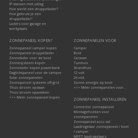
IP-klassen met uitleg
Hoe werkt een druppellader?
Hoe gebruik je een
druppellader?
Laders voor garage en
werkplaats
ZONNEPANEEL KOPEN?
ZONNEPANELEN VOOR
Zonnepaneel camper kopen
Camper
Zonnepaneel druppellader
Boot
Zonnelader voor de boot
Caravan
Zonnesysteem kopen
Tuinhuis
Zonnelader kopen powerbank
Strandhuis
Daglichtpaneel voor de camper
12 volt
Solar zonnepanelen
24 volt
Zonnepaneel systeem off-grid
Zonne-energie op boot
Thuis stroom opslaan
>>> Méér zonnepanelen voor...
Thuis stroom opwekken
>>> Méér zonnepaneel kopen
ZONNEPANEEL INSTALLEREN
Connector zonnepaneel
Montagehoeken voor
zonnepanelen
Zonnepaneel accu set
Laadregelaar zonnepaneel / boot
/ camper
MPPT laadregelaars