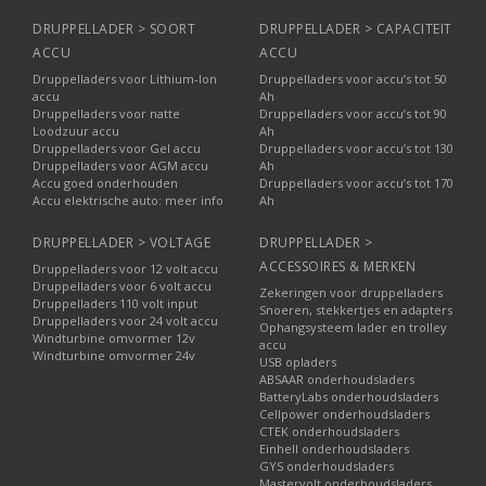
DRUPPELLADER > SOORT
DRUPPELLADER > CAPACITEIT
ACCU
ACCU
Druppelladers voor Lithium-Ion
Druppelladers voor accu’s tot 50
accu
Ah
Druppelladers voor natte
Druppelladers voor accu’s tot 90
Loodzuur accu
Ah
Druppelladers voor Gel accu
Druppelladers voor accu’s tot 130
Druppelladers voor AGM accu
Ah
Accu goed onderhouden
Druppelladers voor accu’s tot 170
Accu elektrische auto: meer info
Ah
DRUPPELLADER > VOLTAGE
DRUPPELLADER >
ACCESSOIRES & MERKEN
Druppelladers voor 12 volt accu
Druppelladers voor 6 volt accu
Zekeringen voor druppelladers
Druppelladers 110 volt input
Snoeren, stekkertjes en adapters
Druppelladers voor 24 volt accu
Ophangsysteem lader en trolley
Windturbine omvormer 12v
accu
Windturbine omvormer 24v
USB opladers
ABSAAR onderhoudsladers
BatteryLabs onderhoudsladers
Cellpower onderhoudsladers
CTEK onderhoudsladers
Einhell onderhoudsladers
GYS onderhoudsladers
Mastervolt onderhoudsladers