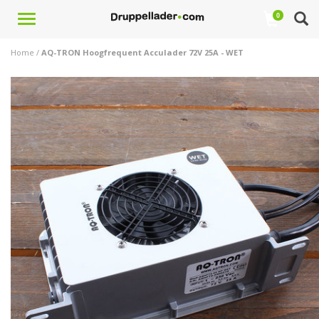
Toggle
0
navigation
Home
/
AQ-TRON Hoogfrequent Acculader 72V 25A - WET