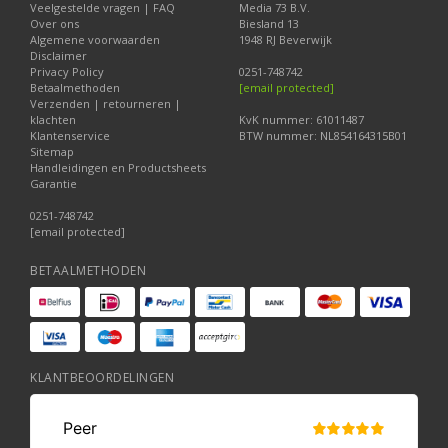
Veelgestelde vragen | FAQ
Media 73 B.V.
Over ons
Biesland 13
Algemene voorwaarden
1948 RJ Beverwijk
Disclaimer
Privacy Policy
0251-748742
Betaalmethoden
[email protected]
Verzenden | retourneren |
klachten
KvK nummer: 61011487
Klantenservice
BTW nummer: NL854164315B01
Sitemap
Handleidingen en Productsheets
Garantie
0251-748742
[email protected]
BETAALMETHODEN
KLANTBEOORDELINGEN