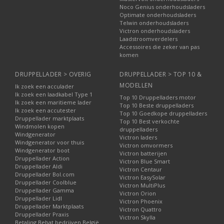
Noco Genius onderhoudsladers
Optimate onderhoudsladers
Telwin onderhoudsladers
Victron onderhoudsladers
Laadstroomverdelers
Accessoires die zeker van pas
komen
DRUPPELLADER > OVERIG
DRUPPELLADER > TOP 10 &
MODELLEN
Ik zoek een acculader
Ik zoek een laadkabel Type 1
Top 10 Druppelladers motor
Ik zoek een maritieme lader
Top 10 Beste druppelladers
Ik zoek een accutester
Top 10 Goedkope druppelladers
Druppellader marktplaats
Top 10 Best verkochte
Windmolen kopen
druppelladers
Windgenerator
Victron laders
Windgenerator voor thuis
Victron omvormers
Windgenerator boot
Victron batterijen
Druppellader Action
Victron Blue Smart
Druppellader Aldi
Victron Centaur
Druppellader Bol.com
Victron EasySolar
Druppellader Coolblue
Victron MultiPlus
Druppellader Gamma
Victron Orion
Druppellader Lidl
Victron Phoenix
Druppellader Marktplaats
Victron Quattro
Druppellader Praxis
Victron Skylla
Betaling Bebat bedrijven België