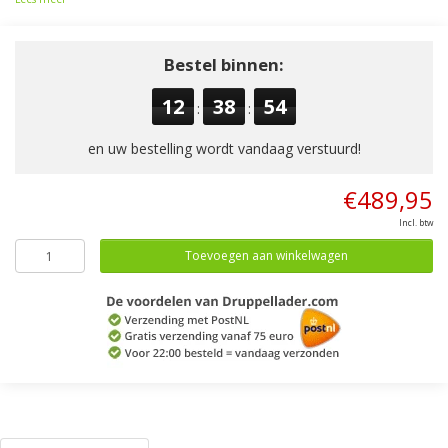
Bestel binnen:
12
38
53
:
:
en uw bestelling wordt vandaag verstuurd!
€489,95
Incl. btw
Toevoegen aan winkelwagen