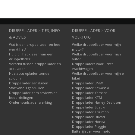
DRUPPELLADER > TIPS, INFO
DRUPPELLADER > VOOR
& ADVIES
VOERTUIG
Wat is een druppellader en hoe
Welke druppellader voor mijn
werkt het?
motor?
Hulp bij het kiezen van een
Welke druppellader voor mijn
druppellader
auto?
Verschil tussen druppellader en
Druppelladers voor lichte
acculader
vrachtwagen
Hoe accu opladen zonder
Welke druppellader voor mijn e-
stroom
bike?
Druppellader aansluiten
Druppellader BMW
Startkabels gebruiken
Druppellader Kawasaki
Druppellader.com reviews en
Druppellader Yamaha
beoordelingen
Druppellader KTM
Onderhoudslader werking
Druppellader Harley-Davidson
Druppellader Suzuki
Druppellader Triumph
Druppellader Ducati
Druppellader Honda
Druppellader Piaggio
Batterijlader voor moto