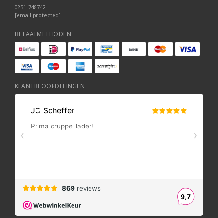
0251-748742
[email protected]
BETAALMETHODEN
KLANTBEOORDELINGEN