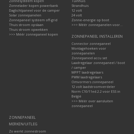
Zonnesysteem kopen
Tuinhuis
Zonnelader kopen powerbank
Strandhuis
Daglichtpaneel voor de camper
12 volt
Solar zonnepanelen
24 volt
Zonnepaneel systeem off-grid
Zonne-energie op boot
Thuis stroom opslaan
>>> Méér zonnepanelen voor...
Thuis stroom opwekken
>>> Méér zonnepaneel kopen
ZONNEPANEEL INSTALLEREN
Connector zonnepaneel
Montagehoeken voor
zonnepanelen
Zonnepaneel accu set
Laadregelaar zonnepaneel / boot
/ camper
MPPT laadregelaars
PWM laadregelaars
Omvormers zonnepaneel
12 volt laadstroomverdeler
Norm C10/11ed.2.2 voor ESS in
België
>>> Méér over aansluiten
zonnepaneel
ZONNEPANEEL
MERKEN/UITLEG
Zo werkt zonnestroom