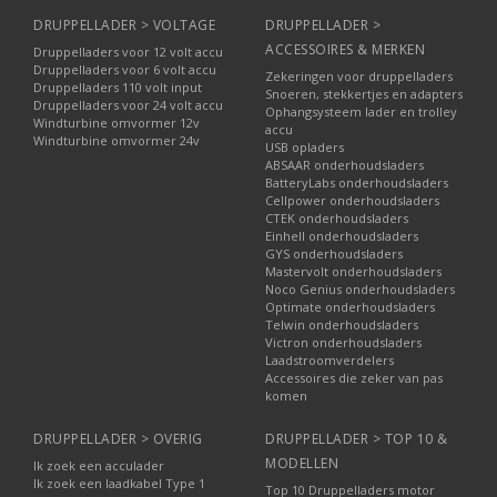
DRUPPELLADER > VOLTAGE
DRUPPELLADER >
ACCESSOIRES & MERKEN
Druppelladers voor 12 volt accu
Druppelladers voor 6 volt accu
Zekeringen voor druppelladers
Druppelladers 110 volt input
Snoeren, stekkertjes en adapters
Druppelladers voor 24 volt accu
Ophangsysteem lader en trolley
Windturbine omvormer 12v
accu
Windturbine omvormer 24v
USB opladers
ABSAAR onderhoudsladers
BatteryLabs onderhoudsladers
Cellpower onderhoudsladers
CTEK onderhoudsladers
Einhell onderhoudsladers
GYS onderhoudsladers
Mastervolt onderhoudsladers
Noco Genius onderhoudsladers
Optimate onderhoudsladers
Telwin onderhoudsladers
Victron onderhoudsladers
Laadstroomverdelers
Accessoires die zeker van pas
komen
DRUPPELLADER > OVERIG
DRUPPELLADER > TOP 10 &
MODELLEN
Ik zoek een acculader
Ik zoek een laadkabel Type 1
Top 10 Druppelladers motor