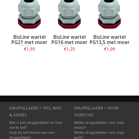
izLine wartel
BizLine wartel
BizLine wartel
BizLine w
G21 met moer
PG16 met moer
PG13,5 met moer
PG7 met 
13/18mm
10/14mm
6/12mm
3/6,5
€1,95
€1,25
€1,09
€0,99
kunststof
kunststof
kunststof
kunsts
lichtgrijs
lichtgrijs
lichtgrijs
lichtgr
Informatie
Informatie
Informatie
Informat
DRUPPELLADER > TIPS, INFO
DRUPPELLADER > VOOR
& ADVIES
VOERTUIG
Wat is een druppellader en hoe
Welke druppellader voor mijn
werkt het?
motor?
Hulp bij het kiezen van een
Welke druppellader voor mijn
druppellader
auto?