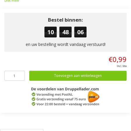
Lees meer
Bestel binnen:
10
48
05
:
:
en uw bestelling wordt vandaag verstuurd!
€0,99
Incl. btw
Toevoegen aan winkelwagen