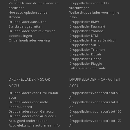
Verschil tussen druppellader en
Druppelladers voor lichte
acculader
vrachtwagen
Hoe accu opladen zonder
Welke druppellader voor mijn e-
stroom
bike?
Druppellader aansluiten
Druppellader BMW
Startkabels gebruiken
Druppellader Kawasaki
Druppellader.com reviews en
Druppellader Yamaha
beoordelingen
Druppellader KTM
Onderhoudslader werking
Druppellader Harley-Davidson
Druppellader Suzuki
Druppellader Triumph
Druppellader Ducati
Druppellader Honda
Druppellader Piaggio
Batterijlader voor moto
DRUPPELLADER > SOORT
DRUPPELLADER > CAPACITEIT
ACCU
ACCU
Druppelladers voor Lithium-Ion
Druppelladers voor accu’s tot 50
accu
Ah
Druppelladers voor natte
Druppelladers voor accu’s tot 90
Loodzuur accu
Ah
Druppelladers voor Gel accu
Druppelladers voor accu’s tot 130
Druppelladers voor AGM accu
Ah
Accu goed onderhouden
Druppelladers voor accu’s tot 170
Accu elektrische auto: meer info
Ah