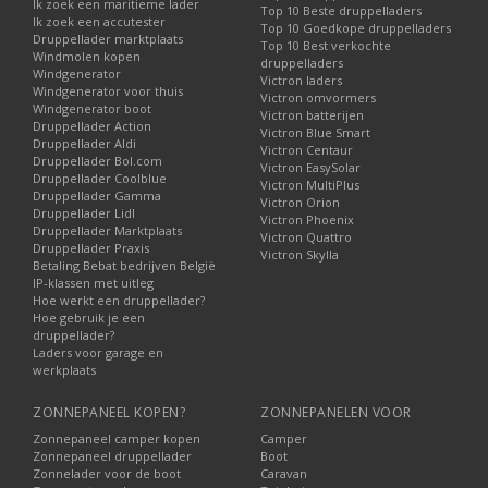
Ik zoek een maritieme lader
Top 10 Beste druppelladers
Ik zoek een accutester
Top 10 Goedkope druppelladers
Druppellader marktplaats
Top 10 Best verkochte
Windmolen kopen
druppelladers
Windgenerator
Victron laders
Windgenerator voor thuis
Victron omvormers
Windgenerator boot
Victron batterijen
Druppellader Action
Victron Blue Smart
Druppellader Aldi
Victron Centaur
Druppellader Bol.com
Victron EasySolar
Druppellader Coolblue
Victron MultiPlus
Druppellader Gamma
Victron Orion
Druppellader Lidl
Victron Phoenix
Druppellader Marktplaats
Victron Quattro
Druppellader Praxis
Victron Skylla
Betaling Bebat bedrijven België
IP-klassen met uitleg
Hoe werkt een druppellader?
Hoe gebruik je een
druppellader?
Laders voor garage en
werkplaats
ZONNEPANEEL KOPEN?
ZONNEPANELEN VOOR
Zonnepaneel camper kopen
Camper
Zonnepaneel druppellader
Boot
Zonnelader voor de boot
Caravan