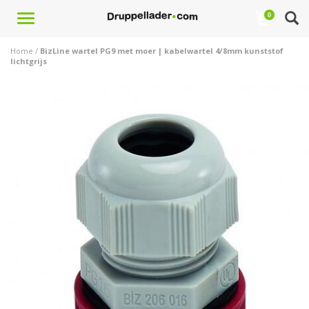
Toggle
0
navigation
Home
/
BizLine wartel PG9 met moer | kabelwartel 4/8mm kunststof
lichtgrijs