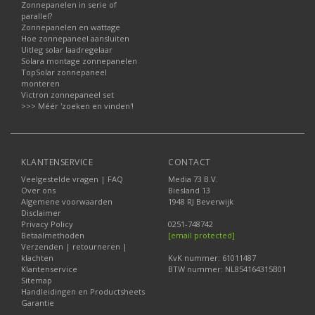
Zonnepanelen in serie of
parallel?
Zonnepanelen en wattage
Hoe zonnepaneel aansluiten
Uitleg solar laadregelaar
Solara montage zonnepanelen
TopSolar zonnepaneel
monteren
Victron zonnepaneel set
>>> Méér 'zoeken en vinden'!
KLANTENSERVICE
CONTACT
Veelgestelde vragen | FAQ
Media 73 B.V.
Over ons
Biesland 13
Algemene voorwaarden
1948 RJ Beverwijk
Disclaimer
Privacy Policy
0251-748742
Betaalmethoden
[email protected]
Verzenden | retourneren |
klachten
KvK nummer: 61011487
Klantenservice
BTW nummer: NL854164315B01
Sitemap
Handleidingen en Productsheets
Garantie