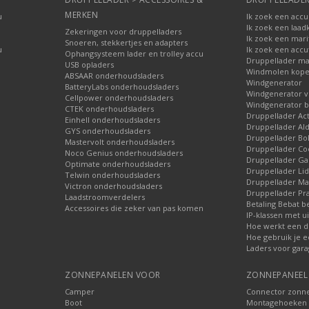
MERKEN
u
Ik zoek een accu
Ik zoek een laad
Zekeringen voor druppelladers
Ik zoek een mari
Snoeren, stekkertjes en adapters
u
Ik zoek een accu
Ophangsysteem lader en trolley accu
Druppellader ma
USB opladers
Windmolen kop
ABSAAR onderhoudsladers
Windgenerator
BatteryLabs onderhoudsladers
Windgenerator v
Cellpower onderhoudsladers
Windgenerator b
CTEK onderhoudsladers
Druppellader Ac
Einhell onderhoudsladers
Druppellader Ald
GYS onderhoudsladers
Druppellader Bo
Mastervolt onderhoudsladers
Druppellader Co
Noco Genius onderhoudsladers
Druppellader 
Optimate onderhoudsladers
Druppellader Lid
Telwin onderhoudsladers
Druppellader Mar
Victron onderhoudsladers
Druppellader Pra
Laadstroomverdelers
Betaling Bebat b
Accessoires die zeker van pas komen
IP-klassen met ui
Hoe werkt een d
Hoe gebruik je e
Laders voor gara
ZONNEPANELEN VOOR
ZONNEPANEEL 
Camper
Connector zonn
Boot
Montagehoeken 