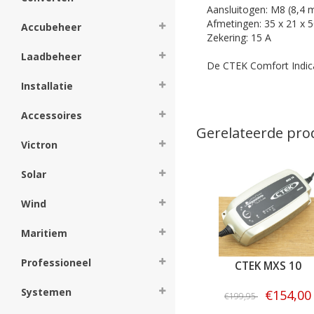
Aansluitogen: M8 (8,4 
Afmetingen: 35 x 21 x
Accubeheer
Zekering: 15 A
Laadbeheer
De CTEK Comfort Indica
Installatie
Accessoires
Gerelateerde pro
Victron
Solar
Wind
Maritiem
Professioneel
CTEK CT5 TIME TO GO
CTEK MXS 10
Systemen
€99,95
€154,00
€119,95
€199,95