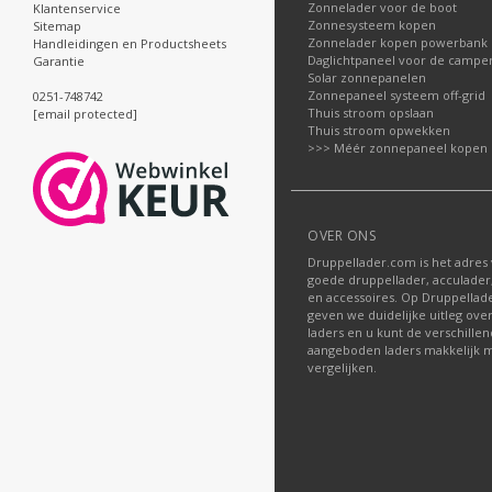
Zonnelader voor de boot
Klantenservice
Zonnesysteem kopen
Sitemap
Zonnelader kopen powerbank
Handleidingen en Productsheets
Daglichtpaneel voor de campe
Garantie
Solar zonnepanelen
Zonnepaneel systeem off-grid
0251-748742
Thuis stroom opslaan
[email protected]
Thuis stroom opwekken
>>> Méér zonnepaneel kopen
OVER ONS
Druppellader.com is het adres
goede druppellader, acculader
en accessoires. Op Druppella
geven we duidelijke uitleg ove
laders en u kunt de verschille
aangeboden laders makkelijk m
vergelijken.