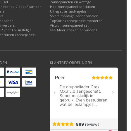
u set
Zonnepanelen en wattage
nnepaneel / boot / camper
Hoe zonnepaneel aansluiten
ars
Uitleg solar laadregelaar
rs
Solara montage zonnepanelen
nepaneel
TopSolar zonnepaneel monteren
omverdeler
Victron zonnepaneel set
2 voor ESS in België
>>> Méér 'zoeken en vinden'!
ansluiten zonnepaneel
DEN
KLANTBEOORDELINGEN