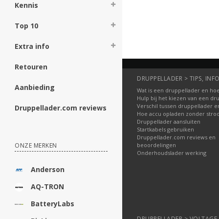
Kennis
Bestellen
Bestellen
Top 10
Extra info
Retouren
DRUPPELLADER > TIPS, INFO
Aanbieding
Wat is een druppellader en hoe
Hulp bij het kiezen van een dr
Verschil tussen druppellader e
Druppellader.com reviews
Hoe accu opladen zonder str
Druppellader aansluiten
Startkabels gebruiken
Druppellader.com reviews en
beoordelingen
ONZE MERKEN
Onderhoudslader werking
Anderson
AQ-TRON
BatteryLabs
DRUPPELLADER > VOLTAGE