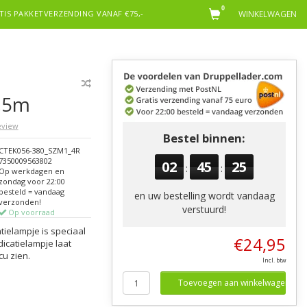
0
TIS PAKKETVERZENDING VANAF €75,-
WINKELWAGEN
1,5m
review
Bestel binnen:
CTEK056-380_SZM1_4R
7350009563802
02
45
24
:
:
Op werkdagen en
zondag voor 22:00
besteld = vandaag
en uw bestelling wordt vandaag
verzonden!
verstuurd!
Op voorraad
tielampje is speciaal
€24,95
icatielampje laat
cu zien.
Incl. btw
Toevoegen aan winkelwagen