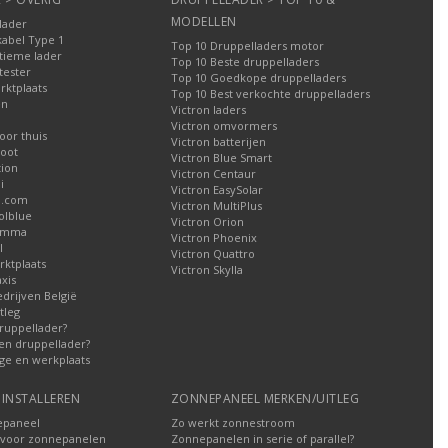
MODELLEN
lader
kabel Type 1
Top 10 Druppelladers motor
tieme lader
Top 10 Beste druppelladers
tester
Top 10 Goedkope druppelladers
rktplaats
Top 10 Best verkochte druppelladers
en
Victron laders
Victron omvormers
oor thuis
Victron batterijen
oot
Victron Blue Smart
tion
Victron Centaur
i
Victron EasySolar
l.com
Victron MultiPlus
olblue
Victron Orion
Gamma
Victron Phoenix
l
Victron Quattro
ktplaats
Victron Skylla
xis
edrijven België
tleg
ruppellader?
en druppellader?
ge en werkplaats
INSTALLEREN
ZONNEPANEEL MERKEN/UITLEG
epaneel
Zo werkt zonnestroom
voor zonnepanelen
Zonnepanelen in serie of parallel?