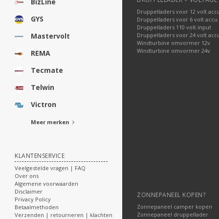
BizLine
Druppelladers voor 12 volt acc
GYS
Druppelladers voor 6 volt accu
Druppelladers 110 volt input
Druppelladers voor 24 volt acc
Mastervolt
Windturbine omvormer 12v
Windturbine omvormer 24v
REMA
Tecmate
Telwin
Victron
Meer merken
KLANTENSERVICE
Veelgestelde vragen | FAQ
Over ons
Algemene voorwaarden
Disclaimer
ZONNEPANEEL KOPEN?
Privacy Policy
Zonnepaneel camper kopen
Betaalmethoden
Zonnepaneel druppellader
Verzenden | retourneren | klachten