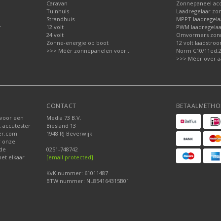
Caravan
Zonnepaneel acc
Tuinhuis
Laadregelaar zo
Strandhuis
MPPT laadregela
r
12 volt
PWM laadregelaa
24 volt
Omvormers zon
Zonne-energie op boot
12 volt laadstro
>>> Méér zonnepanelen voor...
Norm C10/11ed.2.
>>> Méér over a
CONTACT
BETAALMETHO
 voor een
Media 73 B.V.
, accutester
Biesland 13
der.com
1948 RJ Beverwijk
r onze
nde
0251-748742
et elkaar
[email protected]
KvK nummer: 61011487
BTW nummer: NL854164315B01