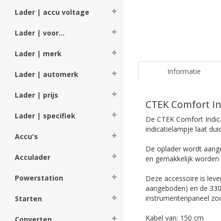
Lader | accu voltage
Lader | voor...
Lader | merk
Informatie
Lader | automerk
Lader | prijs
CTEK Comfort In
Lader | specifiek
De CTEK Comfort Indica
indicatielampje laat dui
Accu's
De oplader wordt aange
Acculader
en gemakkelijk worden 
Powerstation
Deze accessoire is leve
aangeboden) en de 330 
instrumentenpaneel zod
Starten
Kabel van: 150 cm
Converten