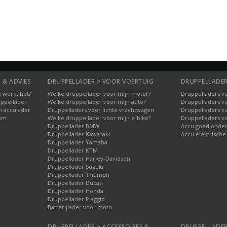
Bestellen
Bestellen
 & ADVIES
DRUPPELLADER > VOOR VOERTUIG
DRUPPELLADER
 werkt het?
Welke druppellader voor mijn motor?
Druppelladers vo
uppellader
Welke druppellader voor mijn auto?
Druppelladers v
n acculader
Druppelladers voor lichte vrachtwagen
Druppelladers v
oom
Welke druppellader voor mijn e-bike?
Druppelladers v
Druppellader BMW
Accu goed onde
Druppellader Kawasaki
Accu elektrische
Druppellader Yamaha
Druppellader KTM
Druppellader Harley-Davidson
Druppellader Suzuki
Druppellader Triumph
Druppellader Ducati
Druppellader Honda
Druppellader Piaggio
Batterijlader voor moto
DRUPPELLADER > ACCESSOIRES &
DRUPPELLADER