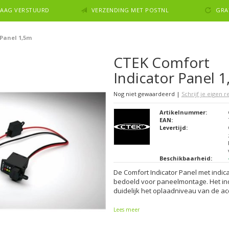
NDAAG VERSTUURD
VERZENDING MET POSTNL
GRA
 Panel 1,5m
CTEK Comfort
Indicator Panel 
Nog niet gewaardeerd
|
Schrijf je eigen 
Artikelnummer:
EAN:
Levertijd:
Beschikbaarheid:
De Comfort Indicator Panel met indica
bedoeld voor paneelmontage. Het ind
duidelijk het oplaadniveau van de ac
Lees meer