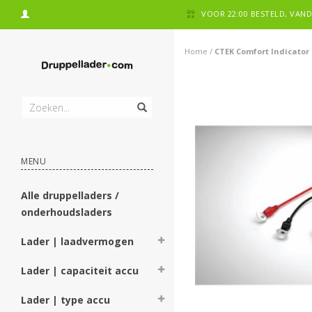
VOOR 22:00 BESTELD, VA
Home
/
CTEK Comfort Indicator
MENU
Alle druppelladers /
onderhoudsladers
Lader | laadvermogen
Lader | capaciteit accu
Lader | type accu