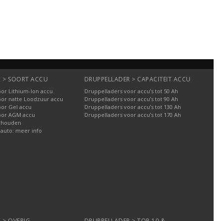
Bestellen
Bestellen
 > SOORT ACCU
DRUPPELLADER > CAPACITEIT ACCU
or Lithium-Ion accu
Druppelladers voor accu’s tot 50 Ah
oor natte Loodzuur accu
Druppelladers voor accu’s tot 90 Ah
oor Gel accu
Druppelladers voor accu’s tot 130 Ah
oor AGM accu
Druppelladers voor accu’s tot 170 Ah
rhouden
 auto: meer info
 > OVERIG
DRUPPELLADER > TOP 10 &