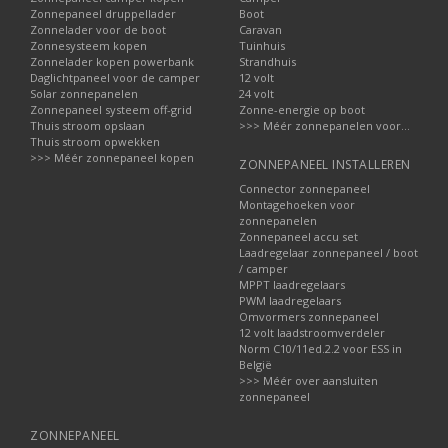
Zonnepaneel druppellader
Boot
Zonnelader voor de boot
Caravan
Zonnesysteem kopen
Tuinhuis
Zonnelader kopen powerbank
Strandhuis
Daglichtpaneel voor de camper
12 volt
Solar zonnepanelen
24 volt
Zonnepaneel systeem off-grid
Zonne-energie op boot
Thuis stroom opslaan
>>> Méér zonnepanelen voor...
Thuis stroom opwekken
>>> Méér zonnepaneel kopen
ZONNEPANEEL INSTALLEREN
Connector zonnepaneel
Montagehoeken voor
zonnepanelen
Zonnepaneel accu set
Laadregelaar zonnepaneel / boot
/ camper
MPPT laadregelaars
PWM laadregelaars
Omvormers zonnepaneel
12 volt laadstroomverdeler
Norm C10/11ed.2.2 voor ESS in
België
>>> Méér over aansluiten
zonnepaneel
ZONNEPANEEL