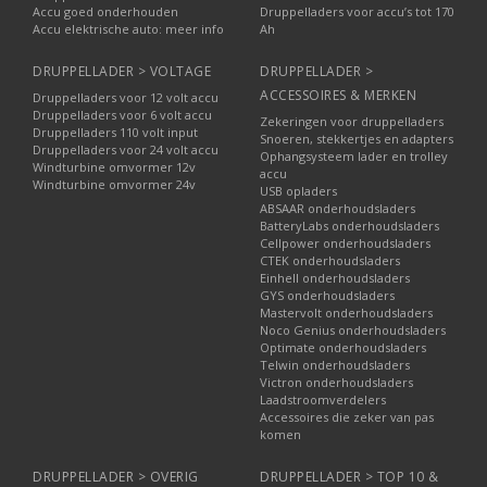
Accu goed onderhouden
Druppelladers voor accu’s tot 170
Accu elektrische auto: meer info
Ah
DRUPPELLADER > VOLTAGE
DRUPPELLADER >
ACCESSOIRES & MERKEN
Druppelladers voor 12 volt accu
Druppelladers voor 6 volt accu
Zekeringen voor druppelladers
Druppelladers 110 volt input
Snoeren, stekkertjes en adapters
Druppelladers voor 24 volt accu
Ophangsysteem lader en trolley
Windturbine omvormer 12v
accu
Windturbine omvormer 24v
USB opladers
ABSAAR onderhoudsladers
BatteryLabs onderhoudsladers
Cellpower onderhoudsladers
CTEK onderhoudsladers
Einhell onderhoudsladers
GYS onderhoudsladers
Mastervolt onderhoudsladers
Noco Genius onderhoudsladers
Optimate onderhoudsladers
Telwin onderhoudsladers
Victron onderhoudsladers
Laadstroomverdelers
Accessoires die zeker van pas
komen
DRUPPELLADER > OVERIG
DRUPPELLADER > TOP 10 &