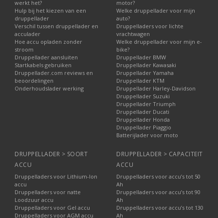
werkt het?
motor?
Hulp bij het kiezen van een
Welke druppellader voor mijn
druppellader
auto?
Verschil tussen druppellader en
Druppelladers voor lichte
acculader
vrachtwagen
Hoe accu opladen zonder
Welke druppellader voor mijn e-
stroom
bike?
Druppellader aansluiten
Druppellader BMW
Startkabels gebruiken
Druppellader Kawasaki
Druppellader.com reviews en
Druppellader Yamaha
beoordelingen
Druppellader KTM
Onderhoudslader werking
Druppellader Harley-Davidson
Druppellader Suzuki
Druppellader Triumph
Druppellader Ducati
Druppellader Honda
Druppellader Piaggio
Batterijlader voor moto
DRUPPELLADER > SOORT
DRUPPELLADER > CAPACITEIT
ACCU
ACCU
Druppelladers voor Lithium-Ion
Druppelladers voor accu’s tot 50
accu
Ah
Druppelladers voor natte
Druppelladers voor accu’s tot 90
Loodzuur accu
Ah
Druppelladers voor Gel accu
Druppelladers voor accu’s tot 130
Druppelladers voor AGM accu
Ah