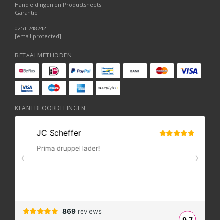
Handleidingen en Productsheets
Garantie
0251-748742
[email protected]
BETAALMETHODEN
KLANTBEOORDELINGEN