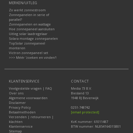
MERKEN/UITLEG
Zo werkt zonnestroom
Zonnepanelen in serie of
parallel?
Zonnepanelen en wattage
Hoe zonnepaneel aansluiten
Uitleg solar laadregelaar
Solara montage zonnepanelen
TopSolar zonnepaneel
monteren
Victron zonnepaneel set
>>> Méér 'zoeken en vinden'!
KLANTENSERVICE
CONTACT
Veelgestelde vragen | FAQ
Media 73 B.V.
Over ons
Biesland 13
Algemene voorwaarden
1948 RJ Beverwijk
Disclaimer
Privacy Policy
0251-748742
Betaalmethoden
[email protected]
Verzenden | retourneren |
klachten
KvK nummer: 61011487
Klantenservice
BTW nummer: NL854164315B01
Sitemap