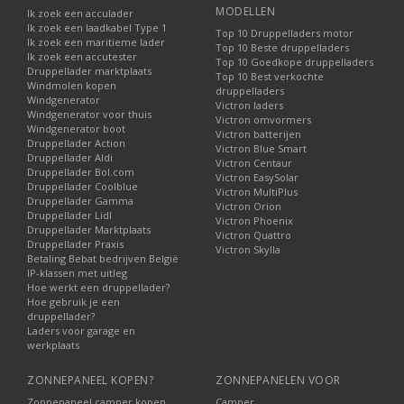
MODELLEN
Ik zoek een acculader
Ik zoek een laadkabel Type 1
Top 10 Druppelladers motor
Ik zoek een maritieme lader
Top 10 Beste druppelladers
Ik zoek een accutester
Top 10 Goedkope druppelladers
Druppellader marktplaats
Top 10 Best verkochte
Windmolen kopen
druppelladers
Windgenerator
Victron laders
Windgenerator voor thuis
Victron omvormers
Windgenerator boot
Victron batterijen
Druppellader Action
Victron Blue Smart
Druppellader Aldi
Victron Centaur
Druppellader Bol.com
Victron EasySolar
Druppellader Coolblue
Victron MultiPlus
Druppellader Gamma
Victron Orion
Druppellader Lidl
Victron Phoenix
Druppellader Marktplaats
Victron Quattro
Druppellader Praxis
Victron Skylla
Betaling Bebat bedrijven België
IP-klassen met uitleg
Hoe werkt een druppellader?
Hoe gebruik je een
druppellader?
Laders voor garage en
werkplaats
ZONNEPANEEL KOPEN?
ZONNEPANELEN VOOR
Zonnepaneel camper kopen
Camper