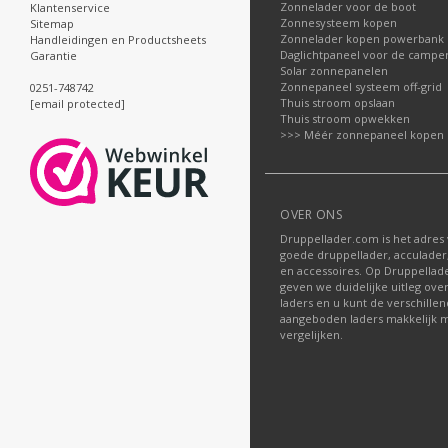
Zonnelader voor de boot
Klantenservice
Zonnesysteem kopen
Sitemap
Zonnelader kopen powerbank
Handleidingen en Productsheets
Daglichtpaneel voor de campe
Garantie
Solar zonnepanelen
Zonnepaneel systeem off-grid
0251-748742
Thuis stroom opslaan
[email protected]
Thuis stroom opwekken
>>> Méér zonnepaneel kopen
OVER ONS
Druppellader.com is het adres
goede druppellader, acculader
en accessoires. Op Druppella
geven we duidelijke uitleg ove
laders en u kunt de verschille
aangeboden laders makkelijk m
vergelijken.