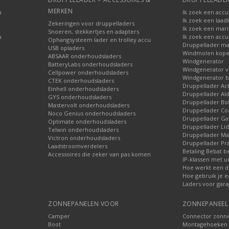
MERKEN
u
Ik zoek een accu
Ik zoek een laad
Zekeringen voor druppelladers
Ik zoek een mari
Snoeren, stekkertjes en adapters
u
Ik zoek een accu
Ophangsysteem lader en trolley accu
Druppellader ma
USB opladers
Windmolen kop
ABSAAR onderhoudsladers
Windgenerator
BatteryLabs onderhoudsladers
Windgenerator v
Cellpower onderhoudsladers
Windgenerator b
CTEK onderhoudsladers
Druppellader Ac
Einhell onderhoudsladers
Druppellader Ald
GYS onderhoudsladers
Druppellader Bo
Mastervolt onderhoudsladers
Druppellader Co
Noco Genius onderhoudsladers
Druppellader 
Optimate onderhoudsladers
Druppellader Lid
Telwin onderhoudsladers
Druppellader Mar
Victron onderhoudsladers
Druppellader Pra
Laadstroomverdelers
Betaling Bebat b
Accessoires die zeker van pas komen
IP-klassen met ui
Hoe werkt een d
Hoe gebruik je e
Laders voor gara
ZONNEPANELEN VOOR
ZONNEPANEEL 
Camper
Connector zonn
Boot
Montagehoeken 