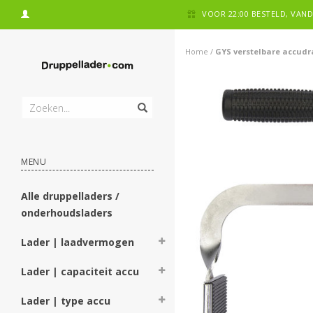
VOOR 22:00 BESTELD, VA
Home
/
GYS verstelbare accudr
MENU
Alle druppelladers /
onderhoudsladers
Lader | laadvermogen
Lader | capaciteit accu
Lader | type accu