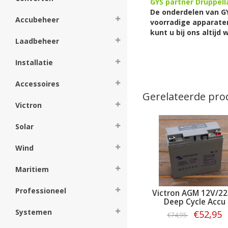
GYS partner Druppel
De onderdelen van GY
Accubeheer
voorradige apparaten
kunt u bij ons altij
Laadbeheer
Installatie
Accessoires
Gerelateerde pro
Victron
Solar
Wind
Maritiem
Professioneel
Victron AGM 12V/2
Deep Cycle Accu
Systemen
€52,95
€74,95