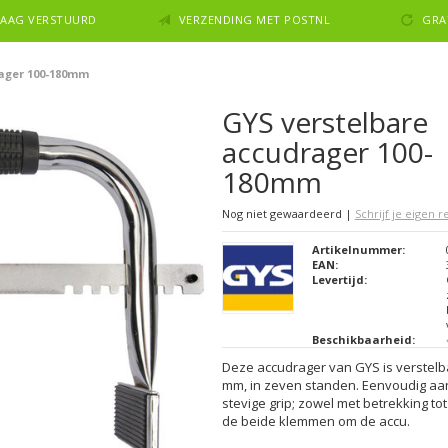
NDAAG VERSTUURD
VERZENDING MET POSTNL
GRA
ager 100-180mm
GYS verstelbare
accudrager 100-
180mm
Nog niet gewaardeerd
|
Schrijf je eigen 
Artikelnummer:
EAN:
Levertijd:
Beschikbaarheid:
Deze accudrager van GYS is verstelba
mm, in zeven standen. Eenvoudig aa
stevige grip; zowel met betrekking tot
de beide klemmen om de accu.