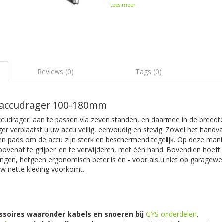
Lees meer
Reviews (0)
Tags (0)
e accudrager 100-180mm
ccudrager: aan te passen via zeven standen, en daarmee in de breedt
 verplaatst u uw accu veilig, eenvoudig en stevig. Zowel het handva
n pads om de accu zijn sterk en beschermend tegelijk. Op deze manie
ovenaf te grijpen en te verwijderen, met één hand. Bovendien hoeft 
gen, hetgeen ergonomisch beter is én - voor als u niet op garagewer
uw nette kleding voorkomt.
essoires waaronder kabels en snoeren bij
GYS onderdelen
.