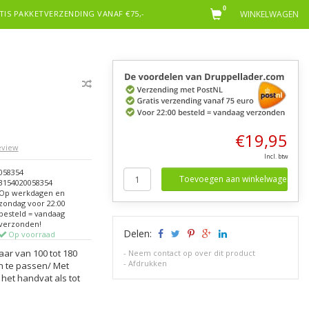
0
TIS PAKKETVERZENDING VANAF €75,-
WINKELWAGEN
€19,95
review
Incl. btw
058354
Toevoegen aan winkelwagen
3154020058354
Op werkdagen en
zondag voor 22:00
besteld = vandaag
verzonden!
Delen:
Op voorraad
ar van 100 tot 180
-
Neem contact op over dit product
-
Afdrukken
n te passen/ Met
 het handvat als tot