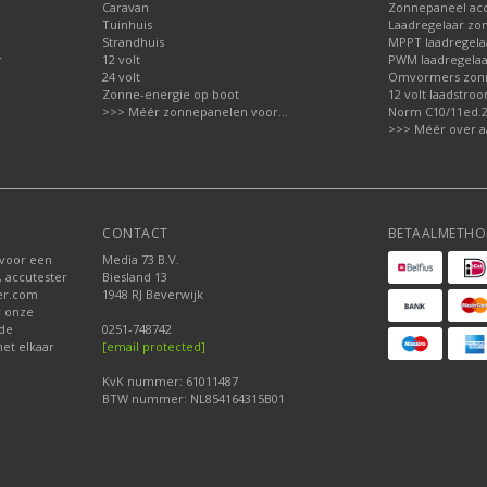
Caravan
Zonnepaneel acc
Tuinhuis
Laadregelaar zo
Strandhuis
MPPT laadregela
r
12 volt
PWM laadregelaa
24 volt
Omvormers zon
Zonne-energie op boot
12 volt laadstro
>>> Méér zonnepanelen voor...
Norm C10/11ed.2.
>>> Méér over a
CONTACT
BETAALMETHO
 voor een
Media 73 B.V.
, accutester
Biesland 13
der.com
1948 RJ Beverwijk
r onze
nde
0251-748742
et elkaar
[email protected]
KvK nummer: 61011487
BTW nummer: NL854164315B01