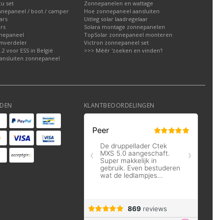
u set
Zonnepanelen en wattage
nnepaneel / boot / camper
Hoe zonnepaneel aansluiten
ars
Uitleg solar laadregelaar
rs
Solara montage zonnepanelen
nepaneel
TopSolar zonnepaneel monteren
omverdeler
Victron zonnepaneel set
2 voor ESS in België
>>> Méér 'zoeken en vinden'!
ansluiten zonnepaneel
DEN
KLANTBEOORDELINGEN