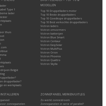
MODELLEN
lader
kabel Type 1
Top 10 Druppelladers motor
tieme lader
Top 10 Beste druppelladers
tester
Top 10 Goedkope druppelladers
rktplaats
Top 10 Best verkochte druppelladers
en
Victron laders
Victron omvormers
oor thuis
Victron batterijen
oot
Victron Blue Smart
tion
Victron Centaur
i
Victron EasySolar
l.com
Victron MultiPlus
olblue
Victron Orion
Gamma
Victron Phoenix
l
Victron Quattro
ktplaats
Victron Skylla
xis
edrijven België
tleg
ruppellader?
en druppellader?
ge en werkplaats
INSTALLEREN
ZONNEPANEEL MERKEN/UITLEG
epaneel
Zo werkt zonnestroom
voor zonnepanelen
Zonnepanelen in serie of parallel?