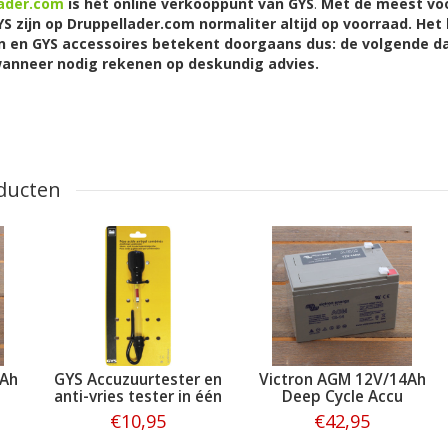
lader.com
is hét online verkooppunt van GYS
.
Met de meest voo
S zijn op Druppellader.com normaliter altijd op voorraad. Het
 en GYS accessoires betekent doorgaans dus: de volgende da
d wanneer nodig rekenen op deskundig advies.
ducten
2Ah
GYS Accuzuurtester en
Victron AGM 12V/14Ah
anti-vries tester in één
Deep Cycle Accu
€10,95
€42,95