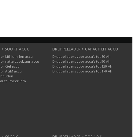
 > SOORT ACCU
DRUPPELLADER > CAPACITEIT ACCU
or Lithium-Ion accu
Druppelladers voor accu’s tot 50 Ah
oor natte Loodzuur accu
Druppelladers voor accu’s tot 90 Ah
oor Gel accu
Druppelladers voor accu’s tot 130 Ah
oor AGM accu
Druppelladers voor accu’s tot 170 Ah
rhouden
 auto: meer info
 > OVERIG
DRUPPELLADER > TOP 10 &