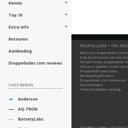
Kennis
Bestellen
Top 10
Extra info
Retouren
DRUPPELLADER > TIPS, INFO
Aanbieding
Wat is een druppellader en hoe
Hulp bij het kiezen van een dr
Verschil tussen druppellader e
Druppellader.com reviews
Hoe accu opladen zonder str
Druppellader aansluiten
Startkabels gebruiken
Druppellader.com reviews en
beoordelingen
ONZE MERKEN
Onderhoudslader werking
Anderson
AQ-TRON
BatteryLabs
DRUPPELLADER > VOLTAGE