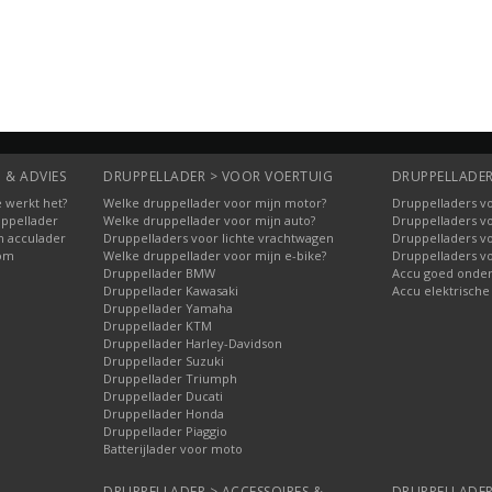
Bestellen
Bestellen
 & ADVIES
DRUPPELLADER > VOOR VOERTUIG
DRUPPELLADER
 werkt het?
Welke druppellader voor mijn motor?
Druppelladers vo
uppellader
Welke druppellader voor mijn auto?
Druppelladers v
n acculader
Druppelladers voor lichte vrachtwagen
Druppelladers v
oom
Welke druppellader voor mijn e-bike?
Druppelladers v
Druppellader BMW
Accu goed onde
Druppellader Kawasaki
Accu elektrische
Druppellader Yamaha
Druppellader KTM
Druppellader Harley-Davidson
Druppellader Suzuki
Druppellader Triumph
Druppellader Ducati
Druppellader Honda
Druppellader Piaggio
Batterijlader voor moto
DRUPPELLADER > ACCESSOIRES &
DRUPPELLADER