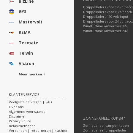
BizLine
Druppelladers voor 12 volt acc
GYS
Druppelladers voor 6 volt accu
Druppelladers 110 volt input
Druppelladers voor 24 volt acc
Mastervolt
Windturbine omvormer 12v
Windturbine omvormer 24v
REMA
Tecmate
Telwin
Victron
Meer merken
KLANTENSERVICE
Veelgestelde vragen | FAQ
Over ons
Algemene voorwaarden
Disclaimer
ZONNEPANEEL KOPEN?
Privacy Policy
Zonnepaneel camper kopen
Betaalmethoden
Zonnepaneel druppellader
Verzenden | retourneren | klachten