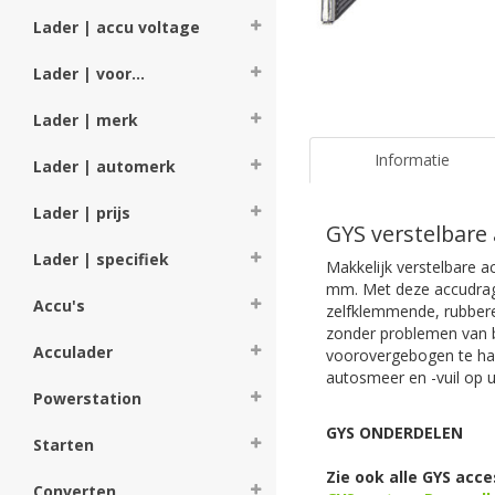
Lader | accu voltage
Lader | voor...
Lader | merk
Informatie
Lader | automerk
Lader | prijs
GYS verstelbar
Lader | specifiek
Makkelijk verstelbare a
mm. Met deze accudrager
Accu's
zelfklemmende, rubbere
zonder problemen van b
Acculader
voorovergebogen te han
autosmeer en -vuil op 
Powerstation
GYS ONDERDELEN
Starten
Zie ook alle GYS acc
Converten