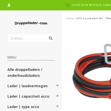
VOOR 22:00 BESTELD, VA
Home
/
GYS accukabel 4m - 70m
MENU
Alle druppelladers /
onderhoudsladers
Lader | laadvermogen
Lader | capaciteit accu
Lader | type accu