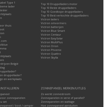
kabel Type 1
Top 10 Druppelladers motor
tieme lader
Top 10 Beste druppelladers
tester
Top 10 Goedkope druppelladers
rktplaats
Top 10 Best verkochte druppelladers
en
Victron laders
Victron omvormers
oor thuis
Victron batterijen
oot
Victron Blue Smart
tion
Victron Centaur
i
Victron EasySolar
l.com
Victron MultiPlus
olblue
Victron Orion
Gamma
Victron Phoenix
l
Victron Quattro
ktplaats
Victron Skylla
xis
edrijven België
tleg
ruppellader?
en druppellader?
ge en werkplaats
INSTALLEREN
ZONNEPANEEL MERKEN/UITLEG
epaneel
Zo werkt zonnestroom
voor zonnepanelen
Zonnepanelen in serie of parallel?
u set
Zonnepanelen en wattage
nnepaneel / boot / camper
Hoe zonnepaneel aansluiten