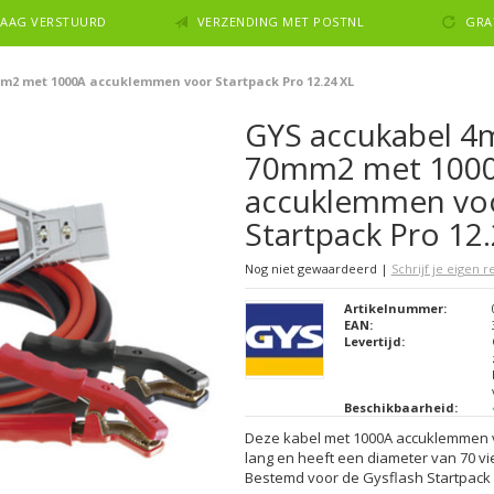
NDAAG VERSTUURD
VERZENDING MET POSTNL
GRA
m2 met 1000A accuklemmen voor Startpack Pro 12.24 XL
GYS accukabel 4m
70mm2 met 100
accuklemmen vo
Startpack Pro 12
Nog niet gewaardeerd
|
Schrijf je eigen 
Artikelnummer:
EAN:
Levertijd:
Beschikbaarheid:
Deze kabel met 1000A accuklemmen v
lang en heeft een diameter van 70 vie
Bestemd voor de Gysflash Startpack P