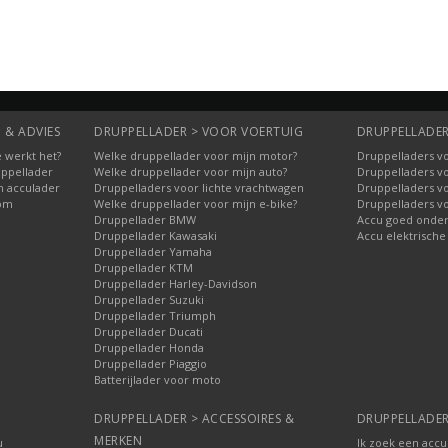
 & ADVIES
DRUPPELLADER > VOOR VOERTUIG
DRUPPELLADER
 werkt het?
Welke druppellader voor mijn motor?
Druppelladers vo
uppellader
Welke druppellader voor mijn auto?
Druppelladers v
n acculader
Druppelladers voor lichte vrachtwagen
Druppelladers v
oom
Welke druppellader voor mijn e-bike?
Druppelladers v
Druppellader BMW
Accu goed onde
Druppellader Kawasaki
Accu elektrische
Druppellader Yamaha
Druppellader KTM
Druppellader Harley-Davidson
Druppellader Suzuki
Druppellader Triumph
Druppellader Ducati
Druppellader Honda
Druppellader Piaggio
Batterijlader voor moto
DRUPPELLADER > ACCESSOIRES &
DRUPPELLADER
MERKEN
u
Ik zoek een accu