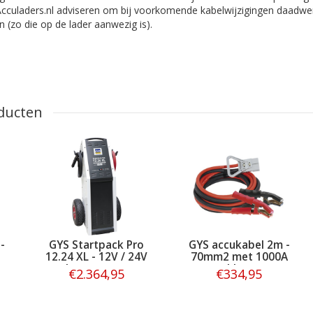
culaders.nl adviseren om bij voorkomende kabelwijzigingen daadwer
n (zo die op de lader aanwezig is).
ducten
-
GYS Startpack Pro
GYS accukabel 2m -
12.24 XL - 12V / 24V
70mm2 met 1000A
Jumpstarter
accuklemmen
€2.364,95
€334,95
Bestellen
Bestellen