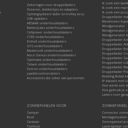
Ik zoek een laad
Zekeringen voor druppelladers
Ik zoek een mari
Snoeren, stekkertjes en adapters
u
Ik zoek een accu
Ophangsysteem lader en trolley accu
Druppellader ma
USB opladers
Windmolen kop
ABSAAR onderhoudsladers
Windgenerator
BatteryLabs onderhoudsladers
Windgenerator v
Cellpower onderhoudsladers
Windgenerator b
CTEK onderhoudsladers
Druppellader Ac
Einhell onderhoudsladers
Druppellader Ald
GYS onderhoudsladers
Druppellader Bo
Mastervolt onderhoudsladers
Druppellader Co
Noco Genius onderhoudsladers
Druppellader 
Optimate onderhoudsladers
Druppellader Lid
Telwin onderhoudsladers
Druppellader Mar
Victron onderhoudsladers
Druppellader Pra
Laadstroomverdelers
Betaling Bebat b
Accessoires die zeker van pas komen
IP-klassen met ui
Hoe werkt een d
Hoe gebruik je e
Laders voor gara
ZONNEPANELEN VOOR
ZONNEPANEEL 
Camper
Connector zonn
Boot
Montagehoeken 
Caravan
Zonnepaneel acc
Tuinhuis
Laadregelaar zo