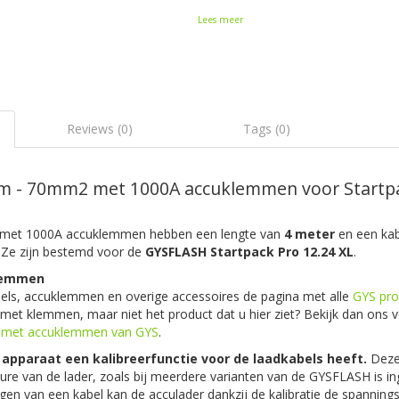
Lees meer
Reviews (0)
Tags (0)
m - 70mm2 met 1000A accuklemmen voor Startpa
 met 1000A accuklemmen hebben een lengte van
4 meter
en een kab
. Ze zijn bestemd voor de
GYSFLASH Startpack Pro 12.24 XL
.
klemmen
abels, accuklemmen en overige accessoires de pagina met alle
GYS pro
 met klemmen, maar niet het product dat u hier ziet? Bekijk dan ons v
s met accuklemmen van GYS
.
w apparaat een kalibreerfunctie voor de laadkabels heeft.
Deze 
ure van de lader, zoals bij meerdere varianten van de GYSFLASH is 
ngen van een kabel kan de acculader dankzij de kalibratie de spannin