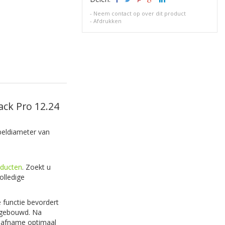
-
Neem contact op over dit product
-
Afdrukken
ck Pro 12.24
eldiameter van
ducten
. Zoekt u
olledige
functie bevordert
ingebouwd. Na
gsafname optimaal