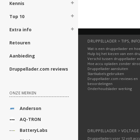
Kennis
Top 10
Extra info
DRUPPELLADER > TIPS, INFO
Retouren
Wat is een druppellader en hoe
Hulp bij het kiezen van een dr
Aanbieding
Verschil tussen druppellader e
Hoe accu opladen zonder str
Druppellader.com reviews
Druppellader aansluiten
Startkabels gebruiken
Druppellader.com reviews en
beoordelingen
Onderhoudslader werking
ONZE MERKEN
Anderson
AQ-TRON
BatteryLabs
DRUPPELLADER > VOLTAGE
Druppelladers voor 12 volt acc