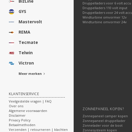
BizLine
Druppelladers voor 6 volt accu
Druppelladers 110 volt input
GYS
Druppelladers voor 24 volt acc
Windturbine omvormer 12v
Mastervolt
Windturbine omvormer 24v
REMA
Tecmate
Telwin
Victron
Meer merken
KLANTENSERVICE
Veelgestelde vragen | FAQ
Over ons
ZONNEPANEEL KOPEN?
Algemene voorwaarden
Disclaimer
Zonnepaneel camper kopen
Privacy Policy
Zonnepaneel druppellader
Betaalmethoden
Zonnelader voor de boot
Verzenden | retourneren | klachten
Zonnesysteem kopen