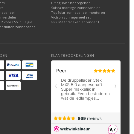
ars
Uitleg solar laadregelaar
rs
Solara montage zonnepanelen
nepaneel
TopSolar zonnepaneel monteren
omverdeler
Victron zonnepaneel set
2 voor ESS in België
>>> Méér 'zoeken en vinden'!
ansluiten zonnepaneel
DEN
KLANTBEOORDELINGEN