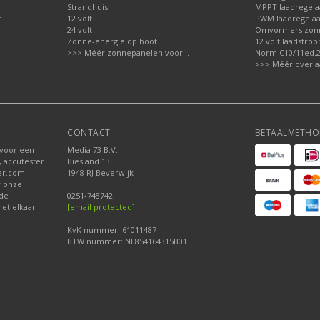
Strandhuis
MPPT laadregela
r
12 volt
PWM laadregelaa
24 volt
Omvormers zon
Zonne-energie op boot
12 volt laadstro
>>> Méér zonnepanelen voor...
Norm C10/11ed.2.
>>> Méér over a
CONTACT
BETAALMETHO
 voor een
Media 73 B.V.
, accutester
Biesland 13
der.com
1948 RJ Beverwijk
r onze
nde
0251-748742
et elkaar
[email protected]
KvK nummer: 61011487
BTW nummer: NL854164315B01