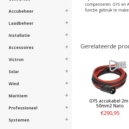
compenseren. GYS en Ac
functie gebruik te make
Accubeheer
Laadbeheer
Installatie
Gerelateerde pro
Accessoires
Victron
Solar
Wind
Maritiem
GYS accukabel 2m 
50mm2 Nato
Professioneel
connector voor
€290,95
Startpack Pro
Systemen
Bestellen