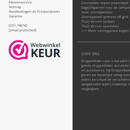
Klantenservice
Zonnelader kopen powerbank
Sitemap
Daglichtpaneel voor de campe
Handleidingen en Productsheets
Solar zonnepanelen
Garantie
Zonnepaneel systeem off-grid
Thuis stroom opslaan
0251-748742
Thuis stroom opwekken
[email protected]
>>> Méér zonnepaneel kopen
OVER ONS
Druppellader.com is het adres
goede druppellader, acculader
en accessoires. Op Druppella
geven we duidelijke uitleg ove
laders en u kunt de verschille
aangeboden laders makkelijk m
vergelijken.