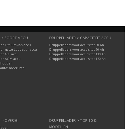
 > SOORT ACCU
DRUPPELLADER > CAPACITEIT ACCU
or Lithium-Ion accu
Druppelladers voor accu’s tot 50 Ah
oor natte Loodzuur accu
Druppelladers voor accu’s tot 90 Ah
oor Gel accu
Druppelladers voor accu’s tot 130 Ah
oor AGM accu
Druppelladers voor accu’s tot 170 Ah
rhouden
 auto: meer info
 > OVERIG
DRUPPELLADER > TOP 10 &
MODELLEN
lader