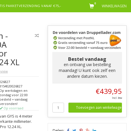
0
TIS PAKKETVERZENDING VANAF €75,-
WINKELWAGEN
 -
0A
or
Bestel vandaag
.24 XL
en ontvang uw bestelling
maandag! U kunt ook zelf een
review
andere datum kiezen.
026827
3154020026827
€439,95
Op werkdagen en
zondag voor 22:00
Incl. btw
besteld = vandaag
verzonden!
Toevoegen aan winkelwagen
Op voorraad
an GYS is 4 meter
rkante millimeter.
ro 12.24 XL.
Delen: