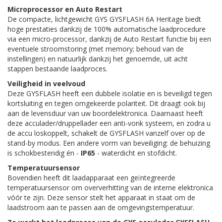
Microprocessor en Auto Restart
De compacte, lichtgewicht GYS GYSFLASH 6A Heritage biedt
hoge prestaties dankzij de 100% automatische laadprocedure
via een micro-processor, dankzij de Auto Restart functie bij een
eventuele stroomstoring (met memory; behoud van de
instellingen) en natuurlijk dankzij het genoemde, uit acht
stappen bestaande laadproces.
Veiligheid in veelvoud
Deze GYSFLASH heeft een dubbele isolatie en is beveiligd tegen
kortsluiting en tegen omgekeerde polariteit. Dit draagt ook bij
aan de levensduur van uw boordelektronica. Daarnaast heeft
deze acculader/druppellader een anti-vonk systeem, en zodra u
de accu loskoppelt, schakelt de GYSFLASH vanzelf over op de
stand-by modus. Een andere vorm van beveiliging: de behuizing
is schokbestendig én -
IP65
- waterdicht en stofdicht.
Temperatuursensor
Bovendien heeft dit laadapparaat een geïntegreerde
temperatuursensor om oververhitting van de interne elektronica
vóór te zijn. Deze sensor stelt het apparaat in staat om de
laadstroom aan te passen aan de omgevingstemperatuur.