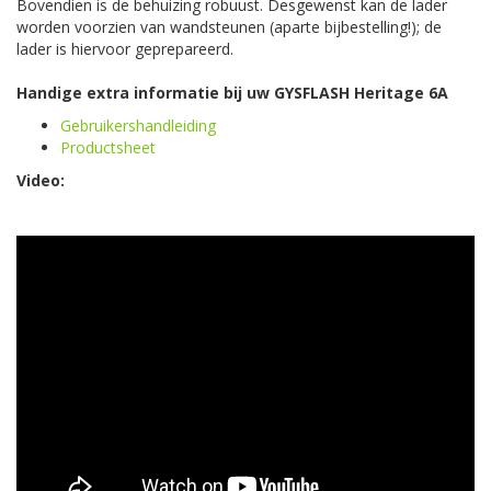
Bovendien is de behuizing robuust. Desgewenst kan de lader
worden voorzien van wandsteunen (aparte bijbestelling!); de
lader is hiervoor geprepareerd.
Handige extra informatie bij uw GYSFLASH Heritage 6A
Gebruikershandleiding
Productsheet
Video: