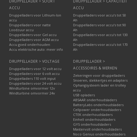
DRUPPELLADER > SOORT
DRUPPELLADER > CAPACITEIT
ACCU
ACCU
Druppelladers voor Lithium-Ion
Druppelladers voor accu’s tot 50
accu
Ah
Druppelladers voor natte
Druppelladers voor accu’s tot 90
Loodzuur accu
Ah
Druppelladers voor Gel accu
Druppelladers voor accu’s tot 130
Druppelladers voor AGM accu
Ah
Accu goed onderhouden
Druppelladers voor accu’s tot 170
Accu elektrische auto: meer info
Ah
DRUPPELLADER > VOLTAGE
DRUPPELLADER >
ACCESSOIRES & MERKEN
Druppelladers voor 12 volt accu
Druppelladers voor 6 volt accu
Zekeringen voor druppelladers
Druppelladers 110 volt input
Snoeren, stekkertjes en adapters
Druppelladers voor 24 volt accu
Ophangsysteem lader en trolley
Windturbine omvormer 12v
accu
Windturbine omvormer 24v
USB opladers
ABSAAR onderhoudsladers
BatteryLabs onderhoudsladers
Cellpower onderhoudsladers
CTEK onderhoudsladers
Einhell onderhoudsladers
GYS onderhoudsladers
Mastervolt onderhoudsladers
Noco Genius onderhoudsladers