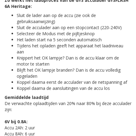
Zo werkt het laadproces van de GYS acculader GYSFLASH
6A Heritage:
Sluit de lader aan op de accu (zie ook de
gebruiksaanwijzing)
Sluit de acculader aan op een stopcontact (220-240V)
Selecteer de Modus met de pijltjesknop
Het laden start na 5 seconden automatisch
Tijdens het opladen geeft het apparaat het laadniveau
aan
Knippert het OK lampje? Dan is de accu klaar om de
motor te starten
Blijft het OK lampje branden? Dan is de accu volledig
opgeladen
Koppel daarna eerst de acculader van de netspanning af
Koppel daarna de aansluitingen van de accu los
Gemiddelde laadtijd
De verwachte oplaadtijden van 20% naar 80% bij deze acculader
zijn:
6V bij 0.8A:
Accu 2Ah: 2 uur
Accu 8Ah: 6 uur