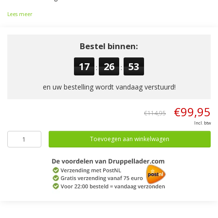
Lees meer
Bestel binnen:
17
26
52
:
:
en uw bestelling wordt vandaag verstuurd!
€99,95
€114,95
Incl. btw
Toevoegen aan winkelwagen