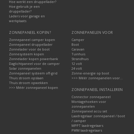
Hoe werkt een druppellader?
Hoe gebruik je een
druppellader?
Laders voor garage en
werkplaats
ZONNEPANEEL KOPEN?
ZONNEPANELEN VOOR
Zonnepaneel camper kopen
Camper
Zonnepaneel druppellader
Boot
Zonnelader voor de boot
Caravan
Zonnesysteem kopen
Tuinhuis
Zonnelader kopen powerbank
Strandhuis
Daglichtpaneel voor de camper
12 volt
Solar zonnepanelen
24 volt
Zonnepaneel systeem off-grid
Zonne-energie op boot
Thuis stroom opslaan
>>> Méér zonnepanelen voor...
Thuis stroom opwekken
>>> Méér zonnepaneel kopen
ZONNEPANEEL INSTALLEREN
Connector zonnepaneel
Montagehoeken voor
zonnepanelen
Zonnepaneel accu set
Laadregelaar zonnepaneel / boot
/ camper
MPPT laadregelaars
PWM laadregelaars