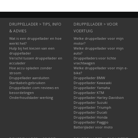
DRUPPELLADER > TIPS, INFO
DRUPPELLADER > VOOR
& ADVIES
VOERTUIG
Wat is een druppellader en hoe
Welke druppellader voor mijn
werkt het?
motor?
Hulp bij het kiezen van een
Welke druppellader voor mijn
druppellader
auto?
Verschil tussen druppellader en
Druppelladers voor lichte
acculader
vrachtwagen
Hoe accu opladen zonder
Welke druppellader voor mijn e-
stroom
bike?
Druppellader aansluiten
Druppellader BMW
Startkabels gebruiken
Druppellader Kawasaki
Druppellader.com reviews en
Druppellader Yamaha
beoordelingen
Druppellader KTM
Onderhoudslader werking
Druppellader Harley-Davidson
Druppellader Suzuki
Druppellader Triumph
Druppellader Ducati
Druppellader Honda
Druppellader Piaggio
Batterijlader voor moto