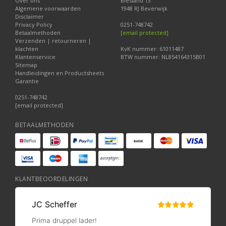
Over ons
Biesland 13
Algemene voorwaarden
1948 RJ Beverwijk
Disclaimer
Privacy Policy
0251-748742
Betaalmethoden
[email protected]
Verzenden | retourneren |
klachten
KvK nummer: 61011487
Klantenservice
BTW nummer: NL854164315B01
Sitemap
Handleidingen en Productsheets
Garantie
0251-748742
[email protected]
BETAALMETHODEN
KLANTBEOORDELINGEN