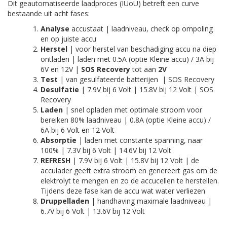
Dit geautomatiseerde laadproces (IUoU) betreft een curve
bestaande uit acht fases:
Analyse
accustaat | laadniveau, check op ompoling
en op juiste accu
Herstel
| voor herstel van beschadiging accu na diep
ontladen | laden met 0.5A (optie Kleine accu) / 3A bij
6V en 12V |
SOS Recovery
tot aan
2V
Test
| van gesulfateerde batterijen | SOS Recovery
Desulfatie
| 7.9V bij 6 Volt | 15.8V bij 12 Volt | SOS
Recovery
Laden
| snel opladen met optimale stroom voor
bereiken 80% laadniveau | 0.8A (optie Kleine accu) /
6A bij 6 Volt en 12 Volt
Absorptie
| laden met constante spanning, naar
100% | 7.3V bij 6 Volt | 14.6V bij 12 Volt
REFRESH
| 7.9V bij 6 Volt | 15.8V bij 12 Volt | de
acculader geeft extra stroom en genereert gas om de
elektrolyt te mengen en zo de accucellen te herstellen.
Tijdens deze fase kan de accu wat water verliezen
Druppelladen
| handhaving maximale laadniveau |
6.7V bij 6 Volt | 13.6V bij 12 Volt