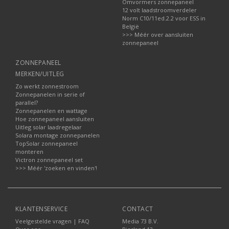
Omvormers zonnepaneel
12 volt laadstroomverdeler
Norm C10/11ed.2.2 voor ESS in
België
>>> Méér over aansluiten
zonnepaneel
ZONNEPANEEL
MERKEN/UITLEG
Zo werkt zonnestroom
Zonnepanelen in serie of
parallel?
Zonnepanelen en wattage
Hoe zonnepaneel aansluiten
Uitleg solar laadregelaar
Solara montage zonnepanelen
TopSolar zonnepaneel
monteren
Victron zonnepaneel set
>>> Méér 'zoeken en vinden'!
KLANTENSERVICE
CONTACT
Veelgestelde vragen | FAQ
Media 73 B.V.