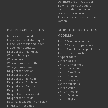
Optimate onderhoudsladers
Telwin onderhoudsladers
Victron onderhoudsladers
Laadstroomverdelers
Accessoires die zeker van pas
komen
DRUPPELLADER > OVERIG
DRUPPELLADER > TOP 10 &
MODELLEN
Ik zoek een acculader
Ik zoek een laadkabel Type 1
Top 10 Druppelladers motor
Ik zoek een maritieme lader
Top 10 Beste druppelladers
Ik zoek een accutester
Top 10 Goedkope druppelladers
Druppellader marktplaats
Top 10 Best verkochte
Windmolen kopen
druppelladers
Windgenerator
Victron laders
Windgenerator voor thuis
Victron omvormers
Windgenerator boot
Victron batterijen
Druppellader Action
Victron Blue Smart
Druppellader Aldi
Victron Centaur
Druppellader Bol.com
Victron EasySolar
Druppellader Coolblue
Victron MultiPlus
Druppellader Gamma
Victron Orion
Druppellader Lidl
Victron Phoenix
Druppellader Marktplaats
Victron Quattro
Druppellader Praxis
Victron Skylla
Betaling Bebat bedrijven België
IP-klassen met uitleg