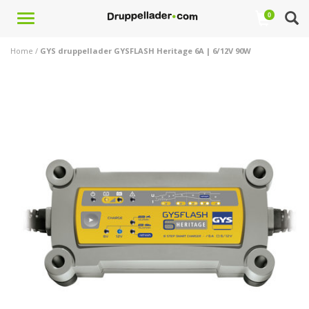
Toggle
0
navigation
Home
/
GYS druppellader GYSFLASH Heritage 6A | 6/12V 90W