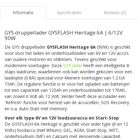
Informatie
Specificaties
Reviews (0)
GYS druppellader GYSFLASH Heritage 6A | 6/12V
90W
De GYS druppellader
GYSFLASH Heritage 6A
(90W) is geschikt
voor voor het laden en onderhoudsladen van 6V en 12V accu’s
van oudere motoren en oldtimers. Tevens geschikt voor
modernere voertuigen. Deze
GYS lader
heeft een intelligente 8-
staps laadcurve, waarbinnen ook kan worden gekozen voor een
laadoptie (0.8A) speciaal voor kleinere voertuigen van 1.2 tot
15Ah. De reguliere functie is er voor het opladen van batterijen
tot een capaciteit van 125Ah en onderhoudsladen tot 170Ah,
van zowel 6 Volt als 12 Volt. Verder heeft deze acculader een
'Refresh'-functie voor herstel van de accucellen, SOS Recovery
en o.a. Auto Start met memory.
Voor elk type 6V en 12V loodzuuraccu en Start-Stop
De GYSFLASH 6A Heritage is geschikt voor ieder type (6 en 12
Volts) loodaccu (niet lithium): GEL, AGM, Start-Stop, WET,
onderhoudsvrij (MF) en Calcium met genoemde capaciteit.