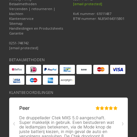
Betaalmethoden
[email protected]
Verzenden | retourneren |
klachten
KvK nummer: 61011487
Klantenservice
BTW nummer: NL854164315B01
Sitemap
Handleidingen en Productsheets
Garantie
0251-748742
[email protected]
BETAALMETHODEN
KLANTBEOORDELINGEN