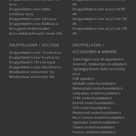
accu
Ah
Druppelladers voor natte
Druppelladers voor accu’s tot 90
Loodzuur accu
Ah
Druppelladers voor Gel accu
Druppelladers voor accu’s tot 130
Druppelladers voor AGM accu
Ah
Accu goed onderhouden
Druppelladers voor accu’s tot 170
Accu elektrische auto: meer info
Ah
DRUPPELLADER > VOLTAGE
DRUPPELLADER >
ACCESSOIRES & MERKEN
Druppelladers voor 12 volt accu
Druppelladers voor 6 volt accu
Zekeringen voor druppelladers
Druppelladers 110 volt input
Snoeren, stekkertjes en adapters
Druppelladers voor 24 volt accu
Ophangsysteem lader en trolley
Windturbine omvormer 12v
accu
Windturbine omvormer 24v
USB opladers
ABSAAR onderhoudsladers
BatteryLabs onderhoudsladers
Cellpower onderhoudsladers
CTEK onderhoudsladers
Einhell onderhoudsladers
GYS onderhoudsladers
Mastervolt onderhoudsladers
Noco Genius onderhoudsladers
Optimate onderhoudsladers
Telwin onderhoudsladers
Victron onderhoudsladers