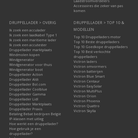
Laadstroomverdelers
Accessoires die zeker van pas
komen
DRUPPELLADER > OVERIG
DRUPPELLADER > TOP 10 &
MODELLEN
Ik zoek een acculader
Ik zoek een laadkabel Type 1
Top 10 Druppelladers motor
Ik zoek een maritieme lader
Top 10 Beste druppelladers
Ik zoek een accutester
Top 10 Goedkope druppelladers
Druppellader marktplaats
Top 10 Best verkochte
Windmolen kopen
druppelladers
Windgenerator
Victron laders
Windgenerator voor thuis
Victron omvormers
Windgenerator boot
Victron batterijen
Druppellader Action
Victron Blue Smart
Druppellader Aldi
Victron Centaur
Druppellader Bol.com
Victron EasySolar
Druppellader Coolblue
Victron MultiPlus
Druppellader Gamma
Victron Orion
Druppellader Lidl
Victron Phoenix
Druppellader Marktplaats
Victron Quattro
Druppellader Praxis
Victron Skylla
Betaling Bebat bedrijven België
IP-klassen met uitleg
Hoe werkt een druppellader?
Hoe gebruik je een
druppellader?