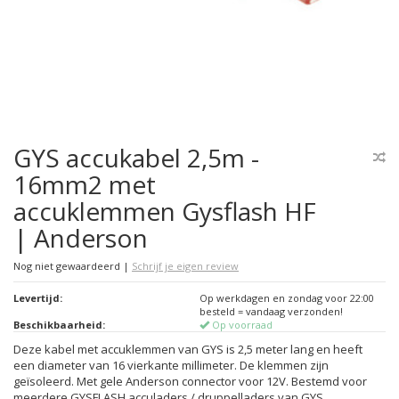
GYS accukabel 2,5m -
16mm2 met
accuklemmen Gysflash HF
| Anderson
Nog niet gewaardeerd
|
Schrijf je eigen review
Levertijd:
Op werkdagen en zondag voor 22:00
besteld = vandaag verzonden!
Beschikbaarheid:
Op voorraad
Deze kabel met accuklemmen van GYS is 2,5 meter lang en heeft
een diameter van 16 vierkante millimeter. De klemmen zijn
geïsoleerd. Met gele Anderson connector voor 12V. Bestemd voor
meerdere GYSFLASH acculaders / druppelladers van GYS.