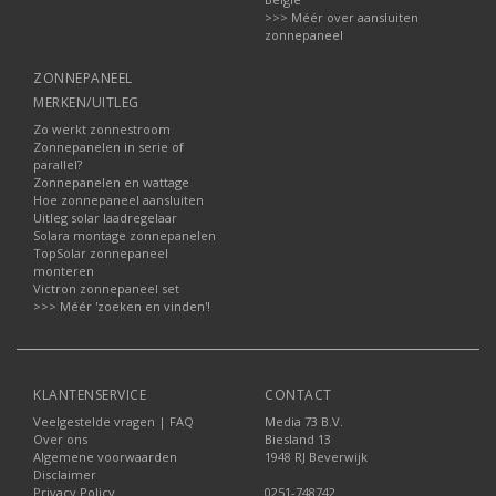
>>> Méér over aansluiten
zonnepaneel
ZONNEPANEEL
MERKEN/UITLEG
Zo werkt zonnestroom
Zonnepanelen in serie of
parallel?
Zonnepanelen en wattage
Hoe zonnepaneel aansluiten
Uitleg solar laadregelaar
Solara montage zonnepanelen
TopSolar zonnepaneel
monteren
Victron zonnepaneel set
>>> Méér 'zoeken en vinden'!
KLANTENSERVICE
CONTACT
Veelgestelde vragen | FAQ
Media 73 B.V.
Over ons
Biesland 13
Algemene voorwaarden
1948 RJ Beverwijk
Disclaimer
Privacy Policy
0251-748742