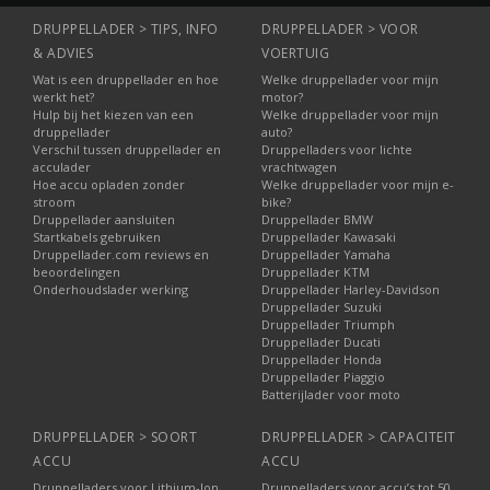
DRUPPELLADER > TIPS, INFO
DRUPPELLADER > VOOR
& ADVIES
VOERTUIG
Wat is een druppellader en hoe
Welke druppellader voor mijn
werkt het?
motor?
Hulp bij het kiezen van een
Welke druppellader voor mijn
druppellader
auto?
Verschil tussen druppellader en
Druppelladers voor lichte
acculader
vrachtwagen
Hoe accu opladen zonder
Welke druppellader voor mijn e-
stroom
bike?
Druppellader aansluiten
Druppellader BMW
Startkabels gebruiken
Druppellader Kawasaki
Druppellader.com reviews en
Druppellader Yamaha
beoordelingen
Druppellader KTM
Onderhoudslader werking
Druppellader Harley-Davidson
Druppellader Suzuki
Druppellader Triumph
Druppellader Ducati
Druppellader Honda
Druppellader Piaggio
Batterijlader voor moto
DRUPPELLADER > SOORT
DRUPPELLADER > CAPACITEIT
ACCU
ACCU
Druppelladers voor Lithium-Ion
Druppelladers voor accu’s tot 50