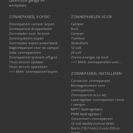
Laders voor garage en
werkplaats
ZONNEPANEEL KOPEN?
ZONNEPANELEN VOOR
Zonnepaneel camper kopen
Camper
Zonnepaneel druppellader
Boot
Zonnelader voor de boot
Caravan
Zonnesysteem kopen
Tuinhuis
Zonnelader kopen powerbank
Strandhuis
Daglichtpaneel voor de camper
12 volt
Solar zonnepanelen
24 volt
Zonnepaneel systeem off-grid
Zonne-energie op boot
Thuis stroom opslaan
>>> Méér zonnepanelen voor...
Thuis stroom opwekken
>>> Méér zonnepaneel kopen
ZONNEPANEEL INSTALLEREN
Connector zonnepaneel
Montagehoeken voor
zonnepanelen
Zonnepaneel accu set
Laadregelaar zonnepaneel / boot
/ camper
MPPT laadregelaars
PWM laadregelaars
Omvormers zonnepaneel
12 volt laadstroomverdeler
Norm C10/11ed.2.2 voor ESS in
België