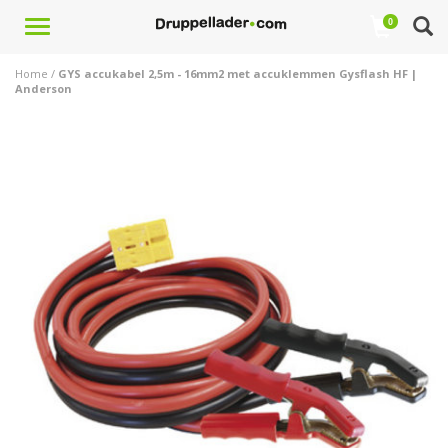
Toggle
0
navigation
Home
/
GYS accukabel 2,5m - 16mm2 met accuklemmen Gysflash HF |
Anderson