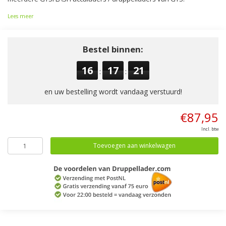
Lees meer
Bestel binnen:
16
17
21
:
:
en uw bestelling wordt vandaag verstuurd!
€87,95
Incl. btw
Toevoegen aan winkelwagen