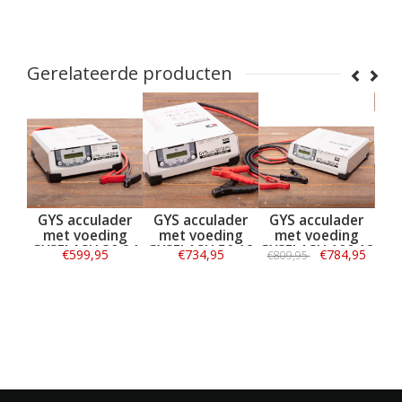
Gerelateerde producten
GYS acculader
GYS acculader
GYS acculader
GYS ac
met voeding
met voeding
met voeding
met v
GYSFLASH 30.24
GYSFLASH 50.12
GYSFLASH 100.12
GYSFLAS
€599,95
€734,95
€784,95
€809,95
€934,95
HF
FV
HF 2.5M
CNT 
Informatie
Informatie
Informatie
Infor