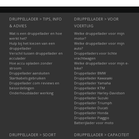
DRUPPELLADER > TIPS, INFO
DRUPPELLADER > VOOR
& ADVIES
VOERTUIG
Wat is een druppellader en hoe
Welke druppellader voor mijn
werkt het?
motor?
Hulp bij het kiezen van een
Welke druppellader voor mijn
druppellader
auto?
Verschil tussen druppellader en
Druppelladers voor lichte
acculader
vrachtwagen
Hoe accu opladen zonder
Welke druppellader voor mijn e-
stroom
bike?
Druppellader aansluiten
Druppellader BMW
Startkabels gebruiken
Druppellader Kawasaki
Druppellader.com reviews en
Druppellader Yamaha
beoordelingen
Druppellader KTM
Onderhoudslader werking
Druppellader Harley-Davidson
Druppellader Suzuki
Druppellader Triumph
Druppellader Ducati
Druppellader Honda
Druppellader Piaggio
Batterijlader voor moto
DRUPPELLADER > SOORT
DRUPPELLADER > CAPACITEIT