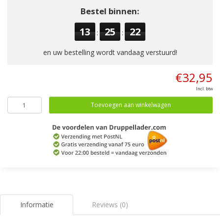
Bestel binnen:
13
25
22
:
:
en uw bestelling wordt vandaag verstuurd!
€32,95
Incl. btw
Toevoegen aan winkelwagen
Informatie
Reviews (0)