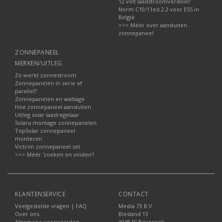
12 volt laadstroomverdeler
Norm C10/11ed.2.2 voor ESS in
België
>>> Méér over aansluiten
zonnepaneel
ZONNEPANEEL
MERKEN/UITLEG
Zo werkt zonnestroom
Zonnepanelen in serie of
parallel?
Zonnepanelen en wattage
Hoe zonnepaneel aansluiten
Uitleg solar laadregelaar
Solara montage zonnepanelen
TopSolar zonnepaneel
monteren
Victron zonnepaneel set
>>> Méér 'zoeken en vinden'!
KLANTENSERVICE
CONTACT
Veelgestelde vragen | FAQ
Media 73 B.V.
Over ons
Biesland 13
Algemene voorwaarden
1948 RJ Beverwijk