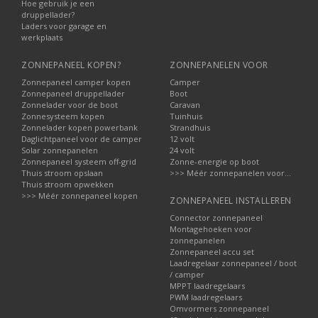
Hoe gebruik je een
druppellader?
Laders voor garage en
werkplaats
ZONNEPANEEL KOPEN?
ZONNEPANELEN VOOR
Zonnepaneel camper kopen
Camper
Zonnepaneel druppellader
Boot
Zonnelader voor de boot
Caravan
Zonnesysteem kopen
Tuinhuis
Zonnelader kopen powerbank
Strandhuis
Daglichtpaneel voor de camper
12 volt
Solar zonnepanelen
24 volt
Zonnepaneel systeem off-grid
Zonne-energie op boot
Thuis stroom opslaan
>>> Méér zonnepanelen voor...
Thuis stroom opwekken
>>> Méér zonnepaneel kopen
ZONNEPANEEL INSTALLEREN
Connector zonnepaneel
Montagehoeken voor
zonnepanelen
Zonnepaneel accu set
Laadregelaar zonnepaneel / boot
/ camper
MPPT laadregelaars
PWM laadregelaars
Omvormers zonnepaneel