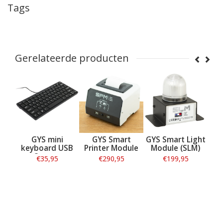
Tags
Gerelateerde producten
ey
GYS mini
GYS Smart
GYS Smart Light
G
keyboard USB
Printer Module
Module (SLM)
Gys
Qwerty
€35,95
€290,95
€199,95
Informatie
Informatie
Informatie