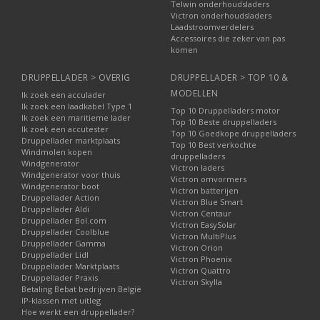
Telwin onderhoudsladers
Victron onderhoudsladers
Laadstroomverdelers
Accessoires die zeker van pas
komen
DRUPPELLADER > OVERIG
DRUPPELLADER > TOP 10 &
MODELLEN
Ik zoek een acculader
Ik zoek een laadkabel Type 1
Top 10 Druppelladers motor
Ik zoek een maritieme lader
Top 10 Beste druppelladers
Ik zoek een accutester
Top 10 Goedkope druppelladers
Druppellader marktplaats
Top 10 Best verkochte
Windmolen kopen
druppelladers
Windgenerator
Victron laders
Windgenerator voor thuis
Victron omvormers
Windgenerator boot
Victron batterijen
Druppellader Action
Victron Blue Smart
Druppellader Aldi
Victron Centaur
Druppellader Bol.com
Victron EasySolar
Druppellader Coolblue
Victron MultiPlus
Druppellader Gamma
Victron Orion
Druppellader Lidl
Victron Phoenix
Druppellader Marktplaats
Victron Quattro
Druppellader Praxis
Victron Skylla
Betaling Bebat bedrijven België
IP-klassen met uitleg
Hoe werkt een druppellader?