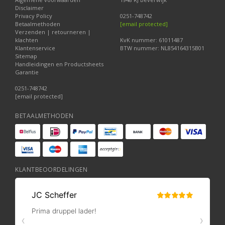
Disclaimer
Privacy Policy
0251-748742
Betaalmethoden
[email protected]
Verzenden | retourneren |
klachten
KvK nummer: 61011487
Klantenservice
BTW nummer: NL854164315B01
Sitemap
Handleidingen en Productsheets
Garantie
0251-748742
[email protected]
BETAALMETHODEN
KLANTBEOORDELINGEN