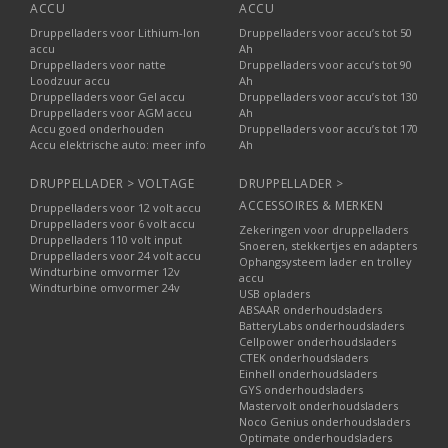
ACCU
ACCU
Druppelladers voor Lithium-Ion
Druppelladers voor accu’s tot 50
accu
Ah
Druppelladers voor natte
Druppelladers voor accu’s tot 90
Loodzuur accu
Ah
Druppelladers voor Gel accu
Druppelladers voor accu’s tot 130
Druppelladers voor AGM accu
Ah
Accu goed onderhouden
Druppelladers voor accu’s tot 170
Accu elektrische auto: meer info
Ah
DRUPPELLADER > VOLTAGE
DRUPPELLADER >
ACCESSOIRES & MERKEN
Druppelladers voor 12 volt accu
Druppelladers voor 6 volt accu
Zekeringen voor druppelladers
Druppelladers 110 volt input
Snoeren, stekkertjes en adapters
Druppelladers voor 24 volt accu
Ophangsysteem lader en trolley
Windturbine omvormer 12v
accu
Windturbine omvormer 24v
USB opladers
ABSAAR onderhoudsladers
BatteryLabs onderhoudsladers
Cellpower onderhoudsladers
CTEK onderhoudsladers
Einhell onderhoudsladers
GYS onderhoudsladers
Mastervolt onderhoudsladers
Noco Genius onderhoudsladers
Optimate onderhoudsladers