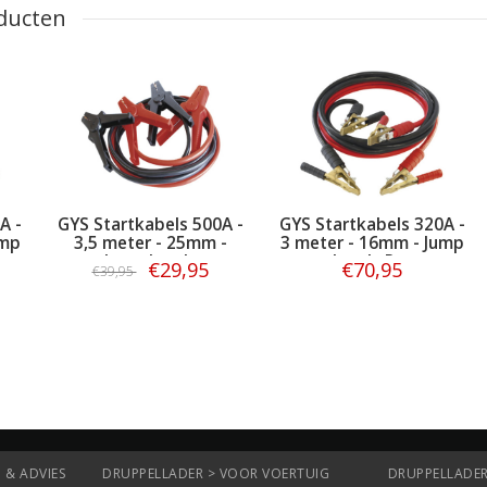
ducten
A -
GYS Startkabels 500A -
GYS Startkabels 320A -
ump
3,5 meter - 25mm -
3 meter - 16mm - Jump
Jump Leads
Leads Pro
€29,95
€70,95
€39,95
Bestellen
Bestellen
 & ADVIES
DRUPPELLADER > VOOR VOERTUIG
DRUPPELLADER