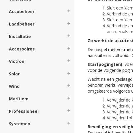
Sluit een kle
Accubeheer
Verbind de an
Sluit een kle
Laadbeheer
Verbind de a
accu, zoals 
Installatie
Zo werkt de accutest
Accessoires
De haspel met voltmeter
aansluiten is voltooid.
Victron
Startpoging(en):
voer
voor de volgende pogin
Solar
Wacht na een geslaagde
behoren werkt. Verwijd
Wind
omgekeerde volgorde ui
Maritiem
Verwijder de 
Verwijder de
Professioneel
Verwijder de 
Verwijder, to
Systemen
Beveiliging en veilig
De haspel is beveiligd 