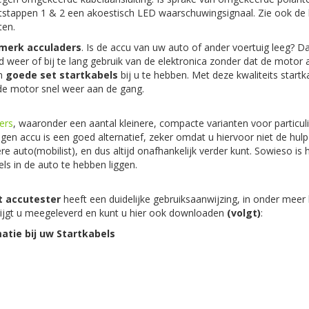
uitstappen 1 & 2 een akoestisch LED waarschuwingsignaal. Zie ook de
ten.
smerk acculaders
. Is de accu van uw auto of ander voertuig leeg? 
d weer of bij te lang gebruik van de elektronica zonder dat de motor 
en
goede set startkabels
bij u te hebben. Met deze kwaliteits start
 de motor snel weer aan de gang.
ers
, waaronder een aantal kleinere, compacte varianten voor particuli
igen accu is een goed alternatief, zeker omdat u hiervoor niet de hulp
 auto(mobilist), en dus altijd onafhankelijk verder kunt. Sowieso is h
s in de auto te hebben liggen.
t accutester
heeft een duidelijke gebruiksaanwijzing, in onder meer 
krijgt u meegeleverd en kunt u hier ook downloaden
(volgt)
:
atie bij uw Startkabels