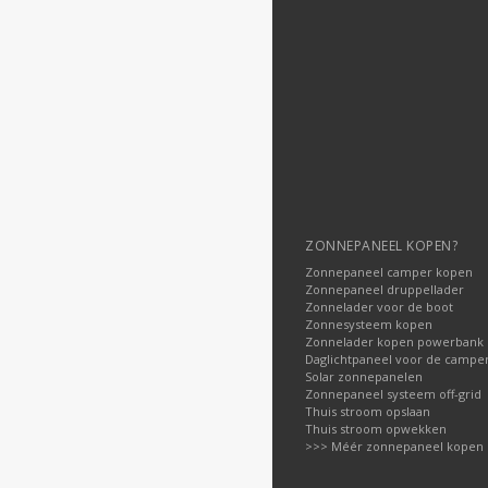
ZONNEPANEEL KOPEN?
Zonnepaneel camper kopen
Zonnepaneel druppellader
Zonnelader voor de boot
Zonnesysteem kopen
Zonnelader kopen powerbank
Daglichtpaneel voor de campe
Solar zonnepanelen
Zonnepaneel systeem off-grid
Thuis stroom opslaan
Thuis stroom opwekken
>>> Méér zonnepaneel kopen