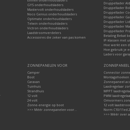
Einhell onderhoudsladers
Druppellader Ald
GYS onderhoudsladers
Druppellader Bo
Mastervolt onderhoudsladers
Druppellader Co
Noco Genius onderhoudsladers
Druppellader 
Optimate onderhoudsladers
Druppellader Lid
Telwin onderhoudsladers
Druppellader Mar
Victron onderhoudsladers
Druppellader Pra
Laadstroomverdelers
Betaling Bebat b
Accessoires die zeker van pas komen
IP-klassen met ui
Hoe werkt een d
Hoe gebruik je e
Laders voor gara
ZONNEPANELEN VOOR
ZONNEPANEEL 
Camper
Connector zonn
Boot
Montagehoeken 
Caravan
Zonnepaneel acc
Tuinhuis
Laadregelaar zo
Strandhuis
MPPT laadregela
r
12 volt
PWM laadregelaa
24 volt
Omvormers zon
Zonne-energie op boot
12 volt laadstro
>>> Méér zonnepanelen voor...
Norm C10/11ed.2.
>>> Méér over a