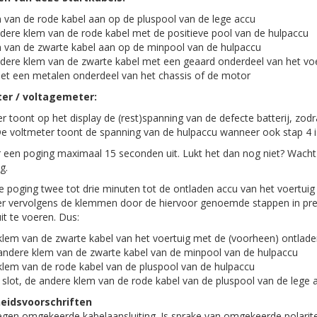
m van de rode kabel aan op de pluspool van de lege accu
dere klem van de rode kabel met de positieve pool van de hulpaccu
m van de zwarte kabel aan op de minpool van de hulpaccu
ndere klem van de zwarte kabel met een geaard onderdeel van het voe
met een metalen onderdeel van het chassis of de motor
er / voltagemeter:
 toont op het display de (rest)spanning van de defecte batterij, zodr
 De voltmeter toont de spanning van de hulpaccu wanneer ook stap 4 i
 een poging maximaal 15 seconden uit. Lukt het dan nog niet? Wacht
g.
 poging twee tot drie minuten tot de ontladen accu van het voertuig
er vervolgens de klemmen door de hiervoor genoemde stappen in pre
t te voeren. Dus:
klem van de zwarte kabel van het voertuig met de (voorheen) ontlad
 andere klem van de zwarte kabel van de minpool van de hulpaccu
klem van de rode kabel van de pluspool van de hulpaccu
t slot, de andere klem van de rode kabel van de pluspool van de lege 
heidsvoorschriften
tegen omgekeerde kabelaansluiting. Is sprake van omgekeerde polarite