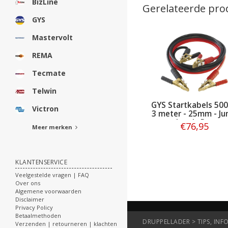
BizLine
Gerelateerde pro
GYS
Mastervolt
REMA
Tecmate
Telwin
GYS Startkabels 500
Victron
3 meter - 25mm - J
Leads Pro
€76,95
Meer merken
Bestellen
KLANTENSERVICE
Veelgestelde vragen | FAQ
Over ons
Algemene voorwaarden
Disclaimer
Privacy Policy
Betaalmethoden
DRUPPELLADER > TIPS, INFO
Verzenden | retourneren | klachten