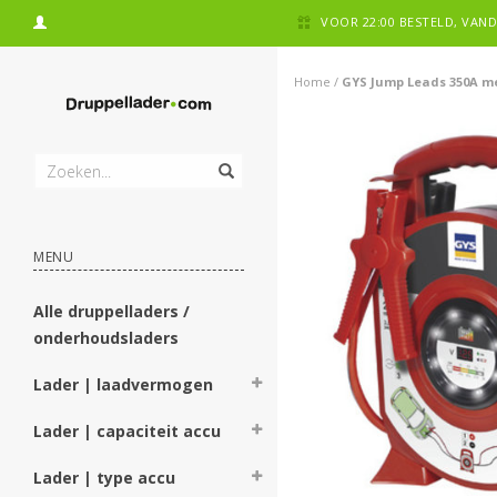
VOOR 22:00 BESTELD, VA
Home
/
GYS Jump Leads 350A met
MENU
Alle druppelladers /
onderhoudsladers
Lader | laadvermogen
Lader | capaciteit accu
Lader | type accu