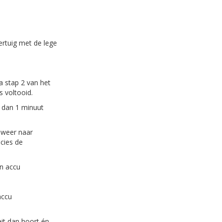
rtuig met de lege
a stap 2 van het
s voltooid.
 dan 1 minuut
 weer naar
cies de
en accu
accu
it dan hoort én