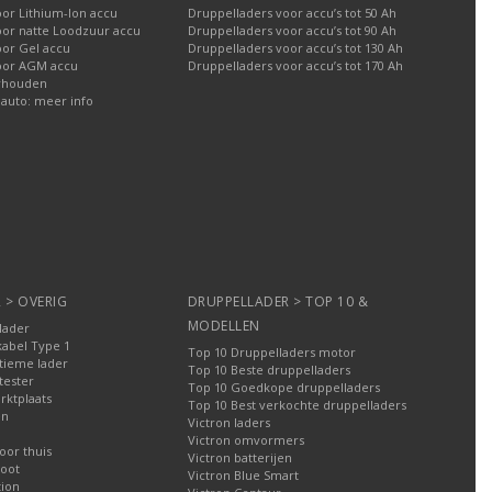
or Lithium-Ion accu
Druppelladers voor accu’s tot 50 Ah
oor natte Loodzuur accu
Druppelladers voor accu’s tot 90 Ah
oor Gel accu
Druppelladers voor accu’s tot 130 Ah
oor AGM accu
Druppelladers voor accu’s tot 170 Ah
rhouden
 auto: meer info
 > OVERIG
DRUPPELLADER > TOP 10 &
MODELLEN
lader
kabel Type 1
Top 10 Druppelladers motor
tieme lader
Top 10 Beste druppelladers
tester
Top 10 Goedkope druppelladers
rktplaats
Top 10 Best verkochte druppelladers
en
Victron laders
Victron omvormers
oor thuis
Victron batterijen
oot
Victron Blue Smart
tion