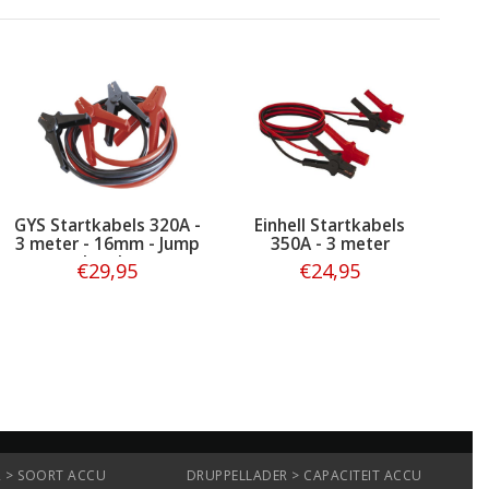
GYS Startkabels 320A -
Einhell Startkabels
3 meter - 16mm - Jump
350A - 3 meter
Leads
€29,95
€24,95
Bestellen
Bestellen
 > SOORT ACCU
DRUPPELLADER > CAPACITEIT ACCU