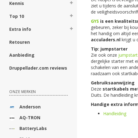
Kennis
ziet u tijdens de aansl
de veiligheidsvoorschrif
Top 10
GYS
is een kwaliteit
gebeuren, zeker bij kou
Extra info
het handig om altijd e
acculaders.nl
krijgt u
Retouren
Tip: jumpstarter
Zie ook onze
jumpstart
Aanbieding
dergelijke starter met e
schakelen van een andere
Druppellader.com reviews
raadzaam ook startkabel
Gebruiksaanwijzing
Deze
startkabels me
ONZE MERKEN
Duits. De handleiding 
Handige extra inform
Anderson
Handleiding
AQ-TRON
BatteryLabs