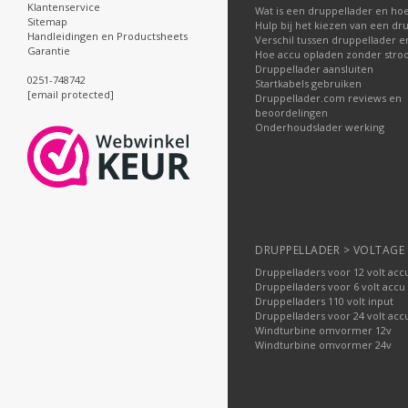
Klantenservice
Wat is een druppellader en hoe
Sitemap
Hulp bij het kiezen van een dr
Handleidingen en Productsheets
Verschil tussen druppellader e
Garantie
Hoe accu opladen zonder str
Druppellader aansluiten
0251-748742
Startkabels gebruiken
[email protected]
Druppellader.com reviews en
beoordelingen
Onderhoudslader werking
DRUPPELLADER > VOLTAGE
Druppelladers voor 12 volt acc
Druppelladers voor 6 volt accu
Druppelladers 110 volt input
Druppelladers voor 24 volt acc
Windturbine omvormer 12v
Windturbine omvormer 24v