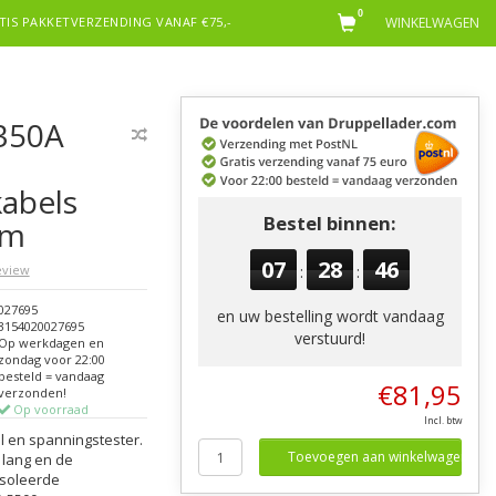
0
TIS PAKKETVERZENDING VANAF €75,-
WINKELWAGEN
350A
kabels
Bestel binnen:
mm
07
28
45
review
:
:
027695
en uw bestelling wordt vandaag
3154020027695
verstuurd!
Op werkdagen en
zondag voor 22:00
besteld = vandaag
€81,95
verzonden!
Op voorraad
Incl. btw
l en spanningstester.
Toevoegen aan winkelwagen
 lang en de
ïsoleerde