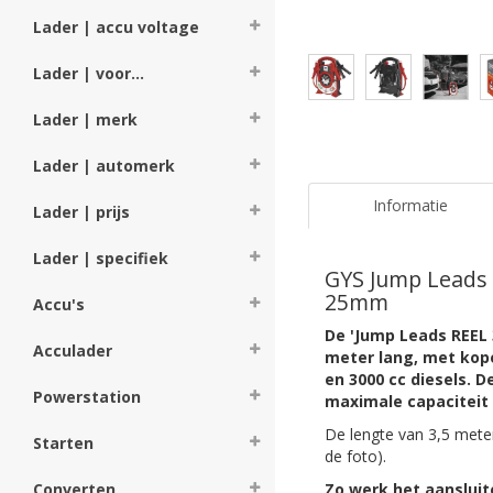
Lader | accu voltage
Lader | voor...
Lader | merk
Lader | automerk
Informatie
Lader | prijs
Lader | specifiek
GYS Jump Leads 3
25mm
Accu's
De 'Jump Leads REEL 
Acculader
meter lang, met kope
en 3000 cc diesels.
Powerstation
maximale capaciteit
De lengte van 3,5 meter
Starten
de foto).
Zo werk het aansluit
Converten