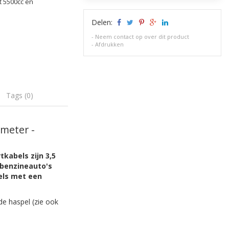
 5500cc en
Delen:
-
Neem contact op over dit product
-
Afdrukken
Tags (0)
 meter -
rtkabels
zijn 3,5
 benzineauto's
els met een
de haspel (zie ook