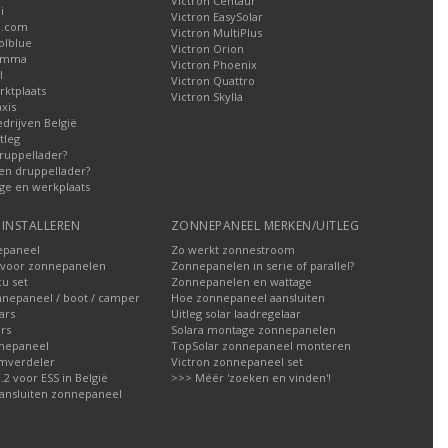
Victron Centaur
i
Victron EasySolar
l.com
Victron MultiPlus
olblue
Victron Orion
Gamma
Victron Phoenix
l
Victron Quattro
ktplaats
Victron Skylla
xis
edrijven België
tleg
ruppellader?
en druppellader?
ge en werkplaats
INSTALLEREN
ZONNEPANEEL MERKEN/UITLEG
epaneel
Zo werkt zonnestroom
voor zonnepanelen
Zonnepanelen in serie of parallel?
u set
Zonnepanelen en wattage
nnepaneel / boot / camper
Hoe zonnepaneel aansluiten
ars
Uitleg solar laadregelaar
rs
Solara montage zonnepanelen
nepaneel
TopSolar zonnepaneel monteren
omverdeler
Victron zonnepaneel set
2 voor ESS in België
>>> Méér 'zoeken en vinden'!
ansluiten zonnepaneel